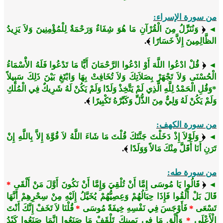
من سورة الإسراء:
﴿
وَنُنَزِّلُ مِنَ الْقُرْآنِ مَا هُوَ شِفَاءٌ وَرَحْمَةٌ لِلْمُؤْمِنِينَ وَلاَ يَزِيدُ
◄
الظَّالِمِينَ إِلاَّ خَسَارًا
﴾.
﴿
قُلْ ادْعُوا اللَّهَ أَوْ ادْعُوا الرَّحْمَانَ أَيًّا مَا تَدْعُوا فَلَهُ الأَْسْمَاءُ
◄
الْحُسْنَى وَلاَ تَجْهَرْ بِصَلاَتِكَ وَلاَ تُخَافِتْ بِهَا وَابْتَغِ بَيْنَ ذَلِكَ سَبِيلاً
*وَقُلِ الْحَمْدُ لِلَّهِ الَّذِي لَمْ يَتَّخِذْ وَلَدًا وَلَمْ يَكُنْ لَهُ شَرِيكٌ فِي الْمُلْكِ
وَلَمْ يَكُنْ لَهُ وَلِيٌّ مِنَ الذُّلِّ وَكَبِّرْهُ تَكْبِيرًا
﴾.
من سورة الكهف:
﴿
وَلَوْلاَ إِذْ دَخَلْتَ جَنَّتَكَ قُلْتَ مَا شَاءَ اللَّهُ لاَ قُوَّةَ إِلاَّ بِاللَّهِ إِنْ
◄
تَرَنِ أَنَا أَقَلَّ مِنْكَ مَالاً وَوَلَدًا
﴾.
من سورة طه:
﴿
قَالُوا يَا مُوسَى إِمَّا أَنْ تُلْقِيَ وَإِمَّا أَنْ نَكُونَ أَوَّلَ مَنْ أَلْقَى
*
◄
قَالَ بَلْ أَلْقُوا فَإِذَا حِبَالُهُمْ وَعِصِيُّهُمْ يُخَيَّلُ إِلَيْهِ مِنْ سِحْرِهِمْ أَنَّهَا
تَسْعَى
*
فَأَوْجَسَ فِي نَفْسِهِ خِيفَةً مُوسَى
*
قُلْنَا لاَ تَخَفْ إِنَّكَ أَنْتَ
الْأَعْلَى
*
وَأَلْقِ مَا فِي يَمِينِكَ تَلْقَفْ مَا صَنَعُوا إِنَّمَا صَنَعُوا كَيْدُ