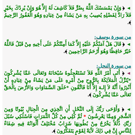
﴿
وَإِنْ يَمْسَسْكَ اللَّهُ بِضُرٍّ فَلاَ كَاشِفَ لَهُ إِلاَّ هُوَ وَإِنْ يُرِدْكَ بِخَيْرٍ
◄
فَلاَ رَادَّ لِفَضْلِهِ يُصِيبُ بِهِ مَنْ يَشَاءُ مِنْ عِبَادِهِ وَهُوَ الْغَفُورُ الرَّحِيمُ
﴾.
من سورة يوسف:
﴿
قَالَ هَلْ آمَنُكُمْ عَلَيْهِ إِلاَّ كَمَا أَمِنْتُكُمْ عَلَى أَخِيهِ مِنْ قَبْلُ فَاللَّهُ
◄
خَيْرٌ حَافِظًا وَهُوَ أَرْحَمُ الرَّاحِمِينَ
﴾.
من سورة النحل:
﴿
أَتَى أَمْرُ اللَّهِ فَلاَ تَسْتَعْجِلُوهُ سُبْحَانَهُ وَتَعَالَى عَمَّا يُشْرِكُونَ
◄
*يُنَزِّلُ الْمَلاَئِكَةَ بِالرُّوحِ مِنْ أَمْرِهِ عَلَى مَنْ يَشَاءُ مِنْ عِبَادِهِ أَنْ
أَنْذِرُوا أَنَّهُ لاَ إِلـهَ إِلاَّ أَنَا فَاتَّقُونِ *خَلَقَ السَّمَاوَاتِ وَالأَْرْضَ بِالْحَقِّ
تَعَالَى عَمَّا يُشْرِكُونَ
﴾.
﴿
وَأَوْحَى رَبُّكَ إِلَى النَّحْلِ أَنِ اتَّخِذِي مِنَ الْجِبَالِ بُيُوتًا وَمِنَ
◄
الشَّجَرِ وَمِمَّا يَعْرِشُونَ
*
ثُمَّ كُلِي مِنْ كُلِّ الثَّمَرَاتِ فَاسْلُكِي سُبُلَ
رَبِّكِ ذُلُلاً يَخْرُجُ مِنْ بُطُونِهَا شَرَابٌ مُخْتَلِفٌ أَلْوَانُهُ فِيهِ شِفَاءٌ
لِلنَّاسِ إِنَّ فِي ذَلِكَ لآَيَةً لِقَوْمٍ يَتَفَكَّرُونَ
﴾.