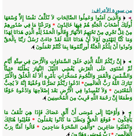
من سورة الأعراف:
﴿
وَالَّذِينَ آمَنُوا وَعَمِلُوا الصَّالِحَاتِ لاَ نُكَلِّفُ نَفْسًا إِلاَّ وُسْعَهَا
◄
أُولَئِكَ أَصْحَابُ الْجَنَّةِ هُمْ فِيهَا خَالِدُونَ
*
وَنَزَعْنَا مَا فِي صُدُورِهِمْ
مِنْ غِلٍّ تَجْرِي مِنْ تَحْتِهِمُ الأَْنْهَارُ وَقَالُوا الْحَمْدُ لِلَّهِ الَّذِي هَدَانَا لِهَذَا
وَمَا كُنَّا لِنَهْتَدِيَ لَوْلاَ أَنْ هَدَانَا اللَّهُ لَقَدْ جَاءَتْ رُسُلُ رَبِّنَا بِالْحَقِّ
وَنُودُوا أَنْ تِلْكُمُ الْجَنَّةُ أُورِثْتُمُوهَا بِمَا كُنْتُمْ تَعْمَلُونَ
﴾.
﴿
إِنَّ رَبَّكُمُ اللَّهُ الَّذِي خَلَقَ السَّمَاوَاتِ وَالْأَرْضَ فِي سِتَّةِ أَيَّامٍ
◄
ثُمَّ اسْتَوَى عَلَى الْعَرْشِ يُغْشِي اللَّيْلَ النَّهَارَ يَطْلُبُهُ حَثِيثًا
وَالشَّمْسَ وَالْقَمَرَ وَالنُّجُومَ مُسَخَّرَاتٍ بَأَمْرِهِ أَلاَ لَهُ الْخَلْقُ وَالْأَمْرُ
تَبَارَكَ اللَّهُ رَبُّ الْعَالَمِينَ
*
ادْعُوا رَبَّكُمْ تَضَرُّعًا وَخُفْيَةً إِنَّهُ لاَ يُحِبُّ
الْمُعْتَدِينَ
*
وَلاَ تُفْسِدُوا فِي الْأَرْضِ بَعْدَ إِصْلاَحِهَا وَادْعُوهُ خَوْفًا
وَطَمَعًا إِنَّ رَحْمَةَ اللَّهِ قَرِيبٌ مِنَ الْمُحْسِنِينَ
﴾.
﴿
وَأَوْحَيْنَا إِلَى مُوسَى أَنْ أَلْقِ عَصَاكَ فَإِذَا هِيَ تَلْقَفُ مَا
◄
يَأْفِكُونَ
*
فَوَقَعَ الْحَقُّ وَبَطَلَ مَا كَانُوا يَعْمَلُونَ
*
فَغُلِبُوا هُنَالِكَ
وَانْقَلَبُوا صَاغِرِينَ *وَأُلْقِيَ السَّحَرَةُ سَاجِدِينَ
*
قَالُوا آمَنَّا بِرَبِّ
الْعَالَمِينَ
*
رَبِّ مُوسَى وَهَارُونَ
﴾.