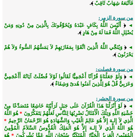
فَأَتْبَعَهُ شِهَابٌ ثَاقِبٌ
﴾.
من سورة الزمر:
﴿
أَلَيْسَ اللَّهُ بِكَافٍ عَبْدَهُ وَيُخَوِّفُونَكَ بِالَّذِينَ مِنْ دُونِهِ وَمَنْ
◄
يُضْلِلِ اللَّهُ فَمَا لَهُ مِنْ هَادٍ
﴾.
﴿
وَيُنَجِّي اللَّهُ الَّذِينَ اتَّقَوْا بِمَفَازَتِهِمْ لاَ يَمَسُّهُمُ السُّوءُ وَلاَ هُمْ
◄
يَحْزَنُونَ
﴾.
من سورة فصلت:
﴿
وَلَوْ جَعَلْنَاهُ قُرْآنًا أَعْجَمِيًّا لَقَالُوا لَوْلاَ فُصِّلَتْ آيَاتُهُ أَأَعْجَمِيٌّ
◄
وَعَرَبِيٌّ قُلْ هُوَ لِلَّذِينَ آمَنُوا هُدىً وَشِفَاءٌ
﴾.
من سورة الحشر:
﴿
لَوْ أَنْزَلْنَا هَذَا الْقُرْآنَ عَلَى جَبَلٍ لَرَأَيْتَهُ خَاشِعًا مُتَصَدِّعًا مِنْ
◄
خَشْيَةِ اللَّهِ وَتِلْكَ الْأَمْثَالُ نَضْرِبُهَا لِلنَّاسِ لَعَلَّهُمْ يَتَفَكَّرُونَ
*
هُوَ اللَّهُ
الَّذِي لاَ إِلـهَ إِلاَّ هُوَ عَالِمُ الْغَيْبِ وَالشَّهَادَةِ هُوَ الرَّحْمَانُ الرَّحِيمُ
*
هُوَ اللَّهُ الَّذِي لاَ إِلـهَ إِلاَّ هُوَ الْمَلِكُ الْقُدُّوسُ السَّلاَمُ الْمُؤْمِنُ
الْمُهَيْمِنُ الْعَزِيزُ الْجَبَّارُ الْمُتَكَبِّرُ سُبْحَانَ اللَّهِ عَمَّا يُشْرِكُونَ
*
هُوَ