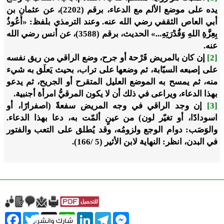
يده على موضع الألم مع الدعاء، برقم (2202)، عن عثمان بن
أبي العاص الثقفي رضي الله عنه. وعند الترمذي بلفظ: «أَعُوذُ
بِعِزَّةِ اللهِ وَقُدْرَتِهِ...» الحديث، برقم (3588)، عن أنس رضي الله
عنه.
[2]
إن كان بالمريض قَرْحة أو جرح، وضع الراقي من ريق نفسه
على إصبعه السبّابة، ثم وضعها على تراب، بحيث يَعلَق به شيء
منه، ثم يمسح به الموضع العليل المتقرح أو الجريح، ثم يدعو
بهذا الدعاء، ويراعى في ذلك أن لا يكون المرقيُّ امرأة أجنبية.
[3]
إن وجد الراقي في وجه المريض سفعةً (اصفرارًا، أو
اسودادًا، أو تغيّر لون) من عينٍ ألمّت به، دعا بهذا الدعاء.
والوَصَب: دوام الوجع ولزومُه، وقد يُطلق على التعب والفتور
في البدن، انظر: النهاية لابن الأثير (5 /166).
ebook
Twitter
WhatsApp
X
LinkedIn
Telegram
Messenger