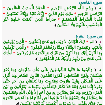
سورة الفاتحة:
﴿
بِسْمِ اللَّهِ الرَّحْمَنِ الرَّحِيمِ
*
الْحَمْدُ لِلَّهِ رَبِّ الْعَالَمِينَ
*
◄
الرَّحْمَنِ الرَّحِيمِ
*
مَالِكِ يَوْمِ الدِّينِ
*
إِيَّاكَ نَعْبُدُ وَإِيَّاكَ نَسْتَعِينُ
*
اهْدِنَا الصِّرَاطَ الْمُسْتَقِيمَ
*
صِرَاطَ الَّذِينَ أَنْعَمْتَ عَلَيْهِمْ غَيْرِ
الْمَغْضُوبِ عَلَيْهِمْ وَلَا الضَّالِّينَ
﴾.
من سورة البقرة:
﴿
الم
*
ذَلِكَ الْكِتَابُ لاَ رَيْبَ فِيهِ هُدَىً لِلْمُتَّقِينَ
*
الَّذِينَ يُؤْمِنُونَ
◄
بِالْغَيْبِ وَيُقِيمُونَ الصَّلاَةَ وَمِمَّا رَزَقْنَاهُمْ يُنْفِقُونَ
*
وَالَّذِينَ يُؤْمِنُونَ
بِمَا أُنْزِلَ إِلَيْكَ وَمَا أُنْزِلَ مِنْ قَبْلِكَ وَبِالآْخِرَةِ هُمْ يُوقِنُونَ
*
أُولَئِكَ
عَلَى هُدَىً مِنْ رَبِّهِمْ وَأُولَئِكَ هُمُ الْمُفْلِحُونَ
﴾.
﴿
وَاتَّبَعُوا مَا تَتْلُوا الشَّيَاطِينُ عَلَى مُلْكِ سُلَيْمَانَ وَمَا كَفَرَ
◄
سُلَيْمَانُ وَلَكِنَّ الشَّيَاطِينَ كَفَرُوا يُعَلِّمُونَ النَّاسَ السِّحْرَ وَمَا أُنْزِلَ
عَلَى الْمَلَكَيْنِ بِبَابِلَ هَارُوتَ وَمَارُوتَ وَمَا يُعَلِّمَانِ مِنْ أَحَدٍ حَتَّى
يَقُولاَ إِنَّمَا نَحْنُ فِتْنَةٌ فَلاَ تَكْفُرْ فَيَتَعَلَّمُونَ مِنْهُمَا مَا يُفَرِّقُونَ بِهِ بَيْنَ
الْمَرْءِ وَزَوْجِهِ وَمَا هُمْ بِضَآرِّينَ بِهِ مِنْ أَحَدٍ إِلاَّ بِإِذْنِ اللَّهِ وَيَتَعَلَّمُونَ
مَا يَضُرُّهُمْ وَلاَ يَنْفَعُهُمْ وَلَقَدْ عَلِمُوا لَمَنِ اُشْتَرَاهُ مَا لَهُ فِي الآخِرَةِ
مِنْ خَلاَقٍ وَلَبِئْسَ مَا شَرَوْا بِهِ أَنْفُسَهُمْ لَوْ كَانُوا يَعْلَمُونَ
﴾.