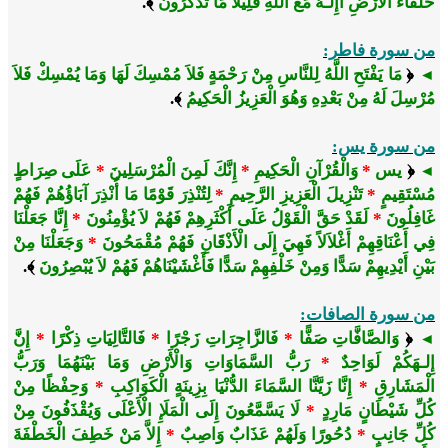
خُلَفَاءَ الْأَرْضِ أَإِلـهٌ مَعَ اللَّهِ قَلِيلاً مَا تَذَكَّرُونَ
﴾.
من سورة فاطر:
﴿
مَا يَفْتَحِ اللَّهُ لِلنَّاسِ مِنْ رَحْمَةٍ فَلاَ مُمْسِكَ لَهَا وَمَا يُمْسِكْ فَلاَ
◄
مُرْسِلَ لَهُ مِنْ بَعْدِهِ وَهُوَ الْعَزِيزُ الْحَكِيمُ
﴾.
من سورة يس:
﴿
يس
*
وَالْقُرْآنِ الْحَكِيمِ
*
إِنَّكَ لَمِنَ الْمُرْسَلِينَ
*
عَلَى صِرَاطٍ
◄
مُسْتَقِيمٍ
*
تَنْزِيلَ الْعَزِيزِ الرَّحِيمِ
*
لِتُنْذِرَ قَوْمًا مَا أُنْذِرَ آبَاؤُهُمْ فَهُمْ
غَافِلُونَ
*
لَقَدْ حَقَّ الْقَوْلُ عَلَى أَكْثَرِهِمْ فَهُمْ لاَ يُؤْمِنُونَ
*
إِنَّا جَعَلْنَا
فِي أَعْنَاقِهِمْ أَغْلاَلاً فَهِيَ إِلَى الْأَذْقَانِ فَهُمْ مُقْمَحُونَ
*
وَجَعَلْنَا مِنْ
بَيْنِ أَيْدِيهِمْ سَدًّا وَمِنْ خَلْفِهِمْ سَدًّا فَأَغْشَيْنَاهُمْ فَهُمْ لاَ يُبْصِرُونَ
﴾.
من سورة الصافات:
﴿
وَالصَّافَّاتِ صَفًّا
*
فَالزَّاجِرَاتِ زَجْرًا
*
فَالتَّالِيَاتِ ذِكْرًا
*
إِنَّ
◄
إِلـهَكُمْ لَوَاحِدٌ
*
رَبُّ السَّمَاوَاتِ وَالْأَرْضِ وَمَا بَيْنَهُمَا وَرَبُّ
الْمَشَارِقِ
*
إِنَّا زَيَّنَّا السَّمَاءَ الدُّنْيَا بِزِينَةٍ الْكَوَاكِبِ
*
وَحِفْظًا مِنْ
كُلِّ شَيْطَانٍ مَارِدٍ
*
لَا يَسَّمَّعُونَ إِلَى الْمَلَإِ الْأَعْلَى وَيُقْذَفُونَ مِنْ
كُلِّ جَانِبٍ
*
دُحُورًا وَلَهُمْ عَذَابٌ وَاصِبٌ
*
إِلاَّ مَنْ خَطِفَ الْخَطْفَةَ