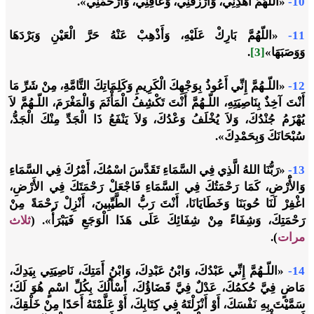
10-
«اللّهُمَّ اهْدِنِي، وَارْزُقْنِي، وَعَافِنِي، وَارْحَمْنِي».
11-
«اللّهُمَّ بَارِكْ عَلَيْهِ، وَأَذْهِبْ عَنْهُ حَرَّ الْعَيْنِ وَبَرْدَهَا
وَوَصَبَهَا»
[3]
.
12-
«اللّـهُمَّ إِنِّي أَعُوذُ بِوَجْهِكَ الْكَرِيمِ وَكَلِمَاتِكَ التَّامَّةِ، مِنْ شَرِّ مَا
أَنْتَ آخِذٌ بِنَاصِيَتِهِ، اللّـهُمَّ أَنْتَ تَكْشِفُ الْمَأْثَمَ وَالْمَغْرَمَ، اللّـهُمَّ لاَ
يُهْزَمُ جُنْدُكَ، وَلاَ يُخْلَفُ وَعْدُكَ، وَلاَ يَنْفَعُ ذَا الْجَدِّ مِنْكَ الْجَدُّ،
سُبْحَانَكَ وَبِحَمْدِكَ».
13-
«رَبُّنَا اللهُ الَّذِي فِي السَّمَاءِ تَقَدَّسَ اسْمُكَ، أَمْرُكَ فِي السَّمَاءِ
وَالأَْرْضِ، كَمَا رَحْمَتُكَ فِي السَّمَاءِ فَاجْعَلْ رَحْمَتَكَ فِي الأَرْضِ،
اغْفِرْ لَنَا حُوبَنَا وَخَطَايَانَا، أَنْتَ رَبُّ الطَّيِّبِينَ، أَنْزِلْ رَحْمَةً مِنْ
رَحْمَتِكَ، وَشِفَاءً مِنْ شِفَائِكَ عَلَى هَذَا الْوَجَعِ فَيَبْرَأُ». (
ثلاث
مرات
).
14-
«اللّـهُمَّ إِنِّي عَبْدُكَ، وَابْنُ عَبْدِكَ، وَابْنُ أَمَتِكَ، نَاصِيَتِي بِيَدِكَ،
مَاضٍ فِيَّ حُكمُكَ، عَدْلٌ فِيَّ قَضَاؤُكَ، أَسْأَلُكَ بِكُلِّ اسْمٍ هُوَ لَكَ؛
سَمَّيْتَ بِهِ نَفْسَكَ، أَوْ أَنْزَلْتَهُ فِي كِتَابِكَ، أَوْ عَلَّمْتَهُ أَحَدًا مِنْ خَلْقِكَ،