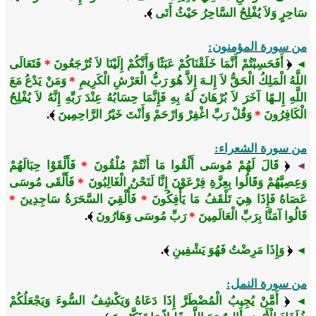
سَاحِرٍ وَلاَ يُفْلِحُ السَّاحِرُ حَيْثُ أَتَى
﴾.
من سورة المؤمنون:
﴿
أَفَحَسِبْتُمْ أَنَّمَا خَلَقْنَاكُمْ عَبَثًا وَأَنَّكُمْ إِلَيْنَا لاَ تُرْجَعُونَ
*
فَتَعَالَى
◄
اللَّهُ الْمَلِكُ الْحَقُّ لاَ إِلـهَ إِلاَّ هُوَ رَبُّ الْعَرْشِ الْكَرِيمِ
*
وَمَنْ يَدْعُ مَعَ
اللَّهِ إِلـهًا آخَرَ لاَ بُرْهَانَ لَهُ بِهِ فَإِنَّمَا حِسَابُهُ عِنْدَ رَبِّهِ إِنَّهُ لاَ يُفْلِحُ
الْكَافِرُونَ
*
وَقُلْ رَبِّ اغْفِرْ وَارْحَمْ وَأَنْتَ خَيْرُ الرَّاحِمِينَ
﴾.
من سورة الشعراء:
﴿
قَالَ لَهُمْ مُوسَى أَلْقُوا مَا أَنْتُمْ مُلْقُونَ
*
فَأَلْقَوْا حِبَالَهُمْ
◄
وَعِصِيَّهُمْ وَقَالُوا بِعِزَّةِ فِرْعَوْنَ إِنَّا لَنَحْنُ الْغَالِبُونَ
*
فَأَلْقَى مُوسَى
عَصَاهُ فَإِذَا هِيَ تَلْقَفُ مَا يَأْفِكُونَ
*
فَأُلْقِيَ السَّحَرَةُ سَاجِدِينَ
*
قَالُوا آمَنَّا بِرَبِّ الْعَالَمِينَ
*
رَبِّ مُوسَى وَهَارُونَ
﴾.
﴿
وَإِذَا مَرِضْتُ فَهُوَ يَشْفِينِ
﴾.
◄
من سورة النمل:
﴿
أَمَّنْ يُجِيبُ الْمُضْطَرَّ إِذَا دَعَاهُ وَيَكْشِفُ السُّوءَ وَيَجْعَلُكُمْ
◄