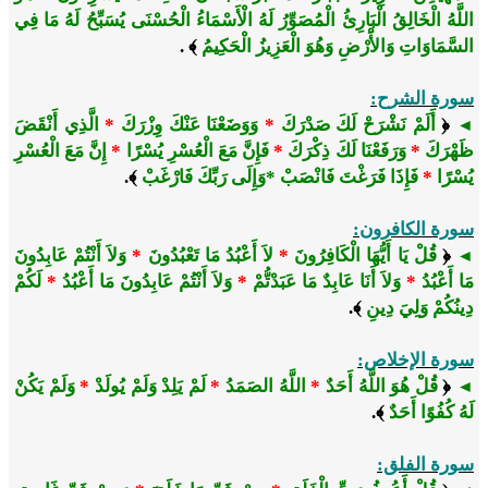
اللَّهُ الْخَالِقُ الْبَارِئُ الْمُصَوِّرُ لَهُ الْأَسْمَاءُ الْحُسْنَى يُسَبِّحُ لَهُ مَا فِي
السَّمَاوَاتِ وَالأَْرْضِ وَهُوَ الْعَزِيزُ الْحَكِيمُ
﴾ .
سورة الشرح:
﴿
أَلَمْ نَشْرَحْ لَكَ صَدْرَكَ
*
وَوَضَعْنَا عَنْكَ وِزْرَكَ
*
الَّذِي أَنْقَضَ
◄
ظَهْرَكَ
*
وَرَفَعْنَا لَكَ ذِكْرَكَ
*
فَإِنَّ مَعَ الْعُسْرِ يُسْرًا
*
إِنَّ مَعَ الْعُسْرِ
يُسْرًا
*
فَإِذَا فَرَغْتَ فَانْصَبْ *وَإِلَى رَبِّكَ فَارْغَبْ
﴾.
سورة الكافرون:
﴿
قُلْ يَا أَيُّهَا الْكَافِرُونَ
*
لاَ أَعْبُدُ مَا تَعْبُدُونَ
*
وَلاَ أَنْتُمْ عَابِدُونَ
◄
مَا أَعْبُدُ
*
وَلاَ أَنَا عَابِدٌ مَا عَبَدْتُّمْ
*
وَلاَ أَنْتُمْ عَابِدُونَ مَا أَعْبُدُ
*
لَكُمْ
دِينُكُمْ وَلِيَ دِينِ
﴾.
سورة الإخلاص:
﴿
قُلْ هُوَ اللَّهُ أَحَدٌ
*
اللَّهُ الصَمَدُ
*
لَمْ يَلِدْ وَلَمْ يُولَدْ
*
وَلَمْ يَكُنْ
◄
لَهُ كُفُوًا أَحَدٌ
﴾.
سورة الفلق: