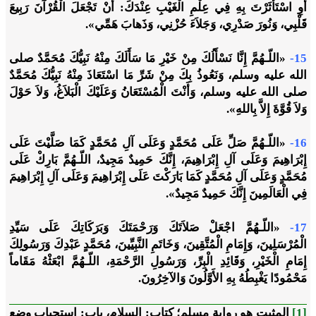
أَوِ اسْتَأْثَرْتَ بِهِ فِي عِلْمِ الْغَيْبِ عِنْدَكَ: أَنْ تَجْعَلَ الْقُرْآنَ رَبِيعَ
قَلْبِي، وَنُورَ صَدْرِي، وَجَلاَءَ حُزْنِي، وَذَهابَ هَمِّي».
15-
«اللّـهُمَّ إِنَّا نَسْأَلُكَ مِنْ خَيْرِ مَا سَأَلَكَ مِنْهُ نَبِيُّكَ مُحَمَّدٌ صلى
الله عليه وسلم، وَنَعُوذُ بِكَ مِنْ شَرِّ مَا اسْتَعَاذَ مِنْهُ نَبِيُّكَ مُحَمَّدٌ
صلى الله عليه وسلم، وَأَنْتَ الْمُسْتَعَانُ وَعَلَيْكَ الْبَلاَغُ، وَلاَ حَوْلَ
وَلاَ قُوَّةَ إِلاَّ بِاللهِ».
16-
«اللّـهُمَّ صَلِّ عَلَى مُحَمَّدٍ وَعَلَى آلِ مُحَمَّدٍ كَمَا صَلَّيْتَ عَلَى
إِبْرَاهِيمَ وَعَلَى آلِ إِبْرَاهِيمَ، إِنَّكَ حَمِيدٌ مَجِيدٌ، اللّـهُمَّ بَارِكْ عَلَى
مُحَمَّدٍ وَعَلَى آلِ مُحَمَّدٍ كَمَا بَارَكْتَ عَلَى إِبْرَاهِيمَ وَعَلَى آلِ إِبْرَاهِيمَ
فِي الْعَالَمِينَ إِنَّكَ حَمِيدٌ مَجِيدٌ».
17-
«اللّـهُمَّ اجْعَلْ صَلاَتَكَ وَرَحْمَتَكَ وَبَرَكَاتِكَ عَلَى سَيِّدِ
الْمُرْسَلِينَ، وَإِمَامِ الْمُتَّقِينَ، وَخَاتَمِ النَّبِيِّينَ، مُحَمَّدٍ عَبْدِكَ وَرَسُولِكَ
إِمَامِ الْخَيْرِ، وَقَائِدِ الْبِرِّ، وَرَسُولِ الرَّحْمَةِ، اللّـهُمَّ ابْعَثْهُ مَقَاماً
مَحْمُودًا يَغْبِطُهُ بِهِ الأَوَّلُونَ وَالآخِرُونَ.
[1]
المثبت هو رواية مسلم؛ كتاب: السلام، باب: استحباب وضع