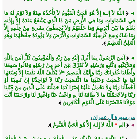
﴿
اللَّهُ لاَ إِلـهَ إِلاَّ هُوَ الْحَيُّ الْقَيُّومُ لاَ تَأْخُذُهُ سِنَةٌ وَلاَ نَوْمٌ لَهُ مَا
◄
فِي السَّمَاوَاتِ وَمَا فِي الأَْرْضِ مَنْ ذَا الَّذِي يَشْفَعُ عِنْدَهُ إِلاَّ بِإِذْنِهِ
يَعْلَمُ مَا بَيْنَ أَيْدِيهِمْ وَمَا خَلْفَهُمْ وَلاَ يُحِيطُونَ بِشَيءٍ مِنْ عِلْمِهِ إِلاَّ
بِمَا شَاءَ وَسِعَ كُرْسِيُّهُ السَّمَاوَاتِ وَالْأَرْضَ وَلاَ يَؤُودُهُ حِفْظُهُمَا وَهُوَ
الْعَلِيُّ الْعَظِيمُ
﴾.
﴿
آمَنَ الرَّسُولُ بِمَا أُنْزِلَ إِلَيْهِ مِنْ رَبِّهِ وَالْمُؤْمِنُونَ كُلٌّ آمَنَ بِاللَّهِ
◄
وَمَلاَئِكَتِهِ وَكُتُبِهِ وَرُسُلِهِ لاَ نُفَرِّقُ بَيْنَ أَحَدٍ مِنْ رُسُلِهِ وَقَالُوا سَمِعْنَا
وَأَطَعْنَا غُفْرَانَكَ رَبَّنَا وَإِلَيْكَ الْمَصِيرُ *لاَ يُكَلِّفُ اللَّهُ نَفْسًا إِلاَّ وُسْعَهَا
لَهَا مَا كَسَبَتْ وَعَلَيْهَا مَا اكْتَسَبَتْ رَبَّنَا لاَ تُؤَاخِذْنَا إِنْ نَسِيْنَا أَوْ
أَخْطَأْنَا رَبَّنَا وَلاَ تَحْمِلْ عَلَيْنَا إِصْرًا كَمَا حَمَلْتَهُ عَلَى الَّذِينَ مِنْ قَبْلِنَا
رَبَّنَا وَلاَ تُحَمِّلْنَا مَا لاَ طَاقَةَ لَنَا بِهِ وَاعْفُ عَنَّا وَاغْفِرْ لَنَا وَارْحَمْنَا أَنْتَ
مَوْلاَنَا فَانْصُرْنَا عَلَى الْقَوْمِ الْكَافِرِينَ
﴾.
من سورة آل عمران:
﴿
الم
*
اللَّهُ لاَ إِلـهَ إِلاَّ هُوَ الْحَيُّ الْقَيُّومُ
﴾.
◄