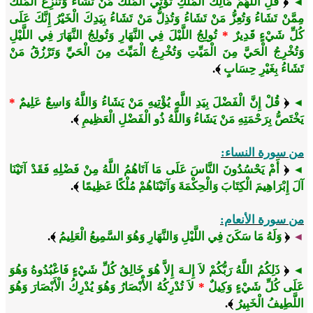
﴿
قُلِ اللَّهُمَّ مَالِكَ الْمُلْكِ تُؤْتِي الْمُلْكَ مَنْ تَشَاءُ وَتَنْزِعُ الْمُلْكَ
◄
مِمَّنْ تَشَاءُ وَتُعِزُّ مَنْ تَشَاءُ وَتُذِلُّ مَنْ تَشَاءُ بِيَدِكَ الْخَيْرُ إِنَّكَ عَلَى
كُلِّ شَيْءٍ قَدِيرٌ
*
تُولِجُ اللَّيْلَ فِي النَّهَارِ وَتُولِجُ النَّهَارَ فِي اللَّيْلِ
وَتُخْرِجُ الْحَيَّ مِنَ الْمَيِّتِ وَتُخْرِجُ الْمَيِّتَ مِنَ الْحَيِّ وَتَرْزُقُ مَنْ
تَشَاءُ بِغَيْرِ حِسَابٍ
﴾.
﴿
قُلْ إِنَّ الْفَضْلَ بِيَدِ اللَّهِ يُؤْتِيهِ مَنْ يَشَاءُ وَاللَّهُ وَاسِعٌ عَلِيمٌ
*
◄
يَخْتَصُّ بِرَحْمَتِهِ مَنْ يَشَاءُ وَاللَّهُ ذُو الْفَضْلِ الْعَظِيمِ
﴾.
من سورة النساء:
﴿
أَمْ يَحْسُدُونَ النَّاسَ عَلَى مَا آتَاهُمُ اللَّهُ مِنْ فَضْلِهِ فَقَدْ آتَيْنَا
◄
آلَ إِبْرَاهِيمَ الْكِتَابَ وَالْحِكْمَةَ وَآتَيْنَاهُمْ مُلْكًا عَظِيمًا
﴾.
من سورة الأنعام:
﴿
وَلَهُ مَا سَكَنَ فِي اللَّيْلِ وَالنَّهَارِ وَهُوَ السَّمِيعُ الْعَلِيمُ
﴾.
◄
﴿
ذَلِكُمُ اللَّهُ رَبُّكُمْ لاَ إِلـهَ إِلاَّ هُوَ خَالِقُ كُلِّ شَيْءٍ فَاعْبُدُوهُ وَهُوَ
◄
عَلَى كُلِّ شَيْءٍ وَكِيلٌ
*
لاَ تُدْرِكُهُ الأَْبْصَارُ وَهُوَ يُدْرِكُ الْأَبْصَارَ وَهُوَ
اللَّطِيفُ الْخَبِيرُ
﴾.