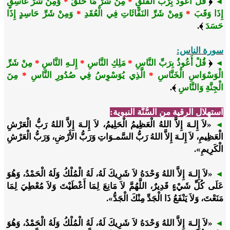
﴿
قُلْ أَعُوذُ بِرَبِّ الْفَلَقِ
*
مِنْ شَرِّ مَا خَلَقَ
*
وَمِنْ شَرِّ غَاسِقٍ
◄
إِذَا وَقَبَ
*
وَمِنْ شَرِّ النَفَّاثَاتِ فِي الْعُقَدِ
*
وَمِنْ شَرِّ حَاسِدٍ إِذَا
حَسَدَ
﴾.
سورة الناس:
﴿
قُلْ أَعُوذُ بِرَبِّ النَّاسِ
*
مَلِكِ النَّاسِ
*
إِلـهِ النَّاسِ
*
مِنْ شَرِّ
◄
الْوَسْوَاسِ الْخَنَّاسِ
*
الَّذِي يُوَسْوِسُ فِي صُدُورِ النَّاسِ
*
مِنَ
الْجِنَّةِ وَالنَّاسِ
﴾.
استهلال الرقية من السُّنَّة النبوية:
«لاَ إِلـهَ إِلاَّ اللهُ الْعَظِيمُ الْحَلِيمُ، لاَ إِلـهَ إِلاَّ اللهُ رَبُّ الْعَرْشِ
◄
الْعَظِيمِ، لاَ إِلـهَ إِلاَّ اللهُ رَبُّ السَّمـوَاتِ وَرَبُّ الأَرْضِ، وَرَبُّ الْعَرْشِ
الْكَرِيمِ».
«لاَ إِلـهَ إِلاَّ اللهُ وَحْدَهُ لاَ شَرِيكَ لَهُ، لَهُ الْمُلْكُ وَلَهُ الْحَمْدُ، وَهُوَ
◄
عَلَى كُلِّ شَيْءٍ قَدِيرٌ، اللَّهُمَّ لاَ مَانِعَ لِمَا أَعْطَيْتَ وَلاَ مُعْطِيَ لِمَا
مَنَعْتَ، وَلاَ يَنْفَعُ ذَا الْجَدِّ مِنْكَ الْجَدُّ».
«لاَ إِلـهَ إِلاَّ اللهُ وَحْدَهُ لاَ شَرِيكَ لَهُ، لَهُ الْمُلْكُ وَلَهُ الْحَمْدُ، وَهُوَ
◄