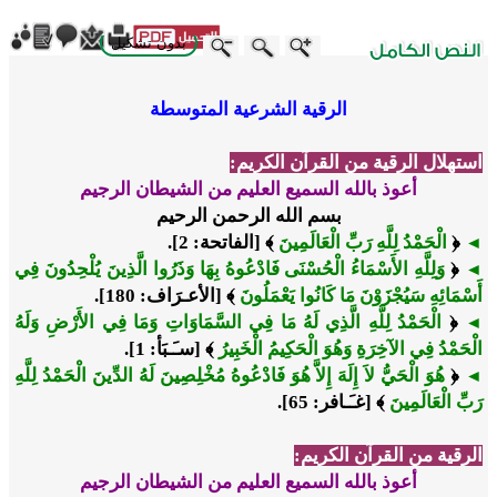
بدون تشكيل
ebook
Twitter
WhatsApp
X
LinkedIn
Telegram
Messenger
الرقية الشرعية المتوسطة
استهلال الرقية من القرآن الكريم:
أعوذ بالله السميع العليم من الشيطان الرجيم
بسم الله الرحمن الرحيم
﴿
الْحَمْدُ لِلَّهِ رَبِّ الْعَالَمِينَ
﴾ [الفاتحة: 2].
◄
﴿
وَلِلَّهِ الأَسْمَاءُ الْحُسْنَى فَادْعُوهُ بِهَا وَذَرُوا الَّذِينَ يُلْحِدُونَ فِي
◄
أَسْمَائِهِ سَيُجْزَوْنَ مَا كَانُوا يَعْمَلُونَ
﴾ [الأعـرَاف: 180].
﴿
الْحَمْدُ لِلَّهِ الَّذِي لَهُ مَا فِي السَّمَاوَاتِ وَمَا فِي الأَرْضِ وَلَهُ
◄
الْحَمْدُ فِي الآخِرَةِ وَهُوَ الْحَكِيمُ الْخَبِيرُ
﴾ [سـَـبَأ: 1].
﴿
هُوَ الْحَيُّ لاَ إِلَهَ إِلاَّ هُوَ فَادْعُوهُ مُخْلِصِينَ لَهُ الدِّينَ الْحَمْدُ لِلَّهِ
◄
رَبِّ الْعَالَمِينَ
﴾ [غـَـافر: 65].
الرقية من القرآن الكريم:
أعوذ بالله السميع العليم من الشيطان الرجيم