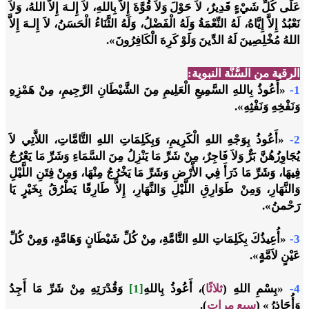
عَلَى كُلِّ شَيْءٍ قَدِيرٌ، لاَ حَوْلَ وَلاَ قُوَّةَ إِلاَّ بِاللهِ، لاَ إِلـهَ إِلاَّ اللهُ، وَلاَ
نَعْبُدُ إِلاَّ إِيَّاهُ، لَهُ النِّعْمَةُ وَلَهُ الْفَضْلُ، وَلَهُ الثَّنَاءُ الْحَسَنُ، لاَ إِلـهَ إِلاَّ
اللهُ مُخْلِصِينَ لَهُ الدِّينَ وَلَوْ كَرِهَ الْكَافِرُونَ».
الرقية من السُّنَّة النبوية:
1-
«أَعُوذُ بِاللهِ السَّمِيعِ الْعَلِيمِ مِنَ الشَّيْطَانِ الرَّجِيمِ، مِنْ هَمْزِهِ
وَنَفْخِهِ وَنَفْثِهِ».
2-
«أَعُوذُ بِوَجْهِ اللهِ الْكَرِيمِ، وَبِكَلِمَاتِ اللهِ التَّامَّاتِ، اللاَّتِي لاَ
يُجَاوِزُهُنَّ بَرٌّ وَلاَ فَاجِرٌ، مِنْ شَرِّ مَا يَنْزِلُ مِنَ السَّمَاءِ وَشَرِّ مَا يَعْرُجُ
فِيهَا، وَشَرِّ مَا ذَرَأَ فِي الأَْرْضِ وَشَرِّ مَا يَخْرُجُ مِنْهَا، وَمِنْ فِتَنِ اللَّيْلِ
وَالنَّهَارِ، وَمِنْ طَوَارِقِ اللَّيْلِ وَالنَّهَارِ، إِلاَّ طَارِقًا يَطْرُقُ بِخَيْرٍ يَا
رَحْمنُ».
3-
«أُعِيذُكَ بِكَلِمَاتِ اللهِ التَّامَّةِ، مِنْ كُلِّ شَيْطَانٍ وَهَامَّةٍ، وَمِنْ كُلِّ
عَيْنٍ لاَمَّةٍ».
4-
«بِسْمِ اللهِ (
ثلاثًا
)، أَعُوذُ بِاللهِ
[1]
وَقُدْرَتِهِ مِنْ شَرِّ مَا أَجِدُ
وَأُحَاذِرُ» (
سبع مرات
).