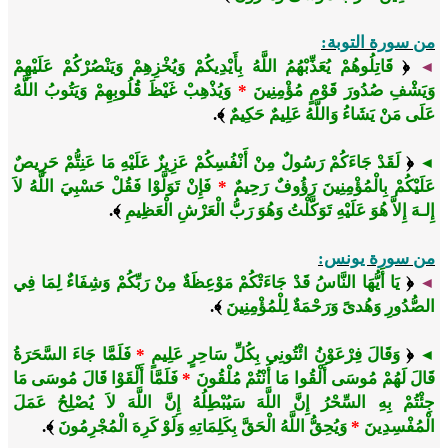
من سورة التوبة:
﴿
قَاتِلُوهُمْ يُعَذِّبْهُمُ اللَّهُ بِأَيْدِيكُمْ وَيُخْزِهِمْ وَيَنْصُرْكُمْ عَلَيْهِمْ
◄
وَيَشْفِ صُدُورَ قَوْمٍ مُؤْمِنِينَ
*
وَيُذْهِبْ غَيْظَ قُلُوبِهِمْ وَيَتُوبُ اللَّهُ
عَلَى مَنْ يَشَاءُ وَاللَّهُ عَلِيمٌ حَكِيمٌ
﴾.
﴿
لَقَدْ جَاءَكُمْ رَسُولٌ مِنْ أَنْفُسِكُمْ عَزِيزٌ عَلَيْهِ مَا عَنِتُّمْ حَرِيصٌ
◄
عَلَيْكُمْ بِالْمُؤْمِنِينَ رَؤُوفٌ رَحِيمٌ
*
فَإِنْ تَوَلَّوْا فَقُلْ حَسْبِيَ اللَّهُ لاَ
إِلـهَ إِلاَّ هُوَ عَلَيْهِ تَوَكَّلْتُ وَهُوَ رَبُّ الْعَرْشِ الْعَظِيمِ
﴾.
من سورة يونس:
﴿
يَا أَيُّهَا النَّاسُ قَدْ جَاءَتْكُمْ مَوْعِظَةٌ مِنْ رَبِّكُمْ وَشِفَاءٌ لِمَا فِي
◄
الصُّدُورِ وَهُدىً وَرَحْمَةٌ لِلْمُؤْمِنِينَ
﴾.
﴿
وَقَالَ فِرْعَوْنُ ائْتُونِي بِكُلِّ سَاحِرٍ عَلِيمٍ
*
فَلَمَّا جَاءَ السَّحَرَةُ
◄
قَالَ لَهُمْ مُوسَى أَلْقُوا مَا أَنْتُمْ مُلْقُونَ
*
فَلَمَّا أَلْقَوْا قَالَ مُوسَى مَا
جِئْتُمْ بِهِ السِّحْرُ إِنَّ اللَّهَ سَيُبْطِلُهُ إِنَّ اللَّهَ لاَ يُصْلِحُ عَمَلَ
الْمُفْسِدِينَ
*
وَيُحِقُّ اللَّهُ الْحَقَّ بِكَلِمَاتِهِ وَلَوْ كَرِهَ الْمُجْرِمُونَ
﴾.