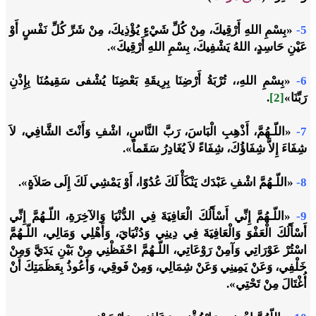
5-
«بِسْمِ اللهِ أَرْقِيكَ، مِنْ كُلِّ شَيْءٍ يُؤْذِيكَ، مِنْ شَرِّ كُلِّ نَفْسٍ أَوْ
عَيْنِ حَاسِدٍ، اللهُ يَشْفِيكَ، بِسْمِ اللهِ أَرْقِيكَ».
6-
«بِسْمِ اللهِ،، تُرْبَةُ أَرْضِنَا بِرِيقَةِ بَعْضِنَا يُشْفى سَقِيمُنَا بِإِذْنِ
رَبِّنَا»
[2]
.
7-
«اللّـهُمَّ، أَذْهِبِ الْبَاسَ، رَبَّ النَّاسِ، اشْفِ وَأَنْتَ الشَّافِي، لاَ
شِفَاءَ إِلاَّ شِفَاؤُكَ، شِفَاءً لاَ يُغَادِرُ سَقَماً».
8-
«اللّـهُمَّ اشْفِ عَبْدَك يَنْكَأْ لَكَ عُدُوًا، أَوْ يَمْشِي لَكَ إِلَى صَلاَةٍ».
9-
«اللّـهُمَّ إِنِّي أَسْأَلُكَ الْعَافِيَةَ فِي الدُّنْيَا وَالآخِرَةِ، اللّـهُمَّ إِنِّي
أَسْأَلُكَ الْعَفْوَ وَالْعَافِيَةَ فِي دِينِي وَدُنْيَايَ، وَأَهْلِي وَمَالِي، اللّـهُمَّ
اسْتُرْ عَوْرَاتِي وَآمِنْ رَوْعَاتِي، اللّـهُمَّ احْفَظْنِي مِنْ بَيْنِ يَدَيَّ وَمِنْ
خَلْفِي، وَعَنْ يَمِينِي وَعَنْ شِمَالِي، وَمِنْ فَوقِي، وَأَعُوذُ بِعَظَمَتِكَ أَنْ
أُغْتَالَ مِنْ تَحْتِي».