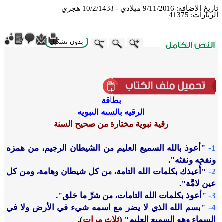
تاريخ الإضافة:
9/11/2016 ميلادي - 10/2/1438 هجري
الزيارات:
41375
بدون تشكيل
ebook
Twitter
WhatsApp
X
LinkedIn
Telegram
Messenger
بطاقة
الرقية بالسنة النبوية
رقية نبوية مختارة من صحيح السنة
1-
"أعوذ بالله السميع العليم من الشيطان الرجيم، من همزه
ونفخه ونفثه"
.
2-
"أُعيذك بكلمات الله التامة، من كل شيطان وهامة، ومن كل
عين لامَّة"
.
3-
"أعوذ بكلمات الله التامات، من شرِّ ما خلق"
.
4-
"بسم الله الذي لا يضر مع اسمه شيء في الأرض ولا في
السماء وهو السميع العليم"
(
ثلاث مرات
).