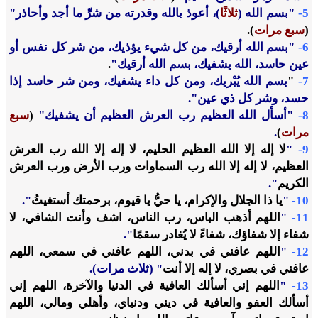
5-
"بسم الله (
ثلاثًا
)، أعوذ بالله وقدرته من شرِّ ما أجد وأحاذر"
(
سبع مرات
).
6-
"بسم الله أرقيك، من كل شيء يؤذيك، من شر كل نفس أو
عين حاسد، الله يشفيك، بسم الله أرقيك"
.
7-
"
بسم الله يُبْريك، ومن كل داء يشفيك، ومن شر حاسد إذا
حسد، وشر كل ذي عين
".
8-
"
أسأل الله العظيم رب العرش العظيم أن يشفيك
"
(
سبع
مرات
)
.
9-
"
لا إله إلا الله العظيم الحليم، لا إله إلا الله رب العرش
العظيم، لا إله إلا الله رب السماوات ورب الأرض ورب العرش
الكريم
".
10-
"
يا ذا الجلال والإكرام، يا حيُّ يا قيوم، برحمتك أستغيثُ
".
11-
"
اللهم أذهب الباس، رب الناس، اشف وأنت الشافي، لا
شفاء إلا شفاؤك، شفاءً لا يُغادر سقمًا
".
12-
"
اللهم عافني في بدني، اللهم عافني في سمعي، اللهم
عافني في بصري، لا إله إلا أنت
" (ثلاث مرات).
13-
"
اللهم إني أسألك العافية في الدنيا والآخرة، اللهم إني
أسألك العفو والعافية في ديني ودنياي، وأهلي ومالي، اللهم