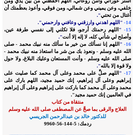
استر عوراتي وآمن روعاتي، اللهم احفظني من بين يدي ومن
خلفي، وعن يميني وعن شمالي، ومن فوقي، وأعوذ بعظَمتك أن
أُغتال من تحتي
".
14-
"
اللهم اهدني وارزقني وعافني وارحمني
".
15-
"
اللهم رحمتك أرجو، فلا تكلني إلى نفسي طرفة عين،
وأصلح لي شأني كله، لا إله إلا أنت
".
16-
"
اللهم إنا نسألك من خير ما سألك منه نبيك محمد - صلى
الله عليه وسلم - ونعوذ بك من شر ما استعاذ منه نبيك محمد -
صلى الله عليه وسلم - وأنت المستعان وعليك البلاغ، ولا حول
ولا قوة إلا بالله
".
17-
"
اللهم صلِّ على محمد وعلى آل محمد كما صليت على
إبراهيم وعلى آل إبراهيم، إنك حميد مجيد، اللهم بارك على
محمد وعلى آل محمد كما باركت على إبراهيم وعلى آل إبراهيم
في العالمين إنك حميد مجيد".
منتقاة من كتاب
العلاج والرقى بما صحَّ عن المصطفى صلى الله عليه وسلم
للدكتور خالد بن عبدالرحمن الجريسي
ردمك: 5-144-56-9960