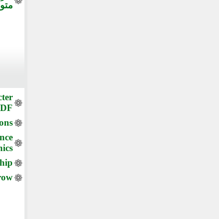
متو
cter
PDF
ions
ence
hics
hip
row