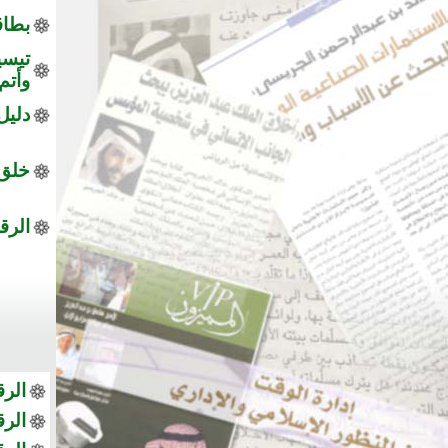
بطاق
تيسي
وأتم ا
دليل 
خلق ا
الرق
الرق
الر