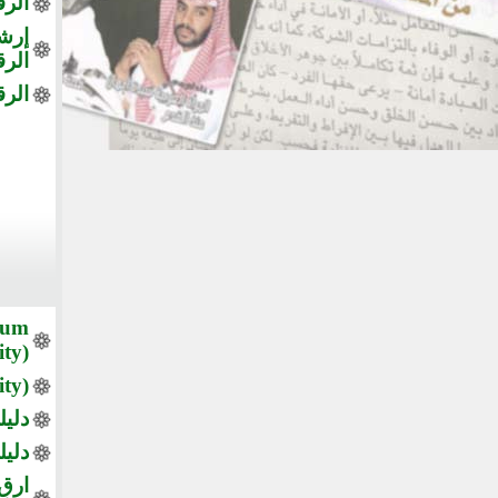
الرق
إرش
الرق
الرق
ium
ity)
ty)
دليل
دليل
ارقِ