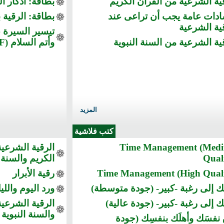
ية الشرعية من القرآن الكريم
بطاقة: أذكار ا
ادات عامة يجب أن تراعى عند
بطاقة: الرقية ب
ية الشرعية
تيسير السيرة 
ية الشرعية من السنة النبوية
وأتم السلام (PDF)
المزيد
كتب فلاشية
Time Management (Med
الرقية الشرعي
Qual
الكريم والسنة ا
Time Management (High Quali
رقية الأبرار
ك إلى رغبة -كبير- (جودة متوسطة)
ورد اليوم والليل
ك إلى رغبة -كبير- (جودة عالية)
الرقية الشرعية
والسنة النبوية
 نفسَك وأهلَك بنفسِك (جودة