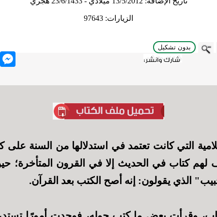
تاريخ الإضافة:
13/5/2012 ميلادي - 23/6/1433 هجري
الزيارات:
97643
بدون تشكيل
nger
لامية التي كانت تعتمد في استدلالها من السنة على 
 لهم كتاب في الحديث إلا في القرون المتأخرة؛ حي
يب" الذي يقولون: إنه أصح الكتب بعد القرآن.
اب، وقرأت بعض ما كتب حوله، فوجدت أمورًا تستد