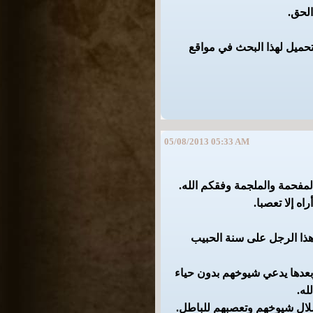
الحق.
تحميل لهذا البحث في مواقع
05/08/2013 05:33 AM
المفحمة والملجمة وفقكم الله.
اه إلا تعصبا.
هذا الرجل على سنة الحبيب
وبعدها يدعي شيوخهم بدون حياء
له.
 ضلال شيوخهم وتعصبهم للباطل.