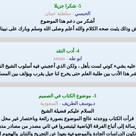
5- شكرا جزيلا
الحبسي
- سلطنة عمان
أشكر من دعم هذا الموضوع
اش وذلك يثبت صحه الكلام والله أعلم وصلى الله وسلم وبارك على نبين
4- أدب النقد
ابو طه
- oman
يه بشيء كوني لست بأهل ، ولكن الذي أعجبني فيه أسلوب الشيخ الناق
شر هذا الأدب بين طلبة العلم حتى يخرج لنا جيل يقرب ويؤلف بين المسلمي
3- موضوع الكتاب في الصميم
د.يوسف الطريف
- السعودية
السلام عليكم فضيلة الشيخ
قرأت الكتاب ووجدته عالج الموضوع بصورة رائعة وباختصار غير مخل
رسالة إلى أتباع الفرقة الإباضية ليتبصروا في ثاني مصدر من مصادر مذ
كون الدراسات الجادة والموضوعية بعيدا عن التجريح والتنابز والهجوم ا