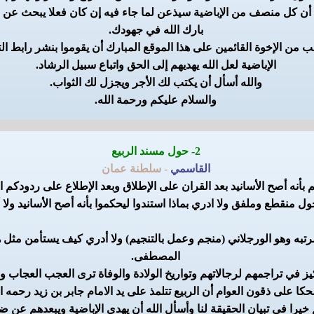
أن كل منصف من الإباضية سيذعن لما جاء فيه إن كان فعلا يبحث عن 
بارك الله في جهودك.
من الإخوة القائمين على هذا الموقع المبارك أن يقوموا بنشر رابط ال
الإباضية لعل الله يهديهم إلى الحق واتباع سبيل الرشاد.
والله أسأل أن يكتب لك الأجر ويجزل لك الثواب.
والسلام عليكم ورحمة الله.
2- حول مسند الربيع
القاسمي
- سلطنة عمان
بأنه أصح الأسانيد بعد القران على الإطلاق وبعد الإطلاع على ردودكم 
ول منقطع وملفق ولا ادري بماذا استندوا ليحكموا بأنه أصح الأسانيد ولا أر
تبه وهو الورجلاني (منجم وعمل بالتنجيم) ولا أدري كيف يستأمن مثل 
المصطفى.
ز في تراجمهم لرجالاتهم وتواريخ الولادة والوفاة ترى العجب العجاب 
كا على ذقون العوام أن الربيع تتلمذ على يد الامام جابر بن زيد رحمه ال
 خيرا في تبيان الحقيقة لنا وأسأل الله أن يهدي الإباضية ويبعدهم عن