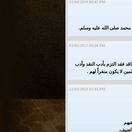
15/04/2019 08:47 PM
ا محمد صلى الله عليه وسلم.
03/01/2015 09:26 PM
د فقد التزم بأدب النقد وأدب
ن لا يكون منفراً لهم .
23/04/2014 01:44 PM
هبهم
لعنيف.