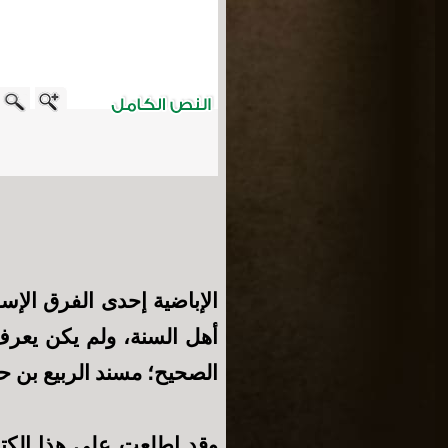
الإباضية إحدى الفرق الإس
أهل السنة، ولم يكن يعرف
الصحيح؛ مسند الربيع بن حب
وقد اطلعت على هذا الكت