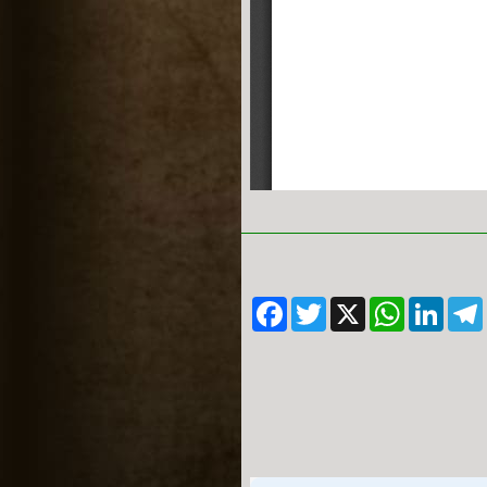
Facebook
Twitter
WhatsApp
X
LinkedIn
Telegram
Messe