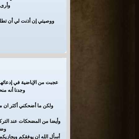
وأرى 
ووصيتي إن أذنت لي أن تطلب 
عجبت من الإباضية في إدعائهم 
وجدنا أنه منح
ولكن ما أضحكني أكثر ان مر
وأيضا من المضحكات عند التركي
وضح
أسأل الله ان يوفقكم ويجازيكم