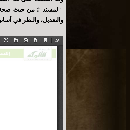
"المسند"؛ من حيث صحة نسبت
والتعديل، والنظر في أساني