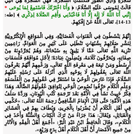
شَجَرَةِ وَادِي الطُّورِ فَتَكَلَّمَتِ الشَّجَرَةُ؛ فَهَلِ الشَّجَرَةُ هِيَ الَّتِي
قَالَتْ لِمُوسَى عَلَيْهِ السَّلَامُ:
﴿
وَأَنَا اخْتَرْتُكَ فَاسْتَمِعْ لِمَا يُوحَى
*
إِنَّنِي أَنَا اللَّهُ لَا إِلَهَ إِلَّا أَنَا فَاعْبُدْنِي وَأَقِمِ الصَّلَاةَ لِذِكْرِي
﴾
[طه:
13-14]، تَعَالَى اللَّهُ عَنْ إِفْكِهِمْ.
إِنَّهُمْ يَنْشَطُونَ فِي الْقَنَوَاتِ الْفَضَائِيَّةِ، وَفِي الْمَوَاقِعِ الْإِلِكْتُرُونِيَّةِ
لِنَشْرِ ضَلَالِهِمْ بِشُبُهَاتٍ تَنْطَلِي عَلَى كَثِيرٍ مِنَ الْعَوَامِّ، زَاعِمِينَ
تَنْزِيهَ اللَّهِ تَعَالَى عَمَّا لَا يَلِيقُ بِهِ سُبْحَانَهُ، وَهُمْ يُجَرِّدُونَهُ مِنْ
صِفَاتِهِ، وَيُحَرِّفُونَ كَلَامَهُ، وَيُضِلُّونَ عِبَادَهُ؛ لِأَجْلِ مُوَافَقَةِ فَلْسَفَاتِ
أَرِسْطُو وَمَنْ تَبِعَهُ فِي مَعْرِفَةِ اللَّهِ تَعَالَى، وَزَعْمِهِمْ أَنَّهُمْ يَعْرِفُونَ
اللَّهَ تَعَالَى بِعُقُولِهِمْ لَا بِوَحْيِهِ الَّذِي أَنْزَلَهُ عَلَى رُسُلِهِ عَلَيْهِمُ
السَّلَامُ، فَإِذَا عَارَضَ الْوَحْيُ مَا اسْتَقَرَّ فِي عُقُولِهِمْ مِنَ الْفَلْسَفَةِ
وَعِلْمِ الْكَلَامِ حَرَّفُوا نُصُوصَ الْوَحْيِ لِتُوَافِقَ عُقُولَهُمُ الضَّالَّةَ، وَهَذَا
فِكْرٌ خَبِيثٌ نَشَأَ فِي الْأُمَّةِ بَعْدَ تَرْجَمَةِ كُتُبِ الْيُونَانِ، وَرَدَّهُ سَلَفُ
هَذِهِ الْأُمَّةِ؛ حَتَّى قَالَ الْإِمَامُ الشَّافِعِيُّ رَحِمَهُ اللَّهُ تَعَالَى: «حُكْمِي
فِي أَهْلِ الْكَلَامِ أَنْ يُضْرَبُوا بِالْجَرِيدِ، وَيُطَافَ بِهِمْ فِي الْعَشَائِرِ
وَالْقَبَائِلِ، وَيُقَالَ: هَذَا جَزَاءُ مَنْ تَرَكَ الْكِتَابَ وَالسُّنَّةَ وَأَخَذَ فِي
الْكَلَامِ»، وَقَالَ الْحَافِظُ ابْنُ عَبْدِ الْبَرِّ: «أَجْمَعَ أَهْلُ الْفِقْهِ وَالْآثَارِ
مِنْ جَمِيعِ الْأَمْصَارِ أَنَّ أَهْلَ الْكَلَامِ أَهْلُ بِدَعٍ وَزَيْغٍ».