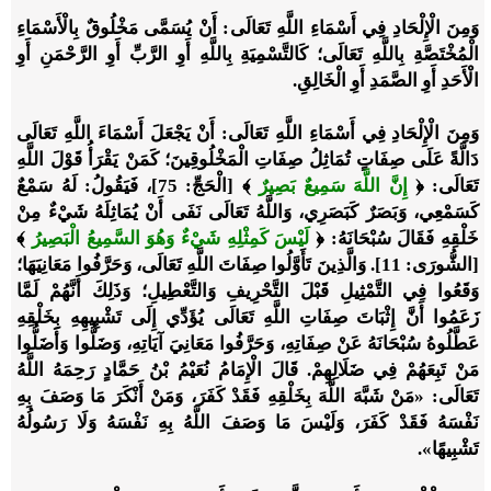
وَمِنَ الْإِلْحَادِ فِي أَسْمَاءِ اللَّهِ تَعَالَى
: أَنْ يُسَمَّى مَخْلُوقٌ بِالْأَسْمَاءِ
الْمُخْتَصَّةِ بِاللَّهِ تَعَالَى؛ كَالتَّسْمِيَةِ بِاللَّهِ أَوِ الرَّبِّ أَوِ الرَّحْمَنِ أَوِ
الْأَحَدِ أَوِ الصَّمَدِ أَوِ الْخَالِقِ.
وَمِنَ الْإِلْحَادِ فِي أَسْمَاءِ اللَّهِ تَعَالَى
: أَنْ يَجْعَلَ أَسْمَاءَ اللَّهِ تَعَالَى
دَالَّةً عَلَى صِفَاتٍ تُمَاثِلُ صِفَاتِ الْمَخْلُوقِينَ؛ كَمَنْ يَقْرَأُ قَوْلَ اللَّهِ
تَعَالَى:
﴿
إِنَّ اللَّهَ سَمِيعٌ بَصِيرٌ
﴾
[الْحَجِّ: 75]، فَيَقُولُ: لَهُ سَمْعٌ
كَسَمْعِي، وَبَصَرٌ كَبَصَرِي، وَاللَّهُ تَعَالَى نَفَى أَنْ يُمَاثِلَهُ شَيْءٌ مِنْ
خَلْقِهِ فَقَالَ سُبْحَانَهُ:
﴿
لَيْسَ كَمِثْلِهِ شَيْءٌ وَهُوَ السَّمِيعُ الْبَصِيرُ
﴾
[الشُّورَى: 11]. وَالَّذِينَ تَأَوَّلُوا صِفَاتَ اللَّهِ تَعَالَى، وَحَرَّفُوا مَعَانِيَهَا؛
وَقَعُوا فِي التَّمْثِيلِ قَبْلَ التَّحْرِيفِ وَالتَّعْطِيلِ؛ وَذَلِكَ أَنَّهُمْ لَمَّا
زَعَمُوا أَنَّ إِثْبَاتَ صِفَاتِ اللَّهِ تَعَالَى يُؤَدِّي إِلَى تَشْبِيهِهِ بِخَلْقِهِ
عَطَّلُوهُ سُبْحَانَهُ عَنْ صِفَاتِهِ، وَحَرَّفُوا مَعَانِيَ آيَاتِهِ، وَضَلُّوا وَأَضَلُّوا
مَنْ تَبِعَهُمْ فِي ضَلَالِهِمْ. قَالَ الْإِمَامُ نُعَيْمُ بْنُ حَمَّادٍ رَحِمَهُ اللَّهُ
تَعَالَى: «مَنْ شَبَّهَ اللَّهَ بِخَلْقِهِ فَقَدْ كَفَرَ، وَمَنْ أَنْكَرَ مَا وَصَفَ بِهِ
نَفْسَهُ فَقَدْ كَفَرَ، وَلَيْسَ مَا وَصَفَ اللَّهُ بِهِ نَفْسَهُ وَلَا رَسُولُهُ
تَشْبِيهًا».