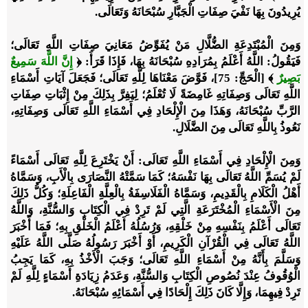
يُرِيدُونَ بِهَا نَفْيَ صِفَاتِ الْجَبَّارِ سُبْحَانَهُ وَتَعَالَى.
وَمِنَ الْمُبْتَدِعَةِ الضُّلَّالِ مَنْ يُفَوِّضُ مَعَانِيَ صِفَاتِ اللَّهِ تَعَالَى؛
فَيَقُولُ: اللَّهُ أَعْلَمُ بِمُرَادِهِ سُبْحَانَهُ بِهَا، فَإِذَا قَرَأَ:
﴿
إِنَّ اللَّهَ سَمِيعٌ
بَصِيرٌ
﴾
[الْحَجِّ: 75]، فَوَّضَ مَعْنَاهَا لِلَّهِ تَعَالَى؛ فَجَعَلَ آيَاتِ أَسْمَاءِ
اللَّهِ تَعَالَى وَصِفَاتِهِ غَامِضَةً لَا تُعْلَمُ؛ لِيَفِرَّ بِذَلِكَ مِنْ إِثْبَاتِ صِفَاتِ
الرَّبِّ سُبْحَانَهُ، وَهَذَا مِنَ الْإِلْحَادِ فِي أَسْمَاءِ اللَّهِ تَعَالَى وَصِفَاتِهِ،
نَعُوذُ بِاللَّهِ تَعَالَى مِنَ الضَّلَالِ.
وَمِنَ الْإِلْحَادِ فِي أَسْمَاءِ اللَّهِ تَعَالَى
: أَنْ يَخْتَرِعَ لِلَّهِ تَعَالَى أَسْمَاءً
لَمْ يُسَمِّ اللَّهُ تَعَالَى بِهَا نَفْسَهُ؛ كَمَا سَمَّتْهُ النَّصَارَى بِالْأَبِ، وَسَمَّاهُ
أَهْلُ الْكَلَامِ بِالْقَدِيمِ، وَسَمَّاهُ الْفَلَاسِفَةُ بِالْعِلَّةِ الْفَاعِلَةِ؛ وَكُلُّ ذَلِكَ
مِنَ الْأَسْمَاءِ الْمُخْتَرَعَةِ الَّتِي لَمْ تَرِدْ فِي الْكِتَابِ وَالسُّنَّةِ، وَاللَّهُ
تَعَالَى أَعْلَمُ بِنَفْسِهِ مِنْ خَلْقِهِ، وَرُسُلُهُ أَعْلَمُ الْخَلْقِ بِهِ؛ فَمَا أَخْبَرَ
اللَّهُ تَعَالَى فِي الْقُرْآنِ الْكَرِيمِ، أَوْ أَخْبَرَ رَسُولُهُ صَلَّى اللَّهُ عَلَيْهِ
وَسَلَّمَ بِأَنَّهُ مِنْ أَسْمَاءِ اللَّهِ تَعَالَى؛ وَجَبَ الْأَخْذُ بِهِ، كَمَا يَجِبُ
الْوُقُوفُ عِنْدَ نُصُوصِ الْكِتَابِ وَالسُّنَّةِ، وَعَدَمُ زِيَادَةِ أَسْمَاءٍ لِلَّهِ لَمْ
تَرِدْ فِيهِمَا، وَإِلَّا كَانَ ذَلِكَ إِلْحَادًا فِي أَسْمَائِهِ سُبْحَانَهُ.