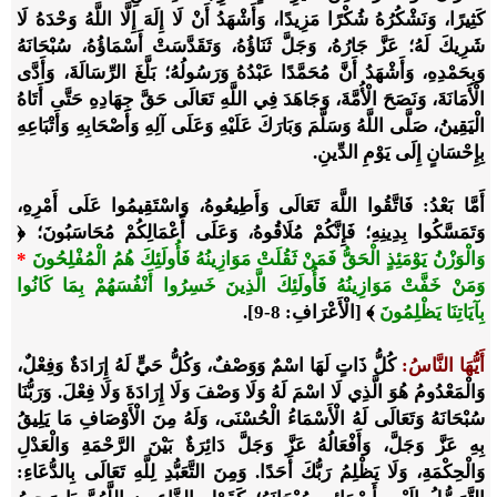
كَثِيرًا، وَنَشْكُرُهُ شُكْرًا مَزِيدًا، وَأَشْهَدُ أَنْ لَا إِلَهَ إِلَّا اللَّهُ وَحْدَهُ لَا
شَرِيكَ لَهُ؛ عَزَّ جَارُهُ، وَجَلَّ ثَنَاؤُهُ، وَتَقَدَّسَتْ أَسْمَاؤُهُ، سُبْحَانَهُ
وَبِحَمْدِهِ، وَأَشْهَدُ أَنَّ مُحَمَّدًا عَبْدُهُ وَرَسُولُهُ؛ بَلَّغَ الرِّسَالَةَ، وَأَدَّى
الْأَمَانَةَ، وَنَصَحَ الْأُمَّةَ، وَجَاهَدَ فِي اللَّهِ تَعَالَى حَقَّ جِهَادِهِ حَتَّى أَتَاهُ
الْيَقِينُ، صَلَّى اللَّهُ وَسَلَّمَ وَبَارَكَ عَلَيْهِ وَعَلَى آلِهِ وَأَصْحَابِهِ وَأَتْبَاعِهِ
بِإِحْسَانٍ إِلَى يَوْمِ الدِّينِ.
أَمَّا بَعْدُ
: فَاتَّقُوا اللَّهَ تَعَالَى وَأَطِيعُوهُ، وَاسْتَقِيمُوا عَلَى أَمْرِهِ،
وَتَمَسَّكُوا بِدِينِهِ؛ فَإِنَّكُمْ مُلَاقُوهُ، وَعَلَى أَعْمَالِكُمْ مُحَاسَبُونَ؛
﴿
وَالْوَزْنُ يَوْمَئِذٍ الْحَقُّ فَمَنْ ثَقُلَتْ مَوَازِينُهُ فَأُولَئِكَ هُمُ الْمُفْلِحُونَ
*
وَمَنْ خَفَّتْ مَوَازِينُهُ فَأُولَئِكَ الَّذِينَ خَسِرُوا أَنْفُسَهُمْ بِمَا كَانُوا
بِآيَاتِنَا يَظْلِمُونَ
﴾
[الْأَعْرَافِ: 8-9].
أَيُّهَا النَّاسُ
:
كُلُّ ذَاتٍ لَهَا اسْمٌ وَوَصْفٌ، وَكُلُّ حَيٍّ لَهُ إِرَادَةٌ وَفِعْلٌ،
وَالْمَعْدُومُ هُوَ الَّذِي لَا اسْمَ لَهُ وَلَا وَصْفَ وَلَا إِرَادَةَ وَلَا فِعْلَ. وَرَبُّنَا
سُبْحَانَهُ وَتَعَالَى لَهُ الْأَسْمَاءُ الْحُسْنَى، وَلَهُ مِنَ الْأَوْصَافِ مَا يَلِيقُ
بِهِ عَزَّ وَجَلَّ، وَأَفْعَالُهُ عَزَّ وَجَلَّ دَائِرَةٌ بَيْنَ الرَّحْمَةِ وَالْعَدْلِ
وَالْحِكْمَةِ، وَلَا يَظْلِمُ رَبُّكَ أَحَدًا. وَمِنَ التَّعَبُّدِ لِلَّهِ تَعَالَى بِالدُّعَاءِ: