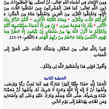
وَمِنَ الْإِلْحَادِ فِي أَسْمَاءِ اللَّهِ تَعَالَى
: أَنْ تُسَمَّى بِهَا الْمَعْبُودَاتُ مِنْ
دُونِ اللَّهِ تَعَالَى؛ كَمَا فَعَلَ الْمُشْرِكُونَ حِينَ اشْتَقُّوا اللَّاتَ مِنَ
الْإِلَهِ، وَاشْتَقُّوا الْعُزَّى مِنَ الْعَزِيزِ، وَاشْتَقُّوا مَنَاةَ مِنَ الْمَنَّانِ؛
﴿
أَفَرَأَيْتُمُ اللَّاتَ وَالْعُزَّى
*
وَمَنَاةَ الثَّالِثَةَ الْأُخْرَى
*
أَلَكُمُ الذَّكَرُ وَلَهُ
الْأُنْثَى
*
تِلْكَ إِذًا قِسْمَةٌ ضِيزَى
*
إِنْ هِيَ إِلَّا أَسْمَاءٌ سَمَّيْتُمُوهَا أَنْتُمْ
وَآبَاؤُكُمْ مَا أَنْزَلَ اللَّهُ بِهَا مِنْ سُلْطَانٍ إِنْ يَتَّبِعُونَ إِلَّا الظَّنَّ وَمَا
تَهْوَى الْأَنْفُسُ وَلَقَدْ جَاءَهُمْ مِنْ رَبِّهِمُ الْهُدَى
﴾
[النَّجْمِ: 19-23].
نَعُوذُ بِاللَّهِ تَعَالَى مِنَ الضَّلَالِ، وَنَسْأَلُهُ الثَّبَاتَ عَلَى الْحَقِّ إِلَى
الْمَمَاتِ.
وَأَقُولُ قَوْلِي هَذَا وَأَسْتَغْفِرُ اللَّهَ لِي وَلَكُمْ...
الخطبة الثانية
الْحَمْدُ لِلَّهِ حَمْدًا طَيِّبًا كَثِيرًا مُبَارَكًا فِيهِ كَمَا يُحِبُّ رَبُّنَا وَيَرْضَى،
وَأَشْهَدُ أَنْ لَا إِلَهَ إِلَّا اللَّهُ وَحْدَهُ لَا شَرِيكَ لَهُ، وَأَشْهَدُ أَنَّ مُحَمَّدًا
عَبْدُهُ وَرَسُولُهُ، صَلَّى اللَّهُ وَسَلَّمَ وَبَارَكَ عَلَيْهِ وَعَلَى آلِهِ وَأَصْحَابِهِ
وَمَنِ اهْتَدَى بِهُدَاهُمْ إِلَى يَوْمِ الدِّينِ.