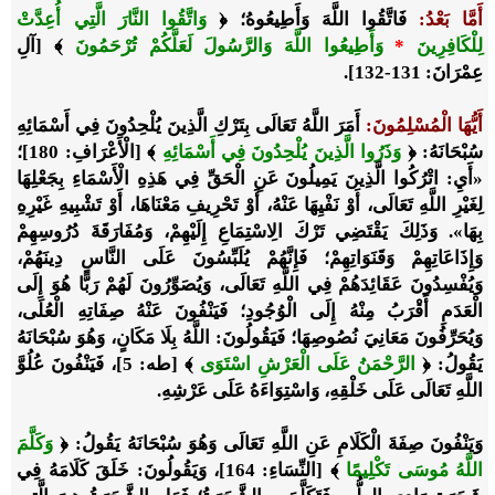
أَمَّا بَعْدُ
:
فَاتَّقُوا اللَّهَ وَأَطِيعُوهُ؛
﴿
وَاتَّقُوا النَّارَ الَّتِي أُعِدَّتْ
لِلْكَافِرِينَ
*
وَأَطِيعُوا اللَّهَ وَالرَّسُولَ لَعَلَّكُمْ تُرْحَمُونَ
﴾
[آلِ
عِمْرَانَ: 131-132].
أَيُّهَا الْمُسْلِمُونَ
:
أَمَرَ اللَّهُ تَعَالَى بِتَرْكِ الَّذِينَ يُلْحِدُونَ فِي أَسْمَائِهِ
سُبْحَانَهُ:
﴿
وَذَرُوا الَّذِينَ يُلْحِدُونَ فِي أَسْمَائِهِ
﴾
[الْأَعْرَافِ: 180]؛
«أَيِ: اتْرُكُوا الَّذِينَ يَمِيلُونَ عَنِ الْحَقِّ فِي هَذِهِ الْأَسْمَاءِ بِجَعْلِهَا
لِغَيْرِ اللَّهِ تَعَالَى، أَوْ نَفْيِهَا عَنْهُ، أَوْ تَحْرِيفِ مَعْنَاهَا، أَوْ تَشْبِيهِ غَيْرِهِ
بِهَا». وَذَلِكَ يَقْتَضِي تَرْكَ الِاسْتِمَاعِ إِلَيْهِمْ، وَمُفَارَقَةَ دُرُوسِهِمْ
وَإِذَاعَاتِهِمْ وَقَنَوَاتِهِمْ؛ فَإِنَّهُمْ يُلَبِّسُونَ عَلَى النَّاسِ دِينَهُمْ،
وَيُفْسِدُونَ عَقَائِدَهُمْ فِي اللَّهِ تَعَالَى، وَيُصَوِّرُونَ لَهُمْ رَبًّا هُوَ إِلَى
الْعَدَمِ أَقْرَبُ مِنْهُ إِلَى الْوُجُودِ؛ فَيَنْفُونَ عَنْهُ صِفَاتِهِ الْعُلَى،
وَيُحَرِّفُونَ مَعَانِيَ نُصُوصِهَا؛ فَيَقُولُونَ: اللَّهُ بِلَا مَكَانٍ، وَهُوَ سُبْحَانَهُ
يَقُولُ:
﴿
الرَّحْمَنُ عَلَى الْعَرْشِ اسْتَوَى
﴾
[طه: 5]، فَيَنْفُونَ عُلُوَّ
اللَّهِ تَعَالَى عَلَى خَلْقِهِ، وَاسْتِوَاءَهُ عَلَى عَرْشِهِ.
وَيَنْفُونَ صِفَةَ الْكَلَامِ عَنِ اللَّهِ تَعَالَى وَهُوَ سُبْحَانَهُ يَقُولُ:
﴿
وَكَلَّمَ
اللَّهُ مُوسَى تَكْلِيمًا
﴾
[النِّسَاءِ: 164]، وَيَقُولُونَ: خَلَقَ كَلَامَهُ فِي