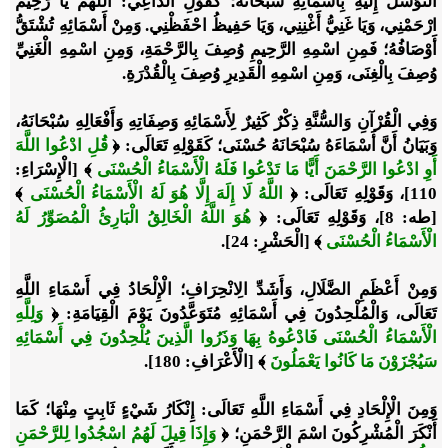
التَّوَسُّلُ إِلَيْهِ بِأَسْمَائِهِ سُبْحَانَهُ؛ كَقَوْلِ الدَّاعِي: اللَّهُمَّ يَا رَحِيمُ
ارْحَمْنِي، وَيَا غَنِيُّ أَغْنِنِي، وَيَا حَفِيظُ احْفَظْنِي. وَمِنْ أَسْمَائِهِ تُشْتَقُّ
أَوْصَافُهُ؛ فَمِنِ اسْمِهِ الرَّحِيمِ وُصِفَ بِالرَّحْمَةِ، وَمِنِ اسْمِهِ الْغَنِيِّ
وُصِفَ بِالْغِنَى، وَمِنِ اسْمِهِ الْقَدِيرِ وُصِفَ بِالْقُدْرَةِ.
وَفِي الْقُرْآنِ وَالسُّنَّةِ ذِكْرٌ كَثِيرٌ لِأَسْمَائِهِ وَصِفَاتِهِ وَأَفْعَالِهِ سُبْحَانَهُ،
وَبَيَانُ أَنَّ أَسْمَاءَهُ سُبْحَانَهُ حُسْنَى؛ كَقَوْلِهِ تَعَالَى:
﴿
قُلِ ادْعُوا اللَّهَ
أَوِ ادْعُوا الرَّحْمَنَ أَيًّا مَا تَدْعُوا فَلَهُ الْأَسْمَاءُ الْحُسْنَى
﴾
[الْإِسْرَاءِ:
110]، وَقَوْلِهِ تَعَالَى:
﴿
اللَّهُ لَا إِلَهَ إِلَّا هُوَ لَهُ الْأَسْمَاءُ الْحُسْنَى
﴾
[طه: 8]، وَقَوْلِهِ تَعَالَى:
﴿
هُوَ اللَّهُ الْخَالِقُ الْبَارِئُ الْمُصَوِّرُ لَهُ
الْأَسْمَاءُ الْحُسْنَى
﴾
[الْحَشْرِ: 24].
وَمِنْ أَعْظَمِ الضَّلَالِ، وَأَشَدِّ الِانْحِرَافِ؛ الْإِلْحَادُ فِي أَسْمَاءِ اللَّهِ
تَعَالَى، وَالْمُلْحِدُونَ فِي أَسْمَائِهِ مُتَوَعَّدُونَ يَوْمَ الْقِيَامَةِ:
﴿
وَلِلَّهِ
الْأَسْمَاءُ الْحُسْنَى فَادْعُوهُ بِهَا وَذَرُوا الَّذِينَ يُلْحِدُونَ فِي أَسْمَائِهِ
سَيُجْزَوْنَ مَا كَانُوا يَعْمَلُونَ
﴾
[الْأَعْرَافِ: 180].
وَمِنَ الْإِلْحَادِ فِي أَسْمَاءِ اللَّهِ تَعَالَى
: إِنْكَارُ شَيْءٍ ثَابِتٍ مِنْهَا؛ كَمَا
أَنْكَرَ الْمُشْرِكُونَ اسْمَ الرَّحْمَنِ؛
﴿
وَإِذَا قِيلَ لَهُمُ اسْجُدُوا لِلرَّحْمَنِ