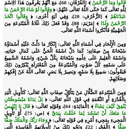
قَالُوا وَمَا الرَّحْمَنُ
﴾
[الْفُرْقَانِ: 60]، مَعَ أَنَّهُمْ يَعْرِفُونَ هَذَا الِاسْمَ
لِلَّهِ تَعَالَى كَمَا حَكَى اللَّهُ تَعَالَى عَنْهُمْ:
﴿
وَقَالُوا لَوْ شَاءَ الرَّحْمَنُ مَا
عَبَدْنَاهُمْ
﴾
[الزُّخْرُفِ: 20]، وَفِي آيَةٍ أُخْرَى:
﴿
وَقَالُوا اتَّخَذَ
الرَّحْمَنُ وَلَدًا
﴾
[مَرْيَمَ: 88]، وَقَدْ فَعَلَ ذَلِكَ غُلَاةُ الْمُبْتَدِعَةِ مِنَ
الْجَهْمِيَّةِ فَأَنْكَرُوا أَسْمَاءَ اللَّهِ تَعَالَى.
وَمِنَ الْإِلْحَادِ فِي أَسْمَاءِ اللَّهِ تَعَالَى
: إِنْكَارُ مَا دَلَّتْ عَلَيْهِ أَسْمَاؤُهُ
سُبْحَانَهُ مِنْ صِفَاتِهِ؛ كَمَا دَلَّ اسْمُهُ الْحَيُّ عَلَى كَمَالِ حَيَاتِهِ،
وَاسْمُهُ الْعَلِيمُ عَلَى عِلْمِهِ سُبْحَانَهُ بِكُلِّ شَيْءٍ، وَاسْمُهُ السَّمِيعُ
عَلَى سَمْعِهِ كُلَّ صَوْتٍ، وَالْمُبْتَدِعَةُ مِنَ الْمُعْتَزِلَةِ يُنْكِرُونَ ذَلِكَ
فَيَقُولُونَ: سَمِيعٌ بِلَا سَمْعٍ، وَبَصِيرٌ بِلَا بَصَرٍ، تَعَالَى اللَّهُ عَنْ إِفْكِهِمْ
وَضَلَالِهِمْ.
وَمِنَ الْمُبْتَدِعَةِ الضُّلَّالِ مَنْ يَتَأَوَّلُ صِفَاتِ اللَّهِ تَعَالَى؛ كَتَأْوِيلِ الْيَدِ
بِالْقُدْرَةِ أَوِ النِّعْمَةِ فِي قَوْلِ اللَّهِ تَعَالَى:
﴿
بَلْ يَدَاهُ مَبْسُوطَتَانِ
يُنْفِقُ كَيْفَ يَشَاءُ
﴾
[الْمَائِدَةِ: 64]، وَقَوْلِهِ تَعَالَى:
﴿
قَالَ يَا إِبْلِيسُ
مَا مَنَعَكَ أَنْ تَسْجُدَ لِمَا خَلَقْتُ بِيَدَيَّ
﴾
[ص: 75]، أَوْ تَأْوِيلِ
الْمَجِيءِ بِمَجِيءِ أَمْرِهِ فِي قَوْلِهِ تَعَالَى:
﴿
وَجَاءَ رَبُّكَ وَالْمَلَكُ صَفًّا
صَفًّا
﴾
[الْفَجْرِ: 22]، وَنَحْوِ ذَلِكَ مِنْ تَأْوِيلَاتِهِمُ الْفَاسِدَةِ الَّتِي