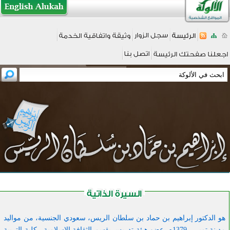
هو الدكتور إبراهيم بن حماد بن سلطان الريس، سعودي الجنسية، من مواليد
مدينة تمير – 1379ه، عضو هيئة تدريس بقسم الثقافة الإسلامية ـ كلية التربية