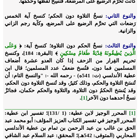
كانت تُحرِّم الرضيع على المرضعة، فنُسِخَ لفظُها وحكمُها.
والنوع الثاني:
نسخُ التلاوة دون الحكم؛ كنسخ آية الخمس
رَضعات التي تحرِّم الرضيع على المرضع، وكآية رجم الزاني
والزانية.
والنوع الثالث:
نسخُ الحكم دون التلاوة؛ كنسخ آية: ﴿
وَعَلَى
الَّذِينَ يُطِيقُونَهُ فِدْيَةٌ طَعَامُ مِسْكِينٍ
﴾ [البقرة: 184]، وكنسخ
تحريم الفِرار من الزحف إذا كان العدو عشرة أضعاف
المسلمين فما دون، فنُسخ ضعفُ عدد المسلمين؛ قال ابن
عطية الأندلسي (ت: 541ه) - رحمه الله -: "والنسخ التام: أن
تُنسَخ التلاوة والحكم، وذلك كثيرٌ، وقد تُنسخ التلاوة دون الحكم،
وقد يُنسَخ الحكمُ دون التلاوة، والتلاوة والحكم حكمان، فجائزٌ
نسخُ أحدهما دون الآخر
[1]
.
[1]
المحرر الوجيز لابن عطية: (1 /131)؛ تفسير ابن عطية:
المحرر الوجيز في تفسير الكتاب العزيز المؤلف: أبو محمد عبد
الحق بن غالب بن عبد الرحمن بن تمام بن عطية الأندلسي
المحاربي (المتوفى: 542هـ)؛ المحقق: عبد السلام عبد الشافي