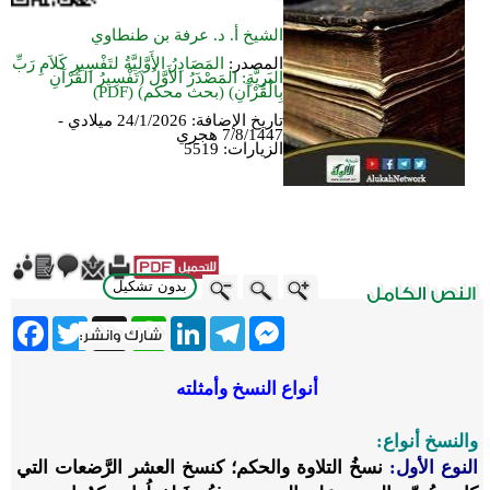
الشيخ أ. د. عرفة بن طنطاوي
المصدر:
المَصَادِرُ الأَوَّلِيَّةُ لتَفْسِيرِ كَلاَمِ رَبِّ
البَرِيَّةِ: المَصْدَرُ الأَوَّلُ (تَفْسِيرُ القُرْآنِ
بِالْقُرْآنِ) (بحث محكم) (PDF)
تاريخ الإضافة:
24/1/2026 ميلادي -
7/8/1447 هجري
الزيارات:
5519
بدون تشكيل
ebook
Twitter
WhatsApp
X
LinkedIn
Telegram
Messenger
أنواع النسخ وأمثلته
والنسخ أنواع:
النوع الأول:
نسخُ التلاوة والحكم؛ كنسخ العشر الرَّضعات التي