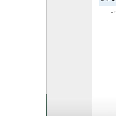
10708
02
دول