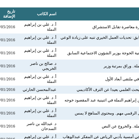
تاريخ
اسم الكاتب
الإضافة
أ. د. علي بن إبراهيم
ة معاصرة تقابل الاستشراق
/05/2016
النملة
ق: تحديات العمل الخيري تنبه على زيادة الوعي
أ. د. علي بن إبراهيم
/01/2016
النملة
أ. د. علي بن إبراهيم
ينية الخوجة بوزير الشؤون الاجتماعية السابق
/01/2016
النملة
د. صالح بن ناصر
لة.. وراق بمرتبة وزير
/01/2016
الخريجي
أ. د. علي بن إبراهيم
 في ملتقى أبعاد الأول
/01/2016
النملة
حث العلمي بعيدا عن الترف الأكاديمي
عبدالمحسن الحارثي
/01/2016
أ. د. علي بن إبراهيم
ن إبراهيم النملة في اثنينية عبد المقصود خوجه
/01/2016
النملة
أ. د. علي بن إبراهيم
ول الرقمي مهم.. ومحتوى المناهج لا يمس
/01/2016
النملة
د. عبدالله بن ناصر
ملة.. والخروج عن النص
/01/2016
السدحان
 في أمسية بأدبي الرياض عن المفكر عبدالوهاب
أ. د. علي بن إبراهيم