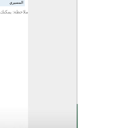
المسيري
ملاحظة: يمكنك ت