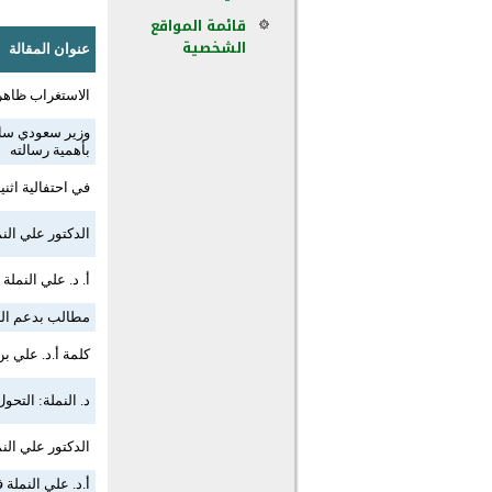
قائمة المواقع
الشخصية
عنوان المقالة
الاستغراب ظاهر
وزير سعودي ساب
بأهمية رسالته
في احتفالية اثن
الدكتور علي النم
أ. د. علي النملة
مطالب بدعم الب
كلمة أ.د. علي ب
د. النملة: التح
الدكتور علي الن
أ.د. علي النملة