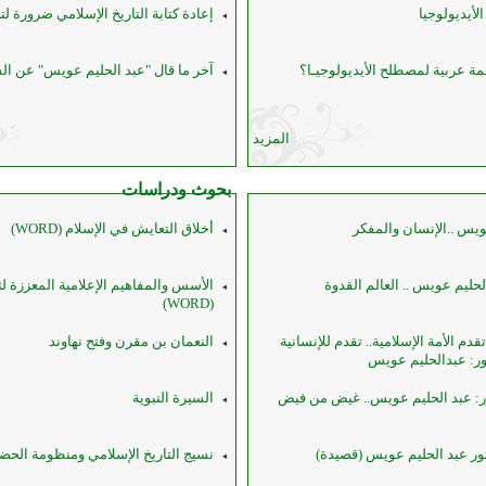
لأيديولوجيا
إعادة كتابة التاريخ الإسلامي ضرورة ل
ة عربية لمصطلح الأيديولوجيـا؟
آخر ما قال "عبد الحليم عويس" عن ال
المزيد
بحوث ودراسات
ويس ..الإنسان والمفكر
أخلاق التعايش في الإسلام (WORD)
لحليم عويس .. العالم القدوة
الأسس والمفاهيم الإعلامية المعززة ل
(WORD)
م الأمة الإسلامية‏..‏ تقدم للإنسانية
النعمان بن مقرن وفتح نهاوند
ور: ‏عبدالحليم عويس
ر: عبد الحليم عويس.. غيض من فيض
السيرة النبوية
تور عبد الحليم عويس (قصيدة)
نسيج التاريخ الإسلامي ومنظومة الحضا