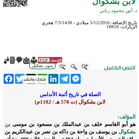
لابن بشكوال
د. أنور محمود زناتي
تاريخ الإضافة:
5/12/2016 ميلادي - 7/3/1438 هجري
الزيارات:
18810
بدون تشكيل
ebook
Twitter
WhatsApp
X
LinkedIn
Telegram
Messenger
الصلة في تاريخ أئمة الأندلس
لابن بشكوال (ت 578 هـ / 1182م)
المؤلف:
هو أبو القاسم خلف بن عبدالملك بن مسعود بن موسى
بن
بشكوال
بن يوسف بن واحة بن داكه بن نصر بن عبدالكريم بن