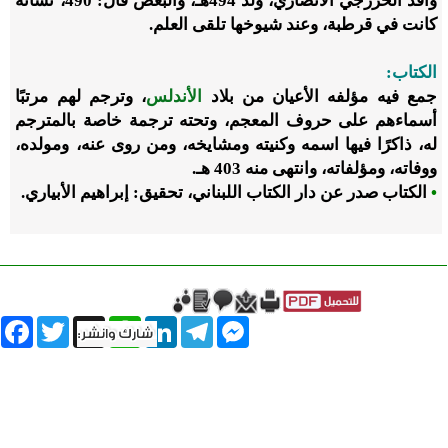
واقد الخررجي الأنصاري، ولد 494هـ، والبعض قال: 490، نشأته
كانت في قرطبة، وعند شيوخها تلقى العلم.
الكتاب:
جمع فيه مؤلفه الأعيان من بلاد
الأندلس
، وترجم لهم مرتبًا
أسماءهم على حروف المعجم، وتحته ترجمة خاصة بالمترجم
له، ذاكرًا فيها اسمه وكنيته ومشايخه، ومن روى عنه، ومولده،
ووفاته، ومؤلفاته، وانتهى منه 403 هـ.
•
الكتاب صدر عن دار الكتاب اللبناني، تحقيق: إبراهيم الأبياري.
book
Twitter
WhatsApp
X
LinkedIn
Telegram
Messenger