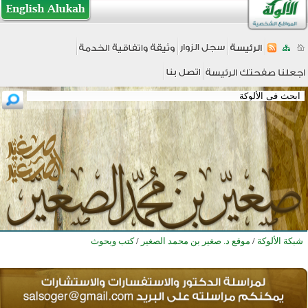
شبكة الألوكة
/
موقع د. صغير بن محمد الصغير
/
كتب وبحوث