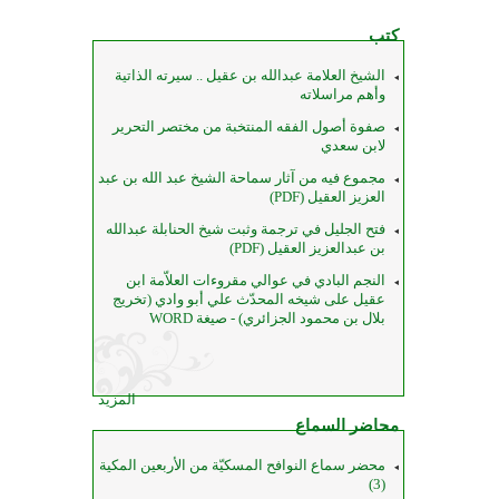
كتب
الشيخ العلامة عبدالله بن عقيل .. سيرته الذاتية
وأهم مراسلاته
صفوة أصول الفقه المنتخبة من مختصر التحرير
لابن سعدي
مجموع فيه من آثار سماحة الشيخ عبد الله بن عبد
العزيز العقيل (PDF)
فتح الجليل في ترجمة وثبت شيخ الحنابلة عبدالله
بن عبدالعزيز العقيل (PDF)
النجم البادي في عوالي مقروءات العلاّمة ابن
عقيل على شيخه المحدّث علي أبو وادي (تخريج
بلال بن محمود الجزائري) - صيغة WORD
المزيد
محاضر السماع
محضر سماع النوافح المسكيّة من الأربعين المكية
(3)