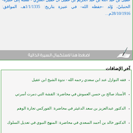
الحنبليّ،
وُلد -حفظه الله- في عنيزة بتاريخ: 1/1/1335هـ، الموافق:
28/10/1916م...
آخر الإضافات
فقه النوازل عند ابن سعدي رحمه الله - ندوة الشيخ ابن عقيل
الأستاذ صالح بن حسن العموش في محاضرة: القشة التي دمرت أسرتي
الدكتور عبدالعزيز بن سعد الدغيثر في محاضرة: الفوركس تجارة الوهم
الدكتور خالد بن أحمد السعدي في محاضرة: المنهج النبوي في تعديل السلوك