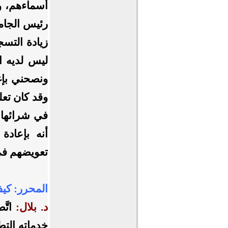
أسماءهم، وم
رئيس الجام
زيادة التسجي
ليس لديه ال
ونصحني بإغ
وقد كان تعل
في شرائها، 
أنه بإعادة
تعويضهم في 
المحرر:
كيف
د. بلال:
اتَّ
خدماته التط