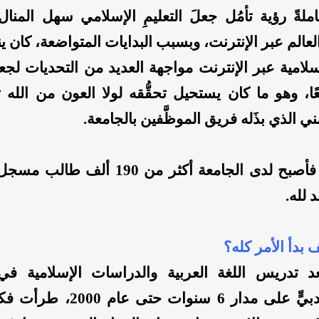
ملةً رؤية تأمُل جعلَ التعليمِ الإسلامي سهل المنال
عالم عبر الإنترنت، وبسبب البدايات المتواضعة، كان ي
سلامية عبر الإنترنت مواجهة العديد من التحديات لجع
عًا، وهو ما كان يستحيل تحقُّقه لولا العون من الله 
ني الذي بذَله فريق الموظَّفين بالجامعة.
 لله.
 بدأ الأمر كله؟
 تدريس اللغة العربية والدراسات الإسلامية في 
الأمريكية بدبيٍّ على مدار 6 سنوات ح