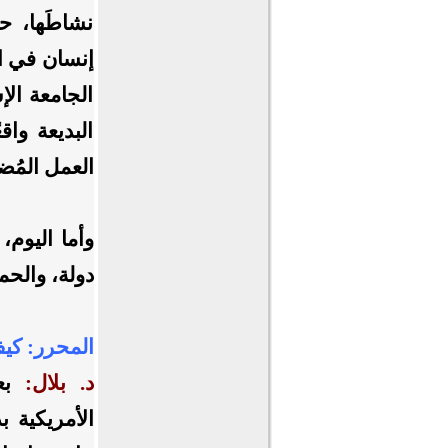
نشاطَها، حا
إنسان في ال
الجامعة الإ
البديعة واق
العمل المُض
دولة، والحمد
المحرر: كيف
د. بلال:
بعد