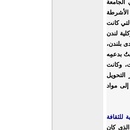
 الجامعة
 الأشرطة
لتي كانت
لية لندن
ى بلندن،
ُ بدعمِه
ت، وكانت
 التحويل
إلى مواد
 للثقافة
الذي كان