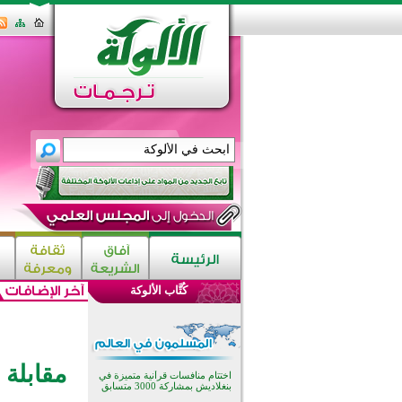
اختتام الدورة التاسعة لمسابقة حفظ
وتلاوة القرآن الكريم في أزناكاييف
تيسليتش تختتم برنامجا تعليميا لتعزيز
القيم وبناء الشخصية للشباب
كُتَّاب الألوكة
المسلمين
اختتام منافسات قرآنية متميزة في
بنغلاديش بمشاركة 3000 متسابق
أكثر من 400 طالب يشاركون في
مسابقة المعلومات الإسلامية
مقابلة 
بأستراليا
افتتاح تاريخي لأول مسجد في بلييفليا
بالجبل الأسود منذ أكثر من قرن