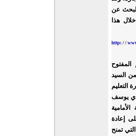
البحث عن
خلال هذا
http: / / ww
يم المفتوح
من السيد
ة التعليم
لدي يوسف
الأمامية
لى إعادة
التي تمنح