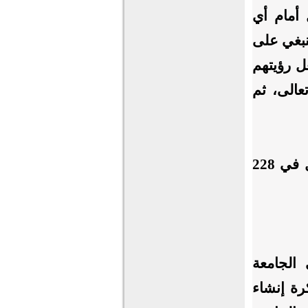
 أمام أي
نبغي على
ل رؤيتهم
تعالى، ثم
وأما اليوم، فأصبح لدى الجامعة أكثر من 190 ألف طالب مسجل في 228
الجامعة
تى عام 2000، طرأت فكرة إنشاء