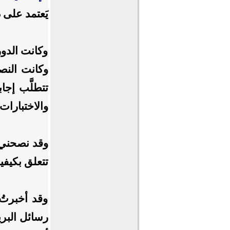
يَعتمد على د
وكانت الدورة
وكانت النص
تتطلَّب إجاب
والاختبارات 
وقد نصحني د
تتعلق بكيفي
وقد أخبرتُ 
رسائل البري