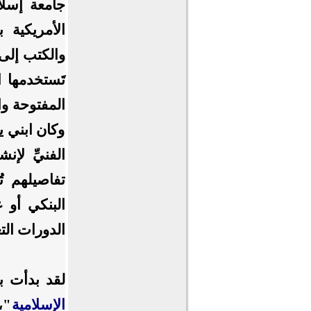
جامعة إسلا
الأمريكية 
والكتب إلى 
تَستخدمها 
المفتوحة وا
وكان ابني 
الفنيِّ لإ
تفاصيلهم ت
البنكي أو 
الدورات التع
لقد بدأت ب
الإسلامية
"،