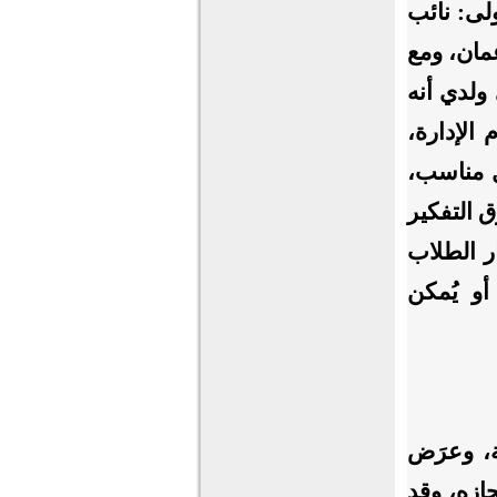
ولى: نائب
مان، ومع
 ولدي أنه
الإدارة،
ل مناسب،
ق التفكير
ر الطلاب
أو يُمكن
ة، وعرَض
جازه، وقد