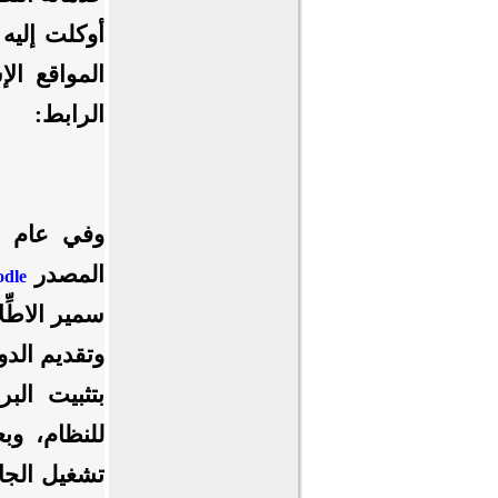
أوكلت إليه
المواقع ال
الرابط:
المصدر
dle
سمير الاطِّ
وتقديم الدو
بتثبيت البر
للنظام، وب
تشغيل الجام