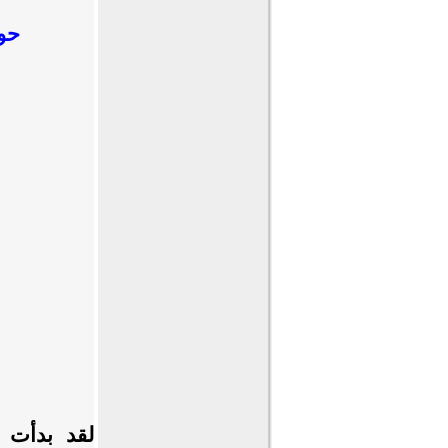
حول
لقد بدأت ا