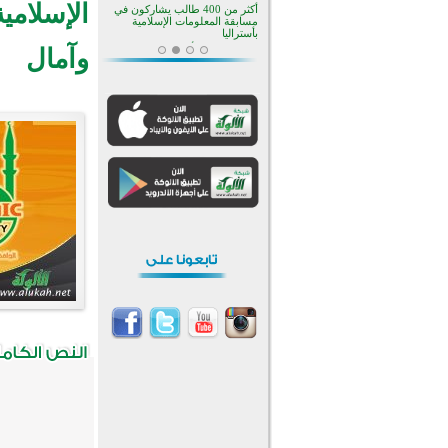
الإسلامي
منطقة ريبوفسي تحتفل بميلاد
مسجد جديد في أجواء إيمانية مميزة
وآمال
أكبر مشروع إسلامي في ريف
أستراليا يفتتح أبوابه بعد سنوات من
العمل والعطاء
القرآن والتربية في صدارة البرامج
الصيفية للمسلمين في بينزا
وساراتوف وموردوفيا هذا العام
اختتام الدورة التاسعة لمسابقة حفظ
وتلاوة القرآن الكريم في أزناكاييف
تيسليتش تختتم برنامجا تعليميا لتعزيز
القيم وبناء الشخصية للشباب
المسلمين
اختتام منافسات قرآنية متميزة في
بنغلاديش بمشاركة 3000 متسابق
أكثر من 400 طالب يشاركون في
مسابقة المعلومات الإسلامية
بأستراليا