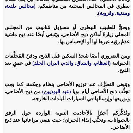
بيطري في المجالس المحلية من مناطقكم،
(مجالس بلدية،
ومدنية، وقروية)
.
ويحقُّ للطبيب البيطري أو مسؤول مُناسِب من المجلس
المحلي زيارةُ أماكن ذبح الأضاحي، ويَنبغي أيضًا عند ذبح ماشية
عدمُ رؤية غيرها لها أو الإحساس بها.
ومن الضروري أيضًا شحذ السكين قبل الذبح، ودفنُ المُخلَّفات
الحيوانية
(العظام، والساق، والدم، البراز، الجلد)
في عمقٍ بعد
الذبح.
ويَنبغي التصرُّف عند توزيع الأضاحي بنظام وحِكمة، كما يجب
تجنُّب ذبح الأضاحي أيام بويا
(عيد البوذيين)
من ذبح الأضاحي،
وتوزيعها وإرسالها في السيارات للبلدات الخارجة.
ونُذكِّركم أخيرًا بالأحاديث النبوية الواردة حول الرفق
بالحيوانات، وتجنُّب إيذاء الجيران؛ حيث ينبغي مراعاتها عند ذبح
الأضاحي.