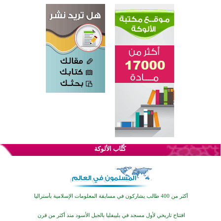
القرآن والتربية في صدارة البرامج الصيفية للمسلمين في بينزا وساراتوف وموردوفيا هذا العام
اختتام الدورة التاسعة لمسابقة حفظ وتلاوة القرآن الكريم في أزناكاييف
كُتَّاب الألوكة
أكثر من 100 شخص يتعرفون على الإسلام خلال يوم المسجد المفتوح في ميلفيل
اختتام منافسات قرآنية متميزة في بنغلاديش بمشاركة 3000 متسابق
أكثر من 400 طالب يشاركون في مسابقة المعلومات الإسلامية بأستراليا
افتتاح تاريخي لأول مسجد في بلييفليا بالجبل الأسود منذ أكثر من قرن