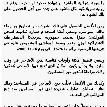
وقسيمة شرائية للماشية، وشهادة صحية لها؛ حيث يدفع 50
روبية سريلانكية لكل ماشية على حِدة من أجل الحصول على
تلك الشهادات.
ومن الأفضل الحصول على تلك الشهادات والتصاريح بواسِطة
مالك المواشي، وينبغي أيضًا استخدام سيارة مُناسِبة لشحن
المواشي؛ نظرًا لتحديد جمهورية سريلانكا الديمقراطية
الاشتراكية لوزنِ وعدد وسعة المواشي المنصوص عليه في
جريدتها الرسمية برقم
1629/17 -
في يوم
2009.11.26
.
وينبغي تنظيمُ أمكنة وأوقات مُناسِبة لذبح الأضاحي في وقت
سابق، ولا بد أن يكون المكانُ الذي تُذبَح فيها الأضاحي مُخفًى؛
وذلك مراعاةً لشُعور غير المسلمين.
وكذلك من الأفضل تجنُّب ذبح الأضاحي في المساجد؛ وذلك
نظرًا لتصاعُد انتقادات شديدة لدى غير المسلمين ضد ذبح
المواشي في المعابد.
ويجب الحصولُ على التصريح المطلوب للذبيحة مِن قِبَل طبيب