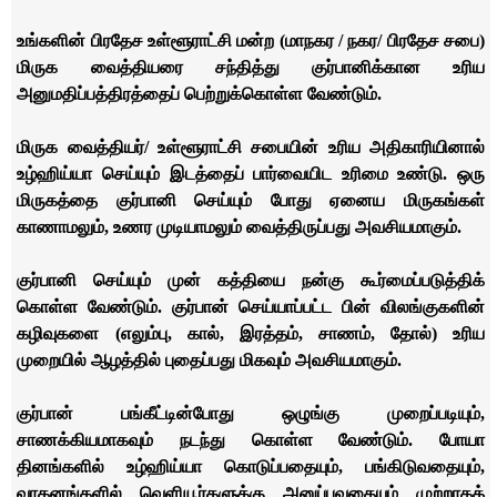
உங்களின் பிரதேச உள்ளூராட்சி மன்ற (மாநகர / நகர/ பிரதேச சபை)
மிருக வைத்தியரை சந்தித்து குர்பானிக்கான உரிய
அனுமதிப்பத்திரத்தைப் பெற்றுக்கொள்ள வேண்டும்.
மிருக வைத்தியர்/ உள்ளூராட்சி சபையின் உரிய அதிகாரியினால்
உழ்ஹிய்யா செய்யும் இடத்தைப் பார்வையிட உரிமை உண்டு. ஒரு
மிருகத்தை குர்பானி செய்யும் போது ஏனைய மிருகங்கள்
காணாமலும், உணர முடியாமலும் வைத்திருப்பது அவசியமாகும்.
குர்பானி செய்யும் முன் கத்தியை நன்கு கூர்மைப்படுத்திக்
கொள்ள வேண்டும். குர்பான் செய்யாப்பட்ட பின் விலங்குகளின்
கழிவுகளை (எலும்பு, கால், இரத்தம், சாணம், தோல்) உரிய
முறையில் ஆழத்தில் புதைப்பது மிகவும் அவசியமாகும்.
குர்பான் பங்கீட்டின்போது ஒழுங்கு முறைப்படியும்,
சாணக்கியமாகவும் நடந்து கொள்ள வேண்டும். போயா
தினங்களில் உழ்ஹிய்யா கொடுப்பதையும், பங்கிடுவதையும்,
வாகனங்களில் வெளியூர்களுக்கு அனுப்புவதையும் முற்றாகத்