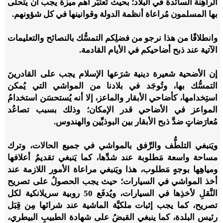
الراهِنة السائدة في البلاد؛ بحيث تُعتبَر أهم ميزة يجب أن يتحلى
بها المسلمون مُراعاة أنظمة الدولة وقوانينها في كل شؤونهم.
وانطلاقًا من هذا نرجو من فضلِكم التمسُّك بالنصائح والتعليمات
الآتية عند ذبح أضاحيكم في الأيام القادمة.
إن الأضحية شعيرة دينية شرَعها الإسلام يجب على القادرينَ
التمسُّك بها، وتُوجَد في بلادنا من المواشي التي يُمكن
استِخدامها، كأضاحي الأبقار والماعز، إلا أنه يُستحسَن استخدامُ
المواعز في الأضاحي قدر الإمكان؛ وذلك بسبب تصاعُد
مُعارَضاتٍ ضدَّ ذبح الأبقار بين البوذيِّين والهندوس.
ويَنبغي التلطُّف والرِّفق بالمواشي في جميع الحالات، وترك
مساحة واسعة مَطلوبة عند شدِّها، كما يَنبغي تقديمُ أعلافها
ومياهِها بوجهٍ مَطلوب، هذا ويَنبغي مراعاة الأمور اللازمة عند
أخذ المواشي في السيارات؛ حيث يجب الحصولُ على تصريح
النَّقلِ لأخذِها في السيارات، ويُدفَع 50 روبية سريلانكية لكل
تصريح، كما يجب إثبات ملكيَّة الماشية عند شرائها مِن قِبَل
رئيس البلدة، كما ينبغي القبضُ على شهادة الطبيبِ البيطري،