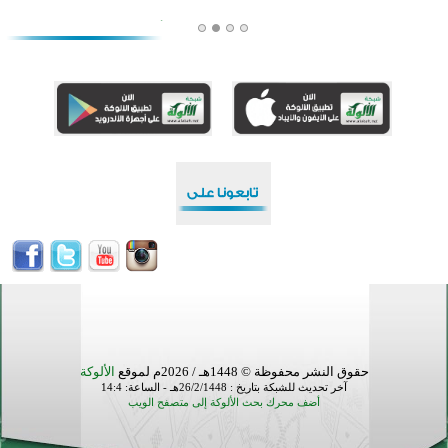
منطقة ريبوفسي تحتفل بميلاد مسجد جديد في أجواء إيمانية مميزة
أكبر مشروع إسلامي في ريف أستراليا يفتتح أبوابه بعد سنوات من العمل والعطاء
القرآن والتربية في صدارة البرامج الصيفية للمسلمين في بينزا وساراتوف وموردوفيا هذا العام
اختتام الدورة التاسعة لمسابقة حفظ وتلاوة القرآن الكريم في أزناكاييف
أكثر من 100 شخص يتعرفون على الإسلام خلال يوم المسجد المفتوح في ميلفيل
اختتام منافسات قرآنية متميزة في بنغلاديش بمشاركة 3000 متسابق
حقوق النشر محفوظة © 1448هـ / 2026م لموقع
الألوكة
آخر تحديث للشبكة بتاريخ : 26/2/1448هـ - الساعة: 14:4
أضف محرك بحث الألوكة إلى متصفح الويب