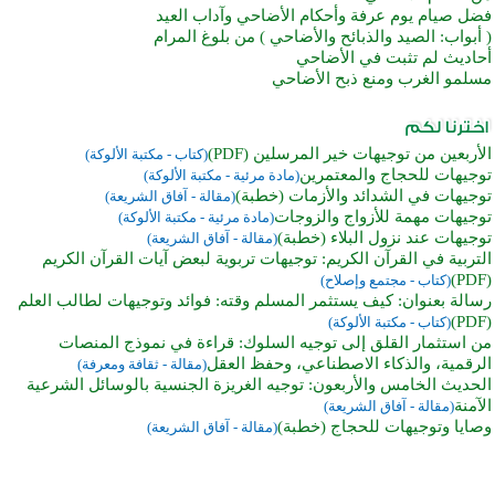
فضل صيام يوم عرفة وأحكام الأضاحي وآداب العيد
( أبواب: الصيد والذبائح والأضاحي ) من بلوغ المرام
أحاديث لم تثبت في الأضاحي
مسلمو الغرب ومنع ذبح الأضاحي
الأربعين من توجيهات خير المرسلين (PDF)
(كتاب - مكتبة الألوكة)
توجيهات للحجاج والمعتمرين
(مادة مرئية - مكتبة الألوكة)
توجيهات في الشدائد والأزمات (خطبة)
(مقالة - آفاق الشريعة)
توجيهات مهمة للأزواج والزوجات
(مادة مرئية - مكتبة الألوكة)
توجيهات عند نزول البلاء (خطبة)
(مقالة - آفاق الشريعة)
التربية في القرآن الكريم: توجيهات تربوية لبعض آيات القرآن الكريم
(PDF)
(كتاب - مجتمع وإصلاح)
رسالة بعنوان: كيف يستثمر المسلم وقته: فوائد وتوجيهات لطالب العلم
(PDF)
(كتاب - مكتبة الألوكة)
من استثمار القلق إلى توجيه السلوك: قراءة في نموذج المنصات
الرقمية، والذكاء الاصطناعي، وحفظ العقل
(مقالة - ثقافة ومعرفة)
الحديث الخامس والأربعون: توجيه الغريزة الجنسية بالوسائل الشرعية
الآمنة
(مقالة - آفاق الشريعة)
وصايا وتوجيهات للحجاج (خطبة)
(مقالة - آفاق الشريعة)