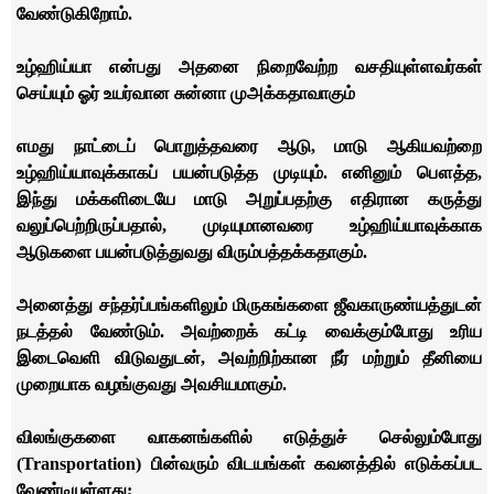
வேண்டுகிறோம்.
உழ்ஹிய்யா என்பது அதனை நிறைவேற்ற வசதியுள்ளவர்கள்
செய்யும் ஓர் உயர்வான சுன்னா முஅக்கதாவாகும்
எமது நாட்டைப் பொறுத்தவரை ஆடு, மாடு ஆகியவற்றை
உழ்ஹிய்யாவுக்காகப் பயன்படுத்த முடியும். எனினும் பௌத்த,
இந்து மக்களிடையே மாடு அறுப்பதற்கு எதிரான கருத்து
வலுப்பெற்றிருப்பதால், முடியுமானவரை உழ்ஹிய்யாவுக்காக
ஆடுகளை பயன்படுத்துவது விரும்பத்தக்கதாகும்.
அனைத்து சந்தர்ப்பங்களிலும் மிருகங்களை ஜீவகாருண்யத்துடன்
நடத்தல் வேண்டும். அவற்றைக் கட்டி வைக்கும்போது உரிய
இடைவெளி விடுவதுடன், அவற்றிற்கான நீர் மற்றும் தீனியை
முறையாக வழங்குவது அவசியமாகும்.
விலங்குகளை வாகனங்களில் எடுத்துச் செல்லும்போது
(Transportation) பின்வரும் விடயங்கள் கவனத்தில் எடுக்கப்பட
வேண்டியுள்ளது;