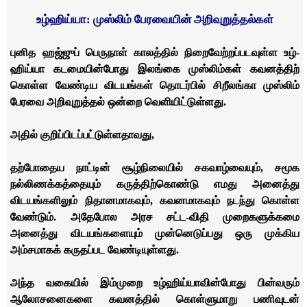
உழ்­ஹிய்­யா: முஸ்லிம் பேர­வையின் அறி­­வு­றுத்­தல்­கள்
புனித ஹஜ்­ஜுப் பெருநாள் காலத்தில் நிறை­வேற்­றப்­ப­ட­வுள்ள உழ்­
ஹிய்யா கட­மை­யின்­போது இலங்கை முஸ்­லிம்கள் கவ­னத்திற்
கொள்ள வேண்­டிய விட­யங்கள் தொடர்பில் சிறீ­லங்­கா முஸ்லிம்
பேரவை அறி­வு­றுத்­தல் ஒன்றை வெளியிட்­டு­ள்­ள­து.
அதில் குறிப்­பி­டப்­பட்­டுள்­ள­தா­வ­து,
தற்போதைய நாட்டின் சூழ்நிலையில் சகவாழ்வையும், சமூக
நல்லிணக்கத்தையும் கருத்திற்கொண்டு எமது அனைத்து
விடயங்களிலும் நிதானமாகவும், கவனமாகவும் நடந்து கொள்ள
வேண்டும். அதேபோல அரச சட்ட-விதி முறைகளுக்கமை
அனைத்து விடயங்களையும் முன்னெடுப்பது ஒரு முக்கிய
அம்சமாகக் கருதப்பட வேண்டியுள்ளது.
அந்த வகையில் இம்முறை உழ்ஹிய்யாவின்போது பின்வரும்
ஆலோசனைகளை கவனத்தில் கொள்ளுமாறு பணிவுடன்