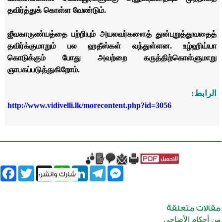
தவிர்த்துக் கொள்ள வேண்டும்.
ஜீவகாருண்யத்தை பற்றியும் அயலவர்களைத் துன்புறுத்துவதைத்
தவிர்க்குமாறும் பல ஹதீஸ்கள் வந்துள்ளன. உழ்ஹிய்யா
கொடுக்கும் போது அவற்றை கருத்திற்கொள்ளுமாறு
ஞாபகப்படுத்துகிறோம்.
الرابط:
http://www.vidivelli.lk/morecontent.php?id=3056
book
Twitter
WhatsApp
X
LinkedIn
Telegram
Messenger
من أحكام الأضاحي