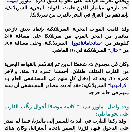
ويحكي تجربته الراعبة على نحو ما سبق ذكره "
ماوور سيب
"
أحد نازحي ميانمار الذين قامت القوات البحرية السريلانكية
بإنقاذهم من الغرق في البحر بالقرب من سريلانكا.
وقد قامت القوات البحرية السريلانكية بإنقاذ بعض نازحي
ميانمار من البحر بالقرب من سريلانكا على مسافة 240
كيلومتر من
"سانجامانتادووا"
السريلانكية، وعلى مسافة 360
من "
جال
" السريلانكية في 16 الماضي.
وكان في مجموع 32 شخصًا الذين تم إنقاذُهم بالقوات البحرية
من القارب المتلف طفلان، أحدهما عمره 12 سنة، والآخر
عمره 15، وقد تم إدخال كل منهم في المستشفى العام بـ:
"
كرافيديا
" السريلانكية؛ فقد أفادت مصادر المستشفى أن ستة
منهم في حالة حرجة.
وقد واصل "ماوور سيب" كلامه موضحًا أحوال ركَّاب القارب
على نحو ما يلي:
"وقد ركبنا القارب في البداية للسفر إلى ماليزيا، فلما لم نقدر
على الدخول فيها، قرَّرنا السفر باتجاه أستراليا، وكان هناك