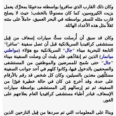
وكان ذلك القارب الذي سافروا بواسطته مدعومًا بمحرِّك يعمل
بزيت الكيروسين، كما كان مصنوعًا بالخشب؛ حيث لا يصلح
قارب مثله للسفر بواسطته في البحر العميق، حاملاً على متنه
ثقلاً مثل هذه الأعداد الهائلة.
وكان قد سبق أن أُرسلت ستُّ سيارات إسعاف من قِبل
مستشفى كرافيديا السريلانكية قبل أن تصل سفينة "ساغرا"
التابعة للبحرية ميناء "
جال
" السريلانكية مع هؤلاء (
مواطني
ميانمار
) الذين تم إنقاذُهم، فلم يلبث أن وصلت السفينة ميناء
"
جال
" حتى سُمح للممرضين والموظفين من المستشفى
والصحفيين بالدخول فيها، وكانوا كلهم في أحد جوانب السفينة
مستَلْقِين مغذين بالسيلين، وكان كل شخص قد رقم بالأرقام
على حدة، وقد أخرج مَن كان في حالة خطيرة فورًا من
السفينة، ثم تم إرسالهم إلى المستشفى بواسطة سيارات
الإسعاف، فبادر أطباء مستشفى كرافيديا العام بعلاجهم على
الفور.
وبناءً على المعلومات التي تم سردها من قِبل النازحين الذين