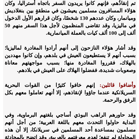
تم إنقاذُهم، فإنهم كانوا يريدون السفر باتجاه أستراليا، وكان
هؤلاء المسافرون مسلمين يعيشون في منطقةٍ بين بنغلاديش
وميانمار، وكان عددهم 130 شخصًا، وكان قرارهم الأول الدخول
في ماليزيا، وقد تقاضى المنظمون لأجل هذا السفر منهم 50
ألف إلى 100 ألف كيات بالعملة الميانمارية.
وقد أشار هؤلاء النازحون إلى أنهم أرادوا المغادرة لماليزيا؛
بسبب أنهم لا يستطيعون العيش في بلدهم، وإن كانوا مهددين
بالهلاك، فقرروا المغادرة منها؛ بسبب مواجهتهم معاناة
وصعوبات شديدة، ففضلوا الهلاك على العيش في بلادهم.
وأضافوا قائلين:
إنهم خافوا كثيرًا من القوات البحرية
السريلانكية عندما جاؤوا لإنقاذهم، إلا أنهم تعاملوا معهم بكل
الرفق والرحمة.
وقد حاورهم الراهب البوذي أساجي بلغتهم البرماوية، وفي
البداية حاولوا التحدث معهم باللغة العربية؛ من أجل أنهم
مسلمون بمساعدة أحد المسلمين في سريلانكا، إلا أن هذه
المحاولة لم تنفع؛ لعدم معرفتهم بالعربية، وقد اتضح بالمحادثة