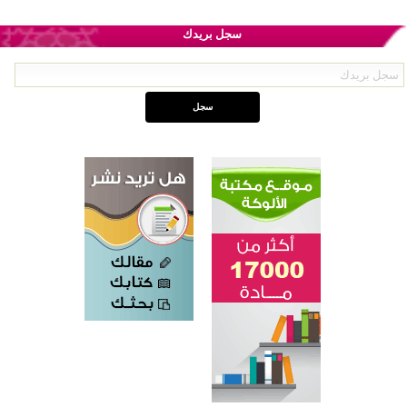
سجل بريدك
اختتام الدورة التاسعة لمسابقة حفظ وتلاوة القرآن الكريم في أزناكاييف
تيسليتش تختتم برنامجا تعليميا لتعزيز القيم وبناء الشخصية للشباب المسلمين