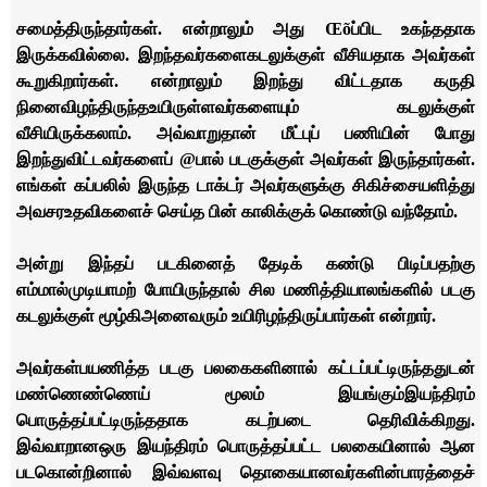
சமைத்திருந்தார்கள். என்றாலும் அது
Œõ
ப்பிட உகந்ததாக
இருக்கவில்லை. இறந்தவர்களை
கடலுக்குள் வீசியதாக அவர்கள்
கூறுகிறார்கள். என்றாலும் இறந்து விட்டதாக கருதி
நினைவிழந்திருந்த
உயிருள்ளவர்களையும் கடலுக்குள்
வீசியிருக்கலாம். அவ்வாறுதான் மீட்புப் பணியின் போது
இறந்துவிட்டவர்களைப்
@
பால் படகுக்குள் அவர்கள் இருந்தார்கள்.
எங்கள் கப்பலில் இருந்த டாக்டர் அவர்களுக்கு சிகிச்சையளித்து
அவசர
உதவிகளைச் செய்த பின் காலிக்குக் கொண்டு வந்தோம்.
அன்று இந்தப் படகினைத் தேடிக் கண்டு பிடிப்பதற்கு
எம்மால்
முடியாமற் போயிருந்தால் சில மணித்தியாலங்களில் படகு
கடலுக்குள் மூழ்கி
அனைவரும் உயிரிழந்திருப்பார்கள் என்றார்.
அவர்கள்
பயணித்த படகு பலகைகளினால் கட்டப்பட்டிருந்ததுடன்
மண்ணெண்ணெய் மூலம் இயங்கும்
இயந்திரம்
பொருத்தப்பட்டிருந்ததாக கடற்படை தெரிவிக்கிறது.
இவ்வாறான
ஒரு இயந்திரம் பொருத்தப்பட்ட பலகையினால் ஆன
படகொன்றினால் இவ்வளவு தொகையானவர்களின்
பாரத்தைச்