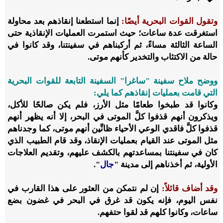
وتقول القوات البحرية أيضًا:
إنما استطعنا إنقاذهم بعد محاولة
استغرقت عدة ساعات؛ حيث استمرت العمليات الإنقاذية حتى
الساعة الثالثة مساءً، ثم أركبناهم في سفينتنا، وقد كانوا في
حالة من الاكتئاب والتخدير كأنهم موتى.
ووضح ملاح سفينة "ساغرا" السفينة التابعة للقوات البحرية
التي قامت بعمليات إنقاذهم كما يلي:
وكانوا قد طبخوا طعامًا مثل الأرز، فلم يكن صالحًا للأكل،
ويذكرون أنهم قذفوا كلَّ الموتى في البحر، إلا أنه يظهر أنهم
قذفوا كلَّ فاقدي الوعي الأحياء ظانِّين أنهم موتى، كما وجدناهم
مثل الموتى عند القيام بعمليات الإنقاذ، وقد قام الطبيب الذي
كان في سفينتنا بمساعدتهم بالكشف عليهم، وتقديم العلاجات
الأولية، ثم أخذناهم إلى مدينة "
جال
".
وقد أضاف قائلاً:
إن لم نتمكن من العثور على هذا القارب في
نفس اليوم، فإنه يكون قد غرق في البحر في غضون بضع
ساعات، وكانوا كلهم قد لقوا حتفهم.