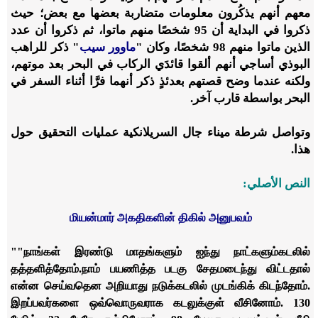
معهم أنهم يذكُرون معلومات متضاربة بعضها مع بعض؛ حيث
ذكروا في البداية أن 95 شخصًا منهم ماتوا، ثم ذكروا أن عدد
الذين ماتوا منهم 98 شخصًا، وكان "
ماوور سيب
" ذكر للراهب
البوذي أساجي أنهم ألقوا قائدَي الركاب في البحر بعد موتهم،
ولكنه عندما وضح قصتهم بعدئذٍ ذكر أنهما فرَّا أثناء السفر في
البحر بواسطة قارب آخر.
وتواصل شرطة ميناء جال السريلانكية عمليات التحقيق حول
هذا.
النص الأصلي:
மியன்மார் அகதிகளின் திகில் அனுபவம்
""
நாங்கள் இரண்டு மாதங்களும் ஐந்து நாட்களும்
கடலில்
தத்தளித்தோம்.
நாம் பயணித்த படகு சேதமடைந்து விட்டதால்
என்ன செய்வதென அறியாது நடுக்கடலில் முடங்கிக் கிடந்தோம்.
இறப்பவர்களை ஒவ்வொருவராக கடலுக்குள் வீசினோம். 130