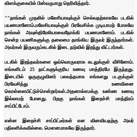
விளக்குகையில் பின்வருமாறு தெரிவித்தார்.
""
நாங்கள் முதலில் மலேசியாவுக்குச் செல்வதற்காகவே படகில்
பயணமானோம்.
மலேசியாவுக்குள் பிரவேசிக்க முடியாமற் போகவே
நாங்கள் அவுஸ்திரேலியாவை
நோக்கி பயணமானோம். படகில்
சென்ற பயணிகளுக்கு தலைமை தாங்கிய இருவர் இருந்தார்கள்.
அவர்கள் இருவரும்
கடலில் இடை நடுவில் இறந்து விட்டார்கள்.
படகில் இறந்தவர்களை ஒவ்வொருவராக கடலுக்குள் வீசினோம்.
எங்களிடம் 25 நாட்களுக்குரிய உணவு மாத்திரமே இருந்தது.
இடையில் ஒரு
குழுவினர் பலவந்தமாக எங்களது படகுக்குள்
பிரவேசித்து உணவினை
கொள்ளையிட்டுச்
சென்றார்கள்.
அதனால்
எமக்கு உண்ண உணவு
இல்லாமற் போனது. பிறகு நாங்கள் இறைச்சி மாத்திரம்
சாப்பிட்டோம்.
என்ன இறைச்சி சாப்பிட்டீர்கள் என வினவியதற்கு அவர்
பதிலளிக்கவில்லை. மௌனமாகவே இருந்தார்.