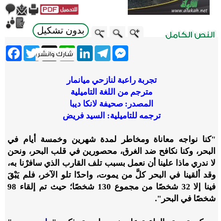
بدون تشكيل
ebook
Twitter
WhatsApp
X
LinkedIn
Telegram
Messenger
تجربة راعبة لنازحي ميانمار
مترجم
من اللغة التاميلية
المصدر: صحيفة لانكا ديبا
ترجمه للتاميلية: السيد فريض
"كنا نواجه معاناة ومخاطر لمدة شهرين وخمسة أيام في
البحر، وكنا نكافح ضد الغرق، محصورين في قلب البحر، ونحن
لا ندري ماذا علينا أن نعمل بسبب تلف القارب الذي سافرْنا به،
وقد ألقينا في البحر كلَّ من يموت، واحدًا تلو الآخر، فلم يَبْقَ
فينا إلا 32 شخصًا من مجموع 130 شخصًا؛ حيث تم إلقاء 98
شخصًا في البحر".