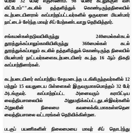
பேரில் 32 பேரே எஞ்சினோம். 98 பேரை கடலுக்குள் வீசி
விட்டோம்"".
கடலில் தத்தளித்துக் கொண்டிருந்த
நிலையில்
கடற்படையினரால் காப்பாற்றப்பட்டவர்களில் ஒருவரான மியன்மார்
நாட்டைச் சேர்ந்த மாவுர் சிப் மேற்கண்டவாறு தெரிவித்தார்.
சங்கமன்கன்தடுவயிலிருந்து 240
மைல்கள்
கடல்
தூரத்துக்கப்பாலும்
காலியிலிருந்து 360
மைல்கள் கடல்
தூரத்துக்கப்பாலும் கடலில் தத்தளித்துக் கொண்டிருந்த நிலையில்
மியன்மார் நாட்டவர்களை
கடற்படையினர் கடந்த 16 ஆம் திகதி
காப்பாற்றினார்கள்.
கடற்படையினர் காப்பாற்றிய சேதமடைந்த படகிலிருந்தவர்களில் 12
மற்றும் 15 வயதுடைய பிள்ளைகள் இருவருமாக
மொத்தம் 32 பேர்
அடங்குவர். காப்பாற்றப்பட்ட அனைவரும் கராபிட்டிய
வைத்தியசாலையில் அனுமதிக்கப்பட்டதுடன்
இவர்களில்
அறுவரின் நிலைமை கவலைக்கிடமாக
உள்ளதென
வைத்தியசாலை வட்டாரங்கள் தெரிவிக்கின்றன.
படகுப் பயணிகளின் நிலைமையை மாவுர் சிப் தொடர்ந்து