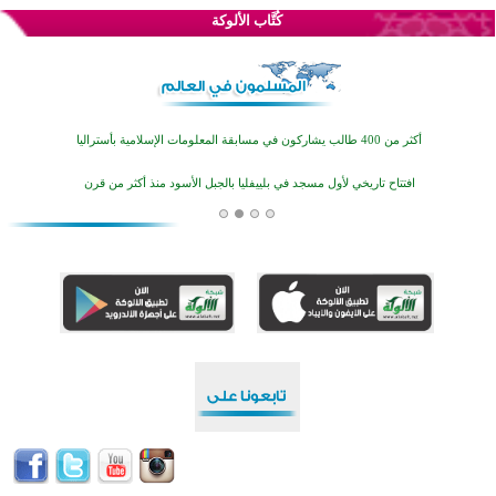
كُتَّاب الألوكة
اختتام منافسات قرآنية متميزة في بنغلاديش بمشاركة 3000 متسابق
أكثر من 400 طالب يشاركون في مسابقة المعلومات الإسلامية بأستراليا
افتتاح تاريخي لأول مسجد في بلييفليا بالجبل الأسود منذ أكثر من قرن
منطقة ريبوفسي تحتفل بميلاد مسجد جديد في أجواء إيمانية مميزة
أكبر مشروع إسلامي في ريف أستراليا يفتتح أبوابه بعد سنوات من العمل والعطاء
القرآن والتربية في صدارة البرامج الصيفية للمسلمين في بينزا وساراتوف وموردوفيا هذا العام
اختتام الدورة التاسعة لمسابقة حفظ وتلاوة القرآن الكريم في أزناكاييف
تيسليتش تختتم برنامجا تعليميا لتعزيز القيم وبناء الشخصية للشباب المسلمين
اختتام منافسات قرآنية متميزة في بنغلاديش بمشاركة 3000 متسابق
أكثر من 400 طالب يشاركون في مسابقة المعلومات الإسلامية بأستراليا