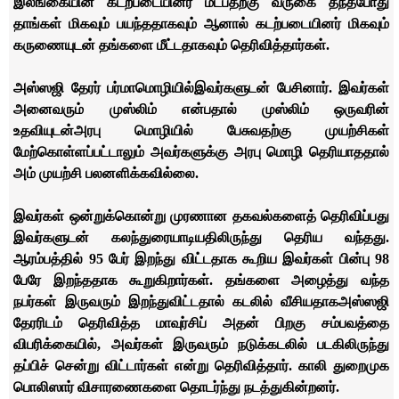
இலங்கையின் கடற்படையினர் மீட்பதற்கு வருகை தந்தபோது
தாங்கள் மிகவும் பயந்ததாகவும் ஆனால் கடற்படையினர் மிகவும்
கருணையுடன் தங்களை மீட்டதாகவும் தெரிவித்தார்கள்.
அஸ்ஸஜி தேரர் பர்மா
மொழியில்
இவர்களுடன் பேசினார். இவர்கள்
அனைவரும் முஸ்லிம் என்பதால் முஸ்லிம் ஒருவரின்
உதவியுடன்
அரபு மொழியில் பேசுவதற்கு முயற்சிகள்
மேற்கொள்ளப்பட்டாலும் அவர்களுக்கு அரபு மொழி தெரியாததால்
அம் முயற்சி பலனளிக்கவில்லை.
இவர்கள் ஒன்றுக்கொன்று முரணான தகவல்களைத் தெரிவிப்பது
இவர்களுடன் கலந்துரையாடியதிலிருந்து தெரிய வந்தது.
ஆரம்பத்தில் 95 பேர் இறந்து விட்டதாக கூறிய இவர்கள் பின்பு 98
பேரே இறந்ததாக கூறுகிறார்கள். தங்களை அழைத்து வந்த
நபர்கள் இருவரும் இறந்துவிட்டதால் கடலில் வீசியதாக
அஸ்ஸஜி
தேரரிடம் தெரிவித்த மாவுர்சிப் அதன் பிறகு சம்பவத்தை
விபரிக்கையில்
,
அவர்கள் இருவரும் நடுக்கடலில் படகிலிருந்து
தப்பிச் சென்று விட்டார்கள் என்று தெரிவித்தார். காலி துறைமுக
பொலிஸார் விசாரணைகளை தொடர்ந்து நடத்துகின்றனர்.