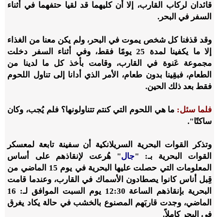
قائدان لركاب القارب، إلا أن كليهما قد لقيا حتفهما في أثناء
السفر في البحر.
وقد قذفنا كل شخص يموت في البحر، ولم يكن معنا من الغذاء
إلا ما يكفينا لمدة 25 يومًا فقط، وفي أثناء السفر دخلت
مجموعة عَنوة في القارب، وقامت بأخذ كل ما لدينا من
الطعام، فبقِينا بدون طعام، الأمر الذي أدانا إلى تناول اللحوم
فقط بعد ذلك الحين.
فلما سئل:
ما هي اللحوم التي كنتم تتناولونها؟ فلم يُجب، وكان
ساكتًا".
وتذكر القوات البحرية السريلانكية أن سفينة تابعة لمعسكر
القوات البحرية بـ: "
جال
" هُرعت لإنقاذهم على أساس
المعلومات التي حصلت عليها البحرية في يوم 15 الماضي من
قِبل أناس كانوا يصطادون الأسماك في القارب، وعندما قامت
البحرية بإنقاذهم الساعة 12:30 يوم السبت الموافق لـ: 16
الماضي، وجدت قاربَهم المصنوع بالخشب في حالة يكاد يغرق
في البحر كاملاً.