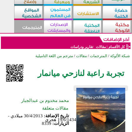
كل الأقسام
|
مقالات
تقارير ودراسات
شبكة الألوكة
/
المترجمات
/
مقالات
/
مترجم من اللغة التاميلية
تجربة راعبة لنازحي ميانمار
محمد مخدوم بن عبدالجبار
مقالات متعلقة
تاريخ الإضافة:
30/4/2013 ميلادي -
19/6/1434 هجري
الزيارات:
8339