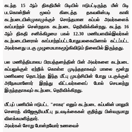
கடந்த 15 ஆம் திகதி
மீன் பிடியில் ஈடுபட்டிருந்த மீன் பிடி
படகொன்றின் மூலம் கிடைத்த தகவலின்படி காலி
கடற்படையின்
முகாமுக்குச் சொந்தமான கப்பல் அவர்களைக்
காப்பாற்றச் சென்றதாக கடற்படை தெரிவிக்கின்றது. கடந்த 16
ஆம் திகதி சனிக்கிழமை பகல் 12.30 மணியளவில்
இவர்கள்
கடற்படையினரால் காப்பாற்றப்பட்டபோது
பலகையினால் கட்டப்பட்ட
அவர்களது படகு முழுமையாக
மூழ்கிவிடும் நிலையில் இருந்தது.
பல மணித்தியாலய பிரயத்தனத்தின் பின் அவர்களை கடற்படை
கப்பலுக்குள் ஏற்றிக் கொள்ள முடிந்ததாகவும் மாலை மூன்று
மணிவரை தொடர்ந்த இந்த மீட்பு முயற்சியின் போது படகுக்குள்
அநேகமானோர் இறந்து விட்டவர்களைப் போல் செயலற்று
இருந்ததாகவும் கடற்படை தெரிவிக்கிறது.
மீட்புப் பணியில் ஈடுபட்ட "சாகர
'
எனும் கடற்படை கப்பலின் மாலுமி
செனரத் விஜேசூரிய
மீட்பு நடவடிக்கைகள் குறித்து பின்வருமாறு
விளக்கமளித்தார்.
அவர்கள் சோறு போன்றவோர் உணவைச்