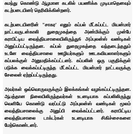
சுமந்து கொண்டு ஆழமான கடலில் பயணிக்க முடியாதெனவும்
கடற்படையினர் தெரிவிக்கின்றனர்.
கடற்படையினரின் "சாகர
'
எனும் கப்பல் மீட்கப்பட்ட மியன்மார்
நாட்டவருடன்
காலி துறைமுகத்தை அண்மிக்கும் முன்பே
கராபிட்டிய வைத்தியசாலையிலிருந்து
6 அம்புலன்ஸ் வண்டிகள்
அனுப்பப்பட்டிருந்தன. கப்பல் துறைமுகத்தை வந்தடைந்ததும்
உடனே வைத்தியசாலை ஊழியர்களும் ஊடகவியலாளர்களும்
கப்பலக்குள் அனுமதிக்கப்பட்டனர். கப்பலின் ஒரு பகுதிக்குள்
படுக்க வைக்கப்பட்டிருந்த மீட்கப்பட்ட மியன்மார் நாட்டவருக்கு
சேலைன் ஏற்றப்பட்டிருந்தது.
அவர்கள் ஒவ்வொருவருக்கும் இலக்கங்கள் வழங்கப்பட்டிருந்தன.
ஆபத்தான நிலையிலிருந்தவர்கள் உடனடியாக கப்பலிலிருந்து
வெளியே கொண்டு வரப்பட்டு அம்புலன்ஸ் வண்டிகள் மூலம்
வைத்தியசாலைக்கு அனுப்பி வைக்கப்பட்டனர். கராபிட்டிய
வைத்தியசாலை டாக்டர்கள் உடனடியாக சிகிச்சைகளை
மேற்கொண்டனர்.