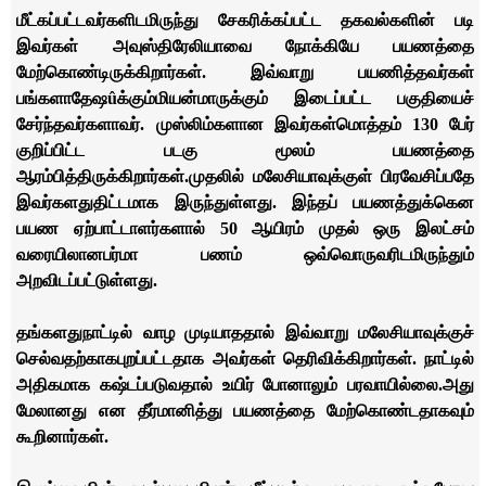
மீட்கப்பட்டவர்களிடமிருந்து சேகரிக்கப்பட்ட தகவல்களின் படி
இவர்கள் அவுஸ்திரேலியாவை நோக்கியே பயணத்தை
மேற்கொண்டிருக்கிறார்கள். இவ்வாறு பயணித்தவர்கள்
பங்களாதேஷ
û
க்கும்
மியன்மாருக்கும் இடைப்பட்ட பகுதியைச்
சேர்ந்தவர்களாவர். முஸ்லிம்களான இவர்கள்
மொத்தம் 130 பேர்
குறிப்பிட்ட படகு மூலம் பயணத்தை
ஆரம்பித்திருக்கிறார்கள்.
முதலில் மலேசியாவுக்குள் பிரவேசிப்பதே
இவர்களது
திட்டமாக இருந்துள்ளது. இந்தப் பயணத்துக்கென
பயண ஏற்பாட்டாளர்களால் 50 ஆயிரம் முதல் ஒரு இலட்சம்
வரையிலான
பர்மா பணம் ஒவ்வொருவரிடமிருந்தும்
அறவிடப்பட்டுள்ளது.
தங்களது
நாட்டில் வாழ முடியாததால் இவ்வாறு மலேசியாவுக்குச்
செல்வதற்காக
புறப்பட்டதாக அவர்கள் தெரிவிக்கிறார்கள். நாட்டில்
அதிகமாக கஷ்டப்படுவதால் உயிர் போனாலும் பரவாயில்லை.
அது
மேலானது என தீர்மானித்து பயணத்தை மேற்கொண்டதாகவும்
கூறினார்கள்.