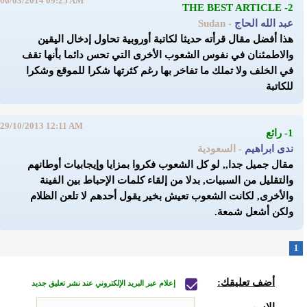
06/03/2014 09:25 AM
2- THE BEST ARTICLE
عبد الله الحاج
- Sudan
هذا أفضل مقال قرأته حديثا لكاتبة أوروبية تحاول إدخال اليقين
والاطمئنان في نفوس الشعوب الأخرى التي تحس دائما بأنها تقف
في الخلف ولا تملك ما تفاخر بها رغم كثرتها شكرا للموقع وشكرا
للكاتبة
29/10/2013 12:11 AM
1- رائع
ندى ابراهيم
- السعودية
مقال جميل جدا,, لو كل الشعوب فكروا بمزايا وإيجابيات أوطانهم
والتقليل من السبيات, بدلا من إلقاء كلمات الإحباط بين الفينة
والأخرى, لكانت الشعوب تعيش بخير يقول أحدهم لا تلعن الظلام
ولكن أشعل شمعة.
1
أضف تعليقك:
إعلام عبر البريد الإلكتروني عند نشر تعليق جديد
الاسم