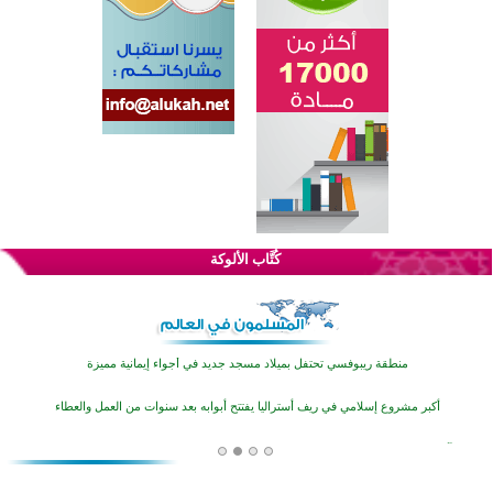
تيسليتش تختتم برنامجا تعليميا لتعزيز القيم وبناء الشخصية للشباب المسلمين
انطلاق فعاليات "أيام مساجد إستولتس 2026" ببرنامج ديني وثقافي يمتد حتى أغسطس
كُتَّاب الألوكة
أكثر من 400 طالب يشاركون في مسابقة المعلومات الإسلامية بأستراليا
افتتاح تاريخي لأول مسجد في بلييفليا بالجبل الأسود منذ أكثر من قرن
منطقة ريبوفسي تحتفل بميلاد مسجد جديد في أجواء إيمانية مميزة
أكبر مشروع إسلامي في ريف أستراليا يفتتح أبوابه بعد سنوات من العمل والعطاء
القرآن والتربية في صدارة البرامج الصيفية للمسلمين في بينزا وساراتوف وموردوفيا هذا العام
اختتام الدورة التاسعة لمسابقة حفظ وتلاوة القرآن الكريم في أزناكاييف