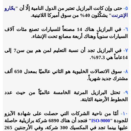
٥-
حتى وإن كانت البرازيل تعتبر من الدول النامية إلّا أن "
بحّارو
الإنترنت
" يشكِّلون 40% من سوق أميركا اللاتينية.
٦-
في البرازيل هناك 14 مصنعاً للسيارات تصنع مئات آلاف
السيارات سنوياً وهناك أربعة مصانع تحت الإنشاء.
٧-
في البرازيل تجد أن نسبة التعليم لمن هم بين سن7 إلى
14عاماً هي 97.3%.
٨-
سوق الاتصالات الخليوية هو الثاني عالميّا بمعدل 650 ألف
مشترك جديد شهرياً.
٩-
تحتل البرازيل المرتبة الخامسة عالميّاً من حيث عدد
الخطوط الأرضية الثابتة.
١٠-
أمّا من ناحية الشركات التي حصلت على شهادة الآيزو
للجودة "
" فتجد أن هناك 6890 شركة برازيلية حاصلة
ISO-9000
عليها بينما تجد في المكسيك 300 شركة، وفي الأرجنتين 265