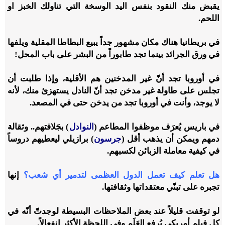
يقبض منك النقود بنفس اليد الوسخة التي تناولك الخبز او
اللحم.
في بريطانيا هناك مكان مشهور جداً يبيع البطاطا المقلية ويلفها
في ورق الجرائد بينما تجد طابوراً من البشر على باب المحل!
في أوروبا تجد أنّ غير المدخنين هم الأقلية، وإذا طلبت أن
تجلس على طاولة غير مدخن تجد أنّ النادل يستهزئ منك، لأنه
لا يوجد، وأنت في أوروبا تجد من يدخن حتى في المصعد.
في باريس يُعرَف موظفوا المطاعم (
النوادل
) بجَلافتهم.. وثقالة
دمهم ويمكن أن يذهب أقل (
جرسون
) برازيلي ليعطيهم دروساً
في كيفية معاملة الزبائن لكسبهم.
هل تعلم كيف تعمل الدول العظمى لتدمير أي شعب؟
إنها
تجبره على تبنّي معتقداتها وثقافتها.
لو توقفت قليلاً عند بعض الملاحظات البسيطة لوجدتّ أنّه في
كل فيلم أمريكي يُرفع العَلَم وفي اللحظة الأكثر انفعالاً.