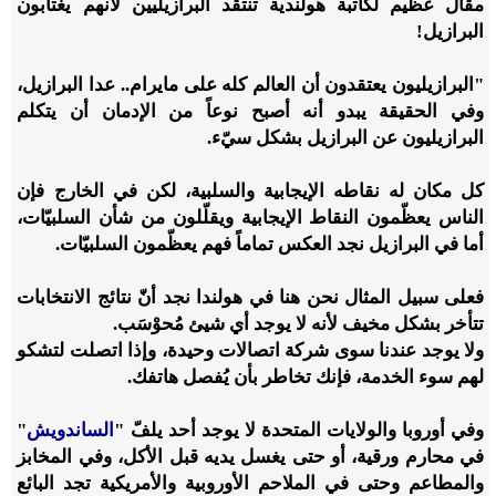
مقال عظيم لكاتبة هولندية تنتقد البرازيليين لأنهم يغتابون
البرازيل!
"البرازيليون يعتقدون أن العالم كله على مايرام.. عدا البرازيل،
وفي الحقيقة يبدو أنه أصبح نوعاً من الإدمان أن يتكلم
البرازيليون عن البرازيل بشكل سيّء.
كل مكان له نقاطه الإيجابية والسلبية، لكن في الخارج فإن
الناس يعظّمون النقاط الإيجابية ويقلّلون من شأن السلبيّات،
أما في البرازيل نجد العكس تماماً فهم يعظّمون السلبيّات.
فعلى سبيل المثال نحن هنا في هولندا نجد أنّ نتائج الانتخابات
تتأخر بشكل مخيف لأنه لا يوجد أي شيئ مُحوْسَب.
ولا يوجد عندنا سوى شركة اتصالات وحيدة، وإذا اتصلت لتشكو
لهم سوء الخدمة، فإنك تخاطر بأن يُفصل هاتفك.
وفي أوروبا والولايات المتحدة لا يوجد أحد يلفّ "
الساندويش
"
في محارم ورقية، أو حتى يغسل يديه قبل الأكل، وفي المخابز
والمطاعم وحتى في الملاحم الأوروبية والأمريكية تجد البائع