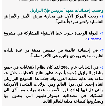
وحسب إحصائيات معهد أنتروبس فإنّ البرازيل:
١-
ربحت المركز الأول في محاربة مرض الأيدز والأمراض
التناسلية وتُعتبر نموذجاً عالمياً.
٢-
الدولة الوحيدة جنوب خط الاستواء المشاركة في مشروع
".
"
Genoma
٣-
في إحصائية عالمية بين خمسين مدينة من عدة بلدان،
اعتُبرت مدينة ريو دي جانيرو هي الأكثر تضامناً.
٤-
في انتخابات عام 2000 لقد كان نظام الانتخابات في جميع
مناطق البرازيل مُحوسَباً حيث تظهر نتائج الانتخابات خلال 24
ساعة بعد بداية عملية الفرز، وقد جذب هذا النموذج البرازيلي
انتباه إحدى أقوى دول العالم وهي الولايات المتحدة الأمريكية
والتي تمّ فيها إعادة فرز الأصوات عدة مرات مما أدّى الى
التشكيك في مصداقية ديموقراطيتهم التي يتغنون بها
ويصدِّرونها كبضاعة معلبة للعالم الثالث.