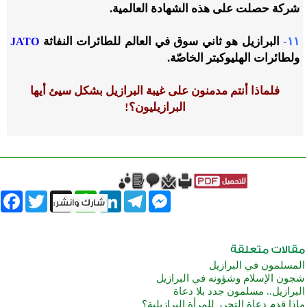
شركة حصلت على هذه الشهادة العالمية.
١١-
البرازيل هو ثاني سوق في العالم للطائرات النفاثة
JATO
ولطائرات الهليوكبتر الخاصّة.
فلماذا أنتم مدمنون على غيبة البرازيل بشكل سيئ أيها
البرازيليون؟!
book
Twitter
WhatsApp
X
LinkedIn
Telegram
Messenger
المسلمون في البرازيل
شجون الإسلام وشؤونه في البرازيل
البرازيل.. مسلمون جدد بلا دعاة
ماذا قدم دعاة التحرر للمرأة البرازيلية؟