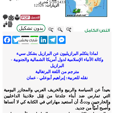
5/10/1433 هجري
الزيارات:
12526
بدون تشكيل
ebook
Twitter
WhatsApp
X
LinkedIn
Telegram
Messenger
لماذا يتكلم البرازيليون عن البرازيل بشكل سيء
وكالة الأنباء الإسلامية لدول أمريكا الشمالية والجنوبية -
البرازيل
مترجم من اللغة البرتغالية
نقله للعربية: إبراهيم أبوعلي - عمان
بعيداً عن السياسة والربيع والخريف العربي والمجازر اليومية
التي تمارس ضد أبناء جلدتنا من قِبَل جلادينا الداخليين
والخارجيين وددتُّ أن أستعيد مهاراتي في الكتابة كي لا أنساها
وأُصبح أميّاً من جديد.