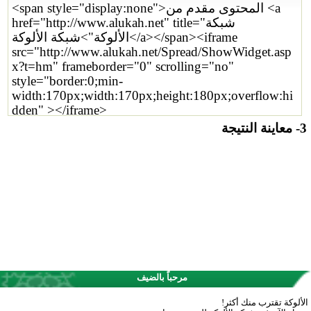
3- معاينة النتيجة
مرحباً بالضيف
الألوكة تقترب منك أكثر!