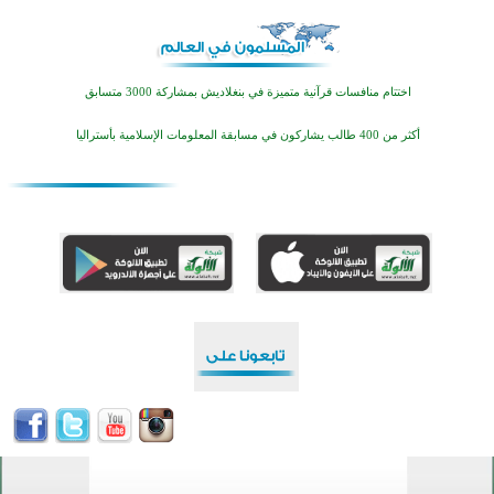
اختتام منافسات قرآنية متميزة في بنغلاديش بمشاركة 3000 متسابق
أكثر من 400 طالب يشاركون في مسابقة المعلومات الإسلامية بأستراليا
افتتاح تاريخي لأول مسجد في بلييفليا بالجبل الأسود منذ أكثر من قرن
منطقة ريبوفسي تحتفل بميلاد مسجد جديد في أجواء إيمانية مميزة
أكبر مشروع إسلامي في ريف أستراليا يفتتح أبوابه بعد سنوات من العمل والعطاء
القرآن والتربية في صدارة البرامج الصيفية للمسلمين في بينزا وساراتوف وموردوفيا هذا العام
اختتام الدورة التاسعة لمسابقة حفظ وتلاوة القرآن الكريم في أزناكاييف
تيسليتش تختتم برنامجا تعليميا لتعزيز القيم وبناء الشخصية للشباب المسلمين