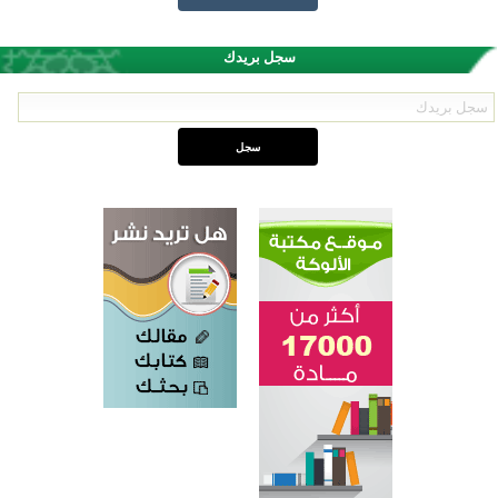
سجل بريدك
القرآن والتربية في صدارة البرامج الصيفية للمسلمين في بينزا وساراتوف وموردوفيا هذا العام