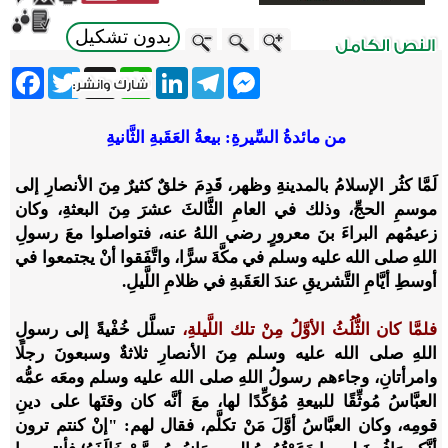
بدون تشكيل
ebook
Twitter
WhatsApp
X
LinkedIn
Telegram
Messenger
من مائدةُ السِّيرةِ: بيعةُ العَقَبةِ الثَّانيةِ
لَمَّا كثُر الإسلامُ بالمدينةِ وظهر، قَدِمَ خلقٌ كثيرٌ مِنَ الأنصارِ إلى
موسمِ الحجِّ، وذلك في العامِ الثَّالثَ عشرَ مِنَ البعثةِ، وكان
زعيمُهم البراءَ بنَ معرورٍ رضي اللهُ عنه، فتواصلوا معَ رسولِ
اللهِ صلى الله عليه وسلم في مكَّةَ سرًّا، واتَّفَقوا أنْ يجتمعوا في
أوسطِ أيَّامِ التَّشريقِ عندَ العَقَبةِ في ظلامِ اللَّيلِ.
فلمَّا كان الثُّلُثُ الأوَّلُ مِنْ تلك اللَّيلةِ،
تسلَّل خُفْيةً إلى رسولِ
اللهِ صلى الله عليه وسلم مِنَ الأنصارِ ثلاثةٌ وسبعونَ رجلًا
وامرأتانِ، وجاءهم رسولُ اللهِ صلى الله عليه وسلم ومعَه عمُّه
العبَّاسُ مُوثِّقًا للبيعةِ مُؤكِّدًا لها، معَ أنَّه كان وقتَها على دينِ
قومِه، وكان العبَّاسُ أوَّلَ مَنْ تكلَّم، فقال لهم: "إنْ كنتم ترون