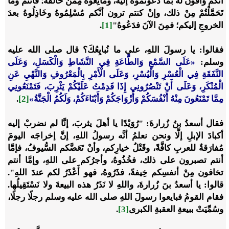
أنَّكم وَافُونَ له بما دَعَوْتُمُوهُ إليه، ومَانِعُوهُ مِمَّنْ خَالَفَهُ؛ فأنتم وما
تَحَمَّلْتُمْ مِنْ ذلك، وإنْ كنتم ترون أنَّكم مُسْلِمُوهُ وخَاذِلُوهُ بعدَ
الخروجِ إليكم؛ فمِنَ الآنَ فدَعُوهُ"
[1]
.
فقالوا: يا رسولَ اللهِ، على ما نُبايِعُكَ؟ قال صلى الله عليه
وسلم:
«عَلَى السَّمْعِ وَالطَّاعَةِ فِي النَّشَاطِ وَالْكَسَلِ، وَعَلَى
النَّفَقَةِ فِي الْعُسْرِ وَالْيُسْرِ، وَعَلَى الْأَمْرِ بِالْمَعْرُوفِ وَالنَّهْيِ عَنِ
الْمُنْكَرِ، وَعَلَى أَنْ تَنْصُرُونِي إِذَا قَدِمْتُ عَلَيْكُمْ يَثْرِبَ، فَتَمْنَعُونِي
مِمَّا تَمْنَعُونَ مِنْهُ أَنْفُسَكُمْ وَأَزْوَاجَكُمْ وَأَبْنَاءَكُمْ، وَلَكُمُ الْجَنَّةُ»
[2]
.
فقال أسعدُ بنُ زُرارةَ: "رُوَيْدًا يا أهلَ يثربَ، إنَّا لم نضربْ إليه
أكبادَ الإبلِ إلَّا ونحن نعلمُ أنَّه رسولُ اللهِ، إنَّ إخراجَه اليومَ
مُفارَقةٌ للعربِ كافَّةً، وقَتْلُ خيارِكم، وأنْ تَعَضَّكم السُّيوفُ، فإمَّا
أنتم تصبرون على ذلك، فخُذُوهُ، وأجرُكم على اللهِ، وإمَّا أنتم
تخافون مِنْ أنفسِكم خِيفةً، فذَرُوهُ، فهو أَعْذَرُ لكم عندَ اللهِ".
قالوا: يا أسعدُ بنَ زُرارةَ، واللهِ لا نَذَرُ هذه البيعةَ ولا نَسْتَقِيلُها.
فقام القومُ فبايعوا رسولَ اللهِ صلى الله عليه وسلم رجلًا رجلًا،
وسُمِّيَتْ ببيعةِ العقبةِ الكبرى
[3]
.