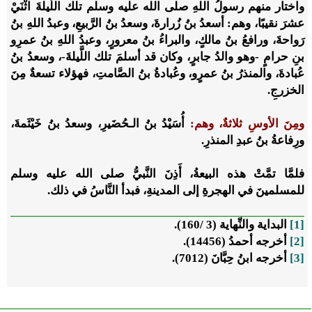
واختار منهم رسولُ اللهِ صلى الله عليه وسلم تلك اللَّيلةَ اثْنَيْ
عشرَ نقيبًا، وهم: أسعدُ بنُ زُرارةَ، وسعدُ بنُ الرَّبيعِ، وعبدُ اللهِ بنُ
رَواحةَ، ورافعُ بنُ مالكٍ، والبراءُ بنُ معرورٍ، وعبدُ اللهِ بنُ عمرِو
بنِ حرامٍ -وهو والدُ جابرٍ، وكان قد أسلمَ تلك اللَّيلةَ-، وسعدُ بنُ
عُبادةَ، والمنذرُ بنُ عمرٍو، وعُبادةُ بنُ الصَّامتِ، فهؤلاء تسعةٌ مِنَ
الخزرجِ.
ومِنَ الأوسِ ثلاثةٌ، وهم:
أُسَيْدُ بنُ الـحُضَيرِ، وسعدُ بنُ خَيْثَمةَ،
ورِفاعةُ بنُ عبدِ المنذرِ.
فلمَّا تمَّتْ هذه البيعةُ، أَذِنَ النَّبيُّ صلى الله عليه وسلم
للمسلمينَ في الهجرةِ إلى المدينةِ، فبدأ النَّاسُ في ذلك.
[1]
البداية والنِّهاية (3 /160).
[2]
أخرجه أحمدُ (14456).
[3]
أخرجه ابنُ حِبَّانَ (7012).