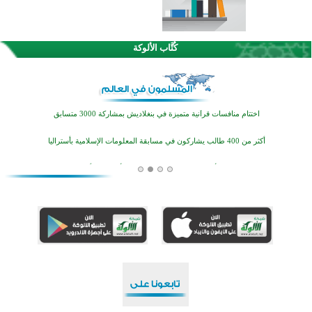
اختتام الدورة التاسعة لمسابقة حفظ وتلاوة القرآن الكريم في أزناكاييف
كُتَّاب الألوكة
تيسليتش تختتم برنامجا تعليميا لتعزيز القيم وبناء الشخصية للشباب المسلمين
اختتام منافسات قرآنية متميزة في بنغلاديش بمشاركة 3000 متسابق
أكثر من 400 طالب يشاركون في مسابقة المعلومات الإسلامية بأستراليا
افتتاح تاريخي لأول مسجد في بلييفليا بالجبل الأسود منذ أكثر من قرن
منطقة ريبوفسي تحتفل بميلاد مسجد جديد في أجواء إيمانية مميزة
أكبر مشروع إسلامي في ريف أستراليا يفتتح أبوابه بعد سنوات من العمل والعطاء
القرآن والتربية في صدارة البرامج الصيفية للمسلمين في بينزا وساراتوف وموردوفيا هذا العام
اختتام الدورة التاسعة لمسابقة حفظ وتلاوة القرآن الكريم في أزناكاييف
تيسليتش تختتم برنامجا تعليميا لتعزيز القيم وبناء الشخصية للشباب المسلمين
اختتام منافسات قرآنية متميزة في بنغلاديش بمشاركة 3000 متسابق