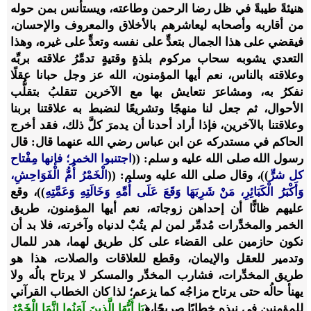
هنيئةً طيبةً في ظل رضا الرحمن وطاعته، ويستأنس بمن حوله
من أقاربه وأصحابه ليعاشرهم بالأخلاق والمعروف والإحسان،
فيقضي على هذا الجمال بتعدٍّ على نفسه وتعدٍّ على غيره، وهذا
التعدي يشوبه سحاب مركوم بلذةٍ وقتيةٍ تدمِّرُ علاقته بربِّه
وعلاقته بالناس، نعم أيها المؤمنون، الله عز وجل حبانا عقلًا
نفكرُ به، ومشاعرَ نتعايش بها مع الآخرين تتقلبُ بتقلُّب
الأحوال، ثم جعل لنا منهجًا وتشريعًا لنضبط به علاقتنا بربنا
وعلاقتنا بالآخرين، فإذا أراد أحدنا أن يدمرَ كلَّ ذلك، فقد أخرج
الحاكم في مستدركه عن ابن عباس رضي الله عنهما قال: قال
رسول الله صلى الله عليه و سلم: ((
اجتنبوا الخمر؛ فإنها مِفْتاح
كل شرٍّ
))، وقال صلى الله عليه وسلم: ((
الْخَمْرُ أُمُّ الْفَوَاحِشِ،
وَأَكْبَرُ الْكَبَائِرِ، مَنْ شَرِبَهَا وَقَعَ عَلَى أُمِّهِ وَخَالَتِهِ وَعَمَّتِهِ
))، وقع
عليهم ظانًّا أن إحداهن زوجاته، نعم أيها المؤمنون، طريق
الخمر والمخدِّرات مُدمِّر لمن لم يتُبْ لدنياه وآخرته، فلا بد أن
نكون حازمين على القضاء على كل طريق لهما، هدر للمال
وتدمير للعقل والإيمان، وقطع للعلاقات والصلات، هذا هو
طريق المخدِّرات، فشارب المخدِّر والمسكر لا يرتاح بالُه ولا
يهنأ حالُه حتى يرتاح مزاجُه كما يزعم؛ لذا كان الخطاب القرآني
للمؤمنين في نبذه خطابًا صريحًا،
﴿
يَا أَيُّهَا الَّذِينَ آمَنُوا إِنَّمَا الْخَمْرُ