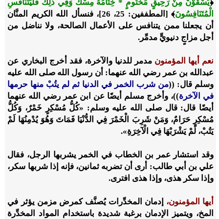
﴿
يُسْقَوْنَ مِنْ رَحِيقٍ مَخْتُومٍ * خِتَامُهُ مِسْكٌ وَفِي ذَلِكَ فَلْيَتَنَافَسِ
الْمُتَنَافِسُونَ
﴾
[المطففين: 25، 26]، فنسأل الله الكريم المنَّان
أن يجعلنا ممن يتنافس على الأعمال الصالحة، ولا نناضل من
أجل مزاجٍ دنيويٍّ مدمِّر.
نعم أيها المؤمنون
مدمر للدنيا والآخرة، فقد أخرج البخاري عن
عبدالله بن عمر رضي الله عنهما: أن رسول الله صلى الله عليه
وسلم قال: ((
من شرب الخمر في الدنيا ثم لم يتُبْ منها حرمها
في الآخرة
))، وأخرج مسلم أيضًا عن ابن عمر رضي الله عنهما
أيضًا قال: قال صلى الله عليه وسلم: «كُلُّ مُسْكِرٍ خَمْرٌ، وَكُلُّ
مُسْكِرٍ حَرَامٌ، وَمَنْ شَرِبَ الْخَمْرَ فِي الدُّنْيَا فَمَاتَ وَهُوَ يُدْمِنُهَا لَمْ
يَتُبْ، لَمْ يَشْرَبْهَا فِي الْآخِرَةِ».
وقد استشار عمر بن الخطاب في الخمر يشربها الرجل، فقال
علي بن أبي طالب: أرى أن تضربه ثمانين، فإنه إذا شربها سكر،
وإذا سكر هذى، وإذا هذى افترى.
أيها المؤمنون،
إدمان المخدِّرات يُصنَّف كمرض مزمن يؤثر في
المخ، ويتميز الإدمان برغبة شديدة باستخدام المواد المخدِّرة