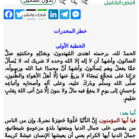
ebook
Twitter
WhatsApp
X
LinkedIn
Telegram
Messenger
خطر المخدرات
الخطبة الأولى
الحمدُ لله، برحمته اهتدى المُهتدونَ، وبعَدْلِهِ وحكمَتِهِ ضلَّ
الضالونَ، وأشهدُ أن لا إله إلا الله وحده لا شريك له، لا يُسألُ
عمَّا يفعلُ وهم يُسألونَ، وأشهدُ أنَّ محمدًا عبدُ الله ورسولُه،
ترَكنا على مَحجَّةٍ بَيضَاءَ لا يزيغُ عنها إلَّا أهلُ الأهواءِ والظُّنونِ،
صلَّى الله وسلَّم وباركَ عليه، وعلى آله وأصحابِه وأتباعِه
بإحسانٍ إلى يومٍ لا ينفعُ فيه مالٌ ولا بنونَ إلَّا مَنْ أتى اللهَ بِقلبٍ
سَلِيمٍ.
أما بعد:
فيا أيها المؤمنون،
إِنَّ الدُّنْيَا حُلْوَةٌ خَضِرَةٌ نضرةٌ، وإن من الناس
من يقضي على جمال الدنيا ومتعتها بلذةٍ مزعومةٍ شيطانيةٍ،
جمالُ الدنيا أيها الكرام يعني أن يعيشها الإنسان عيشةً كريمةً