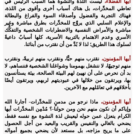
أيها الفضلاء،
ليست اللذة والنشوة هما السبب الرئيس في
تعاطي المخدِّرات، بل هناك أسباب أخرى وأقوى من اللذة،
فهناك التجربة والفضول وأصدقاء السوء والفراغ والبطالة
والإعلام السلبي الذي يروِّج للمخدِّرات بطرق مباشرة وغير
مباشرة والأمراض النفسية والاضطرابات الشخصية والتفكُّك
الأسري وعدم الاهتمام بالتربية الأسرية، كلها أسبابٌ داعيةٌ
لسلوك هذا الطريق؛ لذا لا بُدَّ من أن نقترب من أبنائنا.
أيها المؤمنون،
نقترب منهم حبًّا، ونقترب منهم تربيةً، ونقترب
منهم توجيهًا، لا ننشغل بهمومنا وشواغلنا الشخصية فننساهم، لا
بد أن نحرص على أن نهيئ لهم البيئة الصالحة، بيئة يستأنسون
بها، ويرتقون من خلالها في عبوديتهم لربهم، ويرتقون أيضًا
بأخلاقهم في تعامُلهم مع الآخرين.
أيها المؤمنون،
ماذا نرجو من مدمنٍ للمخدِّرات- أجارنا الله
وإياكم أن نكون منهم نحن ومن حولنا-؟ مُدْمِن المخدِّرات أيها
الكرام ينعزل عمن حوله ليعيش لذة النشوة مع نفسه فقط،
يضحي بالغالي والنفيس والقريب والبعيد من أجل الحصول
على ما يريح مزاجه، بل مستعد لأن يضحي بجميع أمواله