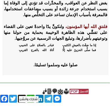
بغض النظر عن العواقب، والمخدِّرات قد تؤدي إلى الوفاة إما
بسبب استخدام جرعة زائدة أو بسبب مضاعفات استخدامها،
فالمعرفة بأسباب الإدمان تساعد على التخلُّص منها.
فلنتقِ الله أيها المؤمنون،
ولنكونَّ يدًا واحدةً تعين على القضاء
على تفشِّي هذه الظاهرة الوخيمة بحماية من حولنا منها
وتوعيتهم بأضرارها، وتبليغ الجهات الرسمية عن مروِّجيها.
إذا ما ضِقْتَ بالعيشِ الكئيبِ
فبادر بالصلاةِ على الحبيبِ
فما صلَّى الحزينُ عليه إلَّا
أتاهُ الله بالفرج القريبِ
صلوا عليه وسلموا تسليمًا.
book
Twitter
WhatsApp
X
LinkedIn
Telegram
Messenger