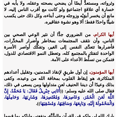
وثرواته، ومستعدٌّ أيضًا أن يضحي بصحته وعقله، ولا يأبه في
خسارة أي علاقةٍ اجتماعيةٍ ولو كانت مع أقرب الناس إليه، لا
مانع أن يخسر أبوَيْه وزوجتَه وحتى أبناءه، وكل ذلك حتى يكسب
شيئًا واحدًا فقط؛ ألا وهو نشوة عقاقيره.
أيها الكرام،
من الضروري جدًّا أن نثير الوعي الصحي بين
الناس، وأن نثقف المجتمعات بمخاطر وأضرار المخدِّرات،
فأضرارها تتعدَّى النفس إلى الغير، وتفكُّك أواصر الأسرة
الواحدة لتفتك بالمجتمع كله، وتعطل النمو الاقتصادي للدول،
فتمكن من تسلُّط الأعداء على الأمة.
أيها المؤمنون،
إن أول طريقٍ لإنقاذ المدمنين، وتقليل أعدادهم
المتكاثرة، هو إيقاظ القلوب بمخافة الله من وعيده، وكفى
بذلك وعيدًا أن ديننا الحنيف لعن متداولها ومن يسعى في ذلك،
فقال صلى الله عليه وسلم: ((
أَتَانِي جِبْرِيلُ فَقَالَ: يَا مُحَمَّدُ، إِنَّ
اللَّهَ لَعَنَ الْخَمْرَ، وَعَاصِرَهَا، وَمُعْتَصِرَهَا، وَشَارِبَهَا، وَحَامِلَهَا،
وَالْمَحْمُولَةَ إِلَيْهِ، وَبَايِعَهَا، وَسَاقِيَهَا، وَمُسْقِيَهَا
)).
بارك الله لي ولكم في القرآن والسُّنَّة، ونفعني وإياكم بما فيهما