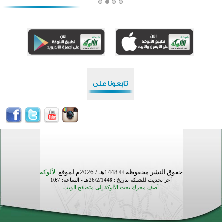
منطقة ريبوفسي تحتفل بميلاد مسجد جديد في أجواء إيمانية مميزة
أكبر مشروع إسلامي في ريف أستراليا يفتتح أبوابه بعد سنوات من العمل والعطاء
القرآن والتربية في صدارة البرامج الصيفية للمسلمين في بينزا وساراتوف وموردوفيا هذا العام
اختتام الدورة التاسعة لمسابقة حفظ وتلاوة القرآن الكريم في أزناكاييف
أكثر من 100 شخص يتعرفون على الإسلام خلال يوم المسجد المفتوح في ميلفيل
اختتام منافسات قرآنية متميزة في بنغلاديش بمشاركة 3000 متسابق
حقوق النشر محفوظة © 1448هـ / 2026م لموقع
الألوكة
آخر تحديث للشبكة بتاريخ : 26/2/1448هـ - الساعة: 10:7
أضف محرك بحث الألوكة إلى متصفح الويب