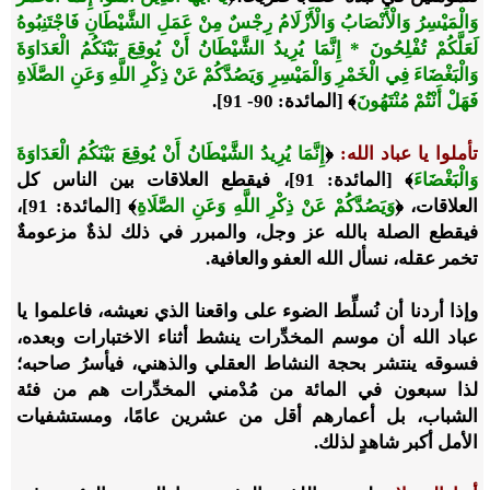
وَالْمَيْسِرُ وَالْأَنْصَابُ وَالْأَزْلَامُ رِجْسٌ مِنْ عَمَلِ الشَّيْطَانِ فَاجْتَنِبُوهُ
لَعَلَّكُمْ تُفْلِحُونَ * إِنَّمَا يُرِيدُ الشَّيْطَانُ أَنْ يُوقِعَ بَيْنَكُمُ الْعَدَاوَةَ
وَالْبَغْضَاءَ فِي الْخَمْرِ وَالْمَيْسِرِ وَيَصُدَّكُمْ عَنْ ذِكْرِ اللَّهِ وَعَنِ الصَّلَاةِ
فَهَلْ أَنْتُمْ مُنْتَهُونَ
﴾
[المائدة: 90- 91].
تأملوا يا عباد الله:
﴿
إِنَّمَا يُرِيدُ الشَّيْطَانُ أَنْ يُوقِعَ بَيْنَكُمُ الْعَدَاوَةَ
وَالْبَغْضَاءَ
﴾
[المائدة: 91]، فيقطع العلاقات بين الناس كل
العلاقات،
﴿
وَيَصُدَّكُمْ عَنْ ذِكْرِ اللَّهِ وَعَنِ الصَّلَاةِ
﴾
[المائدة: 91]،
فيقطع الصلة بالله عز وجل، والمبرر في ذلك لذةٌ مزعومةٌ
تخمر عقله، نسأل الله العفو والعافية.
وإذا أردنا أن نُسلِّط الضوء على واقعنا الذي نعيشه، فاعلموا يا
عباد الله أن موسم المخدِّرات ينشط أثناء الاختبارات وبعده،
فسوقه ينتشر بحجة النشاط العقلي والذهني، فيأسرُ صاحبه؛
لذا سبعون في المائة من مُدْمني المخدِّرات هم من فئة
الشباب، بل أعمارهم أقل من عشرين عامًا، ومستشفيات
الأمل أكبر شاهدٍ لذلك.