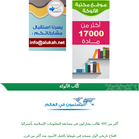
القرآن والتربية في صدارة البرامج الصيفية للمسلمين في بينزا وساراتوف وموردوفيا هذا العام
اختتام الدورة التاسعة لمسابقة حفظ وتلاوة القرآن الكريم في أزناكاييف
كُتَّاب الألوكة
أكثر من 100 شخص يتعرفون على الإسلام خلال يوم المسجد المفتوح في ميلفيل
اختتام منافسات قرآنية متميزة في بنغلاديش بمشاركة 3000 متسابق
أكثر من 400 طالب يشاركون في مسابقة المعلومات الإسلامية بأستراليا
افتتاح تاريخي لأول مسجد في بلييفليا بالجبل الأسود منذ أكثر من قرن