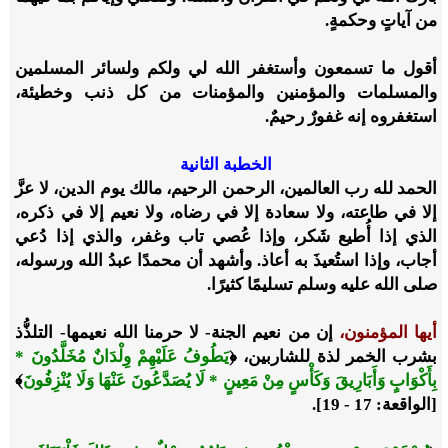
من آياتٍ وحكمةٍ.
أقول ما تسمعون وأستغفر الله لي ولكم ولسائر المسلمين
والمسلمات والمؤمنين والمؤمنات من كل ذنب وخطيئة،
استغفروه إنه غفورٌ رحيمٌ.
الخطبة الثانية
الحمد لله رب العالمين، الرحمن الرحيم، مالك يوم الدين، لا عزَّ
إلا في طاعته، ولا سعادة إلا في رضاه، ولا نعيم إلا في ذكره،
الذي إذا أُطيع شَكر، وإذا عُصي تاب وغفر، والذي إذا دُعي
أجاب، وإذا استُعيذَ به أعاذ. وأشهد أن محمدًا عبدُ الله ورسوله،
صلى الله عليه وسلم تسليمًا كثيرًا.
أيها المؤمنون،
إن من نعيم الجنة- لا حرمنا الله نعيمها- التلذُّذ
بشرب الخمر لذة للشاربين،
﴿
يَطُوفُ عَلَيْهِمْ وِلْدَانٌ مُخَلَّدُونَ *
بِأَكْوَابٍ وَأَبَارِيقَ وَكَأْسٍ مِنْ مَعِينٍ * لَا يُصَدَّعُونَ عَنْهَا وَلَا يُنْزِفُونَ
﴾
[الواقعة: 17 - 19].