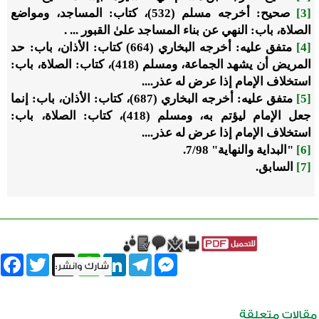
[3]
صحيح: أخرجه مسلم (532)، كتاب: المساجد، ومواضع
الصلاة، باب: النهي عن بناء المساجد علىٰ القبور ... .
[4]
متفق عليه: أخرجه البخاري (664) كتاب: الأذان، باب: حد
المريض أن يشهد الجماعة، ومسلم (418)، كتاب: الصلاة، باب:
استخلاف الإمام إذا عرض له عذر....
[5]
متفق عليه: أخرجه البخاري (687)، كتاب: الأذان، باب: إنما
جعل الإمام ليؤتم به، ومسلم (418)، كتاب: الصلاة، باب:
استخلاف الإمام إذا عرض له عذر....
[6]
"البداية والنهاية" 7/98.
[7]
السابق.
book
Twitter
WhatsApp
X
LinkedIn
Telegram
Messenger