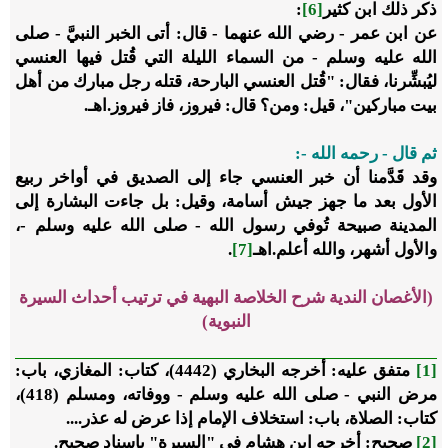
ذكر ذلك ابن كثير
[6]
:
عن ابن عمر - رضي الله عنهما - قال: أتى الخبر النبيَّ - صلى
الله عليه وسلم - من السماء الليلة التي قُتل فيها العنسي
ليُبشِّرنا، فقال: "قُتل العنسي البارحة، قتله رجل مبارك من أهل
بيت مباركين"، قيل: ومن؟ قال: فيروز، فاز فيروز.اهـ.
ثم قال - رحمه الله -:
وقد قَدَّمنا أن خبر العنسي جاء إلى الصديق في أواخر ربيع
الأول بعد ما جهز جيش أسامة، وقيل: بل جاءت البشارة إلى
المدينة صبيحة تُوفي رسول الله - صلى الله عليه وسلم -،
والأول أشهر، والله أعلم.اهـ
[7]
.
(الأغصان الندية شرح الخلاصة البهية في ترتيب أحداث السيرة
النبوية)
[1]
متفق عليه: أخرجه البخاري (4442)، كتاب: المغازي، باب:
مرض النبي - صلى الله عليه وسلم - ووفاته، ومسلم (418)،
كتاب: الصلاة، باب: استخلاف الإمام إذا عرض له عذر....
[2]
صحيح: أخرجه ابن هشام في "السيرة" بإسناد صحيح.