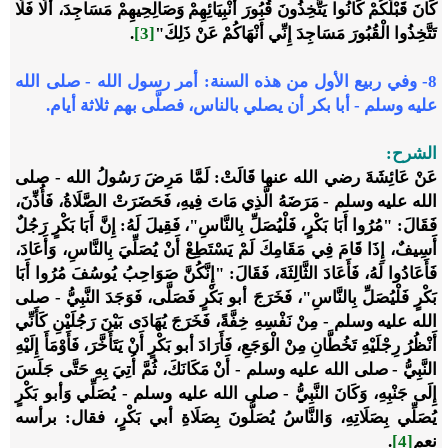
كَانَ قَبْلَكُمْ كَانُوا يَتَّخِذُونَ قُبُورَ أَنْبِيَائِهِمْ وَصَالِحِيهِمْ مَسَاجِدَ، أَلَا فَلَا
تَتَّخِذُوا الْقُبُورَ مَسَاجِدَ إِنِّي أَنْهَاكُمْ عَنْ ذَلِكَ"
[3]
.
8- وفي ربيع الأول من هذه السنة: أمر رسول الله - صلى الله
عليه وسلم - أبا بكر أن يصلي بالناس، فصلَّى بهم ثلاثة أيام.
الشرح:
عَنْ عَائِشَةَ رضي الله عنها قَالَتْ: لَمَّا مَرِضَ رَسُولُ الله - صلى
الله عليه وسلم - مَرَضَهُ الَّذِي مَاتَ فِيهِ، فَحَضَرَتْ الصَّلَاةُ، فَأُذِّنَ،
فَقَالَ: "مُرُوا أَبَا بَكْرٍ، فَلْيُصَلِّ بِالنَّاسِ"، فَقِيلَ لَهُ: إِنَّ أَبَا بَكْرٍ رَجُلٌ
أَسِيفٌ، إِذَا قَامَ فِي مَقَامِكَ لَمْ يَسْتَطِعْ أَنْ يُصَلِّيَ بِالنَّاسِ، وَأَعَادَ،
فَأَعَادُوا لَهُ، فَأَعَادَ الثَّالِثَةَ، فَقَالَ: "إِنَّكُنَّ صَوَاحِبُ يُوسُفَ مُرُوا أَبَا
بَكْرٍ فَلْيُصَلِّ بِالنَّاسِ"، فَخَرَجَ أبو بَكْرٍ فَصَلَّى، فَوَجَدَ النَّبِيُّ - صلى
الله عليه وسلم - مِنْ نَفْسِهِ خِفَّةً، فَخَرَجَ يُهَادَى بَيْنَ رَجُلَيْنِ كَأَنِّي
أَنْظُرُ رِجْلَيْهِ تَخُطَّانِ مِنْ الْوَجَعِ، فَأَرَادَ أبو بَكْرٍ أَنْ يَتَأَخَّرَ، فَأَوْمَأَ إِلَيْهِ
النَّبِيُّ - صلى الله عليه وسلم - أَنْ مَكَانَكَ، ثُمَّ أُتِيَ بِهِ حَتَّى جَلَسَ
إِلَى جَنْبِهِ، وَكَانَ النَّبِيُّ - صلى الله عليه وسلم - يُصَلِّي وَأبو بَكْرٍ
يُصَلِّي بِصَلَاتِهِ، وَالنَّاسُ يُصَلُّونَ بِصَلَاةِ أبي بَكْرٍ، فقال: برأسه
نعم
[4]
.