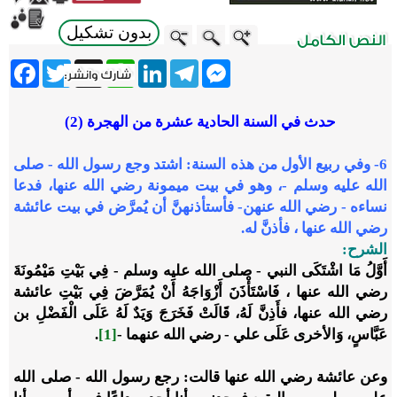
بدون تشكيل
ebook
Twitter
WhatsApp
X
LinkedIn
Telegram
Messenger
حدث في السنة الحادية عشرة من الهجرة (2)
6- وفي ربيع الأول من هذه السنة: اشتد وجع رسول الله - صلى
الله عليه وسلم -، وهو في بيت ميمونة رضي الله عنها، فدعا
نساءه - رضي الله عنهن- فأستأذنهنَّ أن يُمرَّض في بيت عائشة
رضي الله عنها ، فأذنَّ له.
الشرح:
أَوَّلُ مَا اشْتَكَى النبي - صلى الله عليه وسلم - فِي بَيْتِ مَيْمُونَةَ
رضي الله عنها ، فَاسْتَأْذَنَ أَزْوَاجَهُ أَنْ يُمَرَّضَ فِي بَيْتِ عائشة
رضي الله عنها، فأَذِنَّ لَهُ، قَالَتْ فَخَرَجَ وَيَدٌ لَهُ عَلَى الْفَضْلِ بن
عَبَّاسٍ، وَالأخرى عَلَى علي - رضي الله عنهما -
[1]
.
وعن عائشة رضي الله عنها قالت: رجع رسول الله - صلى الله