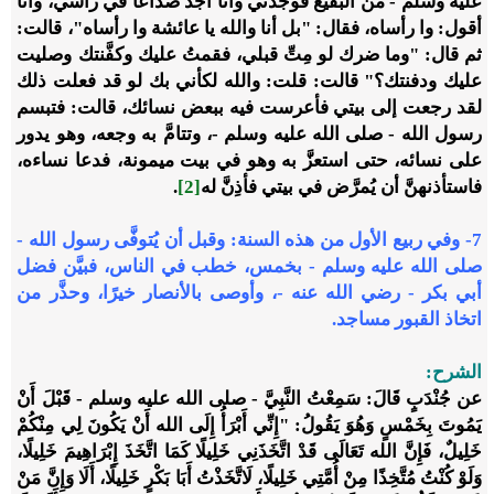
عليه وسلم - من البقيع فوجدني وأنا أجد صداعًا في رأسي، وأنا
أقول: وا رأساه، فقال: "بل أنا والله يا عائشة وا رأساه"، قالت:
ثم قال: "وما ضرك لو مِتِّ قبلي، فقمتُ عليك وكفَّنتك وصليت
عليك ودفنتك؟" قالت: قلت: والله لكأني بك لو قد فعلت ذلك
لقد رجعت إلى بيتي فأعرست فيه ببعض نسائك، قالت: فتبسم
رسول الله - صلى الله عليه وسلم -، وتتامَّ به وجعه، وهو يدور
على نسائه، حتى استعزَّ به وهو في بيت ميمونة، فدعا نساءه،
فاستأذنهنَّ أن يُمرَّض في بيتي فأذِنَّ له
[2]
.
7- وفي ربيع الأول من هذه السنة: وقبل أن يُتوفَّى رسول الله -
صلى الله عليه وسلم - بخمس، خطب في الناس، فبيَّن فضل
أبي بكر - رضي الله عنه -، وأوصى بالأنصار خيرًا، وحذَّر من
اتخاذ القبور مساجد.
الشرح:
عن جُنْدَبٍ قَالَ: سَمِعْتُ النَّبِيَّ - صلى الله عليه وسلم - قَبْلَ أَنْ
يَمُوتَ بِخَمْسٍ وَهُوَ يَقُولُ: "إِنِّي أَبْرَأُ إِلَى الله أَنْ يَكُونَ لِي مِنْكُمْ
خَلِيلٌ، فَإِنَّ الله تَعَالَى قَدْ اتَّخَذَنِي خَلِيلًا كَمَا اتَّخَذَ إِبْرَاهِيمَ خَلِيلًا،
وَلَوْ كُنْتُ مُتَّخِذًا مِنْ أُمَّتِي خَلِيلًا، لَاتَّخَذْتُ أَبَا بَكْرٍ خَلِيلًا، أَلَا وَإِنَّ مَنْ