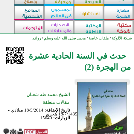
شبكة الألوكة
/
ملفات خاصة
/
محمد صلى الله عليه وسلم
/
روافد
حدث في السنة الحادية عشرة
من الهجرة (2)
الشيخ محمد طه شعبان
مقالات متعلقة
تاريخ الإضافة:
18/5/2014 ميلادي -
18/7/1435 هجري
الزيارات:
15640