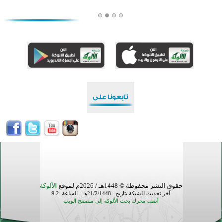
أكبر مشروع إسلامي في ريف أستراليا يفتتح أبوابه بعد سنوات من العمل والعطاء
القرآن والتربية في صدارة البرامج الصيفية للمسلمين في بينزا وساراتوف وموردوفيا هذا العام
اختتام الدورة التاسعة لمسابقة حفظ وتلاوة القرآن الكريم في أزناكاييف
تيسليتش تختتم برنامجا تعليميا لتعزيز القيم وبناء الشخصية للشباب المسلمين
اختتام منافسات قرآنية متميزة في بنغلاديش بمشاركة 3000 متسابق
أكثر من 400 طالب يشاركون في مسابقة المعلومات الإسلامية بأستراليا
حقوق النشر محفوظة © 1448هـ / 2026م لموقع
الألوكة
آخر تحديث للشبكة بتاريخ : 21/2/1448هـ - الساعة: 9:2
أضف محرك بحث الألوكة إلى متصفح الويب