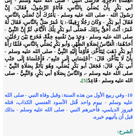
الْعِشَاءِ الْآخِرَةِ، فَأَرْسَلَ النَّبِيُّ - صلى الله عليه وسلم - إِلَى
أبي بَكْرٍ بِأَنْ يُصَلِّيَ بِالنَّاسِ، فَأَتَاهُ الرَّسُولُ، فَقَالَ: إِنَّ
رَسُولَ الله - صلى الله عليه وسلم - يَأْمُرُكَ أَنْ تُصَلِّيَ بِالنَّاسِ،
فَقَالَ أبو بَكْرٍ - وَكَانَ رَجُلًا رَقِيقًا-: يَا عُمَرُ صَلِّ بِالنَّاسِ، فَقَالَ لَهُ
عُمَرُ: أَنْتَ أَحَقُّ بِذَلِكَ، فَصَلَّى أبو بَكْرٍ تِلْكَ الْأَيَّامَ، ثُمَّ إِنَّ النَّبِيَّ -
صلى الله عليه وسلم - وَجَدَ مِنْ نَفْسِهِ خِفَّةً، فَخَرَجَ بَيْنَ رَجُلَيْنِ،
أَحَدُهُمَا: الْعَبَّاسُ لِصَلَاةِ الظُّهْرِ، وَأبو بَكْرٍ يُصَلِّي بِالنَّاسِ، فَلَمَّا رَآهُ
أبو بَكْرٍ ذَهَبَ لِيَتَأَخَّرَ، فَأَوْمَأَ إِلَيْهِ النَّبِيُّ - صلى الله عليه وسلم -
بِأَنْ لَا يَتَأَخَّرَ، قَالَ: "أَجْلِسَانِي إِلَى جَنْبِهِ"، فَأَجْلَسَاهُ إِلَى جَنْبِ
أبي بَكْرٍ، قَالَ: فَجَعَلَ أبو بَكْرٍ يُصَلِّي، وَهُوَ يَأْتَمُّ بِصَلَاةِ النَّبِيِّ -
صلى الله عليه وسلم -، وَالنَّاسُ بِصَلَاةِ أبي بَكْرٍ، وَالنَّبِيُّ - صلى
الله عليه وسلم - قَاعِدٌ
[5]
.
10- وفي ربيع الأول من هذه السنة: وقبل وفاة النبي - صلى الله
عليه وسلم - بيوم واحد قُتل الأسود العنسي الكذاب، قتله
فيروز الديلمي، فأخبرهم النبي - صلى الله عليه وسلم - بذلك
قبل أن يأتيهم خبره.
الشرح: