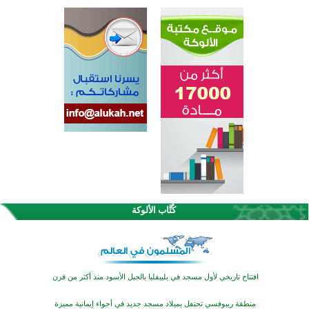
اختتام الدورة التاسعة لمسابقة حفظ وتلاوة القرآن الكريم في أزناكاييف
تيسليتش تختتم برنامجا تعليميا لتعزيز القيم وبناء الشخصية للشباب المسلمين
كُتَّاب الألوكة
اختتام منافسات قرآنية متميزة في بنغلاديش بمشاركة 3000 متسابق
أكثر من 400 طالب يشاركون في مسابقة المعلومات الإسلامية بأستراليا
افتتاح تاريخي لأول مسجد في بلييفليا بالجبل الأسود منذ أكثر من قرن
منطقة ريبوفسي تحتفل بميلاد مسجد جديد في أجواء إيمانية مميزة