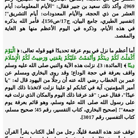
969]، وأكد ذلك سعيد بن جبير فقال: "الأيام المعلومات: أيام
العشر من ذي الحجة، والأيام المعدودات: أيام التشريق"؛
[تفسير الطبري، جامع البيان، ج17/ص156]، فأمر الله بذكره
في هذه الأيام، وذكره في اليوم الأعظم منها هو الغاية
والمقصد.
أما أعظم ما نزل في يوم عرفة تحديدًا فهو قوله تعالى: ﴿
الْيَوْمَ
أَكْمَلْتُ لَكُمْ دِينَكُمْ وَأَتْمَمْتُ عَلَيْكُمْ نِعْمَتِي وَرَضِيتُ لَكُمُ الْإِسْلَامَ
دِينًا
﴾ [المائدة: 3]، نزلت هذه الآية والنبي صلى الله عليه وسلم
واقف بعرفة في حجة الوداع؛ وقد روى البخاري ومسلم عن
عمر بن الخطاب رضي الله عنه أن رجلًا من اليهود قال له: "يا
أمير المؤمنين، آية في كتابكم لو علينا نزلت لاتخذنا ذلك اليوم
عيدًا"، فقال عمر: "قد عرفنا ذلك اليوم والمكان الذي نزلت فيه
على رسول الله صلى الله عليه وسلم، وهو قائم بعرفة يوم
جمعة"؛ [صحيح البخاري، كتاب التفسير، رقم 45؛ صحيح مسلم،
كتاب التفسير، رقم 3017].
توقف عند هذه القصة قليلًا، رجل من أهل الكتاب يقرأ القرآن