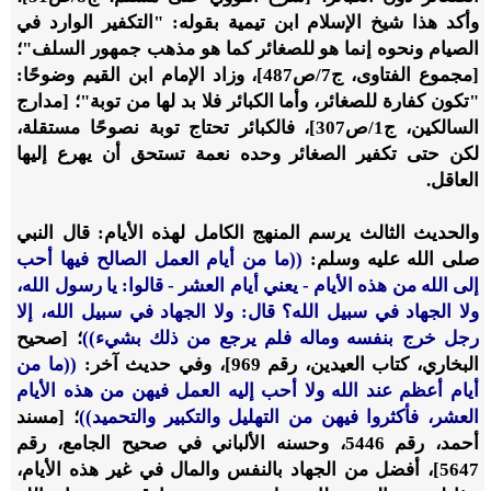
وأكد هذا شيخ الإسلام ابن تيمية بقوله: "التكفير الوارد في
الصيام ونحوه إنما هو للصغائر كما هو مذهب جمهور السلف"؛
[مجموع الفتاوى، ج7/ص487]، وزاد الإمام ابن القيم وضوحًا:
"تكون كفارة للصغائر، وأما الكبائر فلا بد لها من توبة"؛ [مدارج
السالكين، ج1/ص307]، فالكبائر تحتاج توبة نصوحًا مستقلة،
لكن حتى تكفير الصغائر وحده نعمة تستحق أن يهرع إليها
العاقل.
والحديث الثالث يرسم المنهج الكامل لهذه الأيام: قال النبي
صلى الله عليه وسلم:
((ما من أيام العمل الصالح فيها أحب
إلى الله من هذه الأيام - يعني أيام العشر - قالوا: يا رسول الله،
ولا الجهاد في سبيل الله؟ قال: ولا الجهاد في سبيل الله، إلا
رجل خرج بنفسه وماله فلم يرجع من ذلك بشيء))
؛ [صحيح
البخاري، كتاب العيدين، رقم 969]، وفي حديث آخر:
((ما من
أيام أعظم عند الله ولا أحب إليه العمل فيهن من هذه الأيام
العشر، فأكثروا فيهن من التهليل والتكبير والتحميد))
؛ [مسند
أحمد، رقم 5446، وحسنه الألباني في صحيح الجامع، رقم
5647]، أفضل من الجهاد بالنفس والمال في غير هذه الأيام،