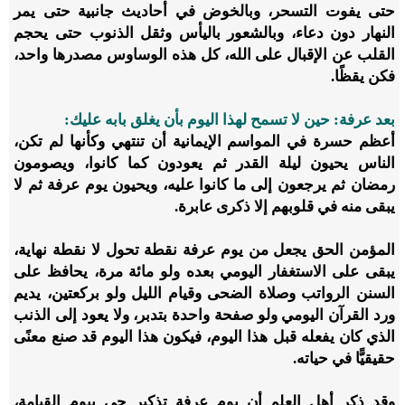
حتى يفوت التسحر، وبالخوض في أحاديث جانبية حتى يمر
النهار دون دعاء، وبالشعور باليأس وثقل الذنوب حتى يحجم
القلب عن الإقبال على الله، كل هذه الوساوس مصدرها واحد،
فكن يقظًا.
بعد عرفة: حين لا تسمح لهذا اليوم بأن يغلق بابه عليك:
أعظم حسرة في المواسم الإيمانية أن تنتهي وكأنها لم تكن،
الناس يحيون ليلة القدر ثم يعودون كما كانوا، ويصومون
رمضان ثم يرجعون إلى ما كانوا عليه، ويحيون يوم عرفة ثم لا
يبقى منه في قلوبهم إلا ذكرى عابرة.
المؤمن الحق يجعل من يوم عرفة نقطة تحول لا نقطة نهاية،
يبقى على الاستغفار اليومي بعده ولو مائة مرة، يحافظ على
السنن الرواتب وصلاة الضحى وقيام الليل ولو بركعتين، يديم
ورد القرآن اليومي ولو صفحة واحدة بتدبر، ولا يعود إلى الذنب
الذي كان يفعله قبل هذا اليوم، فيكون هذا اليوم قد صنع معنًى
حقيقيًّا في حياته.
وقد ذكر أهل العلم أن يوم عرفة تذكير حي بيوم القيامة،