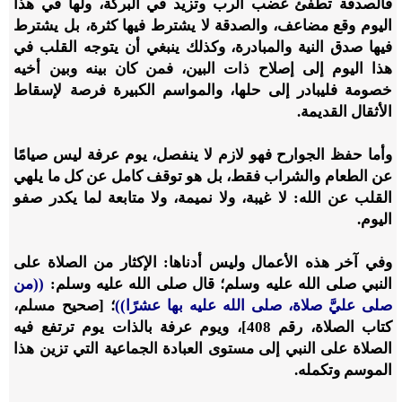
فالصدقة تطفئ غضب الرب وتزيد في البركة، ولها في هذا
اليوم وقع مضاعف، والصدقة لا يشترط فيها كثرة، بل يشترط
فيها صدق النية والمبادرة، وكذلك ينبغي أن يتوجه القلب في
هذا اليوم إلى إصلاح ذات البين، فمن كان بينه وبين أخيه
خصومة فليبادر إلى حلها، والمواسم الكبيرة فرصة لإسقاط
الأثقال القديمة.
وأما حفظ الجوارح فهو لازم لا ينفصل، يوم عرفة ليس صيامًا
عن الطعام والشراب فقط، بل هو توقف كامل عن كل ما يلهي
القلب عن الله: لا غيبة، ولا نميمة، ولا متابعة لما يكدر صفو
اليوم.
وفي آخر هذه الأعمال وليس أدناها: الإكثار من الصلاة على
النبي صلى الله عليه وسلم؛ قال صلى الله عليه وسلم:
((من
صلى عليَّ صلاة، صلى الله عليه بها عشرًا))
؛ [صحيح مسلم،
كتاب الصلاة، رقم 408]، ويوم عرفة بالذات يوم ترتفع فيه
الصلاة على النبي إلى مستوى العبادة الجماعية التي تزين هذا
الموسم وتكمله.