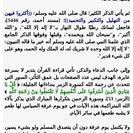
ثم يأتي الذكر الكثير؛ قال صلى الله عليه وسلم:
((أكثروا فيهن
من التهليل والتكبير والتحميد))
؛ [مسند أحمد، رقم 5446]،
فاجعل لسانك رطبًا طوال النهار بـ"لا إله إلا الله"، و"الله
أكبر"، و"سبحان الله وبحمده"، وقبلها وفوقها الذكر الجامع
الذي علمنا النبي صلى الله عليه وسلم أنه خير ما قاله النبيون:
"لا إله إلا الله وحده لا شريك له، له الملك وله الحمد، وهو على
كل شيء قدير".
وإلى جانب الدعاء والذكر، تأتي قراءة القرآن بتدبر لا بسرعة
عابرة، الهدف ليس عدد الصفحات بل عمق التأثر، السور التي
تتحدث عن رحمة الله كسورة الزمر بنداءاتها الجليلة: ﴿
قُلْ يَا
عِبَادِيَ الَّذِينَ أَسْرَفُوا عَلَى أَنْفُسِهِمْ لَا تَقْنَطُوا مِنْ رَحْمَةِ اللَّهِ
﴾
[الزمر: 53]، وسورة الرحمن بتكرارها المبارك الذي يذكر بآلاء
الله المتراكمة، هذه الآيات في جو يوم عرفة الصيامي لها طعم
لا يشبه طعمها في سائر الأيام.
ولا يكتمل يوم عرفة دون أن يتصدق المسلم ولو بشيء يسير،