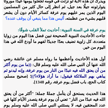
ويدرك أن هذه الآية لو نزلت في قومه لجعلوا يومها عيدًا موروثًا
يتوارثونه جيلًا بعد جيل، ثم انظر إلى حال كثير من المسلمين
اليوم الذين يمر عليهم يوم عرفة كسائر الأيام دون أن يشعر
قلبهم بشيء من عظمته،
أليس هذا مما ينبغي أن يوقف عنده؟
يوم عرفة في السنة النبوية: أحاديث تملأ القلب شوقًا:
جاءت الأحاديث النبوية الصحيحة تبين فضل هذا اليوم من زوايا
متعددة، كل زاوية تضيف بعدًا جديدًا لفهم ما أودع الله في هذا
اليوم من خير.
أول هذه الأحاديث وأعظمها ما رواه مسلم عن عائشة رضي
الله عنها أن النبي صلى الله عليه وسلم قال:
((ما من يوم أكثر
من أن يعتق الله فيه عبدًا من النار من يوم عرفة، وإنه ليدنو ثم
يباهي بهم الملائكة فيقول: ما أراد هؤلاء؟))
؛ [صحيح مسلم،
كتاب الحج، باب فضل يوم عرفة، رقم 1348].
هذا الحديث يستحق أن يتأمل جملةً جملة؛ "أكثر من أن يعتق
الله فيه عبدًا من النار" تعني أن يوم عرفة يتصدر الأيام كلها في
عدد المعتقين فيه، لا يستثني النبي صلى الله عليه وسلم يوم