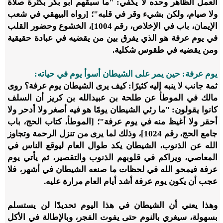
العمل الظاهر وحده لا يكفي: "ما سبقهم أبو بكر بكثرة صلاة
ولا صيام، ولكن بشيء وقر في قلبه"؛ [رواه البيهقي في شعب
الإيمان، باب في الإخلاص، رقم 1004]، الخشوع وحضور القلب
في يوم عرفة هو الذي يفرق بين من يقضيه في عبادة حقيقية
ومن يقضيه في طقوس شكلية.
يوم عرفة: حين يمر على الشيطان أسوأ يوم في حياته:
ثمة جانب لا ينبه إليه كثيرًا: كيف يرى الشيطان يوم عرفة؟ روى
مالك في الموطأ عن طلحة بن عبيدالله بن كريز أن السلف
كانوا يقولون: "ما رئي الشيطان يومًا هو فيه أصغر ولا أدحر ولا
أحقر ولا أغيظ منه في يوم عرفة"؛ [الموطأ، كتاب الحج، باب
جامع الحج، رقم 1024]، وذلك لما يرى من تنزل الرحمة وتجاوز
الله عن الذنوب، الشيطان يكد طوال العام ليوقع الناس في
المعاصي، ويراكم في قلوبهم الذنوب والتقصير، ثم يأتي يوم
عرفة فيمحو الله في لحظات ما صنعه الشيطان في أشهر، فلا
عجب أن يكون يوم عرفة أشد أيام العام مرارة عليه.
وهذا يعني أن الشيطان في هذا اليوم تحديدًا لن يستسلم
بسهولة، سيغري بالنوم حتى يفوت الفجر، وبالإطالة في الأكل