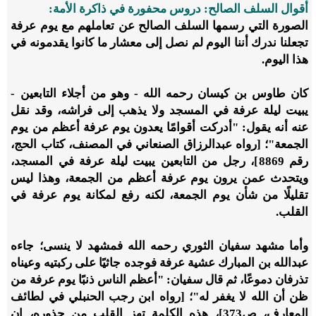
أقوال السلف الصالح: دروس محفورة في ذاكرة الأمة:
الصورة التي رسمها السلف الصالح عن تعاملهم مع يوم عرفة
تجعلنا ندرك أننا اليوم لم نصل إلى معشار ما كانوا يقدمونه في
هذا اليوم.
كان طاوس بن كيسان رحمه الله - وهو من أجلاء التابعين -
يبيت ليلة عرفة في المسجد ولا يذهب إلى فراشه، وقد نقل
عنه أنه يقول: "أدركت أقوامًا يعدون يوم عرفة أعظم من يوم
الجمعة"؛ [رواه عبدالرزاق الصنعاني في المصنف، كتاب الحج،
رقم 8869]، رجل من التابعين يبيت ليلة عرفة في المسجد،
ويتحدث عمن يرون يوم عرفة أعظم من الجمعة، وهذا ليس
تقليلًا من شأن يوم الجمعة، لكنه رفع لمكانة يوم عرفة في
القلب.
وأما مشهد سفيان الثوري رحمه الله فمشهد لا ينسى؛ جاءه
عبدالله بن المبارك عشية عرفة فوجده جاثيًا على ركبتيه وعيناه
تذرفان دموعًا، ثم قال سفيان: "أعظم الناس ذنبًا يوم عرفة من
ظن أن الله لا يغفر له"؛ [رواه ابن رجب الحنبلي في لطائف
المعارف، ص373]، هذه الكلمة تهز القلب من جذوره، إن