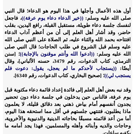
أول هذه الأعمال وأجلها في هذا اليوم هو الدعاء؛ قال النبي
صلى الله عليه وسلم:
((خير الدعاء دعاء يوم عرفة))
، فاجعل
لنفسك جلسة دعاء طويلة، مستقبل القبلة، رافع اليدين، بقلب
حاضر، وقد أشار أهل العلم إلى أن من أعظم آداب الدعاء
افتتاحه بحمد الله والثناء عليه، ثم الصلاة على النبي صلى الله
عليه وسلم قبل الشروع في طلب الحاجات؛ قال النبي صلى
الله عليه وسلم:
((ادعوا الله وأنتم موقنون بالإجابة))
؛ [سنن
الترمذي، كتاب الدعوات، رقم 3479، حسنه الألباني]، وقال
أيضًا:
((يستجاب لأحدكم ما لم يعجل، يقول: دعوت فلم
يستجب لي))
؛ [صحيح البخاري، كتاب الدعوات، رقم 6340].
وقد نبه بعض أهل العلم إلى فائدة إعداد قائمة دعاء مكتوبة قبل
يوم عرفة، فالناس حين يدخلون في جلسة دعاء دون تحضير
يجدون أنفسهم أمام بياض ذهني بعد دقائق قليلة، لا يعلمون
ماذا يطلبون، فتنتهي جلستهم في أقل مما استحقه هذا اليوم،
أما من أعد قائمته مسبقًا بحاجاته الدينية والدنيوية والأخروية،
وحاجات والديه وأبنائه وأهله والمسلمين، فهذا يجد أمامه ما
يكفيه ساعات.