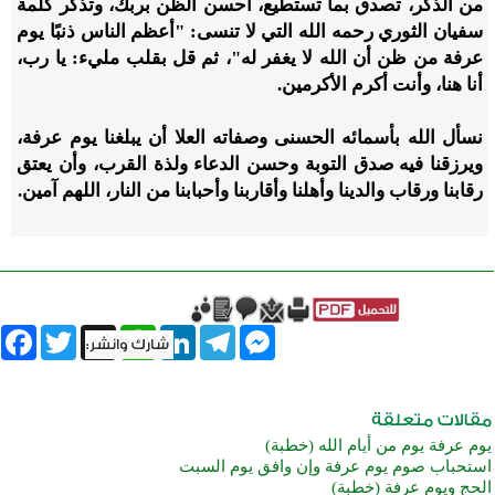
من الذكر، تصدق بما تستطيع، أحسن الظن بربك، وتذكر كلمة
سفيان الثوري رحمه الله التي لا تنسى: "أعظم الناس ذنبًا يوم
عرفة من ظن أن الله لا يغفر له"، ثم قل بقلب مليء: يا رب،
أنا هنا، وأنت أكرم الأكرمين.
نسأل الله بأسمائه الحسنى وصفاته العلا أن يبلغنا يوم عرفة،
ويرزقنا فيه صدق التوبة وحسن الدعاء ولذة القرب، وأن يعتق
رقابنا ورقاب والدينا وأهلنا وأقاربنا وأحبابنا من النار، اللهم آمين.
book
Twitter
WhatsApp
X
LinkedIn
Telegram
Messenger
يوم عرفة يوم من أيام الله (خطبة)
استحباب صوم يوم عرفة وإن وافق يوم السبت
الحج ويوم عرفة (خطبة)