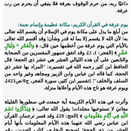
داعيًا ربه، من حرم الوقوف بعرفة فلا ينبغي أن يحرم من رب
عرفة.
يوم عرفة في القرآن الكريم: مكانة عظيمة وإتمام نعمة:
من أبلغ ما يدل على مكانة يوم في الإسلام أن يقسم الله تعالى
به؛ لأن الله لا يقسم إلا بما له قدر وشأن؛ وقد أقسم الله تعالى
بالأيام التي يوم عرفة من أعظمها حين قال: ﴿
وَالْفَجْرِ * وَلَيَالٍ
عَشْرٍ
﴾ [الفجر: 1، 2]، وقد اتفق جمهور المفسرين من الصحابة
والتابعين على أن هذه الليالي العشر هي عشر ذي الحجة؛ قال
الحافظ ابن كثير رحمه الله في تفسيره: "المراد بها عشر ذي
الحجة، كما قاله ابن عباس وابن الزبير ومجاهد وغير واحد من
السلف والخلف"؛ [تفسير ابن كثير، سورة الفجر، ج8/ص423]،
ويوم عرفة هو تاج هذه الأيام وأعلاها منزلة.
وأثرت في هذه الأيام الكريمة آية جمعت في سطورها القليلة
معانيَ لا تستوعبها مجلدات؛ يقول الله تعالى: ﴿
وَيَذْكُرُوا اسْمَ
اللَّهِ فِي أَيَّامٍ مَعْلُومَاتٍ
﴾ [الحج: 28]، وقد فسر ترجمان القرآن
ابن عباس رضي الله عنهما هذه الأيام المعلومات بأنها أيام
العشر من ذي الحجة؛ [صحيح البخاري، كتاب العيدين، رقم