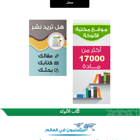
اختتام الدورة التاسعة لمسابقة حفظ وتلاوة القرآن الكريم في أزناكاييف
تيسليتش تختتم برنامجا تعليميا لتعزيز القيم وبناء الشخصية للشباب المسلمين
كُتَّاب الألوكة
اختتام منافسات قرآنية متميزة في بنغلاديش بمشاركة 3000 متسابق
أكثر من 400 طالب يشاركون في مسابقة المعلومات الإسلامية بأستراليا