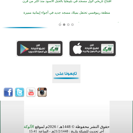
افتتاح تاريخي لأول مسجد في بلييفليا بالجبل الأسود منذ أكثر من قرن
منطقة ريبوفسي تحتفل بميلاد مسجد جديد في أجواء إيمانية مميزة
أكبر مشروع إسلامي في ريف أستراليا يفتتح أبوابه بعد سنوات من العمل والعطاء
القرآن والتربية في صدارة البرامج الصيفية للمسلمين في بينزا وساراتوف وموردوفيا هذا العام
اختتام الدورة التاسعة لمسابقة حفظ وتلاوة القرآن الكريم في أزناكاييف
تيسليتش تختتم برنامجا تعليميا لتعزيز القيم وبناء الشخصية للشباب المسلمين
اختتام منافسات قرآنية متميزة في بنغلاديش بمشاركة 3000 متسابق
أكثر من 400 طالب يشاركون في مسابقة المعلومات الإسلامية بأستراليا
حقوق النشر محفوظة © 1448هـ / 2026م لموقع
الألوكة
آخر تحديث للشبكة بتاريخ : 21/2/1448هـ - الساعة: 15:41