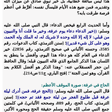
هذا ليس مبالغة خطابية، بل خبر نبوي صادق عن ميزان الله
وتقديره، فمن ضيع هذه الأيام فليسأل نفسه: أفرَّط في أعظم
فرصة طرقت بابه؟
وأما الحديث الرابع فيخص الدعاء: قال النبي صلى الله عليه
وسلم:
((خير الدعاء دعاء يوم عرفة، وخير ما قلت أنا والنبيون
من قبلي: لا إله إلا الله وحده لا شريك له، له الملك وله الحمد،
وهو على كل شيء قدير))
؛ [سنن الترمذي، كتاب الدعوات، رقم
3585، وحسنه الألباني في صحيح الترمذي، رقم 2856]، خير
الدعاء في العام كله هو دعاء هذا اليوم، وأفضل ما ينطق به
اللسان هذا الذكر الجامع الذي قاله النبيون قبله؛ وقال الحافظ
ابن حجر العسقلاني عنه: "وهذا الذكر هو أفضل الكلام بعد
القرآن، وهو ثمن الجنة"؛ [فتح الباري، ج11/ص214].
الحاج في عرفة: صورة الموقف الأعظم:
قال النبي صلى الله عليه وسلم:
((الحج عرفة، فمن أدرك ليلة
عرفة قبل طلوع الفجر من ليلة جمع فقد تم حجه))
؛ [سنن
الترمذي، كتاب الحج، رقم 889، وصححه الألباني]، في كلمتين
جمع النبي صلى الله عليه وسلم حقيقة الحج ومحوره الأكبر،