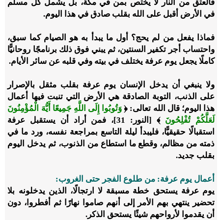
فالعتق من النار لا يختص بمن في مكة، بل يشمل كل مسلم
في الأرض أقبل على الله بقلب صادق في هذا اليوم.
فماذا يفعل من لم يحج؟ أول ما يبدأ به هو الصيام كما سبق،
واحتساب أجر تكفير السنتين، ثم يبني فوق ذلك برنامجًا روحانيًّا
كاملًا يجعل يوم عرفة يختلف في بيته وفي قلبه عن سائر الأيام.
ولا ينبغي أن يدخل الإنسان يوم عرفة بقلب مثقل بالإصرار
على الذنب، التوبة الصادقة هي الأرض التي تنبت فيها أعمال
هذا اليوم؛ قال الله تعالى: ﴿
وَتُوبُوا إِلَى اللَّهِ جَمِيعًا أَيُّهَ الْمُؤْمِنُونَ
لَعَلَّكُمْ تُفْلِحُونَ
﴾ [النور: 31]، فمن أراد أن يستقبل عرفة
استقبالًا حقيقيًّا، فليبدأ ليلة التاسع بمراجعة نفسه، ورد ما في
ذمته من مظالم، وقطع ما استطاع من الذنوب، ثم يدخل اليوم
بقلب جديد.
أعمال يوم عرفة: من طلوع الفجر حتى الغروب:
يوم عرفة يستحق خطة مسبقة لا ارتجالًا، الذين يدخلونه بلا
تحضير ينتهي بهم الأمر إلى أنهم صاموا نهارًا ثم أفطروا، دون
أن يقدموا لأرواحهم شيئًا يستحق الذكر.