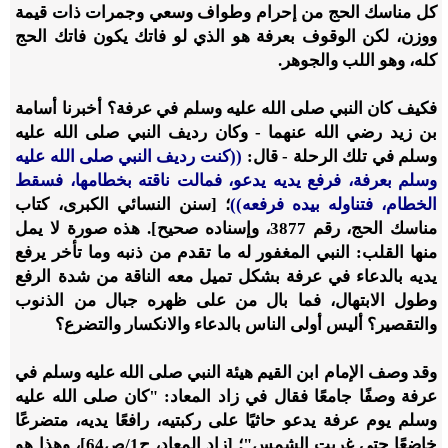
كل مناسك الحج من إحرام وطواف وسعي وجمرات ذات قيمة
ووزن، لكن الوقوف بعرفة هو الذي لو فاتك يكون فاتك الحج
كله، وهو اللب والجوهر.
فكيف كان النبي صلى الله عليه وسلم في عرفة؟ أخبرنا أسامة
بن زيد رضي الله عنهما - وكان رديف النبي صلى الله عليه
وسلم في تلك الرحلة - قال:
((كنت رديف النبي صلى الله عليه
وسلم بعرفة، فرفع يديه يدعو، فمالت ناقته بخطامها، فسقط
الخطام، فتناوله بيده فرفعه))
؛ [سنن النسائي الكبرى، كتاب
مناسك الحج، رقم 3877، وإسناده صحيح]. هذه صورة لا يمل
منها القلب: النبي المغفور له ما تقدم من ذنبه وما تأخر يرفع
يديه بالدعاء في عرفة بشكل تميل معه الناقة من شدة الرفع
وطول الابتهال، فما بال من على ظهره جبال من الذنوب
والتقصير؟ أليس أولى الناس بالدعاء والانكسار والتضرع؟
وقد وصف الإمام ابن القيم هيئة النبي صلى الله عليه وسلم في
عرفة وصفًا جامعًا فقال في زاد المعاد: "كان صلى الله عليه
وسلم يوم عرفة يدعو حاثيًا على ركبتيه، رافعًا يديه، متضرعًا
خاضعًا حتى غربت الشمس"؛ [زاد المعاد، ج1/ص64]، وهذا هو