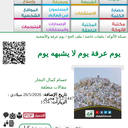
شبكة الألوكة
/
ملفات خاصة
/
ملف الحج
/
يوم عرفة والأضحية
يوم عرفة يوم لا يشبهه يوم
حسام كمال النجار
مقالات متعلقة
تاريخ الإضافة:
26/5/2026 ميلادي -
9/12/1447 هجري
الزيارات:
1534
بدون تشكيل