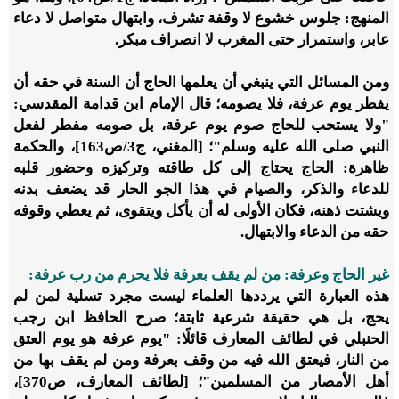
المنهج: جلوس خشوع لا وقفة تشرف، وابتهال متواصل لا دعاء
عابر، واستمرار حتى المغرب لا انصراف مبكر.
ومن المسائل التي ينبغي أن يعلمها الحاج أن السنة في حقه أن
يفطر يوم عرفة، فلا يصومه؛ قال الإمام ابن قدامة المقدسي:
"ولا يستحب للحاج صوم يوم عرفة، بل صومه مفطر لفعل
النبي صلى الله عليه وسلم"؛ [المغني، ج3/ص163]، والحكمة
ظاهرة: الحاج يحتاج إلى كل طاقته وتركيزه وحضور قلبه
للدعاء والذكر، والصيام في هذا الجو الحار قد يضعف بدنه
ويشتت ذهنه، فكان الأولى له أن يأكل ويتقوى، ثم يعطي وقوفه
حقه من الدعاء والابتهال.
غير الحاج وعرفة: من لم يقف بعرفة فلا يحرم من رب عرفة:
هذه العبارة التي يرددها العلماء ليست مجرد تسلية لمن لم
يحج، بل هي حقيقة شرعية ثابتة؛ صرح الحافظ ابن رجب
الحنبلي في لطائف المعارف قائلًا: "يوم عرفة هو يوم العتق
من النار، فيعتق الله فيه من وقف بعرفة ومن لم يقف بها من
أهل الأمصار من المسلمين"؛ [لطائف المعارف، ص370]،