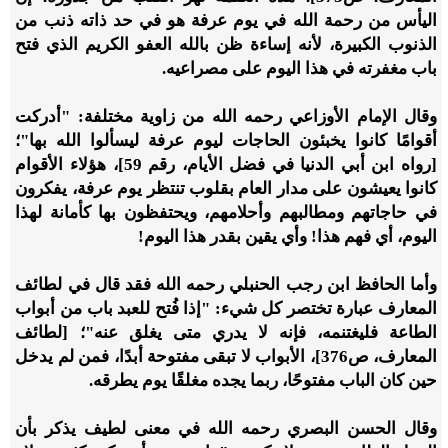
اليأس من رحمة الله في يوم عرفة هو في حد ذاته ذنب من
الذنوب الكبيرة، لأنه إساءة ظن بالله العفو الكريم الذي فتح
باب مغفرته في هذا اليوم على مصراعيه.
وقال الإمام الأوزاعي رحمه الله من زاوية مختلفة: "أدركت
أقوامًا كانوا يخبئون الحاجات ليوم عرفة ليسألوا الله بها"؛
[رواه ابن أبي الدنيا في فضل الأيام، رقم 59]، هؤلاء الأقوام
كانوا يعيشون على مدار العام بقلوب تنتظر يوم عرفة، يفكرون
في حاجاتهم ومطالبهم وأحلامهم، ويحتفظون بها كأمانة لهذا
اليوم، أي فهم هذا! وأي يقين بقدر هذا اليوم!
وأما الحافظ ابن رجب الحنبلي رحمه الله فقد قال في لطائف
المعارف عبارة تختصر كل شيء: "إذا فُتح للعبد باب من أبواب
الطاعة فليغتنمه، فإنه لا يدري متى يغلق عنه"؛ [لطائف
المعارف، ص376]، الأبواب لا تبقى مفتوحة أبدًا، فمن لم يدخل
حين كان الباب مفتوحًا، ربما يجده مغلقًا يوم يطرقه.
وقال الحسن البصري رحمه الله في معنى لطيف يذكر بأن