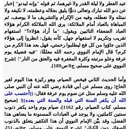
عيد الفطر ولا ليلة القدر ولا غيرهما، ثم قوله "وإنه ليدنو" إخبار
عن دنو الله تبارك وتعالى دنوًّا يليق بجلاله وعظمته، لا نكيفه ولا
نمثله ولا نعطله، وفيه من الإكرام والتشريف ما لا يوصف، ثم
المباهاة بالعباد أمام الملائكة: يري الله الملائكة الكرام هؤلاء
العباد الضعفاء التائبين ويقول: "ما أراد هؤلاء؟" استفهام
تقريب وتكريم لا استفهام جهل، كأنه يقول: انظروا إلى هؤلاء
الذين جاؤوا من كل فج ليطلبوا رحمتي، فهل بعد هذا الكرم من
كرم؟ قال الإمام النووي رحمه الله معلقًا: "فيه فضيلة يوم
عرفة وعلو مرتبته وكثرة المغفرة فيه والعتق من النار"؛ [شرح
النووي على صحيح مسلم، ج8/ص189].
وأما الحديث الثاني فيخص الصيام، وهو ركيزة هذا اليوم لغير
الحاج؛ روى مسلم عن أبي قتادة رضي الله عنه أن النبي صلى
الله عليه وسلم سئل عن صوم يوم عرفة فقال:
((أحتسب على
الله أن يكفر السنة التي قبله والسنة التي بعده))
؛ [صحيح
مسلم، كتاب الصيام، رقم 1162]، صيام يوم واحد يكفر ذنوب
سنتين كاملتين، ولا يوجد في العبادات المسنونة ما يضاهي هذا
الفضل، وقد بيَّن الإمام النووي أن هذا التكفير يتعلق بالذنوب
الصغائر دون الكبائر؛ [شرح النووي على مسلم، ج8/ص51]،