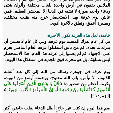
الملايين يقفون في أرض واحدة بلغات مختلفة وألوان شتى
ودعاء واحد، صورة لا تشبه في الدنيا إلا المحشر العظيم، فمن
عاش يوم عرفة بهذا الاستحضار خرج منه بقلب مختلف،
وبصيرة أعمق، وتعلق بالآخرة أقوى.
خاتمة: لعل هذه العرفة تكون الأخيرة:
في كل عام يدرك المسلم يوم عرفة، وفي كل عام لا يضمن أن
يدرك ما بعده، كم من ناس استقبلوا عرفة العام الماضي بعزم
على الاجتهاد، ثم لم يصلوا إلى عرفة هذا العام، هذا الاستحضار
ليس تشاؤمًا، بل هو محرك قوي للجدية في استغلال هذا اليوم.
يوم عرفة في جوهره رسالة من الله إلى كل عبد أثقلته
الذنوب: لا تيأس، باب الله مفتوح، ورحمته أوسع من ذنوبك،
وكرمه أعظم من تقصيرك؛ ﴿
قُلْ يَا عِبَادِيَ الَّذِينَ أَسْرَفُوا عَلَى
أَنْفُسِهِمْ لَا تَقْنَطُوا مِنْ رَحْمَةِ اللَّهِ إِنَّ اللَّهَ يَغْفِرُ الذُّنُوبَ جَمِيعًا
﴾
[الزمر: 53].
صم هذا اليوم إن كنت غير حاج، أطل الدعاء بقلب حاضر، أكثر