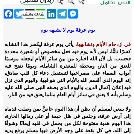
ebook
Twitter
WhatsApp
X
LinkedIn
Telegram
Messenger
يوم عرفةَ يوم لا يشبهه يوم
في ازدحام الأيام وتشابهها،
يأتي يوم عرفة ليكسر هذا التشابه
كسرًا تامًّا، ليس لأنه يوم فيه فعل مخصوص أو شعيرة محددة
فحسب، بل لأن الله اختاره من بين سائر الأيام ليجعله موسمًا
للعتق من النار، ومحطة للمغفرة الشاملة، ويومًا تفتح فيه
أبواب السماء على مصراعيها لتستقبل دعاء كل قلب صادق،
إنه اليوم الذي أقسم الله بالأيام التي هو فيها، واليوم الذي نزل
فيه إعلان إكمال الدين، واليوم الذي يصفه النبي صلى الله عليه
وسلم بأنه لا يعتق في سائر أيام العام مثلما يعتق فيه من النار.
ولا ينبغي لمسلم أن يظن أن هذا اليوم خاصٌّ بمن وصلت قدماه
إلى أرض عرفة، وجلس في ظل خيمة أو على رمالها الحارة،
هذا اليوم هدية مفتوحة لكل من يحمل في قلبه إيمانًا وشوقًا
إلى الله، في كل بقعة على وجه الأرض فيها مسلم يرفع يديه