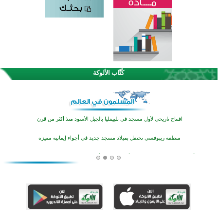
اختتام الدورة التاسعة لمسابقة حفظ وتلاوة القرآن الكريم في أزناكاييف
تيسليتش تختتم برنامجا تعليميا لتعزيز القيم وبناء الشخصية للشباب المسلمين
كُتَّاب الألوكة
اختتام منافسات قرآنية متميزة في بنغلاديش بمشاركة 3000 متسابق
أكثر من 400 طالب يشاركون في مسابقة المعلومات الإسلامية بأستراليا
افتتاح تاريخي لأول مسجد في بلييفليا بالجبل الأسود منذ أكثر من قرن
منطقة ريبوفسي تحتفل بميلاد مسجد جديد في أجواء إيمانية مميزة
أكبر مشروع إسلامي في ريف أستراليا يفتتح أبوابه بعد سنوات من العمل والعطاء
القرآن والتربية في صدارة البرامج الصيفية للمسلمين في بينزا وساراتوف وموردوفيا هذا العام
اختتام الدورة التاسعة لمسابقة حفظ وتلاوة القرآن الكريم في أزناكاييف
تيسليتش تختتم برنامجا تعليميا لتعزيز القيم وبناء الشخصية للشباب المسلمين