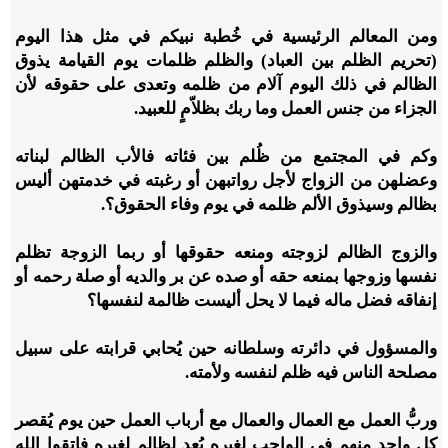
ومن المعالم الرئيسية في خُطبة نبيكم في مثل هذا اليوم
(تحريم الظلم بين العباد) والظلم ظلمات يوم القيامة يذوق
الظالم في ذلك اليوم آلام من ظلمه وتعدى على حقوقه لأن
الجزاء من جنس العمل وما ربك بظلاّمٍ للعبيد.
وكم في المجتمع من ظُلم بين فئاته فالأب الظالم لبناته
وعضلهن من الزواج لأجل رواتبهن أو رغبته في خدمتهن أليس
بظالم وسيذوق الألم ظلمه في يوم وفاء الحقوق؟.
والزوج الظالم لزوجته ومنعه حقوقها أو ربما الزوجة تظلم
نفسها وزوجها بمنعه حقه أو صده عن بر والديه أو صلة رحمه أو
إنفاقه فضل ماله فيما لا يحل أليست ظالمة لنفسها؟
والمسؤول في دائرته وسلطانه حين يُحابي قرابته على سبيل
مصلحة الناس فيه ظلم لنفسه ولأمته.
وربُّ العمل مع العمال والعمال مع أرباب العمل حين يوم يُقصر
كل واحد منهم في الواجب لغيره يُعد لظالم لغيره فاتقوا الله