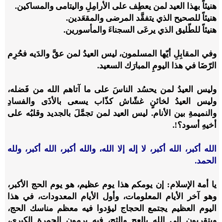
هنيئاً بهذا العيد لمن يعطِف على الأرامِلِ واليتامى والمساكين.
هنيئاً للصحيح الذي يتفقَّد المرضى والمقعَدين.
هنيئاً للطّليق الذي يرعَى السجناءَ والمأسورين.
وفي المقابِلِ أيّها المسلمون، ليس العيدُ لمن عقَّ والدَيه فحُرِم
الرّضَا في هذا اليومِ المبارَك السعيد.
وليس العيدُ لمن يحسُد الناسَ على ما آتاهم الله من فَضله،
وليس العيدُ لخائنٍ غشّاش كذّاب يسعى بالأذَى والفسادِ
والنميمةِ بين الأنام. ليس العيد لمن تجمَّلَ بالجديد وقلبُه على
أخيهِ أسود؟!.
الله أكبر، الله أكبر، لا إله إلا الله، والله أكبر، الله أكبر، ولله
الحمد.
يا أمة الإسلام: إن يومكم هذا يوم عظيم، هو يوم الحج الأكبر،
وهو آخر الأيام المعلومات، وأول الأيام المعدودات، في هذا
اليوم العظيم يجتمع الحجاج ليؤدوا فيه معظم مناسك الحج،
ويتقربون إلى الله بالعج والثج، فيه يرمون الجمرة الكبرى،