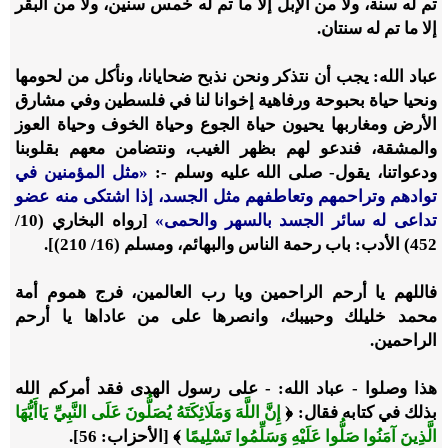
تم له سنة، ولا من الإبل إلا ما تم له خمس سنين، ولا من البقر
إلا ما تم له سنتان.
عباد الله: يجب أن نتذكر ونحن نذبح ضحايانا، ونأكل من لحومها
ونحيا حياة بحبوحة ورفاهية إخوانا لنا في فلسطين وفي مشارق
الأرض ومغاربها يحيون حياة الجوع وحياة الخوف وحياة العوز
والمشقة، فندعو لهم بظهر الغيب، ونتضامن معهم بقلوبنا
ودعواتنا، يقول- صلى الله عليه وسلم -:
«
مثل المؤمنين في
توادهم وتراحمهم وتعاطفهم مثل الجسد، إذا اشتكى منه عضو
تداعى له سائر الجسد بالسهر والحمى
»
[رواه البخاري (10/
452) الأدب: باب رحمة الناس والبهائم، ومسلم (16/ 210)].
فاللهم يا أرحم الراحمين ويا رب العالمين، فرج هموم أمة
محمد خليلك وحبيبك، وانصرها على من عاداها يا أرحم
الراحمين.
هذا وصلوا - عباد الله: - على رسول الهدى فقد أمركم الله
بذلك في كتابه فقال: ﴿
إِنَّ اللَّهَ وَمَلَائِكَتَهُ يُصَلُّونَ عَلَى النَّبِيِّ يَاأَيُّهَا
الَّذِينَ آمَنُوا صَلُّوا عَلَيْهِ وَسَلِّمُوا تَسْلِيمًا
﴾ [الأحزاب: 56].