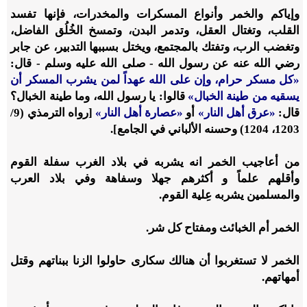
وإياكم والخمر وأنواع المسكرات والمخدرات، فإنها تفسد
القلب، وتغتال العقل، وتدمر البدن، وتمسخ الخُلُق الفاضل،
وتغضب الرب، وتفتك بالمجتمع، ويختل بسببها التدبير، عن جابر
رضي الله عنه عن رسول الله - صلى الله عليه وسلم - قال:
«
كل مسكر حرام، وإن على الله عهداً لمن يشرب المسكر أن
يسقيه من طينة الخبال
»
قالوا: يا رسول الله، وما طينة الخبال؟
قال:
«
عرق أهل النار
»
أو
«
عصارة أهل النار
»
[رواه الترمذي (9/
1203، 1204) وحسنه الألباني في الجامع].
من أعاجيب الخمر انه يشربه في بلاد الغرب سفلة القوم
وأقلهم علماً و أكثرهم جهلا وسفاهة وفي بلاد العرب
والمسلمين يشربه عِلية القوم.
الخمر أم الخبائث ومفتاح كل شر.
الخمر لا تستغربوا أن هنالك سكارى حاولوا الزنا ببناتهم وقتل
أمهاتهم.