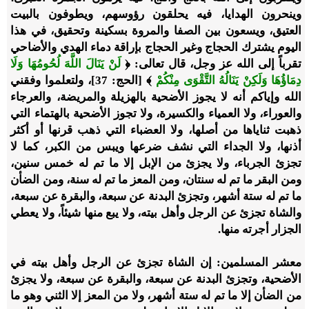
وينحرون الهدايا، فيه يحلقون رؤوسهم، ويطوفون بالبيت
العتيق، ويسعون بين الصفا والمروة بسكينة وتحقيق، في هذا
اليوم يشترك الحجاج وغير الحجاج بإراقة دماء الهدي والأضاحي
تقرباً إلى الله عز وجل، قال تعالى: ﴿
لَنْ يَنَالَ اللَّهَ لُحُومُهَا وَلَا
دِمَاؤُهَا وَلَكِنْ يَنَالُهُ التَّقْوَى مِنْكُمْ
﴾ [الحج: 37]، ولتعلموا وفقني
الله وإياكم أنه لا يجوز الأضحية بالهزيلة والمريضة، والعرجاء
والعوراء، ولا العمياء والكسيرة، ولا تجوز الأضحية بالهتماء التي
ذهبت ثناياها من أصلها، ولا العضباء التي ذهب قرنها أو أكثر
أذنها، ولا الجداء التي نشف ضرعها ويبس من الكبر، كما لا
تجزئ الجرباء، ولا يجزئ من الإبل إلا ما تم له خمس سنين،
ومن البقر ما تم له سنتان، ومن المعز ما تم له سنة، ومن الضأن
ما تم له ستة أشهر، وتجزئ البدنة عن سبعة، والبقرة عن سبعة،
والشاة تجزئ عن الرجل وأهل بيته، ولا يبع منها شيئاً، ولا يعطي
الجزار أجرته منها.
معشر المسلمين: إن الشاة تجزئ عن الرجل وأهل بيته في
الأضحية، وتجزئ البدنة عن سبعة، والبقرة عن سبعة، ولا يجزئ
من الضأن إلا ما تم له ستة أشهر، ولا من المعز إلا الثني وهو ما