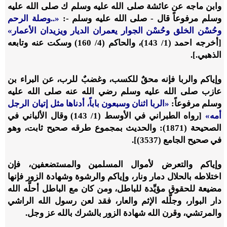
وابن ماجه عن عائشة صلى الله عليه وسلم ك صلى الله عليه
وسلم مرفوعاً قال - صلى الله عليه وسلم -:
«..و
صلة الرحم
وحُسْن الخلق وحُسْن الجوار يعمران الديار ويزيدان الأعمار
»
[أخرجه احمد (1/ 143)، والحاكم (4/ 160) وسكت عنه وتابعه
الذهبي.].
وإياكم والربا فإنه محقٌ للكسب، وغضبٌ للرب، عن البراء بن
عازب صلى الله عليه وسلم رضي الله عنه صلى الله عليه
وسلم مرفوعاً:
«الربا اثنان وسبعون باباً، أدناها مثل إتيان الرجل
أمه
»
[رواه الطبراني في الأوسط (1/ 143) وقال الألباني في
الصحيحة (1871): والحديث بمجموع طرقه صحيح ثابت، وهو
في صحيح الجامع (3537)].
وإياكم والتعرض لأموال المسلمين والمستضعفين، فإن
اختلاطه بالحلال دمار ونار، وإياكم والرشوة وشهادة الزور فإنها
مضيعة للحقوق مؤيِّدة للباطل، ومن كان مع الباطل أحلَّه الله
دار البوار، وجلَّله الإثم والعار، فقد لعن رسول الله الراشي
والمرتشي، وقرن الله شهادة الزور بالشرك بالله عز وجل.