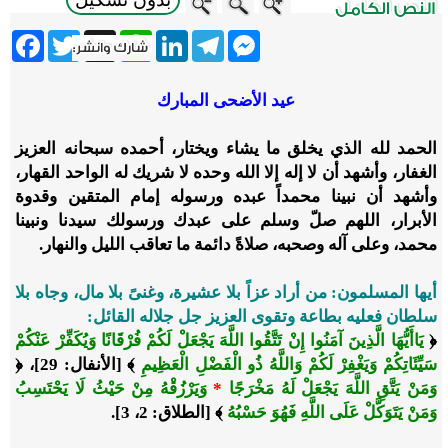
ebook
Twitter
WhatsApp
X
LinkedIn
Telegram
Messenger
عيد الأضحى المبارك
الحمد لله الذي يخلق ما يشاء ويختار، أحمده سبحانه العزيز
الغفار، وأشهد أن لا إله إلا الله وحده لا شريك له الواحد القهار،
وأشهد أن نبينا محمداً عبده ورسوله إمام المتقين وقدوة
الأبرار، اللهم صلّ وسلم على عبدك ورسولك سيدنا ونبينا
محمد، وعلى آله وصحبه، صلاةً دائمة ما تعاقب الليل والنهار.
أيها المسلمون: من أراد عزاً بلا عشيرة، وغنىً بلا مال، وجاه بلا
سلطان فعليه بطاعة وتقوى العزيز جل جلاله القائل:
﴿
يَاأَيُّهَا الَّذِينَ آمَنُوا إِنْ تَتَّقُوا اللَّهَ يَجْعَلْ لَكُمْ فُرْقَانًا وَيُكَفِّرْ عَنْكُمْ
سَيِّئَاتِكُمْ وَيَغْفِرْ لَكُمْ وَاللَّهُ ذُو الْفَضْلِ الْعَظِيمِ
﴾ [الأنفال: 29]، ﴿
وَمَنْ يَتَّقِ اللَّهَ يَجْعَلْ لَهُ مَخْرَجًا
*
وَيَرْزُقْهُ مِنْ حَيْثُ لَا يَحْتَسِبُ
وَمَنْ يَتَوَكَّلْ عَلَى اللَّهِ فَهُوَ حَسْبُهُ
﴾ [الطلاق: 2، 3].