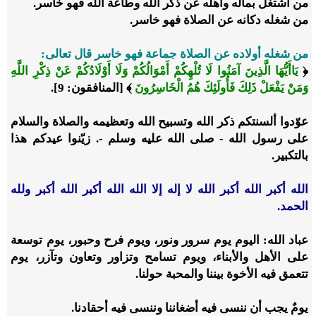
من اشتغل بماله وأهله عن ذكر الله وطاعة الله فهو خاسر.
من شغله دكانه عن الصلاة فهو خاسر.
من شغله أولاده عن الصلاة جماعة فهو خاسر قال تعالى:
﴿
يَاأَيُّهَا الَّذِينَ آمَنُوا لَا تُلْهِكُمْ أَمْوَالُكُمْ وَلَا أَوْلَادُكُمْ عَنْ ذِكْرِ اللَّهِ
وَمَنْ يَفْعَلْ ذَلِكَ فَأُولَئِكَ هُمُ الْخَاسِرُونَ
﴾ [المنافقون: 9].
عوّدوا ألسنتكم ذكر الله وتسبيح الله وتعظيمه والصلاة والسلام
على رسول الله - صلى الله عليه وسلم -. زيّنوا عيدكم هذا
بالتكبير.
الله أكبر الله أكبر الله لا إله إلا الله الله أكبر الله أكبر ولله
الحمد.
عباد الله: اليوم يوم سرور ونور، ويوم فرح وحبور، يوم توسعة
على الأهل والأبناء، ويوم تسامح وتزاور وتعاون وتآزر، يوم
تتعمق فيه الأخوة بيننا والمحبة حولنا.
يومٌ يجب أن ننسى فيه أضغاننا وننسى فيه أحقادنا.