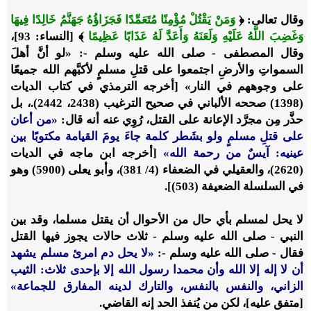
وقال تعالى: ﴿
وَمَنْ يَقْتُلْ مُؤْمِنًا مُتَعَمِّدًا فَجَزَاؤُهُ جَهَنَّمُ خَالِدًا فِيهَا
وَغَضِبَ اللَّهُ عَلَيْهِ وَلَعَنَهُ وَأَعَدَّ لَهُ عَذَابًا عَظِيمًا
﴾ [النساء: 93]،
وقال المصطفى - صلى الله عليه وسلم -: «
لو أنَّ أهلَ
السمواتِ والأرضِ اجتمعوا على قتلِ مسلمٍ لأكبَّهم الله جميعًا
على وجوههم في النار
» [أخرجه الترمذي في كتاب الديات
(1398) صححه الألباني في صحيح الترغيب (2438، 2442).، بل
حذَّر مِن مجرَّد الإعانة على القتل، رُوِي عنه أنه قال:
«
من أعان
على قتلِ مسلمٍ ولو بشَطر كلمة جاءَ يومَ القيامة مكتوبًا بين
عينيه: آيسٌ من رحمة الله
»
[أخرجه ابن ماجه في الديات
(2620)، والعقيلي في الضعفاء (4/ 381)، وأبو يعلى (5900) وهو
في السلسلة الضعيفة (503)].
لا يحل لمسلم بأي حال من الأحوال أن يقتل مسلما، وقد بين
النبي - صلى الله عليه وسلم - ثلاث حالات يجوز فيها القتل
فقال - صلى الله عليه وسلم -:
«
لا يحل دم امرئ مسلم يشهد
أن لا إله إلا الله وأن محمدا رسول الله إلا بإحدى ثلاث: الثيب
الزاني، والنفس بالنفس، والتارك لدينه المفارق للجماعة»
[
متفق عليه]، لكن من يُنفذ الحد إنه القاضي.