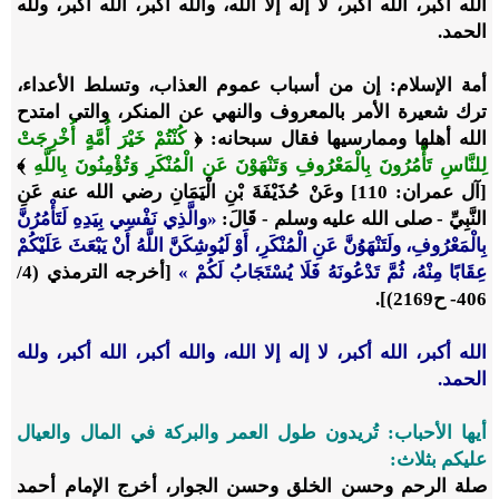
الله أكبر، الله أكبر، لا إله إلا الله، والله أكبر، الله أكبر، ولله
الحمد.
أمة الإسلام: إن من أسباب عموم العذاب، وتسلط الأعداء،
ترك شعيرة الأمر بالمعروف والنهي عن المنكر، والتي امتدح
الله أهلها وممارسيها فقال سبحانه: ﴿
كُنْتُمْ خَيْرَ أُمَّةٍ أُخْرِجَتْ
لِلنَّاسِ تَأْمُرُونَ بِالْمَعْرُوفِ وَتَنْهَوْنَ عَنِ الْمُنْكَرِ وَتُؤْمِنُونَ بِاللَّهِ
﴾
[آل عمران: 110] وعَنْ حُذَيْفَةَ بْنِ الْيَمَانِ رضي الله عنه عَنِ
النَّبِيِّ - صلى الله عليه وسلم - قَالَ:
«و
الَّذِي نَفْسِي بِيَدِهِ لَتَأْمُرُنَّ
بِالْمَعْرُوفِ، ولَتَنْهَوُنَّ عَنِ الْمُنْكَرِ، أَوْ لَيُوشِكَنَّ اللَّهُ أَنْ يَبْعَثَ عَلَيْكُمْ
عِقَابًا مِنْهُ، ثُمَّ تَدْعُونَهُ فَلَا يُسْتَجَابُ لَكُمْ
»
[أخرجه الترمذي (4/
406- ح2169)].
الله أكبر، الله أكبر، لا إله إلا الله، والله أكبر، الله أكبر، ولله
الحمد.
أيها الأحباب: تُريدون طول العمر والبركة في المال والعيال
عليكم بثلاث:
صلة الرحم وحسن الخلق وحسن الجوار، أخرج الإمام أحمد