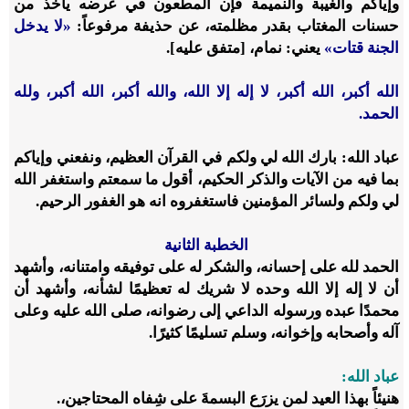
وإياكم والغيبة والنميمة فإن المطعون في عرضه يأخذ من
حسنات المغتاب بقدر مظلمته، عن حذيفة مرفوعاً:
«
لا يدخل
الجنة قتات
»
يعني: نمام، [متفق عليه].
الله أكبر، الله أكبر، لا إله إلا الله، والله أكبر، الله أكبر، ولله
الحمد.
عباد الله: بارك الله لي ولكم في القرآن العظيم، ونفعني وإياكم
بما فيه من الآيات والذكر الحكيم، أقول ما سمعتم واستغفر الله
لي ولكم ولسائر المؤمنين فاستغفروه انه هو الغفور الرحيم.
الخطبة الثانية
الحمد لله على إحسانه، والشكر له على توفيقه وامتنانه، وأشهد
أن لا إله إلا الله وحده لا شريك له تعظيمًا لشأنه، وأشهد أن
محمدًا عبده ورسوله الداعي إلى رضوانه، صلى الله عليه وعلى
آله وأصحابه وإخوانه، وسلم تسليمًا كثيرًا.
عباد الله:
هنيئاً بهذا العيد لمن يزرَع البسمةَ على شِفاه المحتاجين،.