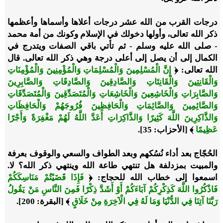
درجات القرب من الله عشر درجات أعلاها وأسماها وأعظمها
ذكر الله تعالى، وأولها دخولك في الإسلام وكونك من أمة محمد
- صلى الله عليه وسلم - ثم تأتي باقي الصفات ويتدرج في
الكمال إلى أن يصل إلى أعلى درجة وهي ذكر الله تعالى. قال
الله تعالى: ﴿
إِنَّ الْمُسْلِمِينَ وَالْمُسْلِمَاتِ وَالْمُؤْمِنِينَ وَالْمُؤْمِنَاتِ
وَالْقَانِتِينَ وَالْقَانِتَاتِ وَالصَّادِقِينَ وَالصَّادِقَاتِ وَالصَّابِرِينَ
وَالصَّابِرَاتِ وَالْخَاشِعِينَ وَالْخَاشِعَاتِ وَالْمُتَصَدِّقِينَ وَالْمُتَصَدِّقَاتِ
وَالصَّائِمِينَ وَالصَّائِمَاتِ وَالْحَافِظِينَ فُرُوجَهُمْ وَالْحَافِظَاتِ
وَالذَّاكِرِينَ اللَّهَ كَثِيرًا وَالذَّاكِرَاتِ أَعَدَّ اللَّهُ لَهُمْ مَغْفِرَةً وَأَجْرًا
عَظِيمًا
﴾ [الأحزاب: 35].
الحُجّاج بعد أداء نُسُكهم وبعد الطواف والسعي والوقوف بعرفة
والمبيت بمزدلفة هل تنتهي طاعة الله وينتهي ذكر الله؟ لا.
اسمعوا إلى خطاب الله للحجاج: ﴿
فَإِذَا قَضَيْتُمْ مَنَاسِكَكُمْ
فَاذْكُرُوا اللَّهَ كَذِكْرِكُمْ آبَاءَكُمْ أَوْ أَشَدَّ ذِكْرًا فَمِنَ النَّاسِ مَنْ يَقُولُ
رَبَّنَا آتِنَا فِي الدُّنْيَا وَمَا لَهُ فِي الْآخِرَةِ مِنْ خَلَاقٍ
﴾ [البقرة: 200].