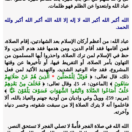
عباد الله وابتعدوا عن الظلم فهو ظلمات.
الله أكبر الله أكبر الله لا إله إلا الله الله أكبر الله أكبر ولله
الحمد.
عباد الله: من أعظم أركان الإسلام بعد الشهادتين، إقام الصلاة،
فمن أقامها فقد أقام الدين، ومن هدمها فقد هدم الدين، ولا
حظ في الإسلام لمن ترك الصلاة، واحذروا أيها المسلمون من
التهاون بأمر الصلاة، أو التفريط فيها، أو تأخيرها عن وقتها
المشروع، فقد جاء الوعيد الشديد، والتهديد الأكيد لمن فعل
ذلك، قال تعالى: ﴿
فَوَيْلٌ لِلْمُصَلِّينَ
*
الَّذِينَ هُمْ عَنْ صَلَاتِهِمْ
سَاهُونَ
﴾ [الماعون: 4، 5]، وقال تعالى: ﴿
فَخَلَفَ مِنْ بَعْدِهِمْ
خَلْفٌ أَضَاعُوا الصَّلَاةَ وَاتَّبَعُوا الشَّهَوَاتِ فَسَوْفَ يَلْقَوْنَ غَيًّا
﴾
[مريم: 59]، وويلٌ وغي واديان من أودية جهنم والعياذ بالله، ألا
فاعلموا أنه لا يترك الصلاة إلا من سبقت شقوته، وخسر دنياه
وآخرته.
الله الله في صلاة الفجر فأُمةٌ لا تصلي الفجر لا تستحق النصر.