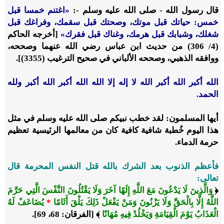
قال رسول الله - صلى الله عليه وسلم -:
«اغتنم خمسا قبل
خمس: حياتك قبل موتك، وصحتك قبل سقمك، وفراغك قبل
شغلك، وشبابك قبل هرمك، وغناك قبل فقرك
»
[أخرجه الحاكم
(4/ 306) من حديث ابن عباس رضي الله عنهما وصححه،
ووافقه الذهبي، وصححه الألباني في صحيح الترغيب (3355)].
الله أكبر الله أكبر الله لا إله إلا الله الله أكبر الله أكبر ولله
الحمد.
أيها المسلمون: لقد خطب نبيكم صلى الله عليه وسلم في مثل
هذا اليوم خُطبة شافية كافية كان من معالمها الرئيسية تعظيم
حرمة الدماء.
فأعظم الذنوب بعد الشرك بالله قتل النفس المحرمة قال
تعالى:
﴿
وَالَّذِينَ لَا يَدْعُونَ مَعَ اللَّهِ إِلَهًا آخَرَ وَلَا يَقْتُلُونَ النَّفْسَ الَّتِي حَرَّمَ
اللَّهُ إِلَّا بِالْحَقِّ وَلَا يَزْنُونَ وَمَنْ يَفْعَلْ ذَلِكَ يَلْقَ أَثَامًا
*
يُضَاعَفْ لَهُ
الْعَذَابُ يَوْمَ الْقِيَامَةِ وَيَخْلُدْ فِيهِ مُهَانًا
﴾ [الفرقان: 68، 69].