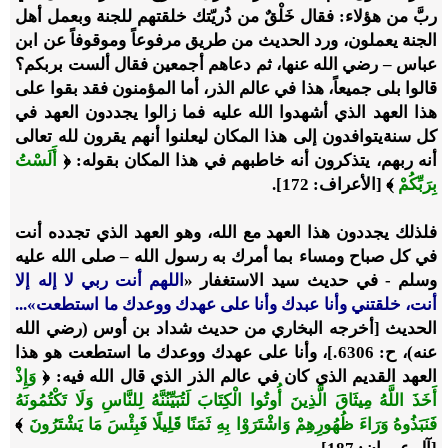
ربَّ من هؤلاء: فقال خَلْقٌ من ذُريّتك خلقتهم للجنة وبعمل أهل
الجنة يعملون، ورد الحديث من طريق مرفوعاً وموقوفاً عن ابن
عباس – رضي الله عنها، ثم دعاهم أجمعين فقال ألست بربكم؟
قالوا بلى جميعاً، هذا في عالم الذر، أما المؤمنون فقد بقوا على
هذا العهد الذي أشهدوا الله عليه فما زالوا يجددون العهد في
كل سنةيتوافدون إلى هذا المكان ليعلنوا أنهم يقرون لله تعالى
أنه ربهم، يتذكرون أنه خاطبهم في هذا المكان بقوله: ﴿
أَلَسْتُ
بِرَبِّكُمْ
﴾ [الأعراف: 172].
فلذلك يجددون هذا العهد مع الله، وهو العهد الذي تجدده أنت
في كل صباح ومساء بما أمرك به رسول الله – صلى الله عليه
وسلم - في حديث سيد الاستغفار «
اللهم أنت ربي لا إله إلا
أنت، خلقتني وأنا عبدك وأنا على عهدك ووعدك ما استطعت»...
الحديث [أخرجه البخاري من حديث شداد بن أوس (رضي الله
عنه)، ح: 6306.]، وأنا على عهدك ووعدك ما استطعت هو هذا
العهد القديم الذي كان في عالم الذر الذي قال الله فيه: ﴿
وَإِذْ
أَخَذَ اللَّهُ مِيثَاقَ الَّذِينَ أُوتُوا الْكِتَابَ لَتُبَيِّنُنَّهُ لِلنَّاسِ وَلَا تَكْتُمُونَهُ
فَنَبَذُوهُ وَرَاءَ ظُهُورِهِمْ وَاشْتَرَوْا بِهِ ثَمَنًا قَلِيلًا فَبِئْسَ مَا يَشْتَرُونَ
﴾