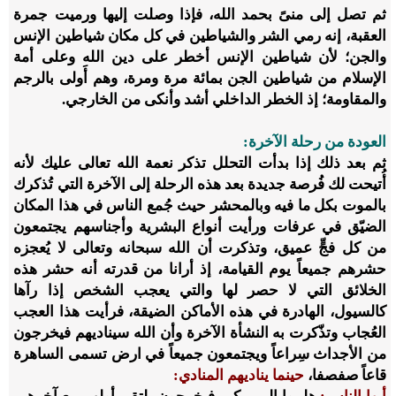
ثم تصل إلى منىً بحمد الله، فإذا وصلت إليها ورميت جمرة
العقبة، إنه رمي الشر والشياطين في كل مكان شياطين الإنس
والجن؛ لأن شياطين الإنس أخطر على دين الله وعلى أمة
الإسلام من شياطين الجن بمائة مرة ومرة، وهم أَولى بالرجم
والمقاومة؛ إذ الخطر الداخلي أشد وأنكى من الخارجي.
العودة من رحلة الآخرة:
ثم بعد ذلك إذا بدأت التحلل تذكر نعمة الله تعالى عليك لأنه
أُتيحت لك فُرصة جديدة بعد هذه الرحلة إلى الآخرة التي تُذكرك
بالموت بكل ما فيه وبالمحشر حيث جُمع الناس في هذا المكان
الضيّق في عرفات ورأيت أنواع البشرية وأجناسهم يجتمعون
من كل فجٍّ عميق، وتذكرت أن الله سبحانه وتعالى لا يُعجزه
حشرهم جميعاً يوم القيامة، إذ أرانا من قدرته أنه حشر هذه
الخلائق التي لا حصر لها والتي يعجب الشخص إذا رآها
كالسيول، الهادرة في هذه الأماكن الضيقة، فرأيت هذا العجب
العُجاب وتذّكرت به النشأة الآخرة وأن الله سيناديهم فيخرجون
من الأجداث سِراعاً ويجتمعون جميعاً في ارض تسمى الساهرة
قاعاً صفصفا،
حينما يناديهم المنادي: