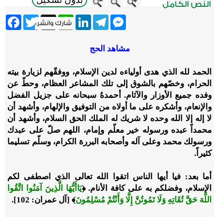
ebook
Twitter
WhatsApp
X
LinkedIn
Telegram
Messenger
مشاهد الحج
الحمد لله الذي هدى أولياءه لدين الإسلام، ووفقّهم لزيارة بيته
الحرام، وخصّهم بالشوق إلى تلك المشاعر العظام، وحطّ عن
وفده جميع الأوزار والآثام. أحمدهُ سبحانه على جزيل الفضل
والإنعام، وأشكره على ما أولاه من التوفيق والإلهام، وأشهد أن
لا إله إلا الله وحده لا شريك له الملك الحق السلام، وأشهد أن
محمداً عبده ورسوله خير معلّم وإمام، اللهم صلّ على عبدك
ورسولك محمد وعلى آله وأصحابه البررة الكرام، وسلّم تسليما
كثيراً.
أما بعد: فيا أيها الناس اتقوا الله تعالى الذي اصطفى لكم
الإسلام، وفضلكم به على كافة الأنام. ﴿
يَاأَيُّهَا الَّذِينَ آمَنُوا اتَّقُوا
اللَّهَ حَقَّ تُقَاتِهِ وَلَا تَمُوتُنَّ إِلَّا وَأَنْتُمْ مُسْلِمُونَ
﴾ [آل عمران: 102].