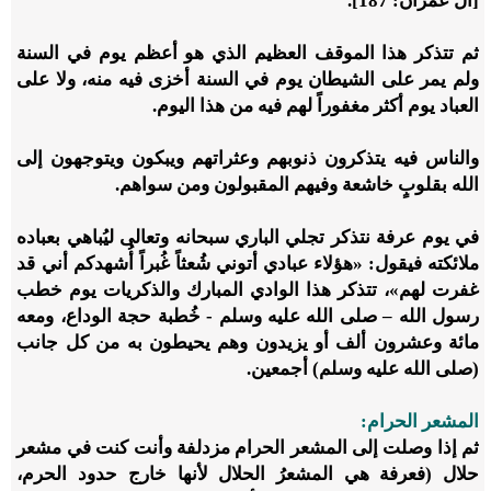
[آل عمران: 187].
ثم تتذكر هذا الموقف العظيم الذي هو أعظم يوم في السنة
ولم يمر على الشيطان يوم في السنة أخزى فيه منه، ولا على
العباد يوم أكثر مغفوراً لهم فيه من هذا اليوم.
والناس فيه يتذكرون ذنوبهم وعثراتهم ويبكون ويتوجهون إلى
الله بقلوبٍ خاشعة وفيهم المقبولون ومن سواهم.
في يوم عرفة نتذكر تجلي الباري سبحانه وتعالى ليُباهي بعباده
ملائكته فيقول: «
هؤلاء عبادي أتوني شُعثاً غُبراً أُشهدكم أني قد
غفرت لهم
»، تتذكر هذا الوادي المبارك والذكريات يوم خطب
رسول الله – صلى الله عليه وسلم - خُطبة حجة الوداع، ومعه
مائة وعشرون ألف أو يزيدون وهم يحيطون به من كل جانب
(صلى الله عليه وسلم) أجمعين.
المشعر الحرام:
ثم إذا وصلت إلى المشعر الحرام مزدلفة وأنت كنت في مشعر
حلال (فعرفة هي المشعرُ الحلال لأنها خارج حدود الحرم،