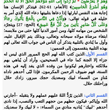
وَهُمْ لَا يُفَرِّطُونَ
*
ثُمَّ رُدُّوا إِلَى اللَّهِ مَوْلَاهُمُ الْحَقِّ أَلَا لَهُ الْحُكْمُ
وَهُوَ أَسْرَعُ الْحَاسِبِينَ
﴾ [الأنعام: 61-62]. فيتذكر الإنسان هنا
إجابة هذه النفس لبارئها إذا دعاها بتلبيتها دعاء الله الذي أمر به
خليله في قوله تعالى: ﴿
وَأَذِّنْ فِي النَّاسِ بِالْحَجِّ يَأْتُوكَ رِجَالًا
وَعَلَى كُلِّ ضَامِرٍ يَأْتِينَ مِنْ كُلِّ فَجٍّ عَمِيقٍ
﴾ [الحج: 27] ويتجرّد
الشخص من مهامه كلها، ومن أمور الدنيا كلها حتى من ملابسه؛
ابتغاء مرضاة مولاه سبحانه وتعالى، وبذلك يتم الإقبال عليه،
وأول ما يُنادي بالتلبية يتذكر أن الناس في جواب الله تعالى لهم
بهذه التلبية ينقسمون إلى قسمين:
القسم الأول:
الذين كتب الله لهم الحج المبرور الذي ليس له
جزاء إلا الجنة كما جاء في الصحيحين، وأراد أن يُباهي بهم
ملائكته واختارهم ليكونوا من وفده الذي يفد إليه في هذه
السنة، فهم ضيوف الرحمن المكرمون. فإذا لبّى أحدهم ناداه
مُنادٍ من السماء لبيك وسعديك حجك مبرور، زادك حلال
وراحلتك حلال.
القسم الثاني:
الذين يَرُدُّ اللهُ عليهم عملهم ولا يتقبله –أجارني
الله وإياكم- فيكون حظهم من حجهم التعب والنصب، إذا نادى
أحدهم "لبيك" يُناديه منادي من السماء: « لا لبيك ولا سعديك،