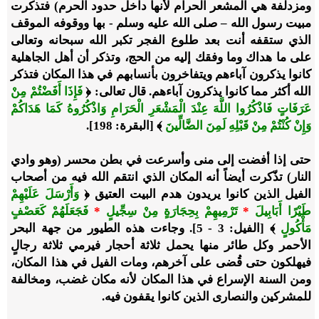
ومزدلفة هي المشعر الحرام لأنها داخل حدود الحرم) فتذكرت
مبيت رسول الله – صلى الله عليه وسلم - بها ووقوفه الموقف
الذي ستقفه أنت بعد طلوع الفجر تكبر الله سبحانه وتعالى
على ما هداك وما وفقك إليه من الحج، وتذكر أن أهل الجاهلية
كانوا يذكرون آباءهم ويتفاخرون بأنسابهم في هذا المكان فتذكر
الله أكثر مما كانوا يذكرون آباءهم. قال تعالى: ﴿
فَإِذَا أَفَضْتُمْ مِنْ
عَرَفَاتٍ فَاذْكُرُوا اللَّهَ عِنْدَ الْمَشْعَرِ الْحَرَامِ وَاذْكُرُوهُ كَمَا هَدَاكُمْ
وَإِنْ كُنْتُمْ مِنْ قَبْلِهِ لَمِنَ الضَّالِّينَ
﴾ [البقرة: 198].
حتى إذا أفضت إلى منى وأسرعت في بطن محسر (وهو وادي
النار) تذّكرت أيضاً أنه المكان الذي انتقم الله فيه من أصحاب
الفيل الذين كانوا يريدون هدم البيت العتيق ﴿
وَأَرْسَلَ عَلَيْهِمْ
طَيْرًا أَبَابِيلَ
*
تَرْمِيهِمْ بِحِجَارَةٍ مِنْ سِجِّيلٍ
*
فَجَعَلَهُمْ كَعَصْفٍ
مَأْكُولٍ
﴾ [الفيل: 3 - 5]. وجاءت هذه الطيور من جهة البحر
الأحمر وكل طائر منها يحمل ثلاثة أحجار فيرمي ثلاثة رجالٍ
فيهلكون حتى قُضى على آخرهم، ومات الفيل في هذا المكان،
ومن السنة الإسراع في هذا المكان لأنه مكان غضب، ومخالفة
للمشركين والنصارى الذين كانوا يقفون فيه.