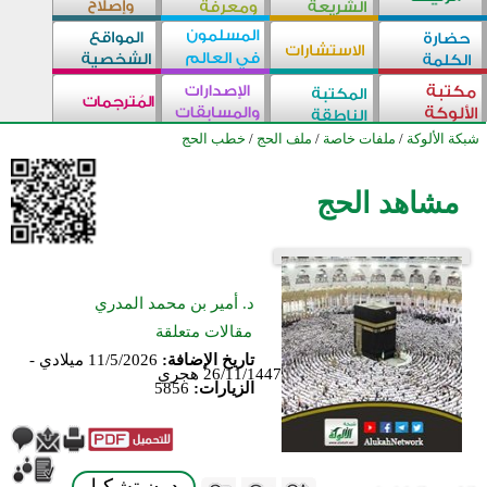
شبكة الألوكة
/
ملفات خاصة
/
ملف الحج
/
خطب الحج
مشاهد الحج
د. أمير بن محمد المدري
مقالات متعلقة
تاريخ الإضافة:
11/5/2026 ميلادي -
26/11/1447 هجري
الزيارات:
5856
بدون تشكيل