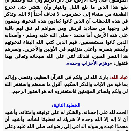
المؤمنون على وجه الأرض، في دار الأرقم وأن الله وعدهم أن
يبلغ هذا الدين ما بلغ الليل والنهار وأن ينتشر حتى تخرج
الظعينة من صنعاء إلى حضرموت لا تخاف أحداً إلا الله. وتذكر
في هذه اللحظات أن الذين كانوا يُعادون هذه الدعوة، ويقفون
في وجهها من صناديد قريش ومن سواهم لم تبق لهم باقية
على هذه الأرض، أما محمد - صلى الله عليه وسلم - وأصحابه
الذين كانوا مستضعفين، فهم الذين كتب الله البقاء لدعوتهم
وأيدهم بنصره، وأعلى منزلتهم في الأولين والآخرين، ونصرهم
هذا النصر المبين، فلذلك تُثني على الله سبحانه وتعالى بهذا
فتقول: «
وهزم الأحزاب وحده».
عباد الله:
بارك الله لي ولكم في القرآن العظيم، ونفعني وإياكم
بما فيه من الآيات والذكر الحكيم، أقول ما سمعتم واستغفر الله
لي ولكم ولسائر المؤمنين فاستغفروه انه هو الغفور الرحيم.
الخطبة الثانية:
الحمد لله على إحسانه، والشكر له على توفيقه وامتنانه، وأشهد
أن لا إله إلا الله وحده لا شريك له تعظيمًا لشأنه، وأشهد أن
محمدًا عبده ورسوله الداعي إلى رضوانه، صلى الله عليه وعلى