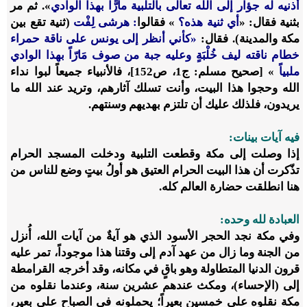
أذنيه له جؤار إلى الله تعالى بالتلبية مارًّا بهذا الوادي
». ثم مر
بثنية فقال: «
أي ثنية هذه؟
» فقالوا
: هرشى لِفْت
(ثنية تقع بين
مكة والمدينة). فقال:
«كأني أنظر إلى يونس على ناقة حمراء
خطام ناقته ليف خُلْبَةٍ وعليه جبة من صوف مَارّاً بهذا الوادي
ملبياً
» [صحيح مسلم: ج1، ص152]، فالأنبياء جميعاً لبوا نداء
الله وحجوا هذا البيت، وأنت تسلك آثارهم، وتريد عند الله ما
يريدون، فلذلك عليك أن تلتزم بهديهم وسنتهم.
فيه آيات بينات:
إذا وصلت إلى مكة وقطعت التلبية ودخلت المسجد الحرام
تذّكرت أن هذا البيت الحرام العتيق هو أولُ بيتٍ وضع للناس من
هنا انطلقت حضارة العالم كله.
العبادة لله وحده:
وفي مكة نجد الحجر الأسود الذي هو آيةٌ من آيات الله، أُنزل
من الجنة وما زال من عهد آدم إلى وقتنا هذا موجوداً، تمر عليه
قرون الدنيا المتطاولة وهو باقٍ في مكانه، وقد أخرجه القرامطة
إلى (الإحساء)، ومكث عندهم عشرين سنة، وعندما نقلوه من
مكة نقلوه على خمسين بعيراً؛ يحملونه في الصباح على بعير،