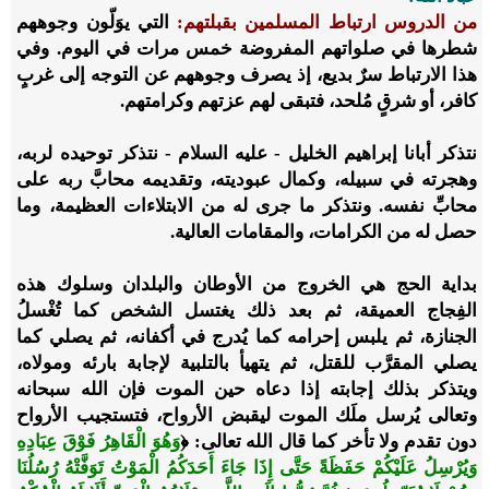
من الدروس ارتباط المسلمين بقبلتهم
:
التي يوَلّون وجوههم
شطرها في صلواتهم المفروضة خمس مرات في اليوم. وفي
هذا الارتباط سرٌ بديع، إذ يصرف وجوههم عن التوجه إلى غربٍ
كافر، أو شرقٍ مُلحد، فتبقى لهم عزتهم وكرامتهم.
نتذكر أبانا إبراهيم الخليل - عليه السلام - نتذكر توحيده لربه،
وهجرته في سبيله، وكمال عبوديته، وتقديمه محابَّ ربه على
محابِّ نفسه. ونتذكر ما جرى له من الابتلاءات العظيمة، وما
حصل له من الكرامات، والمقامات العالية.
بداية الحج هي الخروج من الأوطان والبلدان وسلوك هذه
الفِجاج العميقة، ثم بعد ذلك يغتسل الشخص كما تُغْسلُ
الجنازة، ثم يلبس إحرامه كما يُدرج في أكفانه، ثم يصلي كما
يصلي المقرَّب للقتل، ثم يتهيأ بالتلبية لإجابة بارئه ومولاه،
ويتذكر بذلك إجابته إذا دعاه حين الموت فإن الله سبحانه
وتعالى يُرسل ملَك الموت ليقبض الأرواح، فتستجيب الأرواح
دون تقدم ولا تأخر كما قال الله تعالى: ﴿
وَهُوَ الْقَاهِرُ فَوْقَ عِبَادِهِ
وَيُرْسِلُ عَلَيْكُمْ حَفَظَةً حَتَّى إِذَا جَاءَ أَحَدَكُمُ الْمَوْتُ تَوَفَّتْهُ رُسُلُنَا