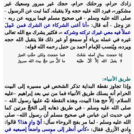
زادك حرام، ورحلتك حرام، حجك غير مبرور وسعيك غير
مشكور»، فيرد الله عليه حجه ولا يتقبله. كما ثبت عن الرسول -
صلى الله عليه وسلم - في صحيح مسلم فيما يرويه عن ربه -
عز وجل - أنه قال: «
أنا أغنى الشركاء عن الشرك فمن عَمِلَ
عملاً فيه معي غيرك تركته وشركه
»،
فكثير يشرك مع الله تعالى
غيره في عمله برياء أو سمعةٍ أو غير ذلك فلا يتقبل الله حجه
ويرده، ويُنسب للإمام أحمد بن حنبل رحمه الله ­قوله:
إذا حججتَ بمالٍ أصله سُحُتٌ
فما حججتَ ولكن حجَّتِ العيرُ
لا يقبلَ الله إلاَّ كُلّ طيّبة
ما كلُّ من حجَّ بيتَ الله مبرورُ
طريق الأنبياء:
وإذا تجاوز نقطة البداية تذكر الشخص في مسيره إلى البيت
الحرام أنه يسلك طريق الأنبياء فما من نبي بعد إبراهيم –عليه
السلام- إلاَّ حج هذا البيت، وهذه النقطة نبّه عليها رسول الله –
صلى الله عليه وسلم - في طريق ذهابه إلى الحَجِّ مرتين كما
في حديث ابن عباس في صحيح مسلم أن رسول الله– صلى
الله عليه وسلم - لما مر بفج الروحاء سأل:
أيّ وادٍ هذا؟
قالوا:
وادي الأزرق. فقال: «
كأني أنظر إلى موسى واضعاً إصبعيه في