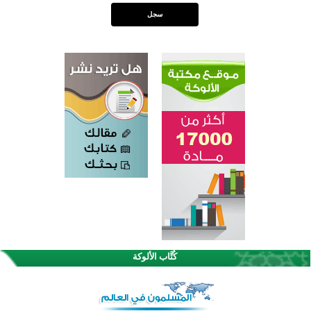
القرآن والتربية في صدارة البرامج الصيفية للمسلمين في بينزا وساراتوف وموردوفيا هذا العام
اختتام الدورة التاسعة لمسابقة حفظ وتلاوة القرآن الكريم في أزناكاييف
كُتَّاب الألوكة
أكثر من 100 شخص يتعرفون على الإسلام خلال يوم المسجد المفتوح في ميلفيل
اختتام منافسات قرآنية متميزة في بنغلاديش بمشاركة 3000 متسابق