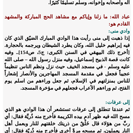
آله وأصحابه وإخوانه، وسلم تسليمًا كثيرًا.
عباد الله: ما زلنا وإياكم مع مشاهد الحج المباركة والمشهد
القادم هو:
وادي منى:
إذا ذهبت إلى منى رأيت هذا الوادي المبارك الضيّق الذي كان
فيه إبراهيم خليل الله، وكان يطرد الشيطان ويرجمه بالحجارة.
[أخرج ذلك البيهقي في السنن الكبرى: ج5، ص154].. وفيه
كانت قصة الذبيح إسماعيل، وفيه منزل رسول الله – صلى الله
عليه وسلم - في مسجد الخيف حيث نزل ونظم الناس تنظيماً
عجيباً فجعل في مقدمة المسجد المهاجرين والأنصار إشعاراً
للناس بمنزلتهم في الإسلام، ثم جعل وراءهم من اسلم يوم
الفتح، ثم وراءهم الأعراب فجعلهم في مؤخرة المسجد.
إلى عرفات:
ثم عندمَا تنطلق إلى عرفات تستشعر أن هذا الوادي هو الذي
مسح الله فيه ظهر آدم بيده الكريمة فأخرج منه ذُريَّة فقال: أي
ربِّ من هؤلاء قال خَلْقٌ من ذريتك خلقتهم للنار وبعمل أهل
النار يعملون، ثم مسحه مرةً أخرى فأخرج منه ذُريّة فقال: أي