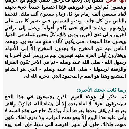
أيها الناس:
هلموا إلى ربكم، فيخرجون يلتقي أولهم مع آخرهم،
وينسون كم لبثوا في قبورهم، فإذا اجتمعوا جميعاً جيء بجهنم
تُقاد بسبعين ألف زمام مع كل زمام سبعون ألف ملك، فتحيط
بالناس من كل جانب وتدنو الشمس حتى تصير كالميل على
رؤوسهم، ويشتد العرق حتى يُلجم أقواماً ويصل إلى تراقي
آخرين وإلى ثدي آخرين ودون ذلك، كلٌ بحس عمله في الدنيا،
ويطول هذا الموقف حتى يكون كألف سنةٍ مما تعدون، ويبحث
الناس فيه عن المخرج ولا يجدون المخرج إلاَّ إلى الأنبياء،
ويختارون أولي العزم منهم فيمرون بهم مرورهم الذي أخبرنا به
رسول الله - صلى الله عليه وسلم - ثم في الآخر تكون المنزلة
والرفعة لرسولنا - صلى الله عليه وسلم - الذي هو الشافع
المشفع وهذا هو المقام المحمود الذي ادخره الله له.
ربما كانت حجتك الأخيرة:
ثم تتذكر أن هؤلاء القوم الذين يجتمعون في هذا الحج
سيتفرقون تفرقاً لا لقاء بعده إلا أن يشاء الله، فيا رُبَّ واقف
بعرفة لن يقف بعدها بعرفة أبداً، ويا رُبَّ حاج في هذه السنة لا
يأتي عليه هذا اليوم إلاّ وهو تحت التراب، ولا تدري لعلك تكون
منهم، فلذلك حاول أن تنتهز الفرصة التي نلتها، فإن العبد يوم