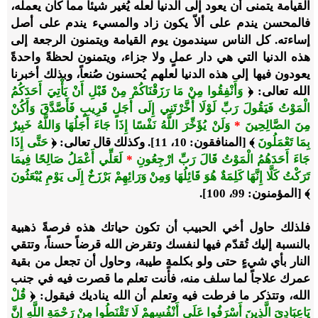
القيامة يتمنى أن يعود إلى الدنيا لعله يُغير شيئاً مما كان يعمله،
فالمحسن يندم على ألاّ يكون زاد والمسيء يندم على أصل
إساءته. كل الناس سيندمون يوم القيامة ويتمنون الرجعة إلى
هذه الدنيا التي هي دار عملٍ ولا جزاء، ويتمنون لحظةً واحدةً
يعودون فيها إلى هذه الدنيا لعلهم يُحسنون صُنعاً، وبذلك أخبرنا
الله تعالى: ﴿
وَأَنْفِقُوا مِنْ مَا رَزَقْنَاكُمْ مِنْ قَبْلِ أَنْ يَأْتِيَ أَحَدَكُمُ
الْمَوْتُ فَيَقُولَ رَبِّ لَوْلَا أَخَّرْتَنِي إِلَى أَجَلٍ قَرِيبٍ فَأَصَّدَّقَ وَأَكُنْ
مِنَ الصَّالِحِينَ
*
وَلَنْ يُؤَخِّرَ اللَّهُ نَفْسًا إِذَا جَاءَ أَجَلُهَا وَاللَّهُ خَبِيرٌ
بِمَا تَعْمَلُونَ
﴾ [المنافقون: 10، 11]. وكذلك قال تعالى: ﴿
حَتَّى إِذَا
جَاءَ أَحَدَهُمُ الْمَوْتُ قَالَ رَبِّ ارْجِعُونِ
*
لَعَلِّي أَعْمَلُ صَالِحًا فِيمَا
تَرَكْتُ كَلَّا إِنَّهَا كَلِمَةٌ هُوَ قَائِلُهَا وَمِنْ وَرَائِهِمْ بَرْزَخٌ إِلَى يَوْمِ يُبْعَثُونَ
﴾ [المؤمنون: 99، 100].
فلذلك حاول أخي الحبيب أن تكون حياتك هذه فرصةً ذهبية
بالنسبة إليك تُقدّم فيها لنفسك وتقرض الله قرضاً حسناً، وتتقي
النار بأي شيءٍ حتى ولو بكلمةٍ طيبة، وحاول أن تجعل من بقية
عمرك علاجاً لما سلف منه، فأنت تعلم ما قصرت فيه في جنب
الله، وتتذكر ما فرطت فيه وتعلم أن الله يناديك فيقول: ﴿
قُلْ
يَاعِبَادِيَ الَّذِينَ أَسْرَفُوا عَلَى أَنْفُسِهِمْ لَا تَقْنَطُوا مِنْ رَحْمَةِ اللَّهِ إِنَّ