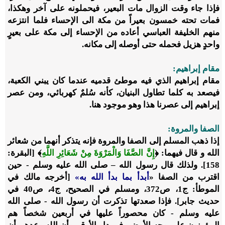
فإذا جاء وقت الزوال مات البعير، فيحملونه على آخر وهكذا،
فمات تحته خمسون بعيراً من مكة الى الإحساء فلما انتزعه
منهم الخليفة العباسي أعاده من الإحساء إلى مكة على بعيرٍ
واحدٍ هزيل فحمله حتى أوصله إلى مكانه.
مقام إبراهيم:
مقام إبراهيم الذي فيه موطئ قدميه عندما كان يبني الكعبة،
فيصعد به كلما تطاول البنيان، كأنه سُلمٌ كهربائي، ومن عصر
إبراهيم إلى عصرنا هذا وهو موجود هنا.
الصفا والمروة:
إذا ذهب المسلم إلى الصفا والمروة فإنه يتذكر أنهما من شعائر
الله و قال فيهما: ﴿
إِنَّ الصَّفَا وَالْمَرْوَةَ مِنْ شَعَائِرِ اللَّه
ِ﴾ [البقرة:
158]. ولذلك قال رسول الله – صلى الله عليه وسلم - حين
اقترب من الصفا
«
أبدأ بما بدأ الله به»
[أخرجه مالك في
الموطأ: ج1، ص372، ومسلم في الصحيح، ج4، ص40 في
حديث جابر].
فإذا صعدتها تذكرت أن رسول الله - صلى الله
عليه وسلم - كان محصوراً عليها في أربعين شخصاً هم