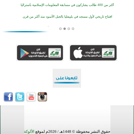
أكثر من 400 طالب يشاركون في مسابقة المعلومات الإسلامية بأستراليا
افتتاح تاريخي لأول مسجد في بلييفليا بالجبل الأسود منذ أكثر من قرن
منطقة ريبوفسي تحتفل بميلاد مسجد جديد في أجواء إيمانية مميزة
أكبر مشروع إسلامي في ريف أستراليا يفتتح أبوابه بعد سنوات من العمل والعطاء
القرآن والتربية في صدارة البرامج الصيفية للمسلمين في بينزا وساراتوف وموردوفيا هذا العام
اختتام الدورة التاسعة لمسابقة حفظ وتلاوة القرآن الكريم في أزناكاييف
أكثر من 100 شخص يتعرفون على الإسلام خلال يوم المسجد المفتوح في ميلفيل
اختتام منافسات قرآنية متميزة في بنغلاديش بمشاركة 3000 متسابق
حقوق النشر محفوظة © 1448هـ / 2026م لموقع
الألوكة