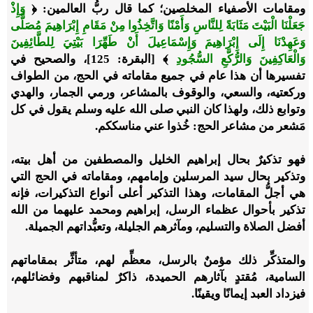
ومقامات الأصفياء المخلصين؛ كما قال ربُّ العالمين: ﴿
وَإِذْ
جَعَلْنَا الْبَيْتَ مَثَابَةً لِلنَّاسِ وَأَمْنًا وَاتَّخِذُوا مِنْ مَقَامِ إِبْرَاهِيمَ مُصَلًّى
وَعَهِدْنَا إِلَى إِبْرَاهِيمَ وَإِسْمَاعِيلَ أَنْ طَهِّرَا بَيْتِيَ لِلطَّائِفِينَ
وَالْعَاكِفِينَ وَالرُّكَّعِ السُّجُودِ
﴾ [البقرة: 125]، والصحيح في
تفسيرها أن هذا عام في جميع مقاماته في الحج، من الطواف
وركعتيه، والسعي، والوقوف بالمشاعر، ورمي الجمار، والهدي
وتوابع ذلك، ولهذا كان النبي صلى الله عليه وسلم يقول في كل
مَشعر من مشاعر الحج: خُذوا عني مناسككم.
فهو تذكيرٌ بحال إبراهيم الخليل والمصطفين من أهل بيته،
وتذكير بحال سيد المرسلين وإمامهم، ومقاماته في الحج التي
هي أجلُّ المقامات، وهذا التذكير أعلى أنواع التذكيرات، فإنه
تذكير بأحوال عظماء الرسل، إبراهيم ومحمد عليهما من الله
أفضل الصلاة والتسليم، ومآثرهم الجليلة، وتعبُّداتهم الجميلة.
والمتذكِّر ذلك مؤمنٌ بالرسل، معظِّم لهم، متأثِّر بمقاماتهم
السامية، مُقتدٍ بآثارهم الحميدة، ذاكرٌ لمناقبهم وفضائلهم،
فيزداد العبد إيمانًا ويقينًا.