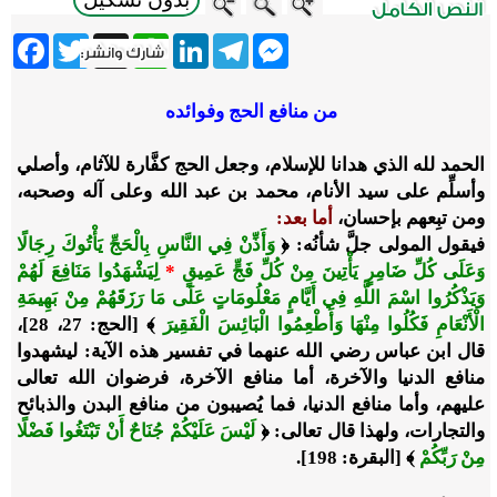
ebook
Twitter
WhatsApp
X
LinkedIn
Telegram
Messenger
من منافع الحج وفوائده
الحمد لله الذي هدانا للإسلام، وجعل الحج كفَّارة للآثام، وأصلي
وأسلِّم على سيد الأنام، محمد بن عبد الله وعلى آله وصحبه،
ومن تبِعهم بإحسان،
أما بعد:
فيقول المولى جلَّ شأنُه: ﴿
وَأَذِّنْ فِي النَّاسِ بِالْحَجِّ يَأْتُوكَ رِجَالًا
وَعَلَى كُلِّ ضَامِرٍ يَأْتِينَ مِنْ كُلِّ فَجٍّ عَمِيقٍ
*
لِيَشْهَدُوا مَنَافِعَ لَهُمْ
وَيَذْكُرُوا اسْمَ اللَّهِ فِي أَيَّامٍ مَعْلُومَاتٍ عَلَى مَا رَزَقَهُمْ مِنْ بَهِيمَةِ
الْأَنْعَامِ فَكُلُوا مِنْهَا وَأَطْعِمُوا الْبَائِسَ الْفَقِيرَ
﴾ [الحج: 27، 28]،
قال ابن عباس رضي الله عنهما في تفسير هذه الآية: ليشهدوا
منافع الدنيا والآخرة، أما منافع الآخرة، فرضوان الله تعالى
عليهم، وأما منافع الدنيا، فما يُصيبون من منافع البدن والذبائح
والتجارات، ولهذا قال تعالى: ﴿
لَيْسَ عَلَيْكُمْ جُنَاحٌ أَنْ تَبْتَغُوا فَضْلًا
مِنْ رَبِّكُمْ
﴾ [البقرة: 198].