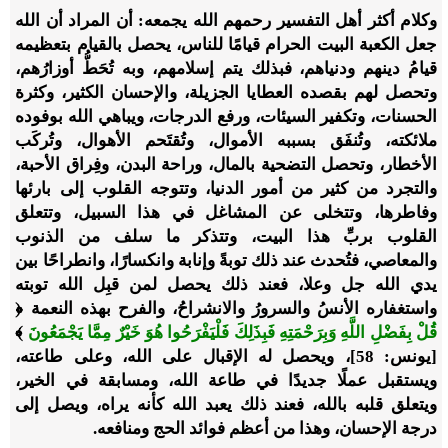
وكلام أكثر أهل التفسير رحمهم الله يجمعه: أن المراد أن الله
جعل الكعبة البيت الحرام قيامًا للناس، يحصل بالقيام بتعظيمه
قيامُ دينهم ودنياهم، فبذلك يتم إسلامهم، وبه تُحَطُّ أوزارُهم،
وتحصل لهم بقصده العطايا الجزيلة، والإحسان الكثير، وكثرة
الحسنات، وتكفير السيئات، ورفع الدرجات، ويباهي الله بوفوده
ملائكته، وتُنفَق بسببه الأموال، وتُقتَحم الأهوال، وتُركَب
الأخطار، وتحصل التضحية بالمال، وراحة البدن، وفِراق الأحبة،
والتجرد من كثير من أمور الدنيا، وتتوجه القلوب إلى بارئها
وفاطرها، وتتخلى عن المشاغل في هذا السبيل، وتتعلق
القلوب بربِّ هذا البيت، وتتذكر ما سلف من الذنوب
والمعاصي، فتُحدث عند ذلك توبةً وإنابة وانكسارًا، وانطراحًا بين
يدي الله جل وعلا، فعند ذلك يحصل لمن قبِل الله توبته
واستغفاره الأنسُ والسرورُ والانشراحُ، والفرح بهذه النعمة ﴿
قُلْ بِفَضْلِ اللَّهِ وَبِرَحْمَتِهِ فَبِذَلِكَ فَلْيَفْرَحُوا هُوَ خَيْرٌ مِمَّا يَجْمَعُونَ
﴾
[يونس: 58]
، ويحصل له الإقبال على الله، وعلى طاعته،
ويستقبل عملًا جديدًا في طاعة الله، ومسابقة في الخير،
ويتعلق قلبه بالله، فعند ذلك يعبد الله كأنه يراه، ويصل إلى
درجة الإحسان، وهذا من أعظم فوائد الحج ومنافعه.