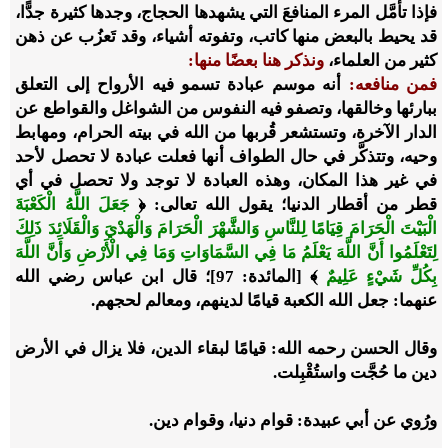
فإذا تأمَّل المرء المنافعَ التي يشهدها الحجاج، وجدها كثيرة جدًّا،
قد يحيط بالبعض منها كاتب، وتفوته أشياء، وقد تَعزُب عن ذهن
كثير من العلماء،
ونذكر هنا بعضًا منها:
فمن منافعه:
أنه موسم عبادة تسمو فيه الأرواح إلى التعلق
ببارئها وخالقها، وتصفو فيه النفوس من الشواغل والقواطع عن
الدار الآخرة، وتستشعر قُربها من الله في بيته الحرام، ومهابط
وحيه، وتتذكَّر في حال الطواف أنها فعلت عبادة لا تحصل لأحد
في غير هذا المكان، وهذه العبادة لا توجد ولا تحصل في أي
قطر من أقطار الدنيا
؛
يقول الله تعالى: ﴿
جَعَلَ اللَّهُ الْكَعْبَةَ
الْبَيْتَ الْحَرَامَ قِيَامًا لِلنَّاسِ وَالشَّهْرَ الْحَرَامَ وَالْهَدْيَ وَالْقَلَائِدَ ذَلِكَ
لِتَعْلَمُوا أَنَّ اللَّهَ يَعْلَمُ مَا فِي السَّمَاوَاتِ وَمَا فِي الْأَرْضِ وَأَنَّ اللَّهَ
بِكُلِّ شَيْءٍ عَلِيمٌ
﴾ [المائدة: 97]؛ قال ابن عباس رضي الله
عنهما: جعل الله الكعبة قيامًا لدينهم، ومعالم لحجهم.
وقال الحسن رحمه الله: قيامًا لبقاء الدين، فلا يزال في الأرض
دين ما حُجَّت واستُقْبِلت.
ورُوي عن أبي عبيدة: قوام دنيا، وقوام دين.