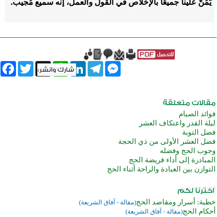
يَمُنَّ علينا جميعًا بالإخلاص في القول والعمل، إنه سميع مُجيب.
book
Twitter
WhatsApp
X
LinkedIn
Telegram
Messenger
فوائد الصيام
ليلة القدر واعتكاف العشر
فضل التوبة
فضل العشر الأولى من ذي الحجة
وجوب الحج وفضله
المبادرة إلى أداء فريضة الحج
التوازن بين العبادة والراحة أثناء الحج
خطبة: أسرار ومقاصد الحج
(مقالة - آفاق الشريعة)
أحكام الحج
(مقالة - آفاق الشريعة)