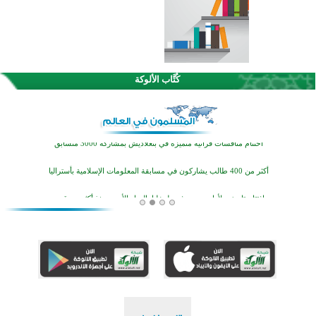
اختتام الدورة التاسعة لمسابقة حفظ وتلاوة القرآن الكريم في أزناكاييف
كُتَّاب الألوكة
تيسليتش تختتم برنامجا تعليميا لتعزيز القيم وبناء الشخصية للشباب المسلمين
اختتام منافسات قرآنية متميزة في بنغلاديش بمشاركة 3000 متسابق
أكثر من 400 طالب يشاركون في مسابقة المعلومات الإسلامية بأستراليا
افتتاح تاريخي لأول مسجد في بلييفليا بالجبل الأسود منذ أكثر من قرن
منطقة ريبوفسي تحتفل بميلاد مسجد جديد في أجواء إيمانية مميزة
أكبر مشروع إسلامي في ريف أستراليا يفتتح أبوابه بعد سنوات من العمل والعطاء
القرآن والتربية في صدارة البرامج الصيفية للمسلمين في بينزا وساراتوف وموردوفيا هذا العام
اختتام الدورة التاسعة لمسابقة حفظ وتلاوة القرآن الكريم في أزناكاييف
تيسليتش تختتم برنامجا تعليميا لتعزيز القيم وبناء الشخصية للشباب المسلمين