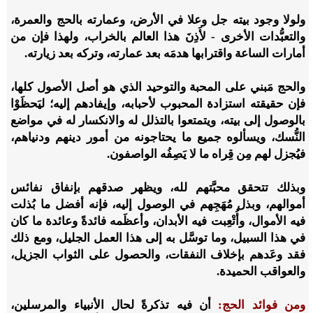
ولولا وجود بيته جل وعلا في الأرض، وعمارته بالحج والعمرة،
والتعبُّدات الأخرى - لأَذِنَ هذا العالم بالخراب، ولهذا فإن من
أمارات الساعة واقترابها هدمَه بعد عمارته، وتركه بعد زيارته.
والحج مَبني على المحبة والتوحيد الذي هو أصل الأصول كلها،
فإن حقيقته استزادة المحبوب لأحبابه، وإيفادهم إليه؛ ليَحظَوْا
بالوصول إلى بيته، ويتمتعوا بالتذلل له والانكسار له في مواضع
النُّسك، ويسألوه جميع ما يحتاجونه من أمور دينهم ودنياهم،
فيُجزل لهم مِن قِراه ما لا يَصِفُه الواصفون.
وبذلك تتحقق محبَّتهم لله، ويظهر صدقهم بإنفاق نفائس
أموالهم، وبذل مُهَجِهم في الوصول إليه، فإنه أفضل ما بُذلت
فيه الأموال، وأُتْعِبت فيه الأبدان، وأعظَمه فائدةً وعائدة ما كان
في هذا السبيل، وما توسَّل به إلى هذا العمل الجليل، ومع ذلك
فقد وعَدهم بإخلاف النفقات، والحصول على الثواب الجزيل،
والعواقب الحميدة.
ومن فوائد الحج:
أن فيه تذكرةً لحال الأنبياء والمرسلين،