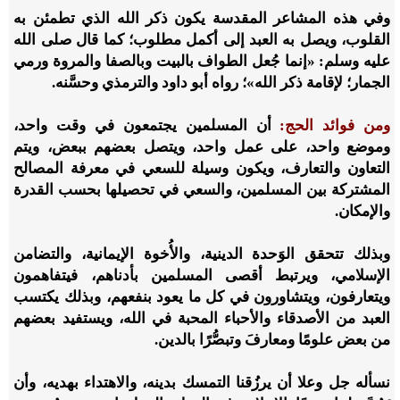
وفي هذه المشاعر المقدسة يكون ذكر الله الذي تطمئن به
القلوب، ويصل به العبد إلى أكمل مطلوب؛ كما قال صلى الله
عليه وسلم: «إنما جُعل الطواف بالبيت وبالصفا والمروة ورمي
الجمار؛ لإقامة ذكر الله»؛ رواه أبو داود والترمذي وحسَّنه.
ومن فوائد الحج:
أن المسلمين يجتمعون في وقت واحد،
وموضع واحد، على عمل واحد، ويتصل بعضهم ببعض، ويتم
التعاون والتعارف، ويكون وسيلة للسعي في معرفة المصالح
المشتركة بين المسلمين، والسعي في تحصيلها بحسب القدرة
والإمكان.
وبذلك تتحقق الوَحدة الدينية، والأُخوة الإيمانية، والتضامن
الإسلامي، ويرتبط أقصى المسلمين بأدناهم، فيتفاهمون
ويتعارفون، ويتشاورون في كل ما يعود بنفعهم، وبذلك يكتسب
العبد من الأصدقاء والأحباء المحبة في الله، ويستفيد بعضهم
من بعض علومًا ومعارفَ وتبصُّرًا بالدين.
نسأله جل وعلا أن يرزُقنا التمسك بدينه، والاهتداء بهديه، وأن