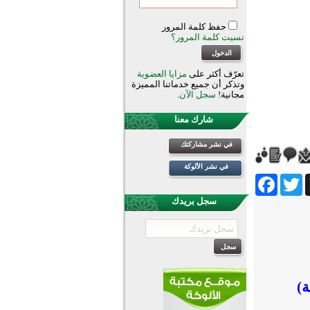
حفظ كلمة المرور
نسيت كلمة المرور؟
تعرّف أكثر على
مزايا العضوية
وتذكر أن جميع خدماتنا المميزة
مجانية!
سجل الآن
.
شارك معنا
في نشر مشاركتك
في نشر الألوكة
Facebook
Twitter
Wh
سجل بريدك
)