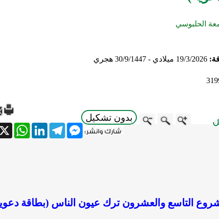
عة الحلبوسي
فة:
19/3/2026 ميلادي - 30/9/1447 هجري
319
بدون تشكيل
atsApp
X
LinkedIn
Telegram
Messenger
روع التاسع والعشرون ترك عيون الناس (بطاقة دعوية