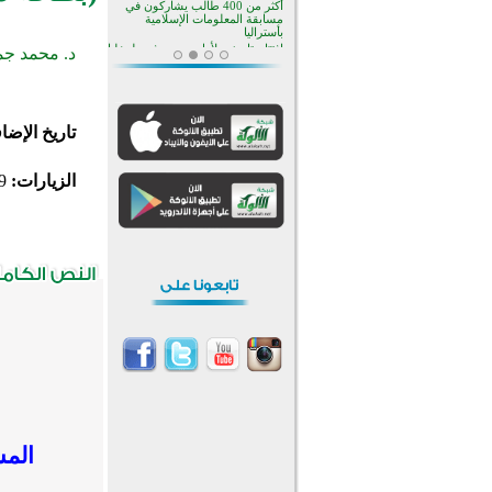
منطقة ريبوفسي تحتفل بميلاد
مسجد جديد في أجواء إيمانية مميزة
د. محمد جم
أكبر مشروع إسلامي في ريف
أستراليا يفتتح أبوابه بعد سنوات من
العمل والعطاء
القرآن والتربية في صدارة البرامج
الصيفية للمسلمين في بينزا
وساراتوف وموردوفيا هذا العام
تاريخ الإضا
اختتام الدورة التاسعة لمسابقة حفظ
وتلاوة القرآن الكريم في أزناكاييف
الزيارات:
9
تيسليتش تختتم برنامجا تعليميا لتعزيز
القيم وبناء الشخصية للشباب
المسلمين
اختتام منافسات قرآنية متميزة في
بنغلاديش بمشاركة 3000 متسابق
أكثر من 400 طالب يشاركون في
مسابقة المعلومات الإسلامية
بأستراليا
المش