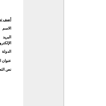
أضف تع
الاسم
البريد
الإلكترو
الدولة
عنوان ا
نص التع