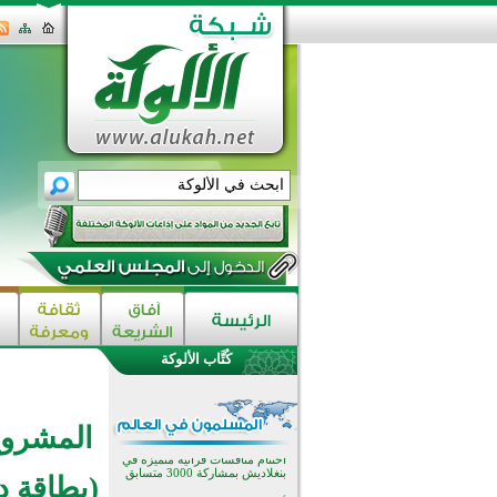
اختتام الدورة التاسعة لمسابقة حفظ
وتلاوة القرآن الكريم في أزناكاييف
تيسليتش تختتم برنامجا تعليميا لتعزيز
القيم وبناء الشخصية للشباب
كُتَّاب الألوكة
المسلمين
اختتام منافسات قرآنية متميزة في
بنغلاديش بمشاركة 3000 متسابق
أكثر من 400 طالب يشاركون في
المشروع
مسابقة المعلومات الإسلامية
بأستراليا
افتتاح تاريخي لأول مسجد في بلييفليا
(بطاقة د
بالجبل الأسود منذ أكثر من قرن