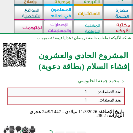
شبكة الألوكة
/
ملفات خاصة
/
رمضان
/
هدايا قيمة
/
تصميمات
المشروع الحادي والعشرون
إفشاء السلام (بطاقة دعوية)
د. محمد جمعة الحلبوسي
عدد الصفحات
:
1
عدد المجلدات
:
1
تاريخ الإضافة:
11/3/2026 ميلادي - 24/9/1447 هجري
الزيارات:
2802