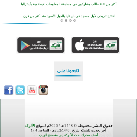
افتتاح تاريخي لأول مسجد في بلييفليا بالجبل الأسود منذ أكثر من قرن
منطقة ريبوفسي تحتفل بميلاد مسجد جديد في أجواء إيمانية مميزة
أكبر مشروع إسلامي في ريف أستراليا يفتتح أبوابه بعد سنوات من العمل والعطاء
القرآن والتربية في صدارة البرامج الصيفية للمسلمين في بينزا وساراتوف وموردوفيا هذا العام
اختتام الدورة التاسعة لمسابقة حفظ وتلاوة القرآن الكريم في أزناكاييف
أكثر من 100 شخص يتعرفون على الإسلام خلال يوم المسجد المفتوح في ميلفيل
اختتام منافسات قرآنية متميزة في بنغلاديش بمشاركة 3000 متسابق
حقوق النشر محفوظة © 1448هـ / 2026م لموقع
الألوكة
آخر تحديث للشبكة بتاريخ : 25/2/1448هـ - الساعة: 17:4
أضف محرك بحث الألوكة إلى متصفح الويب