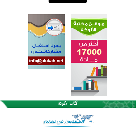
القرآن والتربية في صدارة البرامج الصيفية للمسلمين في بينزا وساراتوف وموردوفيا هذا العام
اختتام الدورة التاسعة لمسابقة حفظ وتلاوة القرآن الكريم في أزناكاييف
كُتَّاب الألوكة
أكثر من 100 شخص يتعرفون على الإسلام خلال يوم المسجد المفتوح في ميلفيل
اختتام منافسات قرآنية متميزة في بنغلاديش بمشاركة 3000 متسابق
أكثر من 400 طالب يشاركون في مسابقة المعلومات الإسلامية بأستراليا