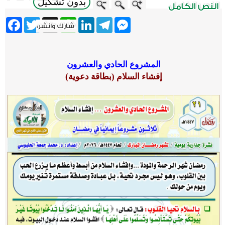
بدون تشكيل
ebook
Twitter
WhatsApp
X
LinkedIn
Telegram
Messenger
المشروع الحادي والعشرون
إفشاء السلام (بطاقة دعوية)