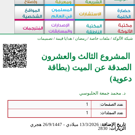
شبكة الألوكة
/
ملفات خاصة
/
رمضان
/
هدايا قيمة
/
تصميمات
المشروع الثالث والعشرون
الصدقة عن الميت (بطاقة
دعوية)
د. محمد جمعة الحلبوسي
عدد الصفحات
:
1
عدد المجلدات
:
1
تاريخ الإضافة:
13/3/2026 ميلادي - 26/9/1447 هجري
الزيارات:
2830