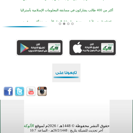
أكثر من 400 طالب يشاركون في مسابقة المعلومات الإسلامية بأستراليا
افتتاح تاريخي لأول مسجد في بلييفليا بالجبل الأسود منذ أكثر من قرن
منطقة ريبوفسي تحتفل بميلاد مسجد جديد في أجواء إيمانية مميزة
أكبر مشروع إسلامي في ريف أستراليا يفتتح أبوابه بعد سنوات من العمل والعطاء
القرآن والتربية في صدارة البرامج الصيفية للمسلمين في بينزا وساراتوف وموردوفيا هذا العام
اختتام الدورة التاسعة لمسابقة حفظ وتلاوة القرآن الكريم في أزناكاييف
أكثر من 100 شخص يتعرفون على الإسلام خلال يوم المسجد المفتوح في ميلفيل
اختتام منافسات قرآنية متميزة في بنغلاديش بمشاركة 3000 متسابق
حقوق النشر محفوظة © 1448هـ / 2026م لموقع
الألوكة
آخر تحديث للشبكة بتاريخ : 26/2/1448هـ - الساعة: 10:7