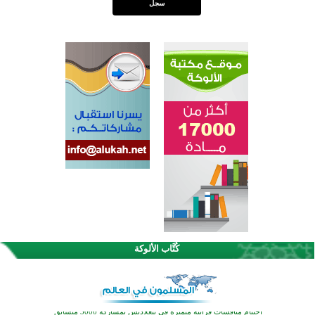
القرآن والتربية في صدارة البرامج الصيفية للمسلمين في بينزا وساراتوف وموردوفيا هذا العام
اختتام الدورة التاسعة لمسابقة حفظ وتلاوة القرآن الكريم في أزناكاييف
كُتَّاب الألوكة
أكثر من 100 شخص يتعرفون على الإسلام خلال يوم المسجد المفتوح في ميلفيل
اختتام منافسات قرآنية متميزة في بنغلاديش بمشاركة 3000 متسابق