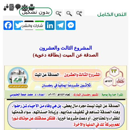
بدون تشكيل
ebook
Twitter
WhatsApp
X
LinkedIn
Telegram
Messenger
المشروع الثالث والعشرون
الصدقة عن الميت (بطاقة دعوية)