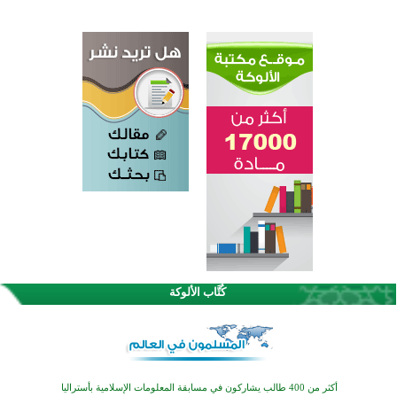
اختتام الدورة التاسعة لمسابقة حفظ وتلاوة القرآن الكريم في أزناكاييف
تيسليتش تختتم برنامجا تعليميا لتعزيز القيم وبناء الشخصية للشباب المسلمين
كُتَّاب الألوكة
اختتام منافسات قرآنية متميزة في بنغلاديش بمشاركة 3000 متسابق
أكثر من 400 طالب يشاركون في مسابقة المعلومات الإسلامية بأستراليا
افتتاح تاريخي لأول مسجد في بلييفليا بالجبل الأسود منذ أكثر من قرن