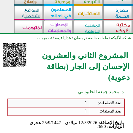
شبكة الألوكة
/
ملفات خاصة
/
رمضان
/
هدايا قيمة
/
تصميمات
المشروع الثاني والعشرون
الإحسان إلى الجار (بطاقة
دعوية)
د. محمد جمعة الحلبوسي
عدد الصفحات
:
1
عدد المجلدات
:
1
تاريخ الإضافة:
12/3/2026 ميلادي - 25/9/1447 هجري
الزيارات:
2690