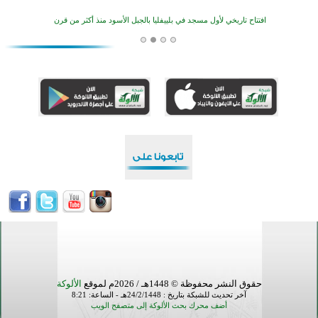
منطقة ريبوفسي تحتفل بميلاد مسجد جديد في أجواء إيمانية مميزة
أكبر مشروع إسلامي في ريف أستراليا يفتتح أبوابه بعد سنوات من العمل والعطاء
القرآن والتربية في صدارة البرامج الصيفية للمسلمين في بينزا وساراتوف وموردوفيا هذا العام
اختتام الدورة التاسعة لمسابقة حفظ وتلاوة القرآن الكريم في أزناكاييف
تيسليتش تختتم برنامجا تعليميا لتعزيز القيم وبناء الشخصية للشباب المسلمين
اختتام منافسات قرآنية متميزة في بنغلاديش بمشاركة 3000 متسابق
أكثر من 400 طالب يشاركون في مسابقة المعلومات الإسلامية بأستراليا
حقوق النشر محفوظة © 1448هـ / 2026م لموقع
الألوكة
آخر تحديث للشبكة بتاريخ : 24/2/1448هـ - الساعة: 8:21
أضف محرك بحث الألوكة إلى متصفح الويب