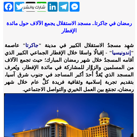
ebook
Twitter
WhatsApp
X
LinkedIn
Telegram
Messenger
رمضان في جاكرتا
..
مسجد الاستقلال
يجمع الآلاف حول مائدة
الإفطار
شهِد مسجدُ الاستقلال الكبير في مدينة "
جاكرتا
" عاصمة
"
إندونيسيا
" - إقبالًا واسعًا خلال الإفطار الجماعي الكبير الذي
أقامه المسجدُ خلال شهر رمضان المبارك؛ حيث تجمع الآلاف
من المسلمين والزوَّار للمشاركة في مائدة الإفطار، ويُعرف
المسجد الذي يُعَدُّ أحدَ أكبر المساجد في جنوب شرق آسيا،
بتقديم تجربة إسلامية وثقافية فريدة كلَّ عام خلال شهر
رمضان، تجمَع بين العمل الخيري والتواصل الاجتماعي.