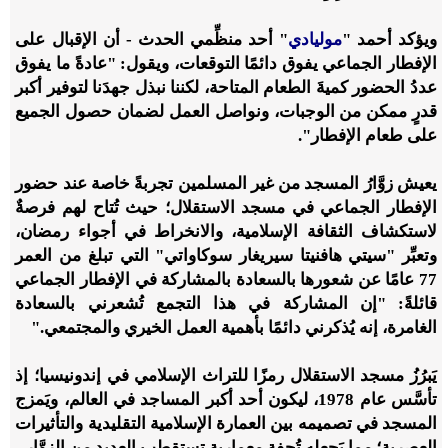
ويؤكد أحمد "
موليادي
" أحد منظِّمي الحدث - أن الإقبال على
الإفطار الجماعي يفوق دائمًا التوقعات، ويقول: "عادةً ما يفوق
عددُ الحضور كميةَ الطعام المتاحة، لكننا نبذل جهدَنا لتوفير أكبر
قدرٍ ممكن من الوجبات، ونواصل العمل لضمان حصول الجميع
على طعام الإفطار".
يعيش زوَّارُ المسجد من غير المسلمين تجربةً خاصة عند حضور
الإفطار الجماعي في مسجد الاستقلال؛ حيث تُتاح لهم فرصةٌ
لاستكشاف الثقافة الإسلامية، والانخراط في أجواء رمضان،
وتعبِّر "سيتي هافنيتا سيريغار سوكاواتي" التي تبلغ من العمر
77 عامًا عن شعورها بالسعادة بالمشاركة في الإفطار الجماعي
قائلةً: "إن المشاركة في هذا التجمع تُشعرني بالسعادة
الغامرة، إنه يُذكرني دائمًا بأهمية العمل الخيري والمجتمعي."
يَبرُزُ مسجد الاستقلال رمزًا للتراث الإسلامي في إندونيسيا؛ إذ
تأسَّس عام 1978، ليكون أحد أكبر المساجد في العالم، ويَمزج
المسجد في تصميمه بين العمارة الإسلامية التقليدية والتأثيرات
العصرية؛ مما يَجعله تُحفة معمارية تستقطب العديد من الزوَّار.