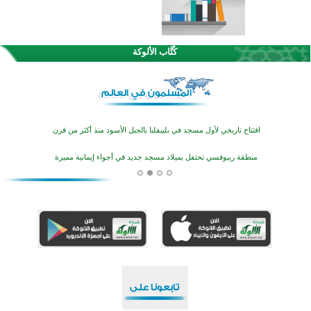
اختتام الدورة التاسعة لمسابقة حفظ وتلاوة القرآن الكريم في أزناكاييف
تيسليتش تختتم برنامجا تعليميا لتعزيز القيم وبناء الشخصية للشباب المسلمين
كُتَّاب الألوكة
اختتام منافسات قرآنية متميزة في بنغلاديش بمشاركة 3000 متسابق
أكثر من 400 طالب يشاركون في مسابقة المعلومات الإسلامية بأستراليا
افتتاح تاريخي لأول مسجد في بلييفليا بالجبل الأسود منذ أكثر من قرن
منطقة ريبوفسي تحتفل بميلاد مسجد جديد في أجواء إيمانية مميزة
أكبر مشروع إسلامي في ريف أستراليا يفتتح أبوابه بعد سنوات من العمل والعطاء
القرآن والتربية في صدارة البرامج الصيفية للمسلمين في بينزا وساراتوف وموردوفيا هذا العام
اختتام الدورة التاسعة لمسابقة حفظ وتلاوة القرآن الكريم في أزناكاييف
تيسليتش تختتم برنامجا تعليميا لتعزيز القيم وبناء الشخصية للشباب المسلمين
اختتام منافسات قرآنية متميزة في بنغلاديش بمشاركة 3000 متسابق
أكثر من 400 طالب يشاركون في مسابقة المعلومات الإسلامية بأستراليا