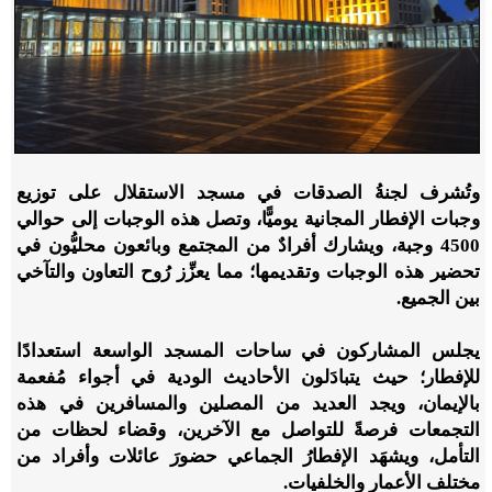
وتُشرف لجنةُ الصدقات في مسجد الاستقلال على توزيع
وجبات الإفطار المجانية يوميًّا، وتصل هذه الوجبات إلى حوالي
4500 وجبة، ويشارك أفرادٌ من المجتمع وبائعون محليُّون في
تحضير هذه الوجبات وتقديمها؛ مما يعزِّز رُوح التعاون والتآخي
بين الجميع.
يجلس المشاركون في ساحات المسجد الواسعة استعدادًا
للإفطار؛ حيث يتبادَلون الأحاديث الودية في أجواء مُفعمة
بالإيمان، ويجد العديد من المصلين والمسافرين في هذه
التجمعات فرصةً للتواصل مع الآخرين، وقضاء لحظات من
التأمل، ويشهَد الإفطارُ الجماعي حضورَ عائلات وأفراد من
مختلف الأعمار والخلفيات.