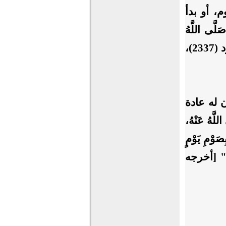
، أو بدأ
َى اللَّهُ
عَلَيْهِ وَسَلَّمَ قَالَ: "إِذَا انْتَصَفَ شَعْبَانُ فَلَا تَصُومُوا" [أخرجه أبو داود (2337)،
 له عادة
هُ عَنْهُ،
ِصَوْمِ يَوْمٍ
َوْمَ" [أخرجه