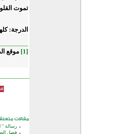
تموت القلو
الدرجة: كل
[1]
موقع الد
رسالة " 
فضل الص