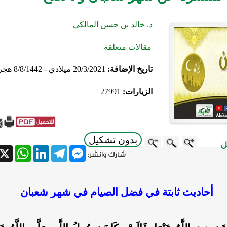
د. خالد بن حسن المالكي
مقالات متعلقة
تاريخ الإضافة:
20/3/2021 ميلادي - 8/8/1442 هجري
الزيارات:
27991
بدون تشكيل
atsApp
X
LinkedIn
Telegram
Messenger
أحاديث ثابتة في فضل الصيام في شهر شعبان