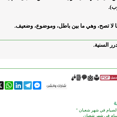
ب).
ها لا تصح، وهي ما بين باطل، وموضوع، وضعيف.
رر السنية.
tsApp
X
LinkedIn
Telegram
Messenger
الصيام في شهر شعبان "
يام في شهر شعبان