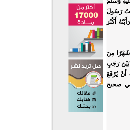
ْهِ وَسَلَّمَ
َيْتُ رَسُولَ
ْتُهُ أَكْثَرَ
شَهْرًا مِنَ
َيْنَ رَجَبٍ
أَنْ يُرْفَعَ
وحسنه الألباني في صحيح