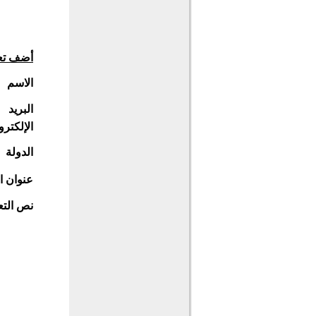
أضف تع
الاسم
البريد
الإلكترو
الدولة
عنوان ا
نص التع