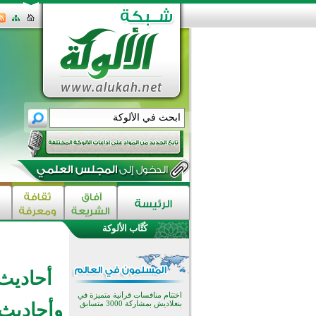
اختتام الدورة التاسعة لمسابقة حفظ
وتلاوة القرآن الكريم في أزناكاييف
تيسليتش تختتم برنامجا تعليميا لتعزيز
كُتَّاب الألوكة
القيم وبناء الشخصية للشباب
المسلمين
اختتام منافسات قرآنية متميزة في
بنغلاديش بمشاركة 3000 متسابق
أحاديث
أكثر من 400 طالب يشاركون في
مسابقة المعلومات الإسلامية
بأستراليا
وأحاديث
افتتاح تاريخي لأول مسجد في بلييفليا
بالجبل الأسود منذ أكثر من قرن