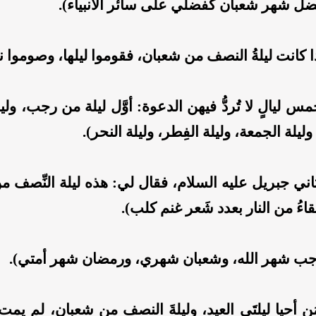
ل شهر شعبان كفضلي على سائر الأنبياء).
 كانت ليلةُ النصف من شعبان، فقوموا ليلها، وصوموا نه
 ليالٍ لا تُردُّ فيهن الدعوة: أوَّل ليلة من رجب، ول
يلة الجمعة، وليلة الفِطر، وليلة النحر).
ني جبريل عليه السلام، فقال لي: هذه ليلة النِّصف م
تقاءُ من النار بعدد شَعر غنم كلب).
ب شهر الله، وشعبان شهري، ورمضان شهر أمتي).
 أحيا ليلتَي العيد، وليلةَ النصف من شعبان، لم يمت 