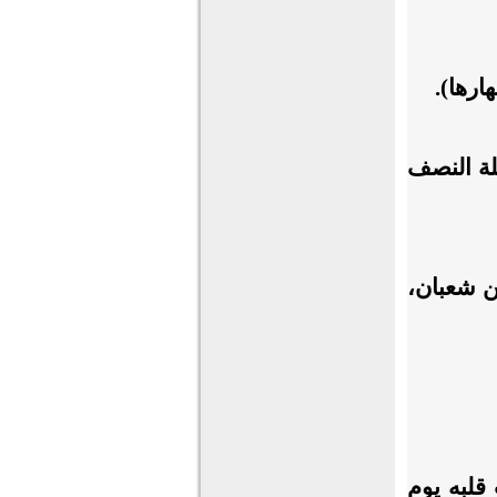
ارها).
يلة النصف
ن شعبان،
قلبه يوم