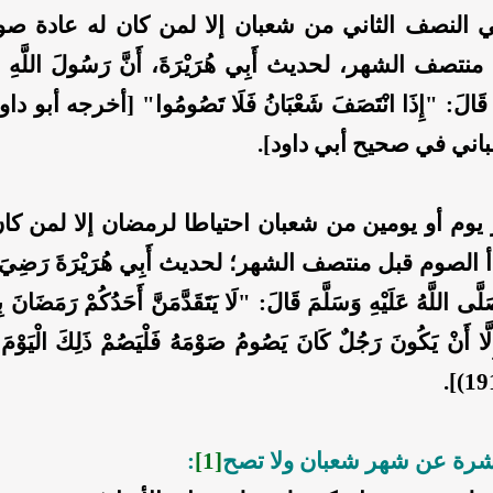
 النصف الثاني من شعبان إلا لمن كان له عادة صوم
صف الشهر، لحديث أَبِي هُرَيْرَةَ، أَنَّ رَسُولَ اللَّهِ صَلّ
اني في صحيح أبي داود].
يوم أو يومين من شعبان احتياطا لرمضان إلا لمن كان
لصوم قبل منتصف الشهر؛ لحديث أَبِي هُرَيْرَةَ رَضِيَ اللَّ
َلَّى اللَّهُ عَلَيْهِ وَسَلَّمَ قَالَ: "لَا يَتَقَدَّمَنَّ أَحَدُكُمْ رَمَضَانَ ب
 إِلَّا أَنْ يَكُونَ رَجُلٌ كَانَ يَصُومُ صَوْمَهُ فَلْيَصُمْ ذَلِكَ الْي
شرة عن شهر شعبان ولا تصح
[1]
: