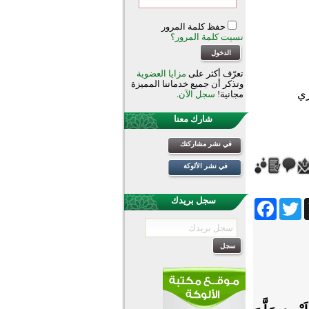
حفظ كلمة المرور
نسيت كلمة المرور؟
تعرّف أكثر على
مزايا العضوية
وتذكر أن جميع خدماتنا المميزة
مجانية!
سجل الآن
.
شارك معنا
في نشر مشاركتك
في نشر الألوكة
سجل بريدك
Facebook
Twitter
Wh