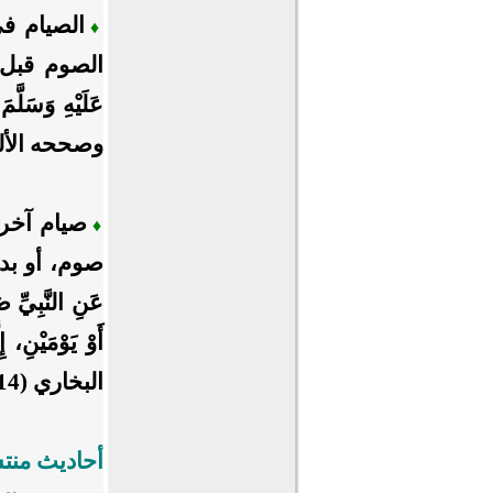
الصيام في
♦
الصوم قبل منت
وصححه الألب
صيام آخر 
♦
صوم، أو بدأ ا
عَنِ النَّبِيِّ ص
أَوْ يَوْمَيْنِ،
البخاري (1914)].
أحاديث منت