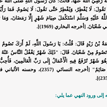
رَضِيَ اللَّهُ عَنْهَا، قَالَتْ: كَانَ رَسُولُ اللَّهِ صَلَّى اللَّهُ عَلَي
َقُولَ: لَا يُفْطِرُ، وَيُفْطِرُ حَتَّى نَقُولَ: لَا يَصُومُ. فَمَا رَأ
لَّهُ عَلَيْهِ وَسَلَّمَ اسْتَكْمَلَ صِيَامَ شَهْرٍ إِلَّا رَمَضَانَ، وَمَا رَأَي
فِي شَعْبَانَ. [أخرجه البخاري (1969)].
ةُ بْنُ زَيْدٍ قَالَ: قُلْتُ: يَا رَسُولَ اللَّهِ، لَمْ أَرَكَ تَصُومُ 
تَصُومُ مِنْ شَعْبَانَ. قَالَ: "ذَلِكَ شَهْرٌ يَغْفُلُ النَّاسُ عَنْهُ ب
ُوَ شَهْرٌ تُرْفَعُ فِيهِ الْأَعْمَالُ إِلَى رَبِّ الْعَالَمِينَ، فَأُحِبُّ 
عَمَلِي وَأَنَا صَائِمٌ" [أخرجه النسائي (2357)، 
ه إلى ورود النهي عما يلي: