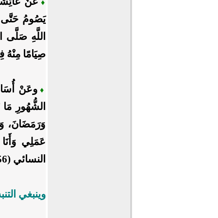
عَنْ عَائِشَةَ 
♦
يَصُومُ حَتَّى ن
اللَّهِ صَلَّى ال
صِيَامًا مِنْهُ 
وعَنْ أُسَامَ
♦
الشُّهُورِ مَا 
وَرَمَضَانَ، وَه
النسائي (2356)].
وينبغي التنب