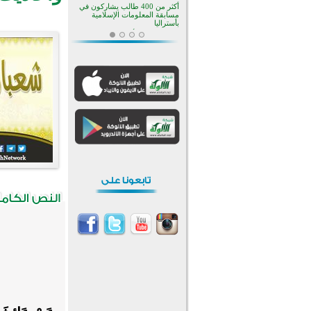
منطقة ريبوفسي تحتفل بميلاد
مسجد جديد في أجواء إيمانية مميزة
أكبر مشروع إسلامي في ريف
أستراليا يفتتح أبوابه بعد سنوات من
العمل والعطاء
القرآن والتربية في صدارة البرامج
الصيفية للمسلمين في بينزا
وساراتوف وموردوفيا هذا العام
اختتام الدورة التاسعة لمسابقة حفظ
وتلاوة القرآن الكريم في أزناكاييف
تيسليتش تختتم برنامجا تعليميا لتعزيز
القيم وبناء الشخصية للشباب
المسلمين
اختتام منافسات قرآنية متميزة في
بنغلاديش بمشاركة 3000 متسابق
أكثر من 400 طالب يشاركون في
مسابقة المعلومات الإسلامية
بأستراليا