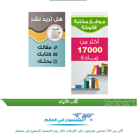
كُتَّاب الألوكة
القرآن والتربية في صدارة البرامج الصيفية للمسلمين في بينزا وساراتوف وموردوفيا هذا العام
اختتام الدورة التاسعة لمسابقة حفظ وتلاوة القرآن الكريم في أزناكاييف
أكثر من 100 شخص يتعرفون على الإسلام خلال يوم المسجد المفتوح في ميلفيل