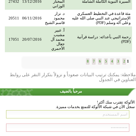
السيرة النبوية الكاملة الشاملة
المختار
13/12/2016
27432
الوزاني
مئة قاعدة في التخطيط العسكري
د. نزار
الإستراتيجي عند النبي صلى الله عليه
محمود
06/11/2016
20511
وعلى آله وسلم (PDF)
قاسم الشيخ
أ. عبير
مشبب
رحمة النبي بأعدائه: دراسة قرآنية
محمد آل
20/07/2016
17051
(PDF)
جعال
الأحمري
1
8
7
6
5
4
3
2
ملاحظة: يمكنك ترتيب البيانات صعوداً و نزولاً بتكرار النقر على روابط
العناوين في الجدول
مرحباً بالضيف
الألوكة تقترب منك أكثر!
سجل الآن في شبكة الألوكة للتمتع بخدمات مميزة.