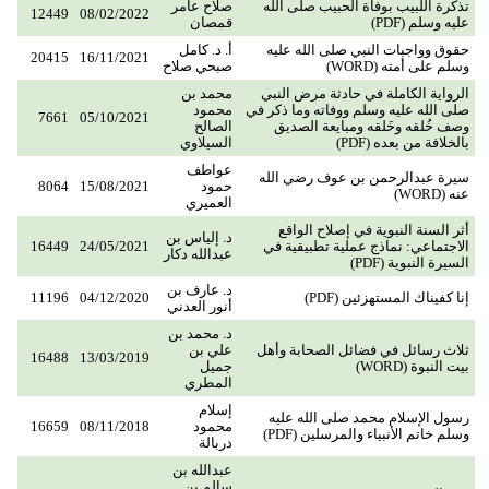
تذكرة اللبيب بوفاة الحبيب صلى الله
صلاح عامر
12449
08/02/2022
عليه وسلم (PDF)
قمصان
حقوق وواجبات النبي صلى الله عليه
أ. د. كامل
20415
16/11/2021
وسلم على أمته (WORD)
صبحي صلاح
الرواية الكاملة في حادثة مرض النبي
محمد بن
صلى الله عليه وسلم ووفاته وما ذكر في
محمود
7661
05/10/2021
وصف خُلقه وخَلقه ومبايعة الصديق
الصالح
بالخلافة من بعده (PDF)
السيلاوي
عواطف
سيرة عبدالرحمن بن عوف رضي الله
حمود
15/08/2021
8064
عنه (WORD)
العميري
أثر السنة النبوية في إصلاح الواقع
د. إلياس بن
الاجتماعي: نماذج عملية تطبيقية في
24/05/2021
16449
عبدالله دكار
السيرة النبوية (PDF)
د. عارف بن
إنا كفيناك المستهزئين (PDF)
04/12/2020
11196
أنور العدني
د. محمد بن
ثلاث رسائل في فضائل الصحابة وأهل
علي بن
16488
13/03/2019
بيت النبوة (WORD)
جميل
المطري
إسلام
رسول الإسلام محمد صلى الله عليه
محمود
08/11/2018
16659
وسلم خاتم الأنبياء والمرسلين (PDF)
دربالة
عبدالله بن
سالم بن