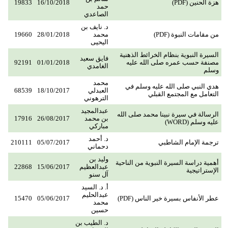
هزة الحنين (PDF)
16/10/2018
19833
حمد
الصاعدي
د. نايف بن
من مقامات النبوة (PDF)
محمد
28/01/2018
19660
اليحيى
السيرة النبوية بنظام الخرائط الذهنية
فايق سعيد
مصنفة حسب عمره صلى الله عليه
01/01/2018
92191
الغامدي
وسلم
محمد
هدي النبي صلى الله عليه وسلم في
العبدلي
18/10/2017
68539
التعامل مع المجتمع القبلي
الترهوني
عبدالمجيد
الرسالة في سيرة نبينا محمد صلى الله
بن محمد
26/08/2017
17916
عليه وسلم (WORD)
مباركي
د. أحمد
ترجمة الإمام الشاطبي
05/07/2017
210111
دحماني
وليد بن
أهمية دراسة السيرة النبوية من الناحية
عبدالعظيم
15/06/2017
22868
الإستراتيجية
آل سنو
أ. د. السيد
عبدالحليم
عطر الأنفاس بسيرة خير الناس (PDF)
05/06/2017
15470
محمد
حسين
د. الطيب بن