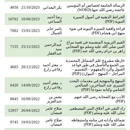
الرسالة الجامعة لخصائص أم المؤمنين
بكر البعداني
21/10/2023
4956
عائشة رضي الله عنها (WORD)
الخرائط الذهنية في أصول السيرة
رضا أحمد
16762
10/06/2023
النبوية (PDF)
السباعي
قراءة واقعية للسيرة النبوية في ضوء
ياسر جابر
7062
15/01/2023
منهج ابن هشام (PDF)
الجمال
د.
القيم التربوية المتضمنة في قصة مزاح
عبدالرحمن
النبي صلى الله عليه وسلم مع الصحابي
25/12/2022
7155
سيد
زاهر بن حرام رضي الله عنه (PDF)
عبدالغفار
خارطة مشروع علم الشمائل المحمدية
بين الجمع والتأصيل في طور قواعد
د. معتز أحمد
4665
20/12/2022
القبول والرد (المفهوم – التقسيم –
رفاعي زارع
المراحل – المنهج – الموارد) (PDF)
المنهج والمنهجية في مقدمات البحث
د. معتز أحمد
السيري عند المتأخرين: الصالحي
14/09/2022
6420
رفاعي زارع
الشامي وكتابه نموذجا (PDF)
الأدب مع الصحابة رضي الله عنهم
معمر بن
8045
10/09/2022
(PDF)
عبدالعزيز
زاد التقى في أخلاق النبي المصطفى
صلاح عامر
12957
26/04/2022
صلى الله عليه وسلم (PDF)
قمصان
شمائله وآدابه في منامه واستيقاظه
صلاح عامر
9745
19/03/2022
صلى الله عليه وسلم (PDF)
قمصان