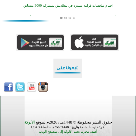
اختتام منافسات قرآنية متميزة في بنغلاديش بمشاركة 3000 متسابق
أكثر من 400 طالب يشاركون في مسابقة المعلومات الإسلامية بأستراليا
افتتاح تاريخي لأول مسجد في بلييفليا بالجبل الأسود منذ أكثر من قرن
منطقة ريبوفسي تحتفل بميلاد مسجد جديد في أجواء إيمانية مميزة
أكبر مشروع إسلامي في ريف أستراليا يفتتح أبوابه بعد سنوات من العمل والعطاء
القرآن والتربية في صدارة البرامج الصيفية للمسلمين في بينزا وساراتوف وموردوفيا هذا العام
اختتام الدورة التاسعة لمسابقة حفظ وتلاوة القرآن الكريم في أزناكاييف
أكثر من 100 شخص يتعرفون على الإسلام خلال يوم المسجد المفتوح في ميلفيل
اختتام منافسات قرآنية متميزة في بنغلاديش بمشاركة 3000 متسابق
حقوق النشر محفوظة © 1448هـ / 2026م لموقع
الألوكة
آخر تحديث للشبكة بتاريخ : 25/2/1448هـ - الساعة: 17:4
أضف محرك بحث الألوكة إلى متصفح الويب