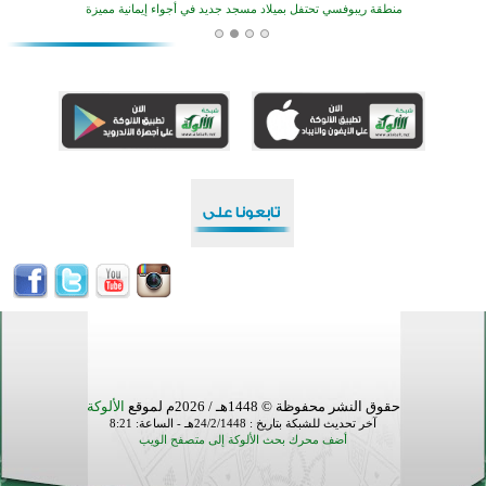
أكبر مشروع إسلامي في ريف أستراليا يفتتح أبوابه بعد سنوات من العمل والعطاء
القرآن والتربية في صدارة البرامج الصيفية للمسلمين في بينزا وساراتوف وموردوفيا هذا العام
اختتام الدورة التاسعة لمسابقة حفظ وتلاوة القرآن الكريم في أزناكاييف
تيسليتش تختتم برنامجا تعليميا لتعزيز القيم وبناء الشخصية للشباب المسلمين
اختتام منافسات قرآنية متميزة في بنغلاديش بمشاركة 3000 متسابق
أكثر من 400 طالب يشاركون في مسابقة المعلومات الإسلامية بأستراليا
حقوق النشر محفوظة © 1448هـ / 2026م لموقع
الألوكة
آخر تحديث للشبكة بتاريخ : 24/2/1448هـ - الساعة: 8:21
أضف محرك بحث الألوكة إلى متصفح الويب