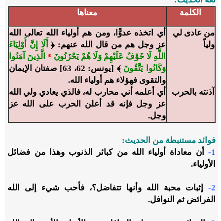
الكلمة
معناها
من عادى لي
أي اتخذه عدوًّا، ومن هم أولياء الله تعالى الله
ولياً
عز وجل هم من قال الله عنهم: ﴿
أَلَا إِنَّ أَوْلِيَاءَ
اللَّهِ لَا خَوْفٌ عَلَيْهِمْ وَلَا هُمْ يَحْزَنُونَ
*
الَّذِينَ آمَنُوا
وَكَانُوا يَتَّقُونَ
﴾ [يونس: 62، 63] صفتان الإيمان
والتقوى فهؤلاء هم أولياء الله.
آذنته بالحرب
أي أعلمه أني محارب له، فالذي يعادي ولي الله
عز وجل فإنه قد أعلن الحرب على الله عز
وجل.
فوائد مستنبطة من الحديث:
1-
أن معاداة أولياء الله من كبائر الذنوب وهذا من فضائل
الأولياء.
2-
إثبات محبة الله وأنها تتفاضل؟، فأحب شيء إلى الله
الفرائض ثم النوافل.