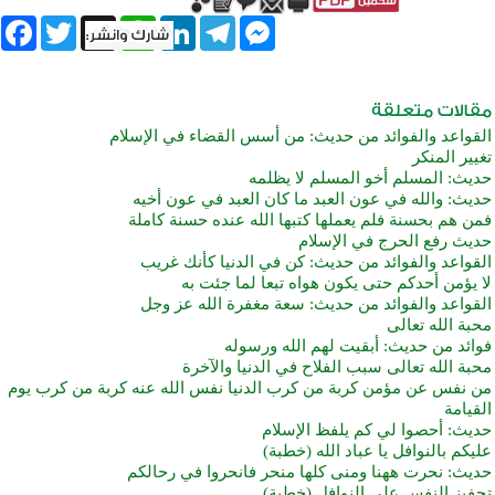
book
Twitter
WhatsApp
X
LinkedIn
Telegram
Messenger
القواعد والفوائد من حديث: من أسس القضاء في الإسلام
تغيير المنكر
حديث: المسلم أخو المسلم لا يظلمه
حديث: والله في عون العبد ما كان العبد في عون أخيه
فمن هم بحسنة فلم يعملها كتبها الله عنده حسنة كاملة
حديث رفع الحرج في الإسلام
القواعد والفوائد من حديث: كن في الدنيا كأنك غريب
لا يؤمن أحدكم حتى يكون هواه تبعا لما جئت به
القواعد والفوائد من حديث: سعة مغفرة الله عز وجل
محبة الله تعالى
فوائد من حديث: أبقيت لهم الله ورسوله
محبة الله تعالى سبب الفلاح في الدنيا والآخرة
من نفس عن مؤمن كربة من كرب الدنيا نفس الله عنه كربة من كرب يوم
القيامة
حديث: أحصوا لي كم يلفظ الإسلام
عليكم بالنوافل يا عباد الله (خطبة)
حديث: نحرت ههنا ومنى كلها منحر فانحروا في رحالكم
تحفيز النفس على النوافل (خطبة)