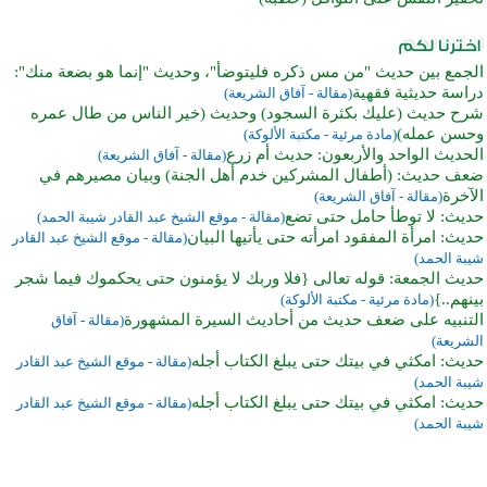
الجمع بين حديث "من مس ذكره فليتوضأ"، وحديث "إنما هو بضعة منك":
دراسة حديثية فقهية
(مقالة - آفاق الشريعة)
شرح حديث (عليك بكثرة السجود) وحديث (خير الناس من طال عمره
وحسن عمله)
(مادة مرئية - مكتبة الألوكة)
الحديث الواحد والأربعون: حديث أم زرع
(مقالة - آفاق الشريعة)
ضعف حديث: (أطفال المشركين خدم أهل الجنة) وبيان مصيرهم في
الآخرة
(مقالة - آفاق الشريعة)
حديث: لا توطأ حامل حتى تضع
(مقالة - موقع الشيخ عبد القادر شيبة الحمد)
حديث: امرأة المفقود امرأته حتى يأتيها البيان
(مقالة - موقع الشيخ عبد القادر
شيبة الحمد)
حديث الجمعة: قوله تعالى {فلا وربك لا يؤمنون حتى يحكموك فيما شجر
بينهم..}
(مادة مرئية - مكتبة الألوكة)
التنبيه على ضعف حديث من أحاديث السيرة المشهورة
(مقالة - آفاق
الشريعة)
حديث: امكثي في بيتك حتى يبلغ الكتاب أجله
(مقالة - موقع الشيخ عبد القادر
شيبة الحمد)
حديث: امكثي في بيتك حتى يبلغ الكتاب أجله
(مقالة - موقع الشيخ عبد القادر
شيبة الحمد)