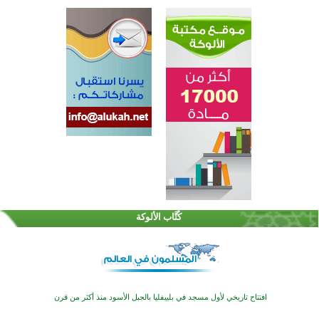
اختتام الدورة التاسعة لمسابقة حفظ وتلاوة القرآن الكريم في أزناكاييف
تيسليتش تختتم برنامجا تعليميا لتعزيز القيم وبناء الشخصية للشباب المسلمين
كُتَّاب الألوكة
اختتام منافسات قرآنية متميزة في بنغلاديش بمشاركة 3000 متسابق
أكثر من 400 طالب يشاركون في مسابقة المعلومات الإسلامية بأستراليا
افتتاح تاريخي لأول مسجد في بلييفليا بالجبل الأسود منذ أكثر من قرن
منطقة ريبوفسي تحتفل بميلاد مسجد جديد في أجواء إيمانية مميزة