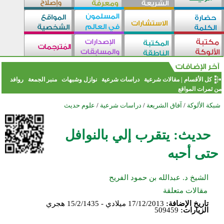
كل الأقسام
|
مقالات شرعية
دراسات شرعية
نوازل وشبهات
منبر الجمعة
روافد
من ثمرات المواقع
شبكة الألوكة
/
آفاق الشريعة
/
دراسات شرعية
/
علوم حديث
حديث: يتقرب إلي بالنوافل
حتى أحبه
الشيخ د. عبدالله بن حمود الفريح
مقالات متعلقة
تاريخ الإضافة:
17/12/2013 ميلادي - 15/2/1435 هجري
الزيارات:
509459