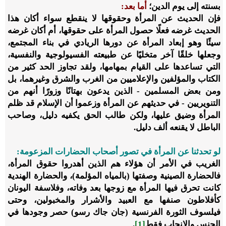
بسنته إلى يوم الدين؛
أما بعد:
فإن الحديث عن المرأة وحقوقها لا ينقطع سواء أكان هذا
الحديث غرضه فعلًا حصول المرأة على حقوقها، أم أكان غرضه
سيئًا وهو إبعاد المرأة عن دورها الريادي في بناء المجتمع،
وجعلها خلقًا آخر متخليًا عن طبيعته الفسيولوجية والنفسية،
التي تساعدها على القيام بمهامها، ولقد تجاوز الحد كثير من
الكتاب والمؤلفين والإعلاميين من الغرب والشرق وغيرهما، بل
ومن بعض المسلمين - الذين يدعون بهتانًا وزورًا أنهم من
التنويريين - في حديثهم عن المرأة وزعموا أن الإسلام قد ظلم
المرأة وضيق عليها، ولكن طالب الحق يكفيه دليل، وصاحب
الباطل لا يقنعه ألف دليل.
لو تحدثنا عن المرأة في تصور أصحاب الحضارات المزعومة:
الغريب في الأمر أن هؤلاء هم الذين أهدروا حقوق المرأة،
فالحضارة الصينية وصفتها (بالمياه المؤلمة)، والحضارة الهندية
كانت تحرق فيها المرأة مع زوجها بعد وفاته، وفلاسفة اليونان
كأفلاطون صنفها مع العبيد والأشرار والمخبولين، وحتى
فيلسوف الثورة الفرنسية (جان جاك رسو) حصر وجودها في
الجنس والإنجاب فقط
[1]
.