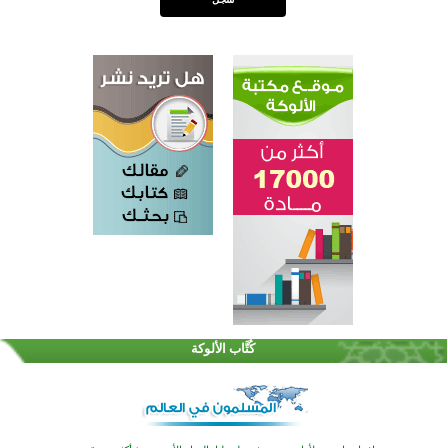
اختتام الدورة التاسعة لمسابقة حفظ وتلاوة القرآن الكريم في أزناكاييف
تيسليتش تختتم برنامجا تعليميا لتعزيز القيم وبناء الشخصية للشباب المسلمين
كُتَّاب الألوكة
اختتام منافسات قرآنية متميزة في بنغلاديش بمشاركة 3000 متسابق
أكثر من 400 طالب يشاركون في مسابقة المعلومات الإسلامية بأستراليا
افتتاح تاريخي لأول مسجد في بلييفليا بالجبل الأسود منذ أكثر من قرن