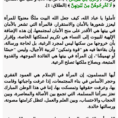
﴿
لَا تُخْرِجُوهُنَّ مِنْ بُيُوتِهِنَّ
﴾ [الطلاق: 1].
تأملوا يا عباد الله، كيف جعل الله البيت ملكًا معنويًا للمرأة
ليعزز شعورها بالأمان والاستقرار، فالمرأة التي تشعر بالأمان
في بيتها هي الأقدر على منح الأمان لمجتمعها، إن هذه الإضافة
الإلهية للبيوت إلى النساء هي تكريم لمملكتها الخاصة، وإقرار
بأن خروجها من سكنها ليس لمجرد الرغبة، بل لحاجة ورسالة،
وأن بقاءها فيه هو "قوة وتمكين" لتربية الأجيال، وليس "حبسًا
أو تهميشًا"، إن المرأة في بيتها هي القائدة الموجهة، والقدوة
المتبعة، وبصلاح ملكتها تصلح الرعية.
أيها المسلمون،
إن المرأة في الإسلام هي العمود الفقري
وحجر الأساس في بناء المجتمعات، إذا عرفت واجباتها وقامت
بها، وعرفت حقوقها وتمسكت بها، إننا في هذا الوطن المبارك
نعتز بمرأتنا المسلمة، التي تجمع بين الأصالة والمعاصرة، وبين
الحجاب والاحتساب، وبين العلم والعمل، لتظل كرامتها مصونة،
ورسالتها خالدة.