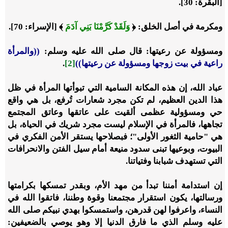
[البقرة: 30].
ومكرمة في أصل الخلق:
﴿
وَلَقَدْ كَرَّمْنَا بَنِي آدَمَ
﴾ [الإسراء: 70].
ومسؤولة عن رعيتها:
قال صلى الله عليه وسلم:
((والمرأة
راعية في بيت زوجها ومسؤولة عن رعيتها))
[2]
.
عباد الله
، إن هذه المكانة السامية التي تبوأتها المرأة في ظل
هذا الدين العظيم، لم تكن مجرد شعارات تُرفع، بل هي واقع
حي ومسؤولية عظمى ألقيت على عاتقها وعاتق المجتمع
تجاهها، فالمرأة في الإسلام ليست مجرد شريك في الحياة، بل
هي "
حامية الثغور الأولى
"؛ فبصلاحها يستقر الأمن الفكري في
البيوت، وبوعيها تبنى سدود منيعة أمام سيل الفتن والانحرافات
التي تستهدف شبابنا وفتياتنا.
إن استدامة أمننا تبدأ من مهد الأم، وبقدر تمسكها بكرامتها
ورسالتها، يكون استقرار مجتمعنا وقوة وطننا، فاتقوا الله في
النساء، واعرفوا لهن قدرهن، واستمسكوا بهدي نبيكم صلى الله
عليه وسلم الذي ما فارق الدنيا إلا وهو يوصي بالضعيفين: