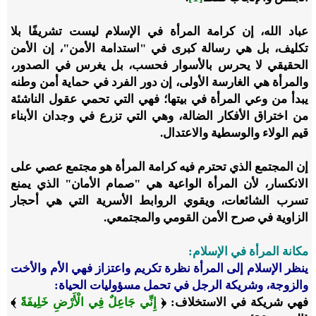
عباد الله،
إن كرامة المرأة في الإسلام ليست تشريفًا بلا
تكليف، بل هي رسالة كبرى في "استدامة الأمن"، إن الأمن
الحقيقي لا يحرس بالأسوار فحسب، بل يغرس في الصدور،
والمرأة هي الغارسة الأولى، إن دور الفرد في حماية أمن وطنه
يبدأ من وعي المرأة في بيتها؛ فهي التي تحمي عقول الناشئة
من اختراق الأفكار الضالة، وهي التي تزرع في وجدان الأبناء
قيم الولاء والوسطية والاعتدال.
إن المجتمع الذي تحترم فيه كرامة المرأة هو مجتمع عصي على
الانكسار، لأن المرأة الواعية هي "صمام الأمان" الذي يمنع
تسرب الشائعات، ويقوي الروابط الأسرية التي هي أحجار
الزاوية في صرح الأمن القومي والمجتمعي.
مكانة المرأة في الإسلام:
ينظر الإسلام إلى المرأة نظرة تكريم واعتزاز فهي الأم والأخت
والزوجة، وشريكة الرجل في تحمل مسؤوليات الحياة:
فهي شريكة في الاستخلاف:
﴿
إِنِّي جَاعِلٌ فِي الْأَرْضِ خَلِيفَةً
﴾