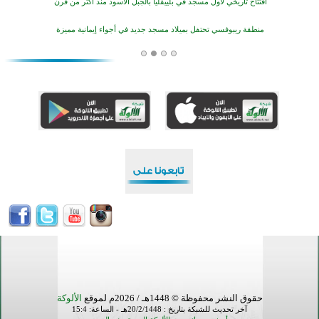
منطقة ريبوفسي تحتفل بميلاد مسجد جديد في أجواء إيمانية مميزة
أكبر مشروع إسلامي في ريف أستراليا يفتتح أبوابه بعد سنوات من العمل والعطاء
القرآن والتربية في صدارة البرامج الصيفية للمسلمين في بينزا وساراتوف وموردوفيا هذا العام
اختتام الدورة التاسعة لمسابقة حفظ وتلاوة القرآن الكريم في أزناكاييف
تيسليتش تختتم برنامجا تعليميا لتعزيز القيم وبناء الشخصية للشباب المسلمين
اختتام منافسات قرآنية متميزة في بنغلاديش بمشاركة 3000 متسابق
أكثر من 400 طالب يشاركون في مسابقة المعلومات الإسلامية بأستراليا
حقوق النشر محفوظة © 1448هـ / 2026م لموقع
الألوكة
آخر تحديث للشبكة بتاريخ : 20/2/1448هـ - الساعة: 15:4