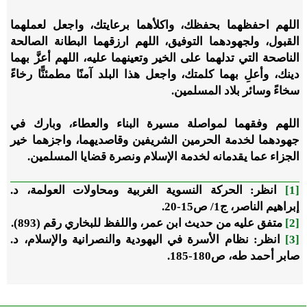
اللهم احفظهما بحفظك، واكلأهما برعايتك، واجعل لعملهما
القبول، ولجهودهما التوفيق، اللهم ارزقهما البطانة الصالحة
الناصحة التي تدلهما على الخير وتعينهما عليه، اللهم أعزَّ بهما
دينك، وأعلِ بهما كلمتك، واجعل هذا البلد آمنًا مطمئنًّا رخاءً
سخاءً وسائر بلاد المسلمين.
اللهم وفقهما لمواصلة مسيرة البناء والعطاء، وبارك في
جهودهما لخدمة الحرمين الشريفين وقاصديهما، واجزهما خير
الجزاء عما يقدمانه لخدمة الإسلام ونصرة قضايا المسلمين.
[1]
انظر: الحركة النسوية الغربية ومحاولات العولمة، د.
إبراهيم الناصر، ج1/ ص15-20.
[2]
متفق عليه من حديث ابن عمر، واللفظ للبخاري رقم (893).
[3]
انظر: نظام الأسرة في اليهودية والنصرانية والإسلام، د.
صابر أحمد طه، ص180-185.