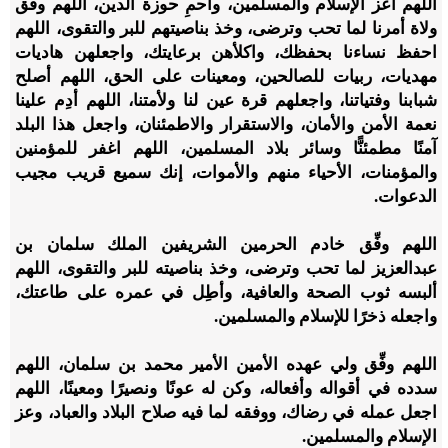
اللهم أعز الإسلام والمسلمين، واحمِ حوزة الدين، اللهم وفق
ولاة أمرنا لما تحب وترضى، وخذ بناصيتهم للبر والتقوى، اللهم
احفظ نساءنا بحفظك، واكلأهن برعايتك، واجعلهن هاديات
مهديات، ربيات للصالحين، ومعينات على الحق، اللهم أصلح
شبابنا وفتياتنا، واجعلهم قرة عين لنا ولأمتنا، اللهم أدِم علينا
نعمة الأمن والأمان، والاستقرار والاطمئنان، واجعل هذا البلد
آمنًا مطمئنًّا وسائر بلاد المسلمين، اللهم اغفر للمؤمنين
والمؤمنات، الأحياء منهم والأموات، إنك سميع قريب مجيب
الدعوات.
اللهم وفِّق خادم الحرمين الشريفين الملك سلمان بن
عبدالعزيز لما تحب وترضى، وخذ بناصيته للبر والتقوى، اللهم
ألبسه ثوب الصحة والعافية، وأطِل في عمره على طاعتك،
واجعله ذخرًا للإسلام والمسلمين.
اللهم وفِّق ولي عهده الأمين الأمير محمد بن سلمان، اللهم
سدده في أقواله وأفعاله، وكن له عونًا ونصيرًا ومعينًا، اللهم
اجعل عمله في رضاك، ووفقه لما فيه صلاح البلاد والعباد، وعز
الإسلام والمسلمين.