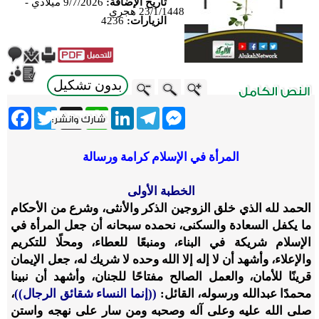
تاريخ الإضافة:
9/7/2026 ميلادي -
23/1/1448 هجري
الزيارات:
4236
بدون تشكيل
ebook
Twitter
WhatsApp
X
LinkedIn
Telegram
Messenger
المرأة في الإسلام كرامة ورسالة
الخطبة الأولى
الحمد لله الذي خلق الزوجين الذكر والأنثى، وشرع من الأحكام
ما يكفل السعادة والسكنى، نحمده سبحانه أن جعل المرأة في
الإسلام شريكة في البناء، ومنبعًا للعطاء، ومحلًا للتكريم
والإعلاء، وأشهد أن لا إله إلا الله وحده لا شريك له، جعل الإيمان
قرينًا للأمان، والعمل الصالح مفتاحًا للجنان، وأشهد أن نبينا
محمدًا عبدالله ورسوله، القائل:
((إنما النساء شقائق الرجال))
،
صلى الله عليه وعلى آله وصحبه ومن سار على نهجه واستن