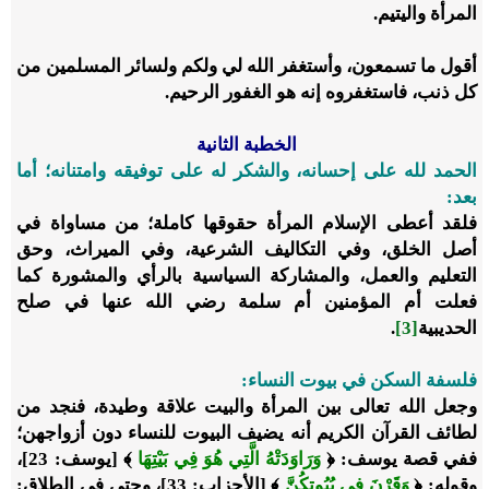
المرأة واليتيم.
أقول ما تسمعون، وأستغفر الله لي ولكم ولسائر المسلمين من
كل ذنب، فاستغفروه إنه هو الغفور الرحيم.
الخطبة الثانية
الحمد لله على إحسانه، والشكر له على توفيقه وامتنانه؛ أما
بعد:
فلقد أعطى الإسلام المرأة حقوقها كاملة؛ من مساواة في
أصل الخلق، وفي التكاليف الشرعية، وفي الميراث، وحق
التعليم والعمل، والمشاركة السياسية بالرأي والمشورة كما
فعلت أم المؤمنين أم سلمة رضي الله عنها في صلح
الحديبية
[3]
.
فلسفة السكن في بيوت النساء:
وجعل الله تعالى بين المرأة والبيت علاقة وطيدة، فنجد من
لطائف القرآن الكريم أنه يضيف البيوت للنساء دون أزواجهن؛
ففي قصة يوسف: ﴿
وَرَاوَدَتْهُ الَّتِي هُوَ فِي بَيْتِهَا
﴾ [يوسف: 23]،
وقوله: ﴿
وَقَرْنَ فِي بُيُوتِكُنَّ
﴾ [الأحزاب: 33]، وحتى في الطلاق: