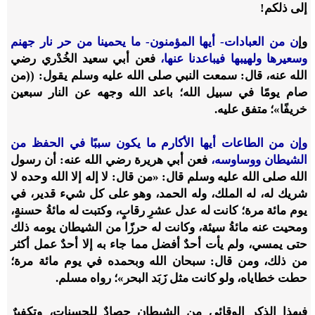
إلى ذلكم!
وإ
ن من العبادات- أيها المؤمنون- ما يحمينا من حر نار جهنم
وسعيرها ولهيبها فيباعدنا عنها،
فعن أبي سعيد الخُدْري رضي
الله عنه، قال: سمعت النبي صلى الله عليه وسلم يقول: ((من
صام يومًا في سبيل الله؛ باعد الله وجهه عن النار سبعين
خريفًا»؛ متفق عليه.
وإن من الطاعات أيها الأكارم ما يكون سببًا في الحفظ من
الشيطان ووساوسه،
فعن أبي هريرة رضي الله عنه: أن رسول
الله صلى الله عليه وسلم قال: «من قال: لا إله إلا الله وحده لا
شريك له، له الملك، وله الحمد، وهو على كل شيء قدير، في
يوم مائة مرة؛ كانت له عدل عشرِ رقابٍ، وكتبت له مائةُ حسنةٍ،
ومحيت عنه مائةُ سيئة، وكانت له حرزًا من الشيطان يومه ذلك
حتى يمسي، ولم يأت أحدٌ أفضل مما جاء به إلا أحدٌ عمل أكثر
من ذلك، ومن قال: سبحان الله وبحمده في يوم مائة مرة؛
حطت خطاياه، ولو كانت مثل زَبَد البحر»؛ رواه مسلم.
فبهذا الذكر الوقائي من الشيطان حصادٌ للحسنات، وتكفيرٌ