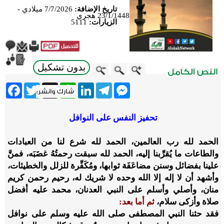
تاريخ الإضافة:
7/7/2026 ميلادي -
23/1/1448 هجري
الزيارات:
5111
بدون تشكيل
ebook
Twitter
WhatsApp
X
LinkedIn
Telegram
Messenger
تحفيز النفس على النوافل
الحمد لله رب العالمين، الحمد لله شرع لنا من العبادات
والطاعات ما يُقرِّبنا إليه، الحمد لله سبقت رحمتُهُ غضَبَه، فمنَّ
علينا بفضائل وسنن مضاعَفَة ثوابها، ومُكَفِّرة للزلل والخطيئات،
وأشهد أن لا إله إلا الله وحده لا شريك له، رحيم رحمن كريم
منان، وأصلي وأسلم على النبي العدنان، محمد عليه أفضل
صلاة وأزكى سلام،
ثم أما بعد:
فقد حثنا النبي المصطفى صلى الله عليه وسلم على نوافل