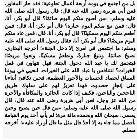
بل من اجتمع في يومه أربعة أعمال تطوعية؛ فقد حاز المفاوز،
فعن أبي هريرة رضي الله عنه قال: قال رسول الله صلى الله
عليه وسلم: «من أصبح منكم اليوم صائمًا؟ قال أبو بكر: أنا،
قال: فمن تبع منكم اليوم جنازة؟ قال أبو بكر: أنا، قال: فمن
أطعم منكم اليوم مسكينًا؟ قال أبو بكر: أنا، قال: فمن عاد منكم
اليوم مريضًا؟ قال أبو بكر: أنا، فقال رسول الله صلى الله عليه
وسلم: ما اجتمعن في امرئ إلا دخل الجنة»؛ أخرجه البخاري.
تصبحُ صائمًا، وتتبعُ جنازةً، وتطعمُ مسكينًا، وتعودُ مريضًا؛
فيتحقق لك يا عبد الله دخول الجنة، فهل نتهاون في فعل
الخيرات؟ لنتنافس يا عباد الله على الخيرات، لنحيي في بيوتنا
السباق لحصاد الحسنات والأجور العظيمة، فحين نكافئ أبناءنا
على إنجازٍ حصدوه، فهذا تعزيزٌ لهم على سلوك طريق
الناجحين والناجين، فكيف إذا كانت الجائزة والمكافأة والأجرة
من الله عز وجل، فعن أبي هريرة رضي الله عنه قال: قال
رسول الله صلى الله عليه وسلم: «من قال حين يصبح وحين
يمسي: سبحان الله وبحمده مائة مرة؛ لم يأتِ أحد يوم القيامة
بأفضل مما جاء به إلا أحدٌ قال مثل ما قال أو زاد عليه»؛ أخرجه
مسلم.