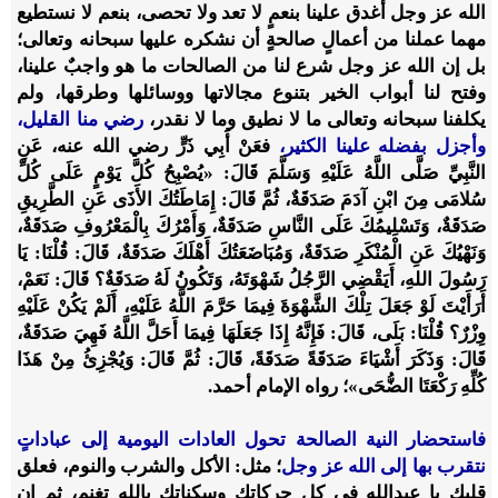
الله عز وجل أغدق علينا بنعمٍ لا تعد ولا تحصى، بنعم لا نستطيع
مهما عملنا من أعمالٍ صالحةٍ أن نشكره عليها سبحانه وتعالى؛
بل إن الله عز وجل شرع لنا من الصالحات ما هو واجبٌ علينا،
وفتح لنا أبواب الخير بتنوع مجالاتها ووسائلها وطرقها، ولم
يكلفنا سبحانه وتعالى ما لا نطيق وما لا نقدر،
رضي منا القليل،
وأجزل بفضله علينا الكثير،
فعَنْ أَبِي ذَرٍّ رضي الله عنه، عَنِ
النَّبِيِّ صَلَّى اللَّهُ عَلَيْهِ وَسَلَّمَ قَالَ: «يُصْبِحُ كُلَّ يَوْمٍ عَلَى كُلِّ
سُلامَى مِنَ ابْنِ آدَمَ صَدَقَةٌ، ثُمَّ قَالَ: إِمَاطَتُكَ الأَذَى عَنِ الطَّرِيقِ
صَدَقَةٌ، وَتَسْلِيمُكَ عَلَى النَّاسِ صَدَقَةٌ، وَأَمْرُكَ بِالْمَعْرُوفِ صَدَقَةٌ،
وَنَهْيُكَ عَنِ الْمُنْكَرِ صَدَقَةٌ، وَمُبَاضَعَتُكَ أَهْلَكَ صَدَقَةٌ، قَالَ: قُلْنَا: يَا
رَسُولَ اللهِ، أَيَقْضِي الرَّجُلُ شَهْوَتَهُ، وَتَكُونُ لَهُ صَدَقَةٌ؟ قَالَ: نَعَمْ،
أَرَأَيْتَ لَوْ جَعَلَ تِلْكَ الشَّهْوَةَ فِيمَا حَرَّمَ اللَّهُ عَلَيْهِ، أَلَمْ يَكُنْ عَلَيْهِ
وِزْرٌ؟ قُلْنَا: بَلَى، قَالَ: فَإِنَّهُ إِذَا جَعَلَهَا فِيمَا أَحَلَّ اللَّهُ فَهِيَ صَدَقَةٌ،
قَالَ: وَذَكَرَ أَشْيَاءَ صَدَقَةً صَدَقَةً، قَالَ: ثُمَّ قَالَ: وَيُجْزِئُ مِنْ هَذَا
كُلِّهِ رَكْعَتَا الضُّحَى»؛ رواه الإمام أحمد.
فاستحضار النية الصالحة تحول العادات اليومية إلى عباداتٍ
نتقرب بها إلى الله عز وجل
؛ مثل: الأكل والشرب والنوم، فعلق
قلبك يا عبدالله في كل حركاتك وسكناتك بالله تغنم، ثم إن