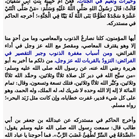
وخيرات ونعيم في الجنات
، فعَنْ أُمِّ حَبِيبَةَ بِنْتِ أَبِي سُفْيَانَ،
قَالَتْ: قَالَ رَسُولُ اللهِ صَلَّى اللَّهُ عَلَيْهِ وَسَلَّمَ: «مَنْ صَلَّى اثْنَتَيْ
عَشْرَةَ سَجْدَةً تَطَوُّعًا بَنَى اللَّهُ لَهُ بَيْتًا فِي الْجَنَّةِ»؛ أخرجه الحاكم
في مستدركه.
أيها المؤمنون، كلنا نصارعُ الذنوب والمعاصي، وما من أحدٍ منا
إلا وهو يقترف المعاصي، ومقصرٌ مع الله عز وجل في أداء
الفرائض،
ومن أسباب مغفرة الذنوب وجبر التقصير في
الفرائض: التزودُ بالقربات لله عز وجل،
من ذلكم ما أخبر به أبو
هريرة رضي الله عنه، عن رسول الله صلى الله عليه وسلم:
«من سبَّح الله في دبر كل صلاة ثلاثًا وثلاثين، وحمَّد الله ثلاثًا
وثلاثين، وكبَّر الله ثلاثًا وثلاثين، فتلك تسعة وتسعون، وقال: تمام
المائة لا إله إلا الله وحده لا شريك له، له الملك، وله الحمد، وهو
على كل شيء قدير، غفرت خطاياه، وإن كانت مثل زَبَد البحر»؛
رواه مسلم.
وأخرج الحاكم في مستدركه عن عبدالله بن جعفر بن أبي
طالب قال: سمعت رسول الله صلى الله عليه وسلم يقول:
«الصَّدَقَةُ فِي السِّرِّ تُطْفِئُ غَضَبَ الرَّبِّ». فما أحوجنا يا عباد الله