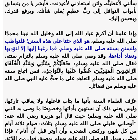
سألني لأعطينَّه، ولئن استعاذني لأعيذنه»، فأبشر يا من يتسابق
بأبواب النوافل إلى ربٍّ عظيمٍ يُعلي شأنك، ويرفع قدرك،
ويحسن إليك.
وإذا علمنا أن أكرمَ عباد الله إلى الله وخليل الله نبينا محمدًا
صلى الله عليه وسلم،
هو الذي حثنا على هذه السنن؛ فلنواظب
ولنستن بسنته صلى الله عليه وسلم
،
فما رغبنا إليها إلا لنؤديها
ونعتاد أداءها،
وقد وصى صلى الله عليه وسلم بالتزام سنته،
فقال صلى الله عليه وسلم: «فَعَلَيْكُمْ بِسُنَّتِي وَسُنَّةِ الْخُلَفَاءِ
الرَّاشِدِينَ الْمَهْدِيِّينَ، عُضُّوا عَلَيْهَا بِالنَّوَاجِذِ»، فمن اتباع سنته
صلى الله عليه وسلم التعاهد على ما حثَّ عليه النبي صلى الله
عليه وسلم من فضائل.
عرَّف العلماء السنة بأنها ما يثاب فاعلها، ولا يعاقب تاركها،
وليس يعني ذلك أن نستهين بأدائها وخصوصًا ما وصى به النبي
صلى الله عليه وسلم؛ حيث قال أبو هريرة رضي الله عنه:
"أوصاني خليلي صلى الله عليه وسلم بثلاث: صيام ثلاثة أيام
من كل شهر، وركعتي الضحى، وأن أوتر قبل أن أنام"، فإذا
وصَّى رسول الله صلى الله عليه وسلم بوصية، فهل من اللائق