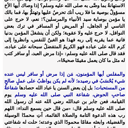
الاستهانةُ بما وصَّى به صلى الله عليه وسلم؟ إذا وصاك أيها الأخ
مسؤولٌ بوصية ما فلا ريب أنك تحرصُ عليها وتهتمُّ بها، فما بالك
يا مؤمن بوصاية سيد الأنبياء والمرسلين؟! نعم، لا حرج على
الناسي أو الجاهل، أو المريض أو المسافر في ترك بعض
النوافل، لا حرج عليه ولا عقوبة؛ ولكن أن ينشغلَ المؤمن بدنيا
فانية عما يقربه إلى ربه فهذا هو الغبنُ للنفس، وانظروا إلى
كرم الله على عباده فهو الكريمُ المتفضلُ سبحانه على عباده،
فقد قال صلى الله عليه وسلم: «إذا مرض العبد، أو سافر كتب
له مثل ما كان يعمل مقيمًا صحيحًا».
والمفلس أيها المؤمنون، مَن إذا مرض أو سافر ليس عنده
شيء يُحْسَبُ في رصيده؛ لأنه لم يكن يواظبُ على عملٍ صالحٍ
من المستحبات؛
بل إن بعض السنن يا عباد الله حصادها
شفاعةُ
صاحبِ الحوض، شفاعة النبي صلى الله عليه وسلم
يوم
القيامة، فعن جابر بن عبدالله رضي الله عنه أن رسول الله
صلى الله عليه وسلم قال: «من قال حين يسمع النداء: اللهم
رب هذه الدعوة التامة والصلاة القائمة، آتِ محمدًا الوسيلة
والفضيلة، وابعثه مقامًا محمودًا الذي وعدته؛ حلت له شفاعتي