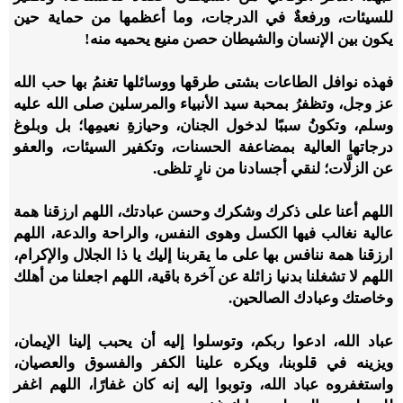
للسيئات، ورفعةٌ في الدرجات، وما أعظمها من حماية حين
يكون بين الإنسان والشيطان حصن منيع يحميه منه!
فهذه نوافل الطاعات بشتى طرقها ووسائلها تغنمُ بها حب الله
عز وجل، وتظفرُ بمحبة سيد الأنبياء والمرسلين صلى الله عليه
وسلم، وتكونُ سببًا لدخول الجنان، وحيازةِ نعيمِها؛ بل وبلوغ
درجاتها العالية بمضاعفة الحسنات، وتكفير السيئات، والعفو
عن الزلَّات؛ لنقي أجسادنا من نارٍ تلظى.
اللهم أعنا على ذكرك وشكرك وحسن عبادتك، اللهم ارزقنا همة
عالية نغالب فيها الكسل وهوى النفس، والراحة والدعة، اللهم
ارزقنا همة ننافس بها على ما يقربنا إليك يا ذا الجلال والإكرام،
اللهم لا تشغلنا بدنيا زائلة عن آخرة باقية، اللهم اجعلنا من أهلك
وخاصتك وعبادك الصالحين.
عباد الله، ادعوا ربكم، وتوسلوا إليه أن يحبب إلينا الإيمان،
ويزينه في قلوبنا، ويكره علينا الكفر والفسوق والعصيان،
واستغفروه عباد الله، وتوبوا إليه إنه كان غفارًا، اللهم اغفر