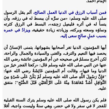
الإمام أحمد.
فمن أسباب الرزق في الدنيا العمل الصالح،
ألم يقل الرسول
صلى الله عليه وسلم: «من سرَّه أن يبسط له في رزقه، وأن
ينسأ له في أثره فليصِل رَحِمَه»، البسط في الرزق كثرته
ونماؤه وسعته وبركته، وزيادته زيادة حقيقية،
ويزادُ في عمره
بسبب عملٍ صالحٍ سعى إليه.
أيها المؤمنون، الدنيا تغر أصحابها بشهواتها، يتمنى الإنسانُ أن
يحصد فيها النعيم والترف، والغنى والسيادة والجمال والراحة،
لكن أخرج مسلمٌ في صحيحه عن أم المؤمنين عائشة رضي الله
عنها عن النبي صلى الله عليه وسلم قال: «ركعتا الفجر خيرٌ من
الدنيا وما فيها»، وقالت أم المؤمنين عَائِشَةُ رضي الله عنها:
"فإِنَّ رَسُولَ اللَّهِ صلى الله عليه وسلم لَمْ يَكُنْ عَلَى شَىْءٍ مِنَ
النَّوَافِلِ أَشَدَّ مُعَاهَدَةً مِنْهُ عَلَى الرَّكْعَتَيْنِ قَبْلَ الصُّبْحِ"؛ متفق
عليه.
فلم يكن رسول الله صلى الله عليه وسلم يترك السنة القبلية
للفجر لا في سفر ولا في حضر، وهي سنةٌ وليست واجبة، أفلا