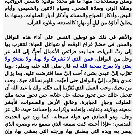
وسنن ومستحبات؛ منها: ما هو محددٌ بوقتٍ؛ كالسنن الرواتب،
وصلاة الوتر، وصلاة الضحى، وصيام الاثنين والخميس، وأيام
البيض، وأذكار الصباح والمساء، وأذكار أدبار الصلوات، ومنها: ما
يطلقُ أداؤهُ من ليلٍ أو نهارٍ؛ كالصدقة، وتلاوة القرآن.
والأهم في ذلك هو توطين النفس على أداء هذه النوافل
والسنن في خضمِّ فراغ الوقت أو شواغل الحياة؛ لنتقرب بها
إلى ربِّ البريات، فما بعد فرائض الأعمال أحبُّ إلى الله عز
وجل من النوافل،
فمن الذي لا يَشرفُ ولا يهنأُ، ولا يفتخرُ ولا
يعتز، ولا يفرح بمحبة الله له
، قال صلى الله عليه وسلم: «وما
تقرَّب إليَّ عبدي بشيء أحب إليَّ مما افترضت عليه، وما يزال
عبدي يتقرَّب إليَّ بالنوافل حتى أحبَّه»، اللهم نسألك حبك، وحب
من يحبك، وحب العمل الذي يُقرِّبنا إلى حبِّك، ولك يا عبد الله أن
تتخيل حالك حين تحوز محبتَه جل جلاله، حين تحوز محبة ملكِ
الملوك، وجبارِ الجبابرة، وخالقِ الأرض والسموات، فأبشر
بمعيته وولايته وعنايته، وإنعامه وإكرامه وإحسانه؛ حيث قال عز
وجل- وهو الصادق في قوله سبحانه- كما ورد في الحديث
القدسي: «فإذا أحببته كنت سمعه الذي يسمع به، وبصره الذي
يبصر به، ويده التي يبطش بها، ورجله التي يمشي بها، وإن