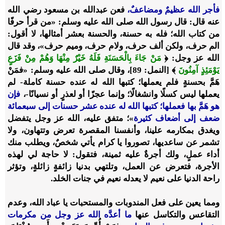
فأجر الله عظيمٌ ومضاعفٌ،
فعن عبدالله بن مسعود رضي الله
عنه قال: قال رسول الله صلى الله عليه وسلم: «من قرأ حرفًا
من كتاب الله؛ فله به حسنة، والحسنة بعشر أمثالها، لا أقول:
الم حرف، ولكن ألف حرف، ولام حرف، وميم حرف»، وقد قال
الله عز وجل: ﴿
مَنْ جَاءَ بِالْحَسَنَةِ فَلَهُ خَيْرٌ مِنْهَا وَهُمْ مِنْ فَزَعٍ
يَوْمَئِذٍ آمِنُونَ
﴾ [النمل: 89]، وقال صلى الله عليه وسلم: «فمَنْ
هَمَّ بحسنةٍ فلم يعملها؛ كتبها الله له عنده حسنة كاملة- لم
يعملها ليس كسلًا وانشغالًا؛ وإنما عجزًا أو لعذرٍ أو نسيانًا-،
فإن
هو هَمَّ بها فعملها؛ كتبها الله له عنده عشر حسنات إلى سبعمائة
ضعف إلى أضعاف كثيرة
»؛ متفق عليه، الله عز وجل يتفضل
ويغدق بمكارمه علينا، وأنفسنا المقصرة تعرض وتتهاون، ولا
تشمر عن ساعديها، تصوروا يا كرام يأتي شخصٌ، ويطلب منك
أداء عملٍ، ولك أجرةٌ عليه ثمينة، فتقول: لا حاجة لي لهذه
الأجرة، فتعرض عن العمل، وتلتهي بدنيا زائفةٍ زائلةٍ، وتؤثر
راحة الدنيا على نعيم لا يعدله نعيم في جنات الخلد.
ومما يعين على فعل المندوبات والمستحبات يا عباد الله، وعدم
التقاعس والتكاسل عنها
ما أعدَّه الله عز وجل من مكرمات