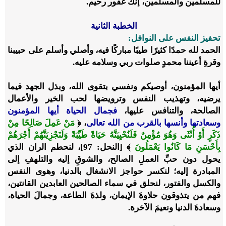
للمسلمين والمسلمين، إنك غفور رحيم.
الخطبة الثانية
تحفيز النفس على النوافل:
الحمد لله حمدًا كثيرًا طيبًا مباركًا فيه، وأصلي وأسلم على حبيبنا
وقرةِ أعيننا محمدٍ صلوات ربي وسلامه عليه.
أيها المؤمنون، أوصيكم ونفسي بتقوى الله، وبذل الجهد فيما
يرضيه، وتهذيب النفس وترويضها لحب الخير والأعمال
الصالحة، والتنافس عليها،
فجمال الحياة أيها المؤمنون
وسعادتها وأنسها بالقرب من الله تعالى
، ﴿
مَنْ عَمِلَ صَالِحًا مِنْ
ذَكَرٍ أَوْ أُنْثَى وَهُوَ مُؤْمِنٌ فَلَنُحْيِيَنَّهُ حَيَاةً طَيِّبَةً وَلَنَجْزِيَنَّهُمْ أَجْرَهُمْ
بِأَحْسَنِ مَا كَانُوا يَعْمَلُونَ
﴾ [النحل: 97]، لنحطم الران الذي
يحول دون حبِّ العملِ الصالح، والشوقِ إليه والتلهفِ إلى
المبادرة إليه؛ لنكسر حواجز الانشغال بالدنيا، وهوى النفس
والكسل والفتور، لنحلق في سماء الصالحين العابدين القانتين،
فهم من يتذوقون حلاوةَ الإيمان، ولذةَ الطاعة، وجمالَ الحياة،
وسعادةَ الدنيا ونعيمَ الآخرة.