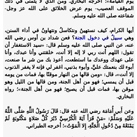
يوم القيامة»؛ أخرجه البخاري. ومن الذي لا يتمنى في ذلك
الموقف العصيب- يوم عرض الخلائق على الله عز وجل-
شفاعته صلى الله عليه وسلم.
أيها الكرام، كيف نستهينُ ونتكاسلُ ونتهاونُ في أداء السنن،
وهي
سبيلٌ في دخول الجنة
؟ فعن شداد بن أوس رضي الله
عنه، عن النبي صلى الله عليه وسلم قال: «سيد الاستغفار أن
تقول: اللهم أنت ربي لا إله إلا أنت، خلقتني وأنا عبدك، وأنا
على عهدك ووعدك ما استطعت، أعوذ بك من شر ما صنعت،
أبوء لك بنعمتك عليَّ، وأبوء بذنبي، اغفر لي فإنه لا يغفر الذنوب
إلا أنت»، قال: «ومن قالها من النهار موقنًا بها، فمات من يومه
قبل أن يمسي؛ فهو من أهل الجنة، ومن قالها من الليل وهو
موقن بها، فمات قبل أن يصبح؛ فهو من أهل الجنة»؛ رواه
البخاري.
وعن أَبي أُمَامَة رضي الله عنه قال: قَالَ رَسُولُ اللَّهِ صَلَّى اللَّهُ
عَلَيْهِ وَسَلَّمْ: «مَنْ قَرَأَ آيَةَ الْكُرْسِيِّ دُبُرَ كُلِّ صَلاةٍ مَكْتُوبَةٍ لَمْ
يَمْنَعْهُ مِنْ دُخُولِ الْجَنَّةِ، إِلا الْمَوْتُ»؛ أخرجه الطبراني.