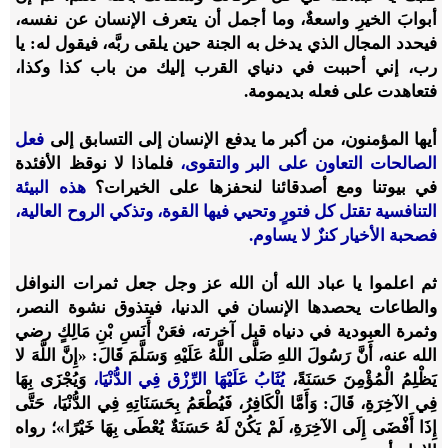
أبوابَ الخيرِ واسعةٌ، وما أجمل أن يتعرف الإنسان عن نفسه،
فيحدد المجال الذي يدخل به الجنة حين يلقى ربَّه، فيقول له: يا
رب، إني أحببت في دنياي القرب إليك من باب كذا وكذا،
فتعاهدت على فعله بديمومة.
أيها المؤمنون، من أكبر ما يدفع الإنسان إلى التسابق إلى
فعل
الصالحات التعاون على البر والتقوى،
فلماذا لا نوقظ الأفئدة
في بيوتنا ومع أصدقائنا لنحفزها على الخيرات؟
هذه البيئة
التنافسية تقتل كل فتورٍ وتحيي فيها القوة، وتذكي الروح العالية،
فصحبة الأخيار كنزٌ لا يساوم.
ثم اعلموا يا عباد الله أن الله عز وجل جعل ثمرات النوافل
والطاعات يحصدها الإنسان في الدنيا، فيتذوق نشوة النصر،
وثمرة العبودية في دنياه قبل آخرته، فعَنْ أَنَسِ بْنِ مَالِكٍ رضي
الله عنه، أَنَّ رَسُولَ اللهِ صَلَّى اللَّهُ عَلَيْهِ وَسَلَّمَ قَالَ: «إِنَّ اللَّهَ لا
يَظْلِمُ الْمُؤْمِنَ حَسَنَةً،
يُثَابُ عَلَيْهَا الرِّزْق فِي الدُّنْيَا،
وَيُجْزَى بِهَا
فِي الآخِرَةِ، قَالَ: وَأَمَّا الْكَافِرُ، فَيُطْعَمُ بِحَسَنَاتِهِ فِي الدُّنْيَا، حَتَّى
إِذَا أَفْضَى إِلَى الآخِرَةِ، لَمْ يَكُنْ لَهُ حَسَنَةٌ يُعْطَى بِهَا خَيْرًا»؛ رواه