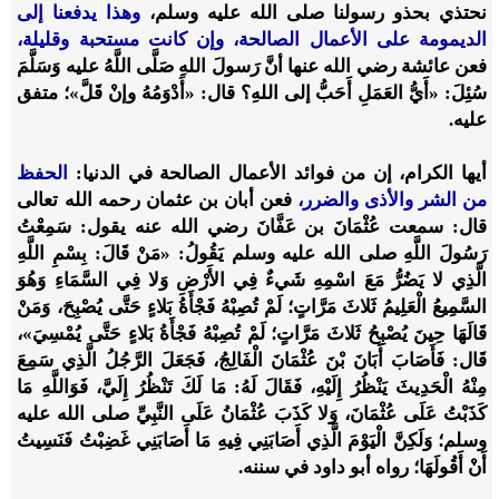
نحتذي بحذو رسولنا صلى الله عليه وسلم،
وهذا يدفعنا إلى
الديمومة على الأعمال الصالحة، وإن كانت مستحبة وقليلة،
فعن عائشة رضي الله عنها أنَّ رَسولَ اللهِ صَلَّى اللَّهُ عليه وَسَلَّمَ
سُئِلَ: «أَيُّ العَمَلِ أَحَبُّ إلى اللهِ؟ قال: «أَدْوَمُهُ وإنْ قَلَّ»؛ متفق
عليه.
أيها الكرام، إن من فوائد الأعمال الصالحة في الدنيا:
الحفظ
من الشر والأذى والضرر،
فعن أبان بن عثمان رحمه الله تعالى
قال: سمعت عُثْمَانَ بن عَفَّانَ رضي الله عنه يقول: سَمِعْتُ
رَسُولَ اللَّهِ صلى الله عليه وسلم يَقُولُ: «مَنْ قَالَ: بِسْمِ اللَّهِ
الَّذِي لا يَضُرُّ مَعَ اسْمِهِ شَيءٌ فِي الأَرْضِ وَلا فِي السَّمَاءِ وَهُوَ
السَّمِيعُ الْعَلِيمُ ثَلاثَ مَرَّاتٍ؛ لَمْ تُصِبْهُ فَجْأَةُ بَلاءٍ حَتَّى يُصْبِحَ، وَمَنْ
قَالَهَا حِينَ يُصْبِحُ ثَلاثَ مَرَّاتٍ؛ لَمْ تُصِبْهُ فَجْأَةُ بَلاءٍ حَتَّى يُمْسِيَ»،
قَال: فَأَصَابَ أَبَانَ بْنَ عُثْمَانَ الْفَالِجُ، فَجَعَلَ الرَّجُلُ الَّذِي سَمِعَ
مِنْهُ الْحَدِيثَ يَنْظُرُ إِلَيْهِ، فَقَالَ لَهُ: مَا لَكَ تَنْظُرُ إِلَيَّ، فَوَاللَّهِ مَا
كَذَبْتُ عَلَى عُثْمَانَ، وَلا كَذَبَ عُثْمَانُ عَلَى النَّبِيِّ صلى الله عليه
وسلم؛ وَلَكِنَّ الْيَوْمَ الَّذِي أَصَابَنِي فِيهِ مَا أَصَابَنِي غَضِبْتُ فَنَسِيتُ
أَنْ أَقُولَهَا؛ رواه أبو داود في سننه.