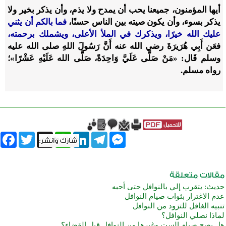
أيها المؤمنون، جميعنا يحب أن يمدح ولا يذم، وأن يذكر بخير ولا
يذكر بسوء، وأن يكون صيته بين الناس حسنًا،
فما بالكم أن يثني
عليك الله خيرًا، ويذكرك في الملأ الأعلى، ويشملك برحمته،
فعَن أَبِي هُرَيرَةَ رضي الله عنه أَنَّ رَسُولَ اللهِ صلى الله عليه
وسلم قَال: «مَنْ صَلَّى عَلَيَّ وَاحِدَةً، صَلَّى الله عَلَيْهِ عَشْرًا»؛
رواه مسلم.
book
Twitter
WhatsApp
X
LinkedIn
Telegram
Messenger
حديث: يتقرب إلي بالنوافل حتى أحبه
عدم الاغترار بثواب صيام النوافل
تنبيه الغافل للتزود من النوافل
لماذا نصلي النوافل؟
هل يصح صيام الست وغيرها من النوافل قبل القضاء؟