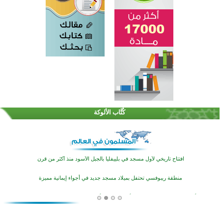
اختتام الدورة التاسعة لمسابقة حفظ وتلاوة القرآن الكريم في أزناكاييف
تيسليتش تختتم برنامجا تعليميا لتعزيز القيم وبناء الشخصية للشباب المسلمين
كُتَّاب الألوكة
اختتام منافسات قرآنية متميزة في بنغلاديش بمشاركة 3000 متسابق
أكثر من 400 طالب يشاركون في مسابقة المعلومات الإسلامية بأستراليا
افتتاح تاريخي لأول مسجد في بلييفليا بالجبل الأسود منذ أكثر من قرن
منطقة ريبوفسي تحتفل بميلاد مسجد جديد في أجواء إيمانية مميزة
أكبر مشروع إسلامي في ريف أستراليا يفتتح أبوابه بعد سنوات من العمل والعطاء
القرآن والتربية في صدارة البرامج الصيفية للمسلمين في بينزا وساراتوف وموردوفيا هذا العام