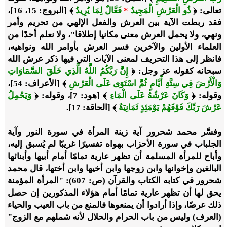
تعالى: ﴿
ذُو الْعَرْشِ الْمَجِيدُ
*
فَعَّالٌ لِمَا يُرِيدُ
﴾ [البروج: 15، 16]،
فقد ربطت الآية بين العرش والفعل الإلهي من تحريم وأمر
ونهي، ولا يحمل العرش معنى مكانيا إطلاقا"، ولا نعلم أحدًا من
العلماء الأولين والآخرين فسر العرش بأوامر الله ونواهيه،
فانظر إلى هذا التحريف لمعنى الآيات التي فيها ذكر عرش الله
سبحانه كقوله عز وجل: ﴿
إِنَّ رَبَّكُمُ اللَّهُ الَّذِي خَلَقَ السَّمَاوَاتِ
وَالْأَرْضَ فِي سِتَّةِ أَيَّامٍ ثُمَّ اسْتَوَى عَلَى الْعَرْشِ
﴾ [الأعراف: 54]،
وقوله: ﴿
وَكَانَ عَرْشُهُ عَلَى الْمَاءِ
﴾ [هود: 7]، وقوله: ﴿
وَيَحْمِلُ
عَرْشَ رَبِّكَ فَوْقَهُمْ يَوْمَئِذٍ ثَمَانِيَةٌ
﴾ [الحاقة: 17].
وفسَّر محمد شحرور آية زينة المرأة في سورة النور وآية
الجلباب في سورة الأحزاب بهواه تفسيرًا غريبًا لم يُسبق إليه،
وأباح للمرأة المسلمة أن تظهر عارية تمامًا أمام أبيها وأبنائها
البالغين وإخوانها وابن زوجها وابن أخيها وابن أختها، قال محمد
شحرور في كتابه الكتاب والقرآن (ص: 607): "المرأة المؤمنة
يحق لها أن تظهر عارية تمامًا أمام هؤلاء المذكورين إن حصل
ذلك عرضًا، وإذا أرادوا أن يمنعوها فالمنع من باب العيب والحياء
(العرف) وليس من باب الحرام والحلال لأنه شملهم مع الزوج"