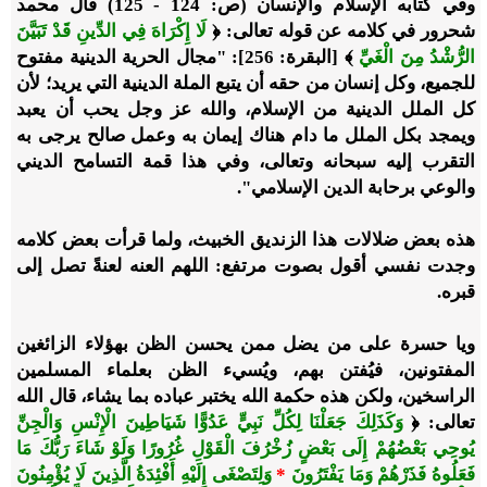
وفي كتابه الإسلام والإنسان (ص: 124 - 125) قال محمد
شحرور في كلامه عن قوله تعالى: ﴿
لَا إِكْرَاهَ فِي الدِّينِ قَدْ تَبَيَّنَ
الرُّشْدُ مِنَ الْغَيِّ
﴾ [البقرة: 256]: "مجال الحرية الدينية مفتوح
للجميع، وكل إنسان من حقه أن يتبع الملة الدينية التي يريد؛ لأن
كل الملل الدينية من الإسلام، والله عز وجل يحب أن يعبد
ويمجد بكل الملل ما دام هناك إيمان به وعمل صالح يرجى به
التقرب إليه سبحانه وتعالى، وفي هذا قمة التسامح الديني
والوعي برحابة الدين الإسلامي".
هذه بعض ضلالات هذا الزنديق الخبيث، ولما قرأت بعض كلامه
وجدت نفسي أقول بصوت مرتفع: اللهم العنه لعنةً تصل إلى
قبره.
ويا حسرة على من يضل ممن يحسن الظن بهؤلاء الزائغين
المفتونين، فيُفتن بهم، ويُسيء الظن بعلماء المسلمين
الراسخين، ولكن هذه حكمة الله يختبر عباده بما يشاء، قال الله
تعالى: ﴿
وَكَذَلِكَ جَعَلْنَا لِكُلِّ نَبِيٍّ عَدُوًّا شَيَاطِينَ الْإِنْسِ وَالْجِنِّ
يُوحِي بَعْضُهُمْ إِلَى بَعْضٍ زُخْرُفَ الْقَوْلِ غُرُورًا وَلَوْ شَاءَ رَبُّكَ مَا
فَعَلُوهُ فَذَرْهُمْ وَمَا يَفْتَرُونَ
*
وَلِتَصْغَى إِلَيْهِ أَفْئِدَةُ الَّذِينَ لَا يُؤْمِنُونَ