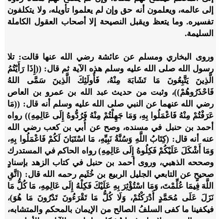
إلى عالمه، ويعلمون أنه حق وإن لم يعلموا تأويله، ولا يتكلفون
تفسيره. وما يتعظ ويقبل النصيحة إلا أصحاب العقول الكاملة
السليمة.
وروى البخاري ومسلم عن عائشة رضي الله عنها قالت: تلا
رسول الله صلى الله عليه وسلم هذه الآية ثم قال: ((إِذَا رَأَيْتُمُ
الَّذِينَ يَتَّبِعُونَ مَا تَشَابَهَ مِنْهُ، فَأُولَئِكَ الَّذِينَ سَمَّى اللهُ
فَاحْذَرُوهُمْ))، وثبت من حديث عبد الله بن عمرو بن العاص
رضي الله عنهما عن النبي صلى الله عليه وسلم أنه قال: ((مَا
عَرَفْتُمْ مِنْهُ فَاعْمَلُوا بِهِ، وَمَا جَهِلْتُمْ مِنْهُ فَرُدُّوهُ إِلَى عَالِمِهِ)) رواه
أحمد بن حنبل في مسنده، وصح عن أُبي بن كعب رضي الله
عنه أنه قال: (كِتَابُ اللَّهِ وَسُنَّةُ نَبِيِّهِ، مَا اسْتَبَانَ لَكُمْ فَاعْمَلُوا بِهِ،
وَمَا أَشْكَلَ عَلَيْكُمْ فَكِلُوهُ إِلَى عَالِمِهِ) رواه الحاكم في المستدرك
وصححه الذهبي، وروى أحمد بن حنبل في كتاب الزهد بإسنادٍ
صحيحٍ عن التابعي الجليل الربيع بن خُثَيم رحمه الله قال: (اتَّقِ
اللَّهَ فِيمَا عُلِّمْتَ، وَمَا اسْتُؤْثِرَ بِهِ عَلَيْكَ فَكِلْهُ إِلَى عَالِمِهِ، مَا كُلُّ مَا
نَزَلَ عَلَى مُحَمَّدٍ أَدْرَكْتُمْ، وَلَا كُلُّ مَا تَقْرَءُونَ تَدْرُونَ مَا هُوَ)،
فيكفينا ما كفى السلفُ الصالح من الإيمان بالمحكم والمتشابه،