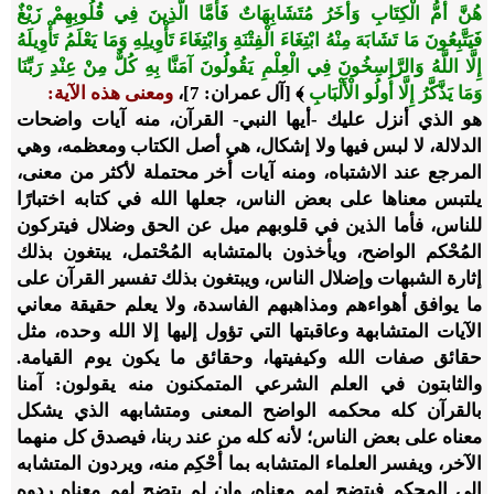
هُنَّ أُمُّ الْكِتَابِ وَأُخَرُ مُتَشَابِهَاتٌ فَأَمَّا الَّذِينَ فِي قُلُوبِهِمْ زَيْغٌ
فَيَتَّبِعُونَ مَا تَشَابَهَ مِنْهُ ابْتِغَاءَ الْفِتْنَةِ وَابْتِغَاءَ تَأْوِيلِهِ وَمَا يَعْلَمُ تَأْوِيلَهُ
إِلَّا اللَّهُ وَالرَّاسِخُونَ فِي الْعِلْمِ يَقُولُونَ آمَنَّا بِهِ كُلٌّ مِنْ عِنْدِ رَبِّنَا
وَمَا يَذَّكَّرُ إِلَّا أُولُو الْأَلْبَابِ
﴾ [آل عمران: 7]،
ومعنى هذه الآية:
هو الذي أنزل عليك -أيها النبي- القرآن، منه آيات واضحات
الدلالة، لا لبس فيها ولا إشكال، هي أصل الكتاب ومعظمه، وهي
المرجع عند الاشتباه، ومنه آيات أُخر محتملة لأكثر من معنى،
يلتبس معناها على بعض الناس، جعلها الله في كتابه اختبارًا
للناس، فأما الذين في قلوبهم ميل عن الحق وضلال فيتركون
المُحْكم الواضح، ويأخذون بالمتشابه المُحْتمل، يبتغون بذلك
إثارة الشبهات وإضلال الناس، ويبتغون بذلك تفسير القرآن على
ما يوافق أهواءهم ومذاهبهم الفاسدة، ولا يعلم حقيقة معاني
الآيات المتشابهة وعاقبتها التي تؤول إليها إلا الله وحده، مثل
حقائق صفات الله وكيفيتها، وحقائق ما يكون يوم القيامة.
والثابتون في العلم الشرعي المتمكنون منه يقولون: آمنا
بالقرآن كله محكمه الواضح المعنى ومتشابهه الذي يشكل
معناه على بعض الناس؛ لأنه كله من عند ربنا، فيصدق كل منهما
الآخر، ويفسر العلماء المتشابه بما أُحْكِم منه، ويردون المتشابه
إلى المحكم فيتضح لهم معناه، وإن لم يتضح لهم معناه ردوه