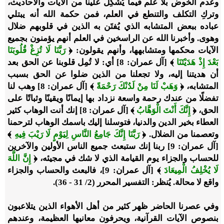
وعدم الخوض بلا علم فيما يُشكِل علينا من الآيات والأحاديث،
وتركِ التكلف والتنطع في العلم، فمن حكمة الله أنه يبتلي
عباده ببعض المتشابه الذي يُفتَن به الذين في قلوبهم ضلال
وهوى. وأخبرنا الله عن الراسخين في العلم أنهم يؤمنون بجميع
الآيات محكمها ومتشابهها، وأنهم يقولون: ﴿
رَبَّنَا لَا تُزِغْ قُلُوبَنَا
بَعْدَ إِذْ هَدَيْتَنَا
﴾ [آل عمران: 8] أي: لا تُمِل قلوبنا عن الحق بعد
أن هديتنا إليه، ولا تجعلنا من الذين ضلوا عن الحق بسبب
المتشابه، ﴿
وَهَبْ لَنَا مِنْ لَدُنْكَ رَحْمَةً
﴾ [آل عمران: 8] وهب لنا
تفضلًا من عندك رحمة واسعة نزداد بها إيمانًا ويقينًا وثباتًا على
الحق، ﴿
إِنَّكَ أَنْتَ الْوَهَّابُ
﴾ [آل عمران: 8] إنك أنت الوهاب كثير
العطاء بخير الدين والدنيا، فتوسلنا إليك باسمك الوهاب لترحمنا
وتعصمنا من الضلال. ﴿
رَبَّنَا إِنَّكَ جَامِعُ النَّاسِ لِيَوْمٍ لَا رَيْبَ فِيهِ
﴾
[آل عمران: 9] ربنا إنك ستبعث جميع الناس الأولين والآخرين
للحساب والجزاء يوم القيامة الذي لا شك في مجيئه، ﴿
إِنَّ اللَّهَ
لَا يُخْلِفُ الْمِيعَادَ
﴾ [آل عمران: 9]، فالبعث والحساب والجزاء
واقع لا محالة. يُنظر: التفسير المحرر (2/ 31 - 36).
وفي عصرنا الحاضر ظهر كثير من أهل الأهواء الذين يتلاعبون
بنصوص الآيات القرآنية، ويحرفون معانيها العظيمة، وعندهم