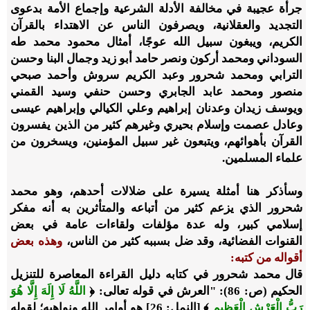
جرأة عجيبة في مخالفة الأدلة الشرعية وإجماع الأمة بدعوى
التجديد والعقلانية، ويصرفون الناس عن الاهتداء بالقرآن
الكريم، ويبغون سبيل الله عوجًا، أمثال محمود محمد طه
السوداني ومحمد أركون ونصر حامد أبو زيد وجمال البنا وحسن
الترابي ومحمد شحرور وعبد الكريم سروش وأحمد صبحي
منصور ومحمد عابد الجابري وحسن حنفي وسيد القمني
ويوسف زيدان وعدنان إبراهيم وعلي الكيالي وإبراهيم عيسى
وعادل عصمت وإسلام بحيري وغيرهم كثير من الذين يفسرون
القرآن بأهوائهم، ويتبعون غير سبيل المؤمنين، ويسخرون من
علماء المسلمين.
وسأذكر هنا أمثلة يسيرة على ضلالات أحدهم، وهو محمد
شحرور الذي يزعم كثير من أتباعه والمتأثرين به أنه مفكر
إسلامي كبير، وله عدة مؤلفات ولقاءات عامة في بعض
القنوات الفضائية، وقد ضل بسببه كثير من الناس،
وهذه بعض
أقواله من كتبه:
قال محمد شحرور في كتابه دليل القراءة المعاصرة للتنزيل
الحكيم (ص: 86): "العرش في قوله تعالى: ﴿
اللَّهُ لَا إِلَهَ إِلَّا هُوَ
رَبُّ الْعَرْشِ الْعَظِيمِ
﴾ [النمل: 26] هو أوامر الله ونواهيه؛ لقوله