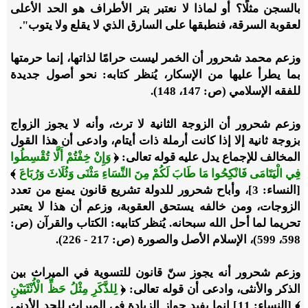
بالسجن مثلًا؟ أو لماذا لا نعتبر بتر الأطراف هو الحد الأعلى
لعقوبة السرقة، فنطبقها على السارق الذي لا يقلع ولا يتوب".
وزعم محمد شحرور أن الخمر ليست حرامًا لذاتها، إنما حرمتها
بما يطرأ عليها من الإسكار، يُنظر كتابه: نحو أصول جديدة
للفقه الإسلامي (ص: 147، 148).
وزعم شحرور أن الزوجة الثانية لا ترث، وأنه لا يجوز الزواج
بزوجة ثانية إلا إذا كانت أرملة ذات أيتام، وادعى أن هذا القول
المخالف للإجماع يدل عليه قوله تعالى: ﴿
وَإِنْ خِفْتُمْ أَلَّا تُقْسِطُوا
فِي الْيَتَامَى فَانْكِحُوا مَا طَابَ لَكُمْ مِنَ النِّسَاءِ مَثْنَى وَثُلَاثَ وَرُبَاعَ
﴾
[النساء: 3]، وأباح شحرور للدولة تشريع قانون يمنع من تعدد
الزوجات، ومن خالفه يستحق العقوبة، وزعم أن هذا لا يعتبر
تحريما لما أحل الله سبحانه. يُنظر كتابيه: الكتاب والقرآن (ص:
598، 599)، الإسلام الأصل والصورة (ص: 217 - 226).
وزعم شحرور أنه يجوز سنّ قانون للتسوية في الميراث بين
الذكر والأنثى، وادعى أن قوله تعالى: ﴿
لِلذَّكَرِ مِثْلُ حَظِّ الْأُنْثَيَيْنِ
﴾ [النساء: 11] إنما يفيد جواز الزيادة في الميراث للحد الأدنى