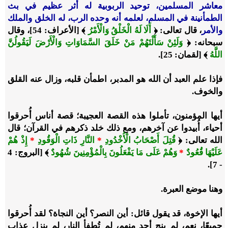
معاشر المسلمين، توحيد الربوبية له أثر عظيم في بث
الطمأنينة في المسلم، لعلمه أنه وحده الرب، له الخلق والملك
والأمر
، قال تعالى: ﴿
أَلَا لَهُ الْخَلْقُ وَالْأَمْرُ
﴾ [الأعراف: 54]، وقال
سبحانه: ﴿
وَلَئِنْ سَأَلْتَهُمْ مَنْ خَلَقَ السَّمَاوَاتِ وَالْأَرْضَ لَيَقُولُنَّ
اللَّهُ
﴾ [لقمان: 25].
فإذا علم العبد أن الله هو المدبر، اطمأن قلبه، وزال عنه القلق
والخوف.
أيها المؤمنون، تأملوا هذه القصة العجيبة؛ قصة أناس أُحرقوا
أحياء، أُبيدوا عن آخرهم، ومع ذلك خلد ذكرهم في القرآن؛ قال
الله تعالى: ﴿
قُتِلَ أَصْحَابُ الْأُخْدُودِ
*
النَّارِ ذَاتِ الْوَقُودِ
*
إِذْ هُمْ
عَلَيْهَا قُعُودٌ
*
وَهُمْ عَلَى مَا يَفْعَلُونَ بِالْمُؤْمِنِينَ شُهُودٌ
﴾ [البروج: 4
- 7].
وهنا موضع العبرة.
أيها الإخوة، قد يقول قائل: أين النصر؟ أين النجاة؟ لقد أُحرقوا
جميعًا، نعم، لم ينج أحد منهم، لم تُطفأ النار، لم ينزل عذاب