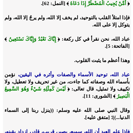
﴿
أَمَّنْ يُجِيبُ الْمُضْطَرَّ إِذَا دَعَاهُ
﴾ [النمل: 62].
فإذا امتلأ القلب بالتوحيد، لم يخف إلا الله، ولم يرجُ إلا الله، ولم
يتوكل إلا على الله.
عباد الله، نحن نقرأ في كل ركعة: ﴿
إِيَّاكَ نَعْبُدُ وَإِيَّاكَ نَسْتَعِينُ
﴾
[الفاتحة: 5].
وهذا أعظم ما يثبت القلوب.
عباد الله، توحيد الأسماء والصفات وأثره في اليقين،
نؤمن
بأسماء الله وصفاته كما جاءت، من غير تحريف ولا تعطيل، ولا
تكييف ولا تمثيل، قال تعالى: ﴿
لَيْسَ كَمِثْلِهِ شَيْءٌ وَهُوَ السَّمِيعُ
الْبَصِيرُ
﴾ [الشورى: 11].
وقال النبي صلى الله عليه وسلم: ((ينزل ربنا إلى السماء
الدنيا...))؛ [متفق عليه].
فإذا علم العبد أن الله، سميع، بصير، قريب، قادر، ازداد يقينه،