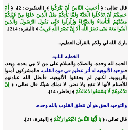
قال تعالى: ﴿
أَحَسِبَ النَّاسُ أَنْ يُتْرَكُوا
﴾ [العنكبوت: 2]، ﴿
أَمْ
حَسِبْتُمْ أَنْ تَدْخُلُوا الْجَنَّةَ وَلَمَّا يَأْتِكُمْ مَثَلُ الَّذِينَ خَلَوْا مِنْ قَبْلِكُمْ
مَسَّتْهُمُ الْبَأْسَاءُ وَالضَّرَّاءُ وَزُلْزِلُوا حَتَّى يَقُولَ الرَّسُولُ وَالَّذِينَ
آمَنُوا مَعَهُ مَتَى نَصْرُ اللَّهِ أَلَا إِنَّ نَصْرَ اللَّهِ قَرِيبٌ
﴾ [البقرة: 214].
بارك الله لي ولكم بالقرآن العظيم...
الخطبة الثانية
الحمد لله وحده، والصلاة والسلام على من لا نبي بعده، وبعد،
ف
توحيد الألوهية له أثر عظيم في قوة القلب،
فالمشركون آمنوا
بالربوبية، لكنهم لم يحققوا الألوهية، فأبطل الله عبادتهم
للأصنام لأنها لا تنفع ولا تضر، لا تملك شيئًا، قال تعالى: ﴿
إِنْ
تَدْعُوهُمْ لَا يَسْمَعُوا دُعَاءَكُمْ
﴾ [فاطر: 14].
والتوحيد الحق هو أن تتعلق القلوب بالله وحده.
قال تعالى: ﴿
يَا أَيُّهَا النَّاسُ اعْبُدُوا رَبَّكُمُ
﴾ [البقرة: 21].