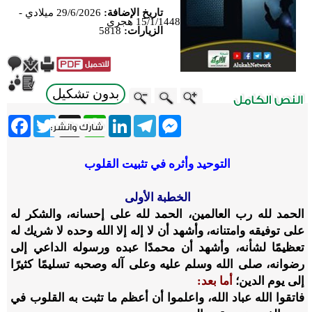
تاريخ الإضافة:
29/6/2026 ميلادي -
15/1/1448 هجري
الزيارات:
5818
بدون تشكيل
ebook
Twitter
WhatsApp
X
LinkedIn
Telegram
Messenger
التوحيد وأثره في تثبيت القلوب
الخطبة الأولى
الحمد لله رب العالمين، الحمد لله على إحسانه، والشكر له
على توفيقه وامتنانه، وأشهد أن لا إله إلا الله وحده لا شريك له
تعظيمًا لشأنه، وأشهد أن محمدًا عبده ورسوله الداعي إلى
رضوانه، صلى الله وسلم عليه وعلى آله وصحبه تسليمًا كثيرًا
إلى يوم الدين؛
أما بعد:
فاتقوا الله عباد الله، واعلموا أن أعظم ما تثبت به القلوب في