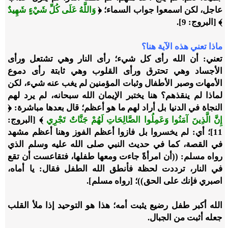
عاجل، لكن اسمعوا جواب السماء؛ ﴿
وَاللَّهُ عَلَى كُلِّ شَيْءٍ شَهِيدٌ
﴾ [البروج: 9].
ماذا تعني هذه الآية هنا؟
تعني: أن الله رأى كل شيء؛ رأى النار وهي تشتعل ورأى
الأجساد وهي تحترق ورأى القلوب وهي ثابتة رأى دموع
الأمهات وصبر الأطفال وثبات المؤمنين لم يغب عنه شيء، لكن
لماذا لم ينقذهم؟ هنا يختبر الإيمان الله سبحانه، لم يرد لهم
النجاة في الدنيا بل أراد لهم ما هو أعظم؛ قال بعدها مباشرة: ﴿
إِنَّ الَّذِينَ آمَنُوا وَعَمِلُوا الصَّالِحَاتِ لَهُمْ جَنَّاتٌ تَجْرِي
﴾ [البروج:
11]؛ أي: لم يخسروا بل فازوا أعظم الفوز وهنا أعظم مشهد
في القصة، كما في حديث النبي صلى الله عليه وسلم الذي
رواه مسلم: ((أن امرأةً جاءت ومعها طفلها، فتقاعست أن تقع
في النار، ترددت لحظة فأنطق الله الطفل فقال: يا أماه،
اصبري فإنك على الحق))؛ [رواه مسلم].
الله أكبر طفل رضيع يثبت أمه؛ هذا هو التوحيد إذا ملأ القلب
جعله أثبت من الجبال.