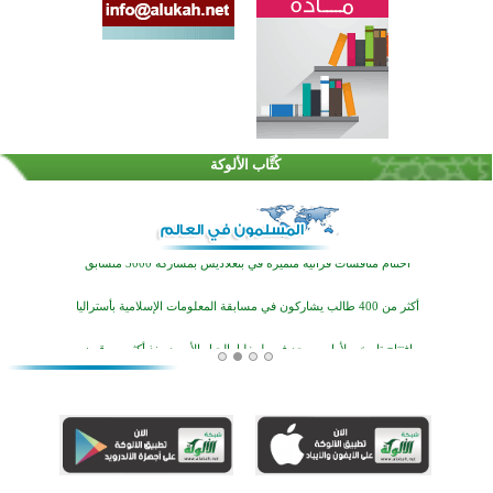
اختتام الدورة التاسعة لمسابقة حفظ وتلاوة القرآن الكريم في أزناكاييف
كُتَّاب الألوكة
تيسليتش تختتم برنامجا تعليميا لتعزيز القيم وبناء الشخصية للشباب المسلمين
اختتام منافسات قرآنية متميزة في بنغلاديش بمشاركة 3000 متسابق
أكثر من 400 طالب يشاركون في مسابقة المعلومات الإسلامية بأستراليا
افتتاح تاريخي لأول مسجد في بلييفليا بالجبل الأسود منذ أكثر من قرن
منطقة ريبوفسي تحتفل بميلاد مسجد جديد في أجواء إيمانية مميزة
أكبر مشروع إسلامي في ريف أستراليا يفتتح أبوابه بعد سنوات من العمل والعطاء
القرآن والتربية في صدارة البرامج الصيفية للمسلمين في بينزا وساراتوف وموردوفيا هذا العام
اختتام الدورة التاسعة لمسابقة حفظ وتلاوة القرآن الكريم في أزناكاييف