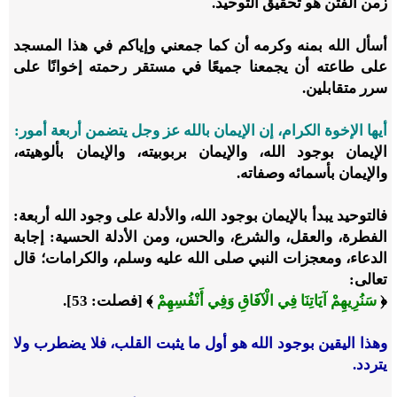
زمن الفتن هو تحقيق التوحيد.
أسأل الله بمنه وكرمه أن كما جمعني وإياكم في هذا المسجد
على طاعته أن يجمعنا جميعًا في مستقر رحمته إخوانًا على
سرر متقابلين.
أيها الإخوة الكرام، إن الإيمان بالله عز وجل يتضمن أربعة أمور:
الإيمان بوجود الله، والإيمان بربوبيته، والإيمان بألوهيته،
والإيمان بأسمائه وصفاته.
فالتوحيد يبدأ بالإيمان بوجود الله، والأدلة على وجود الله أربعة:
الفطرة، والعقل، والشرع، والحس، ومن الأدلة الحسية: إجابة
الدعاء، ومعجزات النبي صلى الله عليه وسلم، والكرامات؛ قال
تعالى:
﴿
سَنُرِيهِمْ آيَاتِنَا فِي الْآفَاقِ وَفِي أَنْفُسِهِمْ
﴾ [فصلت: 53].
وهذا اليقين بوجود الله هو أول ما يثبت القلب، فلا يضطرب ولا
يتردد.