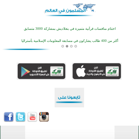
اختتام منافسات قرآنية متميزة في بنغلاديش بمشاركة 3000 متسابق
أكثر من 400 طالب يشاركون في مسابقة المعلومات الإسلامية بأستراليا
افتتاح تاريخي لأول مسجد في بلييفليا بالجبل الأسود منذ أكثر من قرن
منطقة ريبوفسي تحتفل بميلاد مسجد جديد في أجواء إيمانية مميزة
أكبر مشروع إسلامي في ريف أستراليا يفتتح أبوابه بعد سنوات من العمل والعطاء
القرآن والتربية في صدارة البرامج الصيفية للمسلمين في بينزا وساراتوف وموردوفيا هذا العام
اختتام الدورة التاسعة لمسابقة حفظ وتلاوة القرآن الكريم في أزناكاييف
أكثر من 100 شخص يتعرفون على الإسلام خلال يوم المسجد المفتوح في ميلفيل
اختتام منافسات قرآنية متميزة في بنغلاديش بمشاركة 3000 متسابق