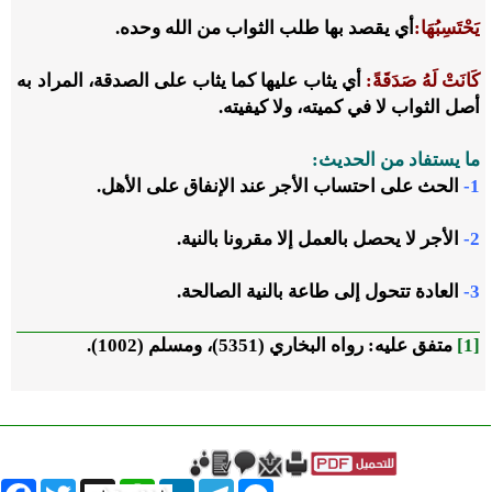
يَحْتَسِبُهَا:
أي يقصد بها طلب الثواب من الله وحده.
كَانَتْ لَهُ صَدَقَةً:
أي يثاب عليها كما يثاب على الصدقة، المراد به
أصل الثواب لا في كميته، ولا كيفيته.
ما يستفاد من الحديث:
1-
الحث على احتساب الأجر عند الإنفاق على الأهل.
2-
الأجر لا يحصل بالعمل إلا مقرونا بالنية.
3-
العادة تتحول إلى طاعة بالنية الصالحة.
[1]
متفق عليه:
رواه البخاري (5351)، ومسلم (1002).
book
Twitter
WhatsApp
X
LinkedIn
Telegram
Messenger