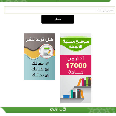
القرآن والتربية في صدارة البرامج الصيفية للمسلمين في بينزا وساراتوف وموردوفيا هذا العام
اختتام الدورة التاسعة لمسابقة حفظ وتلاوة القرآن الكريم في أزناكاييف
كُتَّاب الألوكة
أكثر من 100 شخص يتعرفون على الإسلام خلال يوم المسجد المفتوح في ميلفيل