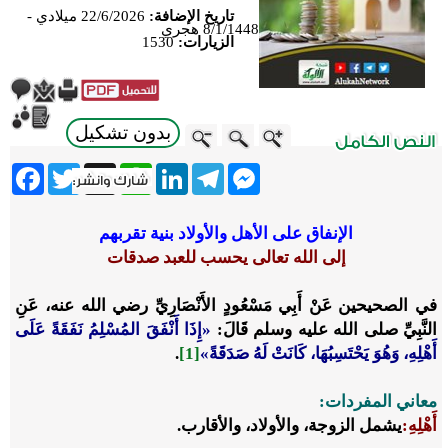
تاريخ الإضافة:
22/6/2026 ميلادي -
8/1/1448 هجري
الزيارات:
1530
بدون تشكيل
ebook
Twitter
WhatsApp
X
LinkedIn
Telegram
Messenger
الإنفاق على الأهل والأولاد بنية تقربهم
إلى الله تعالى يحسب للعبد صدقات
في الصحيحين عَنْ أَبِي مَسْعُودٍ الأَنْصَارِيِّ رضي الله عنه، عَنِ
النَّبِيِّ صلى الله عليه وسلم
قَالَ:
«إِذَا أَ
نْفَقَ المُسْلِمُ نَفَقَةً عَلَى
أَهْلِهِ، وَهُوَ يَحْتَسِبُهَا، كَانَتْ لَهُ صَدَقَةً»
[1]
.
معاني المفردات:
أَهْلِهِ:
يشمل الزوجة، والأولاد، والأقارب.