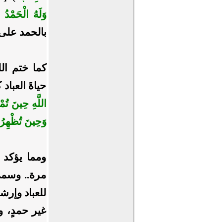
وَلَهُ الْحَمْدُ
بالحمد على 
كما ختم الل
حياةَ العباد
اللَّهِ حِينَ ت
وَحِينَ تُظْهِر
ومما يؤكد 
مرة.. وسمى
للعباد وإرشا
غير حمدٍ، وأ