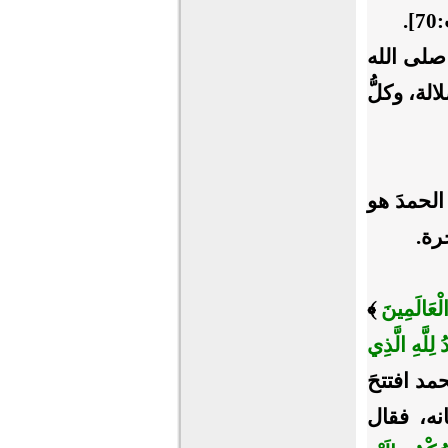
.
صلى الله
لة، وكلُّ
 الحمدَ هو
خرة.
الْعَالَمِينَ
﴾
 لِلَّهِ الَّذِي
.. وبالحمد افتتحَ
نه، فقال