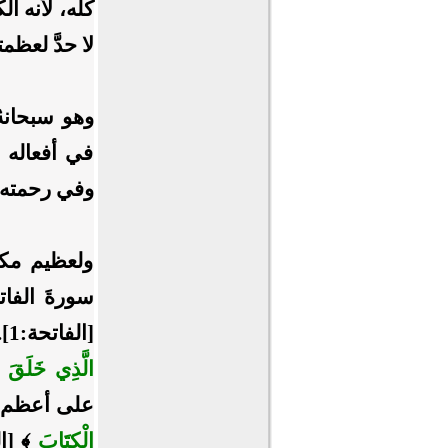
كله، لأنه ال
لا حدَّ لعظمت
وهو سبحانه
في أفعاله 
وفي رحمته 
ولعظيم مكان
سورةَ الفات
[الفاتحة:1].. وافتتحَ سورةَ الأَنعام بالحمد على الخلق والإيجاد: ﴿
الَّذِي خَلَقَ 
على أعظم نع
الْكِتَابَ
﴾ [الكهف:1].. وافتتحَ سورة