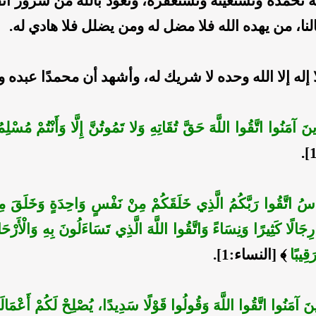
له نحمده ونستعينه ونستغفره، ونعوذ بالله من شرور أن
نا، من يهده الله فلا مضل له ومن يضلل فلا هادي له.
 إله إلا الله وحده لا شريك له، وأشهد أن محمدًا عبده 
َذِينَ آمَنُوا اتَّقُوا اللَّهَ حَقَّ تُقَاتِهِ وَلا تَمُوتُنَّ إِلَّا وَأَنْتُمْ مُسْلِ
لنَّاسُ اتَّقُوا رَبَّكُمُ الَّذِي خَلَقَكُمْ مِنْ نَفْسٍ وَاحِدَةٍ وَخَلَقَ مِن
رِجَالًا كَثِيرًا وَنِسَاءً وَاتَّقُوا اللَّهَ الَّذِي تَسَاءَلُونَ بِهِ وَالْأَرْحَام
َقِيبًا
﴾ [النساء:1].
َّذِينَ آمَنُوا اتَّقُوا اللَّهَ وَقُولُوا قَوْلًا سَدِيدًا، يُصْلِحْ لَكُمْ أَعْمَالَ