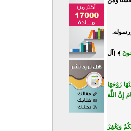
فسنا ومن
ورسوله.
مُونَ
﴾ [آل
ْهَا زَوْجَهَا
َ إِنَّ اللَّهَ
كُمْ وَيَغْفِرْ