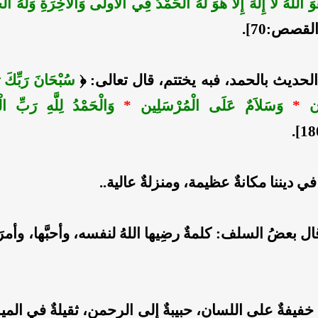
وَ اللَّهُ لاَ إِلَهَ إِلاَّ هُوَ لَهُ الْحَمْدُ فِي الأُولَى وَالآخِرَةِ وَلَهُ الْحُ
لقصص:70].
 الحديث بالحمد، فبه يختتم، قال تعالى: ﴿
سُبْحَانَ رَبِّكَ رَ
ُون
*
وَسَلاَمٌ عَلَى الْمُرْسَلِين
*
وَالْحَمْدُ لِلَّهِ رَبِّ الْ
 في ديننا مكانةٌ عظيمة، ومنزلةٌ عالية..
ال بعضُ السلف: كلمةٌ رضِيها اللهُ لنفسه، وأحبَّها، وأمرَ
ٌ خفيفةٌ على اللسان، حبيبةٌ إلى الرحمن، ثقيلةٌ في الم