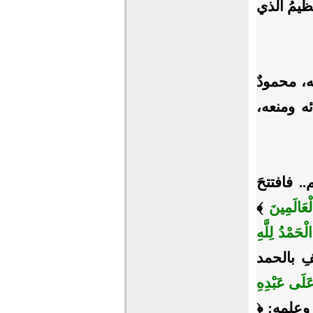
عظيمُ الذي
، محمودٌ
ه ومنعه،
. فافتتحَ
ْعَالَمِينَ
﴾
الْحَمْدُ لِلَّهِ
الكهفِ بالحمد
 عَلَى عَبْدِهِ