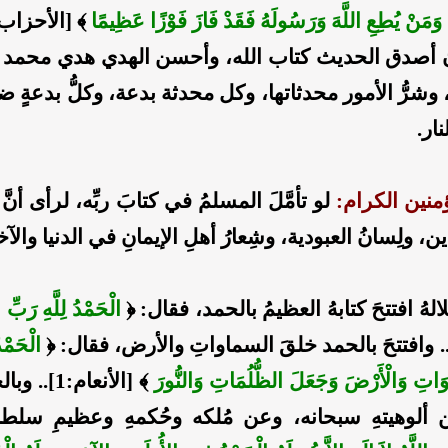
ْ وَمَنْ يُطِعِ اللَّهَ وَرَسُولَهُ فَقَدْ فَازَ فَوْزًا عَظِيمًا
﴾ [الأحزاب:70]
أصدق الحديث كتاب الله، وأحسن الهدي هدي محمد 
شرُّ الأمور محدثاتها، وكل محدثة بدعة، وكلُّ بدعةٍ ضلا
ار.
منين الكرام:
لو تأمَّلَ المسلمُ في كتابَ ربِّه، لرأى أنَّ
ن، ولِسانُ العبودية، وشِعارُ أهلِ الإيمانِ في الدنيا والآ
لالهُ افتتحَ كتابهُ العظيمُ بالحمد، فقال: ﴿
الْحَمْدُ لِلَّهِ رَبِّ 
الْحَمْدُ
َاتِ وَالْأَرْضَ وَجَعَلَ الظُّلُمَاتِ وَالنُّورَ
﴾ [الأنعام:1]
 ألوهيتهِ سبحانه، وعن مُلكه وحُكمهِ وعظيمِ سلطا