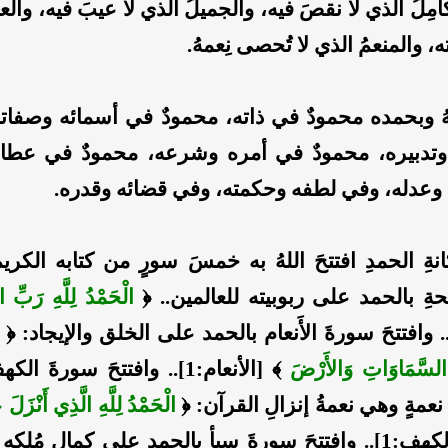
كامِلُ الذي لا نقصَ فيه، والجميلُ الذي لا عيبَ فيه، وال
ه، والمنعمُ الذي لا تُحصى نِعمهُ.
ُ وبحمده محمودٌ في ذاته، محمودٌ في أسمائه وصفاته
وتدبيره، محمودٌ في أمره وشرعه، محمودٌ في عطائ
وعدله، وفي لطفه وحكمته، وفي قضائه وقدره.
ةِ الحمدِ افتتحَ اللهُ به خمسَ سورٍ من كتابه الكريم.
حةِ بالحمد على ربوبيته للعالمين.. ﴿
الْحَمْدُ لِلَّهِ رَبِّ ال
السَّمَاوَاتِ وَالأَرْضَ
﴾ [الأنعام:1].. وافتتحَ سورةَ 
مةٍ وهي نعمةُ إنزالِ القرآن: ﴿
الْحَمْدُ لِلَّهِ الَّذِي أَنْزَلَ
َ سبأ بالحمد على كمال مُلكهِ وعلمه: ﴿