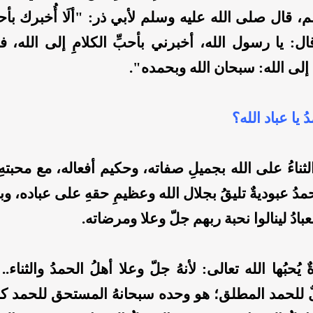
قال صلى الله عليه وسلم لأبي ذر: "ألَا أُخبرك بأحبّ
ال: يا رسول الله، أخبرني بأحبِّ الكلامِ إلى الله، ف
م ‌إلى ‌الله: سبحان الله وبحمده".
 يا عباد الله؟
ثناءُ على الله بجميلِ صفاته، وحكيم أفعاله، مع محبتهِ
حمدُ عبوديةٌ تليقُ بجلال الله وعظيمِ حقهِ على عباده، وب
عبادُ لينالوا نحبة ربهم جلّ وعلا ومرضاته.
ٌ يُحبُها الله تعالى: لأنهُ جلّ وعلا أهلُ الحمدُ والثناء.
ٌ للحمد المطلق؛ هو وحده سبحانهُ المستحق للحمد كله،