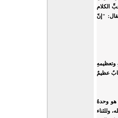
ِ الكلام
قال: "إنّ
 وتعظيمهِ
ابٌ عظيمٌ
. هو وحدهُ
 وللثناء