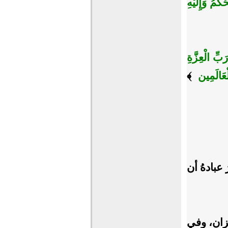
كْمُ وَإِلَيْهِ
بِّ الْعِزَّةِ
عَالَمِين
﴾
 عبادهُ أن
يزان، وفي