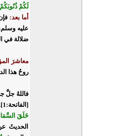
لَكُمْ ذُنُوبَكُم
أما بعد:
فإن 
عليه وسلم، و
ضلالة في الن
معاشرَ المؤ
روحُ هذا الدي
فاللهُ جلَّ ج
[الفاتحة:1].. وافتتحَ بالحمد خلقَ السماواتِ والأرض، فقال: ﴿
خَلَقَ السَّمَاو
الحديثَ عن