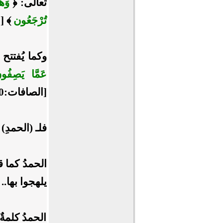
تعالى: ﴿
وَهُ
تُرْجَعُون
﴾ [ا
وكما يُفتتح
عَمَّا يَصِف
[الصافات:180].
فلـ (الحمدِ)
الحمدُ كما ق
يلهجوا بها..
الحمدُ كلمة