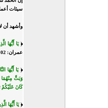
إنّ الحمد ل
سيئات أعمال
وأشهد أن لا
﴿
يَا أَيُّهَا الّ
عمران: 102].
﴿
يَا أَيُّهَا ا
وَبَثَّ مِنْهُمَا 
كَانَ عَلَيْكُمْ ر
﴿
يَا أَيُّهَا ال