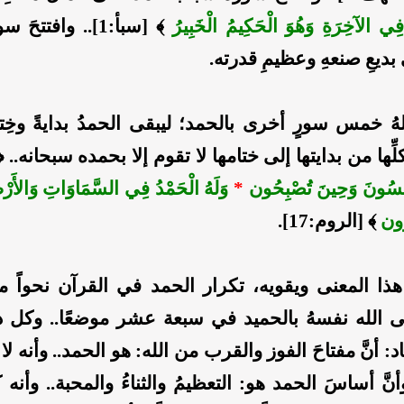
 فِي الآخِرَةِ وَهُوَ الْحَكِيمُ الْخَبِيرُ
﴾ [سبأ:1].. وافتتح
بديعِ صنعهِ وعظيمِ قدرته.
هُ خمس سورٍ أخرى بالحمد؛ ليبقى الحمدُ بدايةً وخِتامً
 كلِّها من بدايتها إلى ختامها لا تقوم إلا بحمده سبحانه.. 
ُمْسُونَ وَحِينَ تُصْبِحُون
*
وَلَهُ الْحَمْدُ فِي السَّمَاوَاتِ وَالأَرْ
ُون
﴾ [الروم:17].
هذا المعنى ويقويه، تكرار الحمد في القرآن نحواً م
 الله نفسهُ بالحميد في سبعة عشر موضعًا.. وكل ذل
د: أنَّ مفتاحَ الفوز والقرب من الله: هو الحمد.. وأنه لا
نَّ أساسَ الحمد هو: التعظيمُ والثناءُ والمحبة.. وأنه كلّ