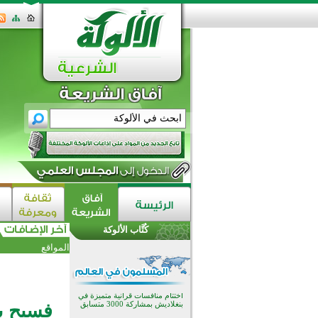
اختتام الدورة التاسعة لمسابقة حفظ
وتلاوة القرآن الكريم في أزناكاييف
تيسليتش تختتم برنامجا تعليميا لتعزيز
القيم وبناء الشخصية للشباب
كُتَّاب الألوكة
المسلمين
اختتام منافسات قرآنية متميزة في
المواقع
بنغلاديش بمشاركة 3000 متسابق
أكثر من 400 طالب يشاركون في
مسابقة المعلومات الإسلامية
بأستراليا
افتتاح تاريخي لأول مسجد في بلييفليا
فسبح ب
بالجبل الأسود منذ أكثر من قرن