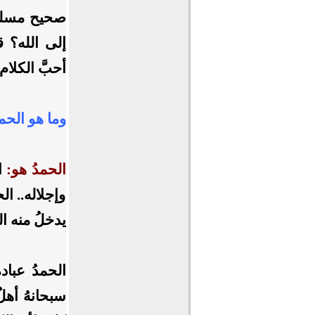
صحيح مسلم، 
إلى الله؟ ق
‌أحبَّ ‌الكلا
وما هو الحمدُ
الحمدُ هو:
ال
وإجلاله.. ال
يدخلُ منه ال
الحمدُ عبادة
سبحانهُ أهل