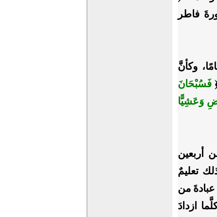
َ سورةَ فاطر
ا، وكأنَّ
﴿
فَسُبْحَانَ
ضِ وَعَشِيًّا
ن أربعين
ك تعليمٌ
 عبادةَ من
َما ازدادَ