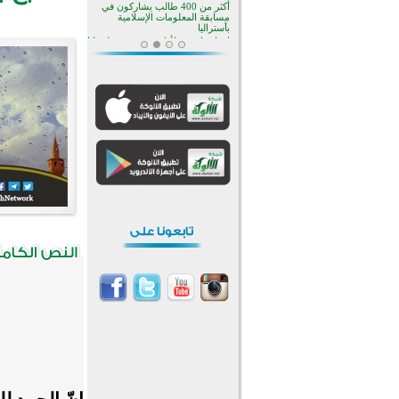
منطقة ريبوفسي تحتفل بميلاد
مسجد جديد في أجواء إيمانية مميزة
أكبر مشروع إسلامي في ريف
أستراليا يفتتح أبوابه بعد سنوات من
العمل والعطاء
القرآن والتربية في صدارة البرامج
الصيفية للمسلمين في بينزا
وساراتوف وموردوفيا هذا العام
اختتام الدورة التاسعة لمسابقة حفظ
وتلاوة القرآن الكريم في أزناكاييف
تيسليتش تختتم برنامجا تعليميا لتعزيز
القيم وبناء الشخصية للشباب
المسلمين
اختتام منافسات قرآنية متميزة في
بنغلاديش بمشاركة 3000 متسابق
أكثر من 400 طالب يشاركون في
مسابقة المعلومات الإسلامية
بأستراليا