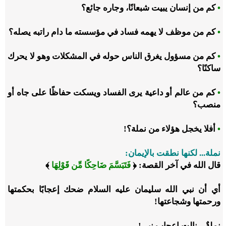
•
كم من إنسان يبيت شبعانًا، وجاره جائع؟
•
كم من موظف لا يهمه فساد في مؤسسته ما دام راتبه يصله؟
•
كم من مسؤول يغرق الناس حوله في المشكلات وهو لا يحرك
ساكنًا؟
•
كم من عالم أو داعية يرى الفساد ويسكت حفاظًا على جاه أو
منصب؟
•
أفلا يخجل هؤلاء من نملة؟!
نملة... لكنها نطقت بالإيمان:
قال الله في آخر القصة: ﴿
فَتَبَسَّمَ ضَاحِكًا مِّن قَوْلِهَا
﴾
أي أن نبي الله سليمان عليه السلام ضحك إعجابًا بحكمتها
ورحمتها وشجاعتها!
نملةٌ... نالت إعجاب نبي!