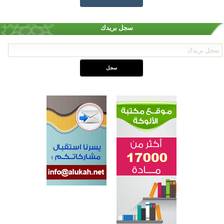
سجل بريدك
اختتام الدورة التاسعة لمسابقة حفظ وتلاوة القرآن الكريم في أزناكاييف