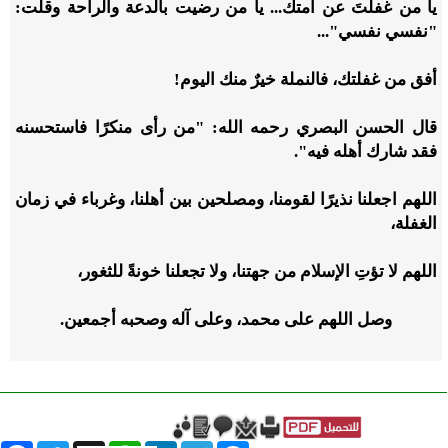
يا من غفلتَ عن أمتك... يا من رضيت بالدعة والراحة وقلت:
"نفسي نفسي"...
أفق من غفلتك، فالنملة خيرٌ منك اليوم!
قال الحسن البصري رحمه الله: "من رأى منكرًا فاستحسنه
فقد شارك أهله فيه".
اللهم اجعلنا نذيرًا لقومنا، ومصلحين بين أهلنا، وغرباء في زمان
الغفلة،
اللهم لا تؤتِ الإسلام من جهتنا، ولا تجعلنا خونةً للثغور،
وصل اللهم على محمد، وعلى آله وصحبه أجمعين.