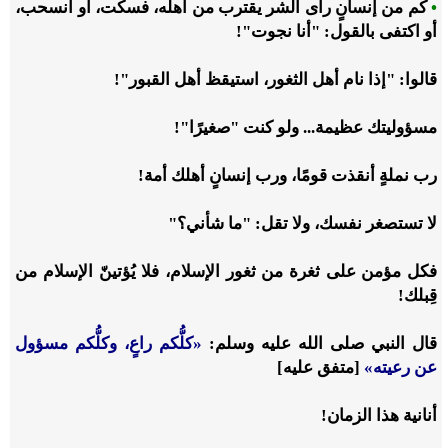
•
كم من إنسانٍ رأى الشر يقترب من أهله، فسكت، أو انسحب،
أو اكتفى بالقول: "أنا نجوت"!
قالوا: "إذا نام أهل الثغور، استيقظ أهل القبور"!
مسؤوليتك عظيمة... ولو كنت "صغيرًا"!
رب نملةٍ أنقذت قومًا، ورب إنسانٍ أهلك أمة!
لا تستصغر نفسك، ولا تقل: "ما شأني؟"
فكل مؤمن على ثغرة من ثغور الإسلام، فلا يُؤتينّ الإسلام من
قِبلك!
قال النبي صلى الله عليه وسلم:
«كلُّكم راعٍ، وكلُّكم مسؤول
عن رعيته»
[متفق عليه]
أنانية هذا الزمان!