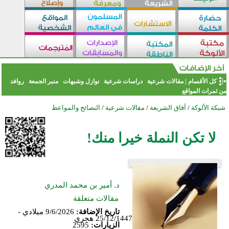
كل الأقسام
|
مقالات شرعية
دراسات شرعية
نوازل وشبهات
منبر الجمعة
روافد
من ثمرات المواقع
شبكة الألوكة
/
آفاق الشريعة
/
مقالات شرعية
/
النصائح والمواعظ
لا تكن النملة خيرا منك!
د. أمير بن محمد المدري
مقالات متعلقة
تاريخ الإضافة:
9/6/2026 ميلادي -
25/12/1447 هجري
الزيارات:
2595