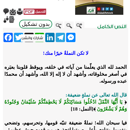
بدون تشكيل
ebook
Twitter
WhatsApp
X
LinkedIn
Telegram
Messenger
لا تكن النملةُ خيرًا منك!
الحمد لله الذي يعلّمنا من آياته في خلقه، ويوقظ قلوبنا بعبَره
في أصغر مخلوقاته، وأشهد أن لا إله إلا الله، وأشهد أن محمدًا
عبده ورسوله.
قال الله تعالى عن نملةٍ ضعيفة:
﴿
يَا أَيُّهَا النَّمْلُ ادْخُلُوا مَسَاكِنَكُمْ لَا يَحْطِمَنَّكُمْ سُلَيْمَانُ وَجُنُودُهُ
وَهُمْ لَا يَشْعُرُونَ
﴾[النمل: 18]
فيا سبحان الله! نملةٌ ضعيفة تنبّه قومها، وتحرسهم، وتضحي
بنفسها، وتنادي بأعلى صوتها لتحذرهم من قدوم جيش عظيم!