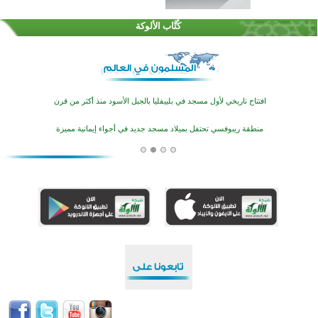
تيسليتش تختتم برنامجا تعليميا لتعزيز القيم وبناء الشخصية للشباب المسلمين
كُتَّاب الألوكة
اختتام منافسات قرآنية متميزة في بنغلاديش بمشاركة 3000 متسابق
أكثر من 400 طالب يشاركون في مسابقة المعلومات الإسلامية بأستراليا
افتتاح تاريخي لأول مسجد في بلييفليا بالجبل الأسود منذ أكثر من قرن
منطقة ريبوفسي تحتفل بميلاد مسجد جديد في أجواء إيمانية مميزة
أكبر مشروع إسلامي في ريف أستراليا يفتتح أبوابه بعد سنوات من العمل والعطاء
القرآن والتربية في صدارة البرامج الصيفية للمسلمين في بينزا وساراتوف وموردوفيا هذا العام
اختتام الدورة التاسعة لمسابقة حفظ وتلاوة القرآن الكريم في أزناكاييف
تيسليتش تختتم برنامجا تعليميا لتعزيز القيم وبناء الشخصية للشباب المسلمين
اختتام منافسات قرآنية متميزة في بنغلاديش بمشاركة 3000 متسابق
أكثر من 400 طالب يشاركون في مسابقة المعلومات الإسلامية بأستراليا