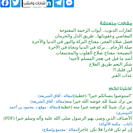
book
Twitter
WhatsApp
X
LinkedIn
Telegram
Messenger
كفارات الذنوب.. أبواب الرحمة المفتوحة
المعاصي وعقوباتها.. طريق الذل والحرمان
فضل صلاة الفجر: مفتاح البركة والنور في الدنيا والآخرة
صلة الأرحام… بركة في الدنيا ونجاة في الآخرة
النصيحة: مفتاح صلاح القلوب والمجتمعات
أشد ما قيل في هجر المسلم لأخيه!
شكر النعم طريق الفلاح
أين قلبك؟!
عذاب القبر
"استوصوا بنسائكم خيرا" (خطبة)
(مقالة - آفاق الشريعة)
من ترك شيئا لله عوضه الله خيرا منه
(مقالة - آفاق الشريعة)
من ترك شيئا لله عوضه خيرا منه (خطبة)
(مقالة - موقع د. محمود بن أحمد
الدوسري)
الأصناف الذين وصى بهم الرسول صلى الله عليه وآله وسلم خيرا (PDF)
(كتاب - مكتبة الألوكة)
إن لم تكن قادرا فلا تكن عاجزا
(مقالة - مجتمع وإصلاح)