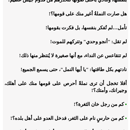
هل صارت النملةُ أغير منك على قومها؟!
تأمل…لم تُفكر بنفسها، بل فكرت بقومها!
لم تقل: "أنجو وحدي" وتتركهم للموت!
لم تتقاعس عن النداء، مع أنها صغيرة لا يُنتظر منها ذلك!
نادتهم بكل طاقتها: "يا أيها النمل"، حتى يسمع الجميع!
أفلا تخجل أن ترى نملةً أحرص على قومها منك على أهلك،
وجيرانك، وأمتك؟!
•
كم من رجل خان الثغرة؟!
•
كم من حارسٍ نام على الثغر، فدخل العدو على أهل بلده؟!