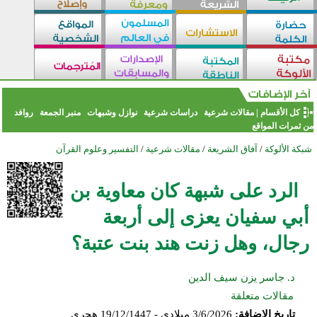
كل الأقسام
|
مقالات شرعية
دراسات شرعية
نوازل وشبهات
منبر الجمعة
روافد
من ثمرات المواقع
شبكة الألوكة
/
آفاق الشريعة
/
مقالات شرعية
/
التفسير وعلوم القرآن
الرد على شبهة كان معاوية بن
أبي سفيان يعزى إلى أربعة
رجال، وهل زنت هند بنت عتبة؟
د. جاسر يزن سيف الدين
مقالات متعلقة
تاريخ الإضافة:
3/6/2026 ميلادي - 19/12/1447 هجري