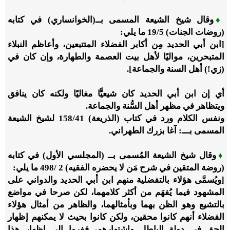
♦
وقال شيخ الشيعة المسمى بــ(الخوانساري) في كتابه
(روضات الجنات)
5
/‏
19
ما يلي:
[ابن أبي الحديد مِن أكابر الفضلاء المتتبعين، وأعاظم النبلاء
المتبحرين، مواليًا لأهل بيت العصمة والطهارة، وإن كان في
(زي!) أهل السنة والجماعة].
أي إن ابن أبي الحديد كان شيعيًّا مغاليًا ولكنه كان ينافق
ويتظاهر في مظهر أهل السُّنة والجماعة.
ونفس الكلام ورد في كتاب (الذريعة)
41
/‏
158
لشيخ الشيعة
المسمى بـــ: آغا بزرك الطهراني.
♦
وقال شيخ الشيعة المُسمى بــ (المجلسي الأول) في كتابه
(روضة المتقين في شرح مَن لا يحضره الفقيه)
2
/
498
ما يلي:
[ويُسمَّى هؤلاء بالتفضلية منهم ابن أبي الحديد والدواني على
المشهود فيما يُفهَم من أكثر كلامهما، لكن صرحا في مواضع
بالتشيع وهو الظن بهما وبأمثالهما، والظاهر من أمثال هؤلاء
الفضلاء أنهم كانوا محقين، ولكن كانوا بحيث لا يمكنهم إظهار
الحق في دولة الباطل واشتهارهم، ففروا إلى إظهار هذا