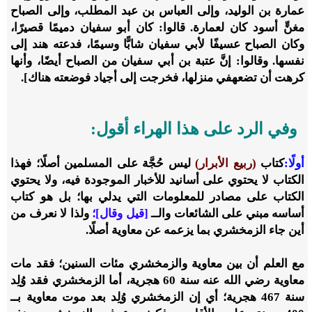
عمارة بن الوليد، وإلى العباس بن عبد المطلب، وإلى الصباح
مغنٍّ أسود كان لعمارة. قالوا: كان أبو سفيان دميمًا قصيرًا،
وكان الصباح عسيفًا لأبي سفيان شابًّا وسيمًا، فدعته هند إلى
نفسها. وقالوا: إنَّ عتبة بن أبي سفيان من الصباح أيضًا، وأنها
كرهت أن تضعه
في منزلها، فخرجت إلى أجياد فوضعته هناك].
وفي الرد على هذا الهراء أقول:
أولًا:
كتاب
(ربيع الأبرار)
ليس حُجَّة على المسلمين أصلًا؛ فهذا
الكتاب لا يحتوي على أسانيد للأخبار الموجودة فيه، ولا يحتوي
الكتاب على مصادر للمعلومات التي يدلي بها؛ بل هو كتاب
أساسه مبني على الشائعات والــ
[قيل وقال]؛
ولذا لا نعرف من
أين جاء الزمخشري بما يزعمه عن معاوية أصلًا.
مع العلم أن بين معاوية والزمخشري مئات السنين؛ فقد مات
معاوية رضي الله عنه سنة
60
هجرية، أما الزمخشري فقد وُلِد
سنة
467
هجرية؛ أي إن الزمخشري وُلِد بعد موت معاوية بــ