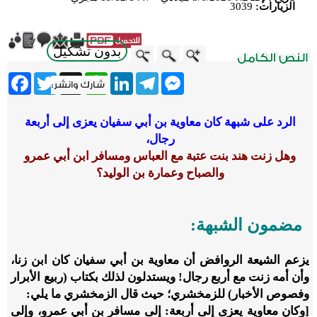
الزيارات:
3039
بدون تشكيل
ebook
Twitter
WhatsApp
X
LinkedIn
Telegram
Messenger
الرد على شبهة كان معاوية بن أبي سفيان يعزى إلى أربعة
رجال،
وهل زنت هند بنت عتبة مع العباس ومسافر ابن أبي عمرو
والصباح وعمارة بن الوليد؟
مضمون الشبهة:
يزعم الشيعة الروافض أن معاوية بن أبي سفيان كان ابن زنا،
وأن أمه زنت مع أربع رجال! ويستدلون لذلك بكتاب (ربيع الأبرار
وفصوص الأخبار) للزمخشري؛ حيث قال الزمخشري ما يلي:
[وكان معاوية يعزى إلى أربعة: إلى مسافر بن أبي عمرو، وإلى