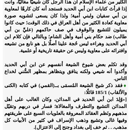
الكثير من علماء الإسلام أن هذا الرجل كان شيعيًّا مغاليًا، وأنت
إذا قرأتَ كتابات ابن أبي الحديد فستجد أنه كان كارهًا لمعاوية
بن أبي سفيان ولبني أمية؛ ولذا كان يسعى لتشويه صورة
معاوية كعادة الكثير من أهل العراق في ذلك الوقت؛ حيث كانوا
يميلون للتشيع والوقوف في صف حاكمهم (عليِّ بن أبي
طالب) ضد حكام بني أمية وأهل الشام؛ وبالتالي فإن كلام ابن
أبي الحديد وهراءه ليس حُجة علينا أصلًا بل هو نابع من تشيعه
وافترائه على معاوية وليس عن حقيقة تاريخية أو علمية.
وقد تكلم بعض شيوخ الشيعة أنفسهم عن ابن أبي الحديد
وأكدوا أنه شيعي ولكنه ينافق ويتظاهر بمظهر السُّني لخداع
الناس.
♦
فقد ذكر شيخ الشيعة المُسمَى بــ(القمي) في كتابه (الكنى
والألقاب)
1
/‏
185
قائلًا:
[«وُلِدَ ابن أبي الحديد في المدائن، وكان الغالب على أهل
المدائن التشيع والتطرف والمغالاة؛ فسار في دربهم وتقيّل
مذهبهم ونَظم العقائد المعروفة بالعلويات السبع على طريقتهم
وفيها غالى وتشيع وذهب الإسراف في كثير من الأبيات كل
مذهب. . . ثم خف إلى بغداد وجنح إلى الاعتزال].