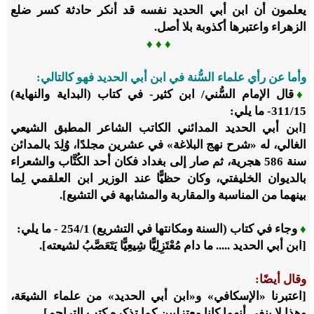
يعلمون أن ابن أبي الحديد نفسه قد أنكر حادثة كسر ضلع
الزهراء واعتبرها أكذوبة بلا أصل.
♦
♦
♦
وأما عن رأي علماء السُّنة في ابن أبي الحديد فهو كالتالي:
♦
قال الإمام السُّني/ ابن كثير- في كتاب (البداية والنهاية)
15
/‏
311
- ما يلي:
[ابن أبي الحديد المدائني الكاتب الشاعر المطبق الشيعي
الغالي، له «شرح نهج البلاغة» في عشرين مجلدًا، وُلِدَ بالمدائن
سنة
586
هجرية، ثم صار إلى بغداد فكان أحد الكُتَّاب والشعراء
بالديوان الخليفتي، وكان حظيًّا عند الوزير ابن العلقمي لِما
بينهما من المناسبة والمقاربة والمشابهة في التشيع].
♦
وجاء في كتاب (السنة ومكانتها في التشريع)
1
/‏
254
- ما يلي:
[ابن أبي الحديد ..... ما دام مُعْتَزِلِيًّا شِيعِيًّا يَتَعَصَّبُ لشيعته].
وقال أيضًا:
[اعتبرنا «الإسكافي» و«ابن أبي الحديد» من علماء الشيعَة،
وهذا لا ينفي أنهما كانا معتزليين كما تذكره كتب التراجم].