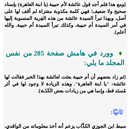
[ومع هذا فلم أجد قول عائشة لأم حبيبة (يا ابنة العاهرة) بإسناد
صحيح ولا ضعيف؛ فهي كلمة مكذوبة مفتراة لم أقف لها على
أصل، وبهذا تبرأ السيدة عائشة من هذه الفِرية المنسوبة إليها
في أمر السيدة أم حبيبة، وكذلك تبرأ السيدة أم حبيبة. والله
أعلم].
♦
وورد في هامش صفحة ‏285 من نفس
المجلد ما يلي:
[ثم زاد بعضهم أن أم حبيبة بعثت لعائشة بهذا الخبر فقالت لها
عائشة: "يا ابنة العاهرة". وهذه الزيادة لا وجود لها في أثر
مُسنَد قط، وإنما هي من زيادات بعض الكَذَبة].
ثانيًا:
سبط ابن الجوزي الكذَّاب يزعم أنه أخذ معلوماته من الواقدي،