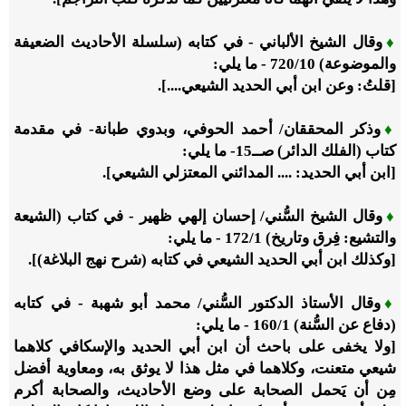
♦
وقال الشيخ الألباني - في كتابه (سلسلة الأحاديث الضعيفة
والموضوعة)
10
/‏
720
- ما يلي:
[قلتُ: وعن ابن أبي الحديد الشيعي....].
♦
وذكر المحققان/ أحمد الحوفي، وبدوي طبانة- في مقدمة
كتاب (الفلك الدائر) صــ
15
- ما يلي:
[ابن أبي الحديد: .... المدائني المعتزلي الشيعي].
♦
وقال الشيخ السُّني/ إحسان إلهي ظهير - في كتاب (الشيعة
والتشيع: فِرق وتاريخ)
1
/‏
172
- ما يلي:
[وكذلك ابن أبي الحديد الشيعي في كتابه (شرح نهج البلاغة)].
♦
وقال الأستاذ الدكتور السُّني/ محمد أبو شهبة - في كتابه
(دفاع عن السُّنة)
1
/‏
160
- ما يلي:
[ولا يخفى على باحث أن ابن أبي الحديد والإسكافي كلاهما
شيعي متعنت، وكلاهما في مثل هذا لا يوثق به، ومعاوية أفضل
مِن أن يَحمل الصحابة على وضع الأحاديث، والصحابة أكرم