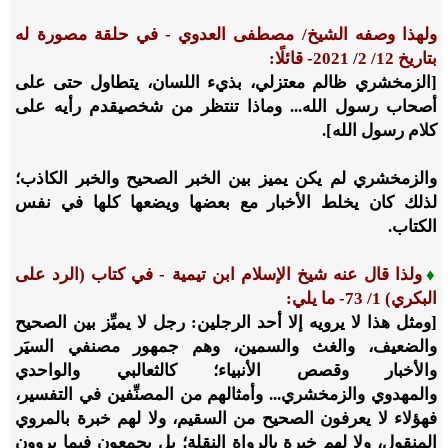
ولهذا وصفه الشيخ/ مصطفى العدوي - في حلقة مصورة له
بتاريخ
12
/
2
/
2021
- قائلًا:
[الزمخشري ظالم معتزلي، بذيء اللسان، يتطاول حتى على
أصحاب رسول الله... وماذا تنتظر من شخص
يقدم رأيه على
كلام رسول الله].
والزمخشري لم يكن يميز بين الخبر الصحيح والخبر الكاذب؛
لذلك كان يخلط الأخبار مع بعضها ويضعها كلها في نفس
الكتاب.
♦
ولذا قال عنه شيخ الإسلام ابن تيمية - في كتاب (الرد على
البكري)
1
/
73
- ما يلي:
[ومثل هذا لا يرويه إلا أحد الرجلين: رجل لا يميِّز بين الصحيح
والضعيف، والغث والسمين، وهم جمهور مصنفي السيَر
والأخبار وقصص الأنبياء؛ كالثعالبي والواحدي
والمهدوي والزمخشري... وأمثالهم من المصنِّفين في التفسير،
فهؤلاء لا يعرفون الصحيح من السقيم، ولا لهم خبرة بالمروي
المنقول، ولا لهم خبرة بالرواة النقلة؛ بل يجمعون فيما يروون