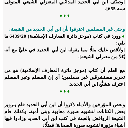
[وصنَّف ابن أبي الحديد المدائني المعتزلي الشيعي المتوفى
سنة
655
].
♦
♦
♦
وحتى غير المسلمين اعترفوا بأن ابن أبي الحديد من الشيعة:
♦
وورد في كتاب (موجز دائرة المعارف الإسلامية)
20
/‏
6439
ما
يلي:
[ولأقص عليك مثلًا مما يقوله ابن أبي الحديد في عليٍّ مع أنه
يُعَدّ من معتزلي الشيعة].
مع العلم أن كتاب (موجز دائرة المعارف الإسلامية) هو من
تحرير مستشرقين غير مسلمين؛ أي إن المسلم وغير المسلم
اعترف بتشيُّع ابن أبي الحديد.
♦ ♦ ♦
وبعض المؤرخين والأدباء ذكروا أن ابن أبي الحديد قام بتزوير
بعض الكتابات لتشويه صورة معاوية وبني أمية، وكذلك قام
الشيعة الروافض بالعبث في كتب ابن أبي الحديد وزادوا فيها
أشياء مزورة لتشويه صورة الصحابة؛ فمثلًا: