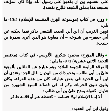
على أنفسهم مِن أن يكذبوا على رسول الله، وإذا كان المؤلف
بصنيعه هذا يتملق الشيعة فليُرِح نفسه].
♦
وورد في كتاب (موسوعة الفِرق المنتسبة للإسلام)
5
/‏
15
- ما
يلي:
[ومِن الغريب أن ابن أبي الحديد الشيعي يذكر فيما يحكيه عن
أبي جعفر– مِن شيوخه – أن معاوية هو الذي أغرى سمرة بن
جندب].
♦
وقال المؤرخ/ محمود شكري الألوسي- في كتاب (مختصر
التحفة الاثني عشرية)
1
/
9
- ما يلي:
[الفرقة الرابعة الشيعة الغلاة: وهم عبارة عن القائلين بألوهية
عليِّ بن أبي طالب، ونحو ذلك من الهذيان. قال الجد: وعندي أن
ابن أبي الحديد في بعض عباراته كان من هذه الفرقة، وكان
يتلون تلون الحرباء، وكم له في قصائد السبع الشهيرة من
هذيان، كقوله يمدح عليَّ بن أبي طالب:
ألا إنما الإسلام لولا حسامه = كعفطة عنز أو قلامة ظافر
وقول ابن أبي الحديد: