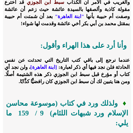
والغريب في الأمر أن الكذاب
سبط ابن الجوزي
قد اخترع
مقولة كاذبة وألصقها بالسيدة عائشة حيث زعم أن عائشة
وصفت أم حبيبة بأنها
"ابنة العاهرة"
بعد أن شمتت أم حبيبة
بمقتل محمد بن أبي بكر أخي عائشة وقدمت لها شواء!
وأنا أرد على هذا الهراء وأقول:
عندما نرجع إلى باقي كتب التاريخ التي تحدثت عن نفس
الحادثة فلن نجد فيها أي ذكر لعبارة:
[ابنة العاهرة]
، ولن نجد أي
كتاب أو مؤرخ قبل سبط ابن الجوزي ذكر هذه الشتيمة أصلًا.
ومن هنا يتبين لك أن سبط ابن الجوزي كان رافضيًّا كذَّابًا.
♦
ولذلك ورد في كتاب (موسوعة محاسن
الإسلام ورد شبهات اللئام)
9
/
159
ما
يلي: