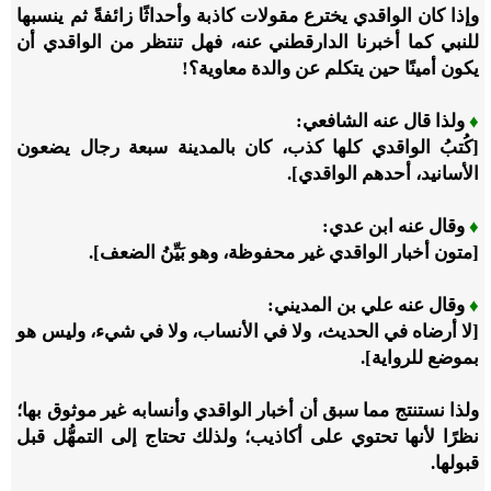
وإذا كان الواقدي يخترع مقولات كاذبة وأحداثًا زائفةً ثم ينسبها
للنبي كما أخبرنا الدارقطني عنه، فهل تنتظر من الواقدي أن
يكون أمينًا حين يتكلم عن والدة معاوية؟!
♦
ولذا قال عنه الشافعي:
[كُتبُ الواقدي كلها كذب، كان بالمدينة سبعة رجال يضعون
الأسانيد، أحدهم الواقدي].
♦
وقال عنه ابن عدي:
[متون أخبار الواقدي غير محفوظة، وهو بَيِّنُ الضعف].
♦
وقال عنه علي بن المديني:
[لا أرضاه في الحديث، ولا في الأنساب، ولا في شيء، وليس هو
بموضع للرواية].
ولذا نستنتج مما سبق أن أخبار الواقدي وأنسابه غير موثوق بها؛
نظرًا لأنها تحتوي على أكاذيب؛ ولذلك تحتاج إلى التمهُّل قبل
قبولها.