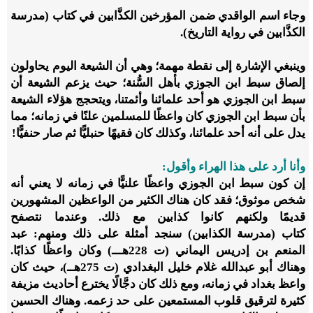
وجاء اسم الواقدي ضمن المؤرخين الكذَّابين في كتاب (مدرسة
الكذَّابين في رواية التاريخ).
وينبغي الإشارة إلى نقطة مهمة؛ وهي أن الشيعة اليوم يحاولون
إلصاق سبط ابن الجوزي بأهل السُّنة؛ حيث يزعم الشيعة أن
سبط ابن الجوزي هو أحد علمائنا وأئمتنا، ويتحجج هؤلاء الشيعة
بأن سبط ابن الجوزي كان واعظًا للمسلمين علنًا في زمانه؛ مما
يدل على أنه أحد علمائنا، وكذلك كان فقيهًا حنبليًّا ثم صار حنفيًّا!
وأنا أرد على هذا الهراء وأقول:
إن كون سبط ابن الجوزي واعظًا علنيًّا في زمانه لا يعني أنه
شخص موثوق؛ فقد كان هناك الكثير من الواعظين المشهورين
قديمًا ولكنهم كانوا كذابين مع ذلك. وعندما نتصفح
كتاب (مدرسة الكذابين) سنجد أمثلة على ذلك ومنهم: عبد
المنعم بن إدريس اليماني (ت
228
هـــ) وكان واعظًا كذابًا.
وهناك أبو عبدالله غلام خليل البغدادي (ت
275
هــ)، حيث كان
واعظ بغداد في زمانه، ومع ذلك كان دجَّالًا يخترع أحاديث مزيفة
كثيرة لترقيق قلوب المستمعين على حد زعمه. وهناك الحسين