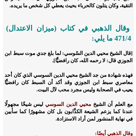
التقية، وكان يتلون كالحرباء بحيث يعطي كل شخص ما يريده.
وقال الذهبي في كتاب (ميزان الاعتدال)
4/‏471 ما يلي:
[قال الشيخ محيي الدين السّوسي: لما بلغ جدي موت سبط ابن
الجوزي قال: لا رحمه الله، كان رافضيًّا].
فهذه شهادة من جد الشيخ محيي الدين السوسي الذي كان أحد
معاصري سبط ابن الجوزي وقد أكد أن السبط كان رافضيًّا
يعيب في الصحابة وليس مجرد محب لآل البيت.
مع العلم أن الشيخ
محيي الدين السوسي
ليس شيخًا مجهولًا
عندنا كما يزعم الشيعة الكذَّابون بل كان مشهورًا كما سأبين
في نهاية المنشور لمن أراد الاستزادة.
وقال الذهبي أيضًا: