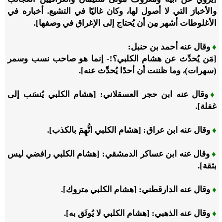
والأخبارَ التي لا أصول لها، وكان غاليًا في التشيع. أخباره في
الأغلوطات أشهر مِن أن يُحتاج إلى الإغراق في وصفها].
♦
وقال عنه أحمد بن حنبل:
[مَن يُحدِّث عن هشام الكلبي؟!- إنما هو صاحب نسب وسمر
(سهرات)، وما ظننت أن أحدًا يُحدِّث عنه].
♦
وقال عنه ابن حجر العسقلاني: [هشام الكلبي يُنسَب إلى
غفلة].
♦
وقال عنه ابن عراق: [هشام الكلبي اتُّهِمَ بالكذب].
♦
وقال عنه ابن عساكر الدمشقي: [هشام الكلبي رافضي ليس
بثقة].
♦
وقال عنه الدارقطني: [هشام الكلبي متروك].
♦
وقال عنه الذهبي: [هشام الكلبي لا يُوثَق به].