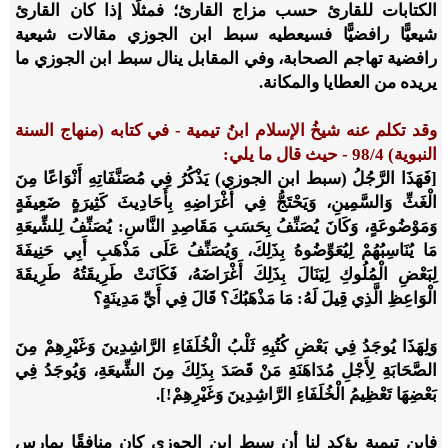
الكتابات للقارئ حسب مزاج القارئ؛ فمثلًا إذا كان القارئ
شيعيًّا رافضيًّا فسيعطيه سبط ابن الجوزي مقالات شيعية
رافضية تهاجم الصحابة، وفي المقابل ينال سبط ابن الجوزي ما
يريده من العطايا والمكانة.
وقد تكلم عنه شيخُ الإسلام ابنُ تيمية - في كتابه (منهاج السنة
النبوية) 4/‏98 - حيث قال ما يلي:
[فَهَذَا الرَّجُلُ (سبط ابن الجوزي) يَذْكُرُ فِي مُصَنَّفَاتِهِ أَنْوَاعًا مِنَ
الْغَثِّ وَالسَّمِينِ، وَيَحْتَجُّ فِي أَغْرَاضِهِ بِأَحَادِيثَ كَثِيرَةٍ ضَعِيفَةٍ
وَمَوْضُوعَةٍ، وَكَانَ يُصَنِّفُ بِحَسَبِ مَقَاصِدِ النَّاسِ: يُصَنِّفُ لِلشِّيعَةِ
مَا يُنَاسِبُهُمْ لِيُعَوِّضُوهُ بِذَلِكَ، وَيُصَنِّفُ عَلَى مَذْهَبِ أَبِي حَنِيفَةَ
لِبَعْضِ الْمُلُوكِ لِيَنَالَ بِذَلِكَ أَغْرَاضَهُ، فَكَانَتْ طَرِيقَتُهُ طَرِيقَةَ
الْوَاعِظِ الَّذِي قِيلَ لَهُ: مَا مَذْهَبُكَ؟ قَالَ فِي أَيِّ مَدِينَةٍ؟
وَلِهَذَا يُوجَدُ فِي بَعْضِ كُتُبِهِ ثَلْبُ الْخُلَفَاءِ الرَّاشِدِينَ وَغَيْرِهِمْ مِنَ
الصَّحَابَةِ لِأَجْلِ مُدَاهَنَةِ مَنْ قَصَدَ بِذَلِكَ مِنَ الشِّيعَةِ، وَيُوجَدُ فِي
بَعْضِهَا تَعْظِيمُ الْخُلَفَاءِ الرَّاشِدِينَ وَغَيْرِهِمْ!].
فابن تيمية يؤكد لنا أن سبط ابن الجوزي كان منافقًا يمارس