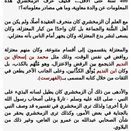
400
سنة على الأقل...، فكيف عرف الزمخشري هذه
المعلومات عن والدة معاوية، وما هي مصادر معلوماته؟!
مع العلم أن الزمخشري كان منحرف العقيدة أصلًا، ولم يكن من
أهل السُّنة والجماعة بل كان واحدًا من كبار المعتزلة، وكان
يسعى لنشر بدع المعتزلة، وكان يجهر أمام الناس بأنه معتزلي.
والمعتزلة ينقسمون إلى أقسام متنوعة، وكان منهم معتزلة
روافض في نفس الوقت، وذلك مثل
محمد بن إسحاق بن
النديم
الذي
جمع بين الرفض والاعتزال، وهو مُتَّهَم بالكذب، بل
وكان
ابن النديم
يُوثِّق الكذَّابين، وعلى الجانب الآخر يطعن في
الثقات من خلال كتابه المسمى بــ
(الفهرست)
.
والأدهى من ذلك أن الزمخشري كان يطيل لسانه البذيء على
النبي - صلى الله عليه وسلم - تارةً وعلى أصحاب رسول الله
تارةً أخرى؛ ولذلك ترى الزمخشري في تفسيره قد وصف النبي
بالجناية في بعض الأمور، وكذلك ترى الزمخشري يحقر من
شأن الصحابي عبدالله بن عمرو بن العاص، وغير ذلك من
البلاوي.