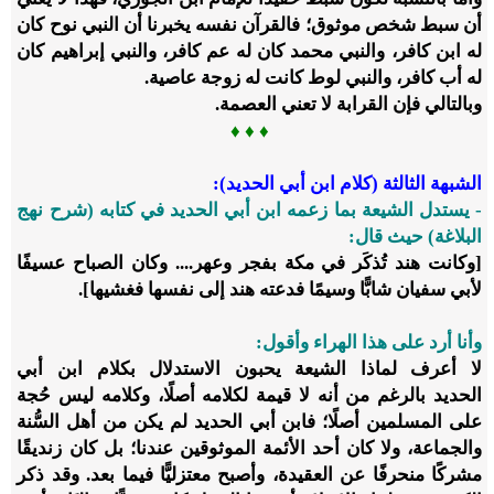
أن سبط شخص موثوق؛ فالقرآن نفسه يخبرنا أن النبي نوح كان
له ابن كافر، والنبي محمد كان له عم كافر، والنبي إبراهيم كان
له أب كافر، والنبي لوط كانت له زوجة عاصية.
وبالتالي فإن القرابة لا تعني العصمة.
♦
♦
♦
الشبهة الثالثة (كلام ابن أبي الحديد):
- يستدل الشيعة بما زعمه ابن أبي الحديد في كتابه (شرح نهج
البلاغة) حيث قال:
[وكانت هند تُذكَر في مكة بفجر وعهر.... وكان الصباح عسيفًا
لأبي سفيان شابًّا وسيمًا فدعته هند إلى نفسها فغشيها].
وأنا أرد على هذا الهراء وأقول:
لا أعرف لماذا الشيعة يحبون الاستدلال بكلام ابن أبي
الحديد بالرغم من أنه لا قيمة لكلامه أصلًا، وكلامه ليس حُجة
على المسلمين أصلًا؛ فابن أبي الحديد لم يكن من أهل السُّنة
والجماعة، ولا كان أحد الأئمة الموثوقين عندنا؛ بل كان زنديقًا
مشركًا منحرفًا عن العقيدة، وأصبح معتزليًّا فيما بعد. وقد ذكر