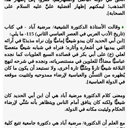
المذهب؛ ليمكنهم إظهار أفضلية عليِّ عليه السلام على
الصحابة].
♦
وقالت الأستاذة الدكتورة الشيعية/ مرضية آباد - في كتاب
(تاريخ الأدب العربي في العصر العباسي الثاني)
115
- ما يلي:
[ابن أبي الحديد کان يبدو شيعيًّا إماميًّا وإن نراه مذبذبًا في آرائه
التي يبديها في أشعاره وآثاره؛ فنراه في شبابه شيعيًّا متعصبًا
لعلي (ع) على أبي بکر في قصائده السبع العلويات کما نجده
عباسيًّا مضادًّا للعلوين في مستنصرياته، ونجده في شرحه لنهج
البلاغة شيعيًّا تارةً وسُنِّيًّا تارة أخرى، ولا نستبعد أن يکون ما کان
يُظهره من التسنُّن والعباسية لإرضاء ممدوحيه ولتثبيت موقعه
في الدولة العباسية].
ومعنى كلام الدكتورة مرضية آباد هي أن ابن أبي الحديد كان
شيعيًّا ولكنه كان ينافق أمام الناس ويتظاهر بأنه سُنِّي لإرضاء
الحكام وليثبت مكانه في الدولة.
مع العلم أن الدكتورة/ مرضية آباد هي دكتورة جامعية تتبع كلية