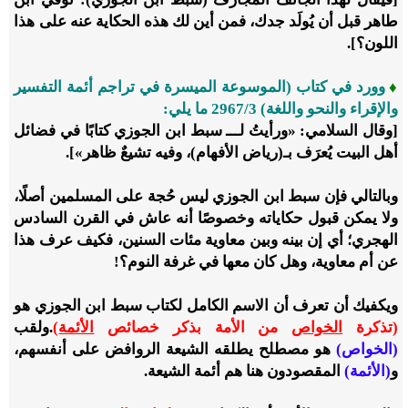
طاهر قبل أن يُولَد جدك، فمن أين لك هذه الحكاية عنه على هذا
اللون؟].
♦
وورد في كتاب (الموسوعة الميسرة في تراجم أئمة التفسير
والإقراء والنحو واللغة) 3/‏2967 ما يلي:
[وقال السلامي: «ورأيتُ لـــ سبط ابن الجوزي كتابًا في فضائل
أهل البيت يُعرَف بـ(رياض الأفهام)، وفيه تشيعٌ ظاهر»].
وبالتالي فإن سبط ابن الجوزي ليس حُجة على المسلمين أصلًا،
ولا يمكن قبول حكاياته وخصوصًا أنه عاش في القرن السادس
الهجري؛ أي إن بينه وبين معاوية مئات السنين، فكيف عرف هذا
عن أم معاوية، وهل كان معها في غرفة النوم؟!
ويكفيك أن تعرف أن الاسم الكامل لكتاب سبط ابن الجوزي هو
(تذكرة
الخواص
من الأمة بذكر خصائص
الأئمة
)
.
ولقب
(الخواص)
هو مصطلح يطلقه الشيعة الروافض على أنفسهم،
و
(الأئمة)
المقصودون هنا هم أئمة الشيعة.