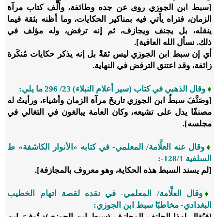
[سبط ابن الجوزي روى عن جده وطائفة، وأَلَّف كتاب مرآة
الزمان، فتراه يأتي فيه بمناكير الحكايات، وما أظنه بثقة فيما
ينقله، بل يجنف ويجازف، ثم إنه ترفض، وله مؤلف في
ذلك. نسأل الله العافية].
أي إن سبط ابن الجوزي ليس ثقةً بل إنه يذكر حكايات مُنكَرة
زائفة، وقد اعتنق الترفض في النهاية.
♦
وقال الذهبي في كتاب (سير أعلام النبلاء)
23
/
296
ما يلي:
[وصَنَّفَ سبطُ ابن الجوزي تاريخَ مرآة الزمان وأشياء، ورأيتُ له
مصنفًا يدل على تشيعه، وكان العامة يبالغون في التغالي في
مجلسه].
♦
وقال عنه العلَّامة/ المعلمي- في كتابه «الأنوار الكاشفة» ط
السلفية 1/‏128-:
[لم يسند السبط هذه الحكاية، وهو معروف بالمجازفة].
♦
وقال العلَّامة/ المعلمي- في نقده لقصة اتهام الخطيب
البغدادي- مخاطبًا سبط ابن الجوزي:
[فيُقال لهذا الجانف المجازف (سبط ابن الجوزي): تُوفيَ ابن