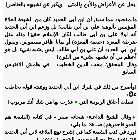
يجل عن الأعراض والأين والمتى = ويكبر عن تشبيهه بالعناصر]
والمقصود مما سبق أن ابن أبي الحديد كان من الشيعة الغلاة
المؤمنين بألوهية علي بن أبي طالب؛ بل وزعم ابن أبي الحديد
أنه لولا علي بن أبي طالب لكان الإسلام حقيرًا مثله مثل
ضرطة المعزة (جيصة المعزة) أو بقايا ظافر مقصوص. ويقول
ابن أبي الحديد أن علي بن أبي طالب ليس يشبه شيء بل هو
أعظم من أن نشبهه بشيء من الكون!
وقال المحقق/ محب الدين الخطيب - في هامش الاقتباس
السابق
[وأصرح من ذلك في شرك ابن أبي الحديد ووثنيته قوله يخاطب
عليًّا:
تقيلتَ أخلاق الربوبية التي
=
عذرت بها مَن شك أنك مربوب]
♦
وقال الشيخ الداعية/ شحاته صقر - في كتابه (الشيعة هم
العدو فاحذرهم) صــ
36
- ما يلي:
[ورد في كتب الشيعة كما في (شرح نهج البلاغة لابن أبي الحديد
10
/
581
)، و(تاريخ المسعودي الشيعي
2
/
344
)...].