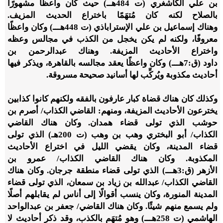
بن علي الكاشغري (ت
484
هــ) حيث كان واعظًا مشهورًا
بالصلاح لكنه كان مُتهَمًا باختراع الحديث المزيف.
وهناك إسماعيل بن علي الإستراباذي (ت
448
هـــ) وكان واعظًا
معروفًا، ولكنه لم يكن يخجل من الكذب في مجالس وعظه
واختراع الأحاديث المزيفة. وهناك عبدالرحمن بن
داود (ق:
7
هـــ) وكان واعظًا يعقد مجالسه بالقاهرة، ويذكر فيها
أحاديث مكذوبة ويُركِّب لها أسانيد صحيحة مسروقة.
وكذلك كان هناك قضاة كبار عارفون بالفقه ولكنهم كانوا كذابين
يخترعون الأحاديث المزيفة، ومنهم: القاضي الكذاب/ أصرم بن
حوشب الذي تولى قضاء همدان. وكان هناك القاضي
الكذاب/ أبو البختري وهب بن وهب (ت
200
هـ) الذي تولى
قضاء المدينة، وكان يقضي الليل في اختراع الأحاديث
المكذوبة. وكان هناك القاضي الكذاب/ عمرو بن
الأزهر (ق:
3
هـــ) الذي تولى قضاء منطقة جرجان. وكان هناك
القاضي الكذاب/ عبدالله بن زياد بن سمعان، الذي تولى قضاء
المدينة المنورة، وكان ينسب أقوالًا إلى أناس لم يقابلهم أصلًا
ولم يسمع منهم شيئًا. وكان هناك القاضي/ جعفر بن عبدالواحد
الهاشمي (ت
258
هـــ) وهو مُتهَم بالكذب، وقد ذكر أحاديث لا