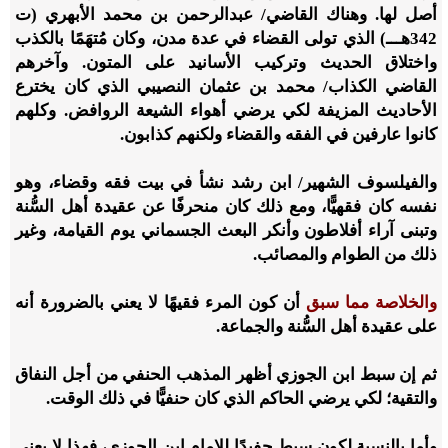
أصل لها. وهناك القاضي/ عبدالرحمن بن محمد الأبهري (ت
342
هـــ) الذي تولى القضاء في عدة مدن، وكان مُتهَمًا بالكذب
واختلاق الحديث وتركيب الأسانيد على المتون. وآخرهم
القاضي الكذاب/ محمد بن عثمان النصيبي الذي كان يخترع
الأحاديث المزيفة لكي يرضي أهواء الشيعة الروافض. وكلهم
كانوا عارفين في الفقه والقضاء ولكنهم كذابون.
والفيلسوف الشهير/ ابن رشد نشأ في بيت فقه وقضاء، وهو
نفسه كان فقهيًّا، ومع ذلك كان منحرفًا عن عقيدة أهل السُّنة
وتبنى آراء أفلاطون وأنكر البعث الجسماني يوم القيامة، وغير
ذلك من الطوام والمصائب.
والخلاصة
مما سبق
أن كون المرء فقيهًا لا يعني بالضرورة أنه
على عقيدة أهل السُّنة والجماعة.
ثم إن سبط ابن الجوزي أظهر المذهب الحنفي من أجل النفاق
والتقية؛ لكي يرضي الحاكم الذي كان حنفيًّا في ذلك الوقت.
وأما بالنسبة لكون سبط حفيدًا للإمام ابن الجوزي، فهذا لا يعني