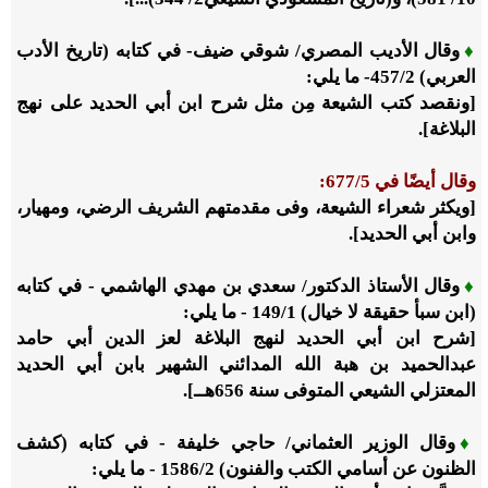
♦
وقال الأديب المصري/ شوقي ضيف- في كتابه (تاريخ الأدب
العربي)
2
/‏
457
- ما يلي:
[ونقصد كتب الشيعة مِن مثل شرح ابن أبي الحديد على نهج
البلاغة].
وقال أيضًا في
5
/‏
677
:
[ويكثر شعراء الشيعة، وفى مقدمتهم الشريف الرضي، ومهيار،
وابن أبي الحديد].
♦
وقال الأستاذ الدكتور/ سعدي بن مهدي الهاشمي - في كتابه
(ابن سبأ حقيقة لا خيال)
1
/‏
149
- ما يلي:
[شرح ابن أبي الحديد لنهج البلاغة لعز الدين أبي حامد
عبدالحميد بن هبة الله المدائني الشهير بابن أبي الحديد
المعتزلي الشيعي المتوفى سنة
656
هــ].
♦
وقال الوزير العثماني/ حاجي خليفة - في كتابه (كشف
الظنون عن أسامي الكتب والفنون)
2
/‏
1586
- ما يلي: