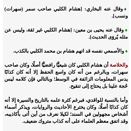
♦
وقال عنه البخاري: [هشام الكلبي صاحب سمر (سهرات)
ونسب].
♦
وقال عنه يحيى بن معين: [هشام الكلبي غير ثقة، وليس عن
مثله يُروَى الحديث].
♦
والأصمعي نفسه قد اتهم هشام بن محمد الكلبي بالكذب.
والخلاصة
أن هشام الكلبي كان شيعيًّا رافضيًّا أصلًا، وكان صاحب
سهرات، وبالرغم من أنه كان واسع الحفظ إلا أنه كان كذابًا
يدس المعلومات الزائفة في الوسط؛ وبالتالي فإن كلامه ليس
حُجة علينا بل يحتاج إلى تنقيح.
وأما بالنسبة للواقدي، فبرغم كثرة علمه بالتاريخ والسيرة إلا أنه
كان كذابًا أصلًا، وكان يخترع الأحاديث والروايات، ويذكر أسماء
أشخاص مجهولين في السند؛ لكيلا نعرف من أين أتى بأكاذيبه،
وقد اتفق معظم العلماء على أنه كذاب متروك ضعيف.