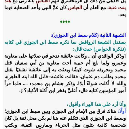
بل الأدهى من ذلك أن الزمخشري اتَّهم
العباس
بأنه زنى مع
هند
بنت عتبة
، مع العلم أن
العباس
كان عمَّ النبي وأحد الصحابة فيما
بعد.
♦♦♦♦
الشبهة الثانية (كلام سبط ابن الجوزي):
يستدل الشيعة الروافض بما ذكره سبط ابن الجوزي في كتابه
(تذكرة الخواص) حيث قال:
[وذكر الواقدي أن... وكانت عائشة تدعو في صلاتها على معاوية
وعمرو، ولما بلغ أم حبيبة أخت معاوية بن أبي سفيان قتل
محمد وتحريقه شوت كبشًا وبعثت به إلى عائشة تشفيًا بقتل
محمد بطلب دم عثمان، فقالت عائشة: قاتل الله ابنة العاهرة،
والله لا أكلت شواءً أبدًا. وذكر هشام بن محمد: .... فلما قرأ
أمير المؤمنين كتابه قال: أعليَّ يفخر ابن آكلة الأكباد؟!].
وأنا أرد على هذا الهراء وأقول:
أولًا:
هناك فرق بين الإمام ابن الجوزي وبين سبط ابن الجوزي؛
وسبط ابن الجوزي الذي نتكلم عنه هنا لم يكن محل ثقة بل كان
شخصية كاذبة يتلون مثل الحرباء ويمارس التقية، ويكتب