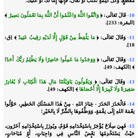
مَقْطَعٍ، وَكُلِّ كَلِمَةٍ تُكْتَبُ أَوْ تُقَالُ، فَإِنَّهَا إِمَّا لَكَ أَوْ عَلَيْكَ.
10-
قَالَ تَعَالَى:
﴿
وَاتَّقُوا اللَّهَ وَاعْلَمُوا أَنَّ اللَّهَ بِمَا تَعْمَلُونَ بَصِيرٌ
﴾
[البقرة: 233].
11-
وَقَالَ تَعَالَى:
﴿
مَا يَلْفِظُ مِنْ قَوْلٍ إِلَّا لَدَيْهِ رَقِيبٌ عَتِيدٌ
﴾
[ق:
18].
12-
وَقَالَ تَعَالَى:
﴿
وَوَجَدُوا مَا عَمِلُوا حَاضِرًا وَلَا يَظْلِمُ رَبُّكَ أَحَدًا
﴾
[الكهف: 49].
13-
وَقَالَ تَعَالَى:
﴿
وَيَقُولُونَ يَاوَيْلَتَنَا مَالِ هَذَا الْكِتَابِ لَا يُغَادِرُ
صَغِيرَةً وَلَا كَبِيرَةً إِلَّا أَحْصَاهَا
﴾
[الكهف: 49].
14-
فَالْحَذَرَ الحَذَرَ - عِبَادَ اللهِ - مِنْ هٰذَا المَسْلَكِ الخَطِيرِ، حَوَّلُوا
نِعْمَةَ اللهِ إِلَى نِقْمَةٍ، وَوَظَّفُوهَا بِالشَّرِّ لَا بِالخَيْرِ!
15-
فَهِيَ سِلَاحٌ يُؤْجَرُ بِاسْتِخْدَامِهِ قَوْمٌ، ويُوزَرُ بِاسْتِخْدَامِهِ آخَرُون،
حَيْثُ يَسْتَخْدِمُهَا بَعْضُ النَّاسِ فِي وَاجِبَاتٍ، أَوْ مُبَاحَاتٍ،