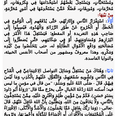
ومُسْتَحَبَّاتٍ، وَيَسْتَحِلُّ بَعْضُهُمُ اسْتِخْدَامَهَا فِي مَكْرُوهَاتٍ، أَوْ
مُحَرَّمَاتٍ، وَمُوبِقَاتٍ، فَضْلًا عَمَّنْ يَسْتَخْدِمُهَا فِي أُمُورٍ مُحَرَّمَةٍ،
مِنْ بَيْنِهَا:
أَوَّلًا
: اسْتِفْزَازُ النَّاسِ وَإِثَارَتُهُم، حَتَّى يُدْفَعُهم إِلَى الْوُقُوعِ فِي
الْخَطَأِ، أَوِ الْخُرُوجِ عَنْ طَوْرِ الرَّزَانَةِ وَالْهُدُوءِ، فَيُسِيئُوا إِلَى
صَاحِبِ هَذِهِ التغريدة أو المقطع؛ فَيَسْتَغِلّ هَذَا الْأَمْرَ فِي
ابْتِزَازِهِمْ وَمُسَاوَمَتِهِمْ، أَوْ فِي شِكَايَتِهِم، حَتَّى يُضطَرُّوا إِلَى
مُصَالَحَتِهِ وَدَفْعِ الْأَمْوَالِ الطَّائِلَةِ له، حتى يَتَخَلَّصُوا مِنْ كَيْدِه
وَمَكْرِهِ، وهذا معروفٌ ومشهور من أصحاب الأنفس الخبيثة،
والنوايا الفاسدة.
ثانيًا
: وَهُنَاكَ مَنْ يَسْتَغِلُّ وَسَائِلَ التواصل الِاجْتِمَاعِيِّ فِي الْقَدْحِ
فِي النَّاسِ وَتَشْوِيهِ سُمْعَتِهِمْ، وَالتَّقَوُّلِ عَلَيْهِمْ بِالْكَذِبِ وَمَا لَيْسَ
فِيهْمْ، قَالَ - صَلَّى اللهُ عَلَيهِ وَسَلَّمَ: "من قال في مؤمنٍ ما ليس
فيه؛ أسكنه اللهُ رَدْغَةَ الخَبالِ حتَّى يخرُجَ ممَّا قال"(رَوَاهُ أَبُو دَاودَ
بِسَنَدٍ حَسَنٍ). فَكَمْ مِنْ مُؤْمِنٍ ظُلِمَ وَافْتُرِيَ عَلَيْهِ، مِمَّنْ يَسْتَخِفُّونَ
بِالنَّاسِ، وَلَا يَخَافُونَ مِنَ اللهِ، وَيَظُنُّونَ بِأَنَّ اللهَ غَافِلٌ عَنْهُمْ، قَالَ
-تعالى-: (وَمَا رَبُّكَ بِغَافِلٍ عَمَّا يَعْمَلُونَ). وَالْأَشَدُّ وَالْأَنْكَى: الِافْتِرَاءُ
عَلَى الْمُجْتَمَعَاتِ وَالْأَفْرَادِ، أَوِ الْإِسَاءَةُ للدَّوْلَةِ وَأَجْهِزَتِهَا، وَتَرْوِيجُ