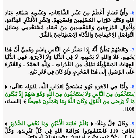
6-
وَأَيُّ فَسَادٍ أَعْظَمُ مِنْ نَشْرِ الشَّائِعَاتِ، وَتَشْوِيهِ سُمْعَةِ عِبَادِ
اللهِ، وَهَتْكِ عَوْرَاتِ المُسْلِمِينَ وَفَضْحِهِمْ، وَنَشْرِ الأَفْكَارِ الهَدَّامَةِ،
وَأَقْوَالِ المُرْجِفِينَ وَالمُفْسِدِينَ مِنْ فَسَادِ مُسْتَخْدِمِي وَسَائِلِ
التَّوَاصُلِ الِاجْتِمَاعِيِّ وَالذَّكَاءِ الِاصْطِنَاعِيِّ بِالشَّرِّ.
7-
وَبَعْضُهُمْ يَظُنُّ أَنَّهُ إِذَا تَسَتَّرَ عَنِ النَّاسِ بِاسْمٍ وَهْمِيٍّ أَنَّ هٰذَا
يَحْمِيهِ، فَلَا وَاللهِ لَا يَحْمِيهِ، لَا فِي الدُّنْيَا وَلَا الآخِرَةِ، فَفِي الدُّنْيَا
الجِهَاتُ المَسْؤُولَةُ تَمْلِكُ مِنَ القُدْرَاتِ ـ وَلِلَّهِ الحَمْدُ ـ وَالقُدْرَةَ
عَلَى الوُصُولِ إِلَى هٰذَا المُجْرِمِ، وَلَوْ كَانَ فِي قَعْرِ بَيْتِهِ.
8-
وَأَمَّا فِي الآخِرَةِ فَهُوَ مُسْتَحِقٌّ لِعَذَابِ اللَّهِ، لِقَوْلِهِ تَعَالَى:
﴿
يَسْتَخْفُونَ مِنَ النَّاسِ وَلَا يَسْتَخْفُونَ مِنَ اللَّهِ وَهُوَ مَعَهُمْ إِذْ يُبَيِّتُونَ
مَا لَا يَرْضَى مِنَ الْقَوْلِ وَكَانَ اللَّهُ بِمَا يَعْمَلُونَ مُحِيطًا
﴾
[النساء:
108].
9-
وَقَالَ جَلَّ وَعَلَا:
﴿
يَعْلَمُ خَائِنَةَ الْأَعْيُنِ وَمَا تُخْفِي الصُّدُورُ
﴾
[غافر: 19]. فَاسْتَشْعِرُوا مُرَاقَبَةَ اللهِ فِي كُلِّ تَغْرِيدَةٍ، وَكُلِّ