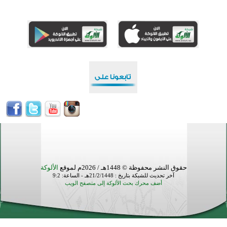
القرآن والتربية في صدارة البرامج الصيفية للمسلمين في بينزا وساراتوف وموردوفيا هذا العام
اختتام الدورة التاسعة لمسابقة حفظ وتلاوة القرآن الكريم في أزناكاييف
تيسليتش تختتم برنامجا تعليميا لتعزيز القيم وبناء الشخصية للشباب المسلمين
اختتام منافسات قرآنية متميزة في بنغلاديش بمشاركة 3000 متسابق
أكثر من 400 طالب يشاركون في مسابقة المعلومات الإسلامية بأستراليا
حقوق النشر محفوظة © 1448هـ / 2026م لموقع
الألوكة
آخر تحديث للشبكة بتاريخ : 21/2/1448هـ - الساعة: 9:2
أضف محرك بحث الألوكة إلى متصفح الويب