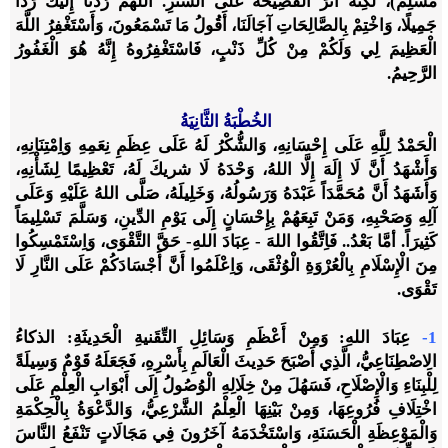
مُسْلِمٌ)، لَكِنَّهُ آثَرَ الفَضِيحَةَ عَلَى السِّتْرِ. اللَّهُمَّ رُدَّنَا إِلَيْكَ رَدًّا
جَمِيلًا، وَاخْتِمْ بِالصَّالِحَاتِ آجَالَنَا، أَقُولُ مَا تَسْمَعُونَ، وَأَسْتَغْفِرُ اللَّهَ
الْعَظِيمَ لِي وَلَكُمْ مِنْ كُلِّ ذَنْبٍ، فَاسْتَغْفِرُوهُ إِنَّهُ هُوَ الْغَفُورُ
الرَّحِيمُ.
الخُطْبَةُ الثَّانِيَةُ
الْحَمْدُ لِلَّهِ عَلَى إِحْسَانِهِ، وَالشُّكْرُ لَهُ عَلَى عِظَمِ نِعَمِهِ وَاِمْتِنَانِهِ،
وَأَشْهَدُ أَنَّ لَا إِلَهَ إِلَّا اللهُ، وَحْدَهُ لَا شريكَ لَهُ، تَعْظِيمًا لِشَأْنِهِ،
وَأَشَهَدُ أَنَّ مُحَمَّدَاً عَبْدَهُ وَرَسُولُهُ، وَخَلِيلَهُ، صَلَّى اللهُ عَلَيْهِ وَعَلَى
آلِهِ وَصَحْبِهِ، وَمَنْ تَبِعَهُمْ بِإِحْسَانٍ إِلَى يَوْمِ الدِّينِ، وَسَلَّمَ تَسْلِيمَاً
كَثِيرَاً. أمَّا بَعْدُ.. فَاِتَّقُوا اللهَ - عِبَادَ اللهِ- حَقَّ التَّقْوَى، وَاِسْتَمْسِكُوا
مِنَ الْإِسْلَامِ بِالْعُرْوَةِ الْوُثْقَى، وَاِعْلَمُوا أَنَّ أَجْسَادَكُمْ عَلَى النَّارِ لَا
تَقْوَى.
1-
عِبَادَ اللهِ: وَمِنْ أَعْظَمِ وَسَائِلِ التِّقَنيةِ الْحَدِيثَةِ: الذكاءُ
الِاصْطِنَاعِيُّ، الَّذِي أَصْبَحَ حَدِيثَ الْعَالَمِ بِأَسْرِهِ، فَجَعَلَهُ قَوْمٌ وَسِيلَةً
لِلْبِنَاءِ وَالْإِصْلَاحِ، فَسَهُلَ مِنْ خِلَالِهِ الْوُصُولُ إِلَى أَبْوَابِ الْعِلْمِ عَلَى
اخْتِلَافِ فُرُوعِهَا، وَمِنْ بَيْنِهَا الْعِلْمُ الشَّرْعِيُّ، وَالدَّعْوَةُ بِالْحِكْمَةِ
وَالْمَوْعِظَةِ الْحَسَنَةِ، وَاسْتَخْدَمَهُ آخَرُونَ فِي مَجَالَاتٍ تَنْفَعُ النَّاسَ