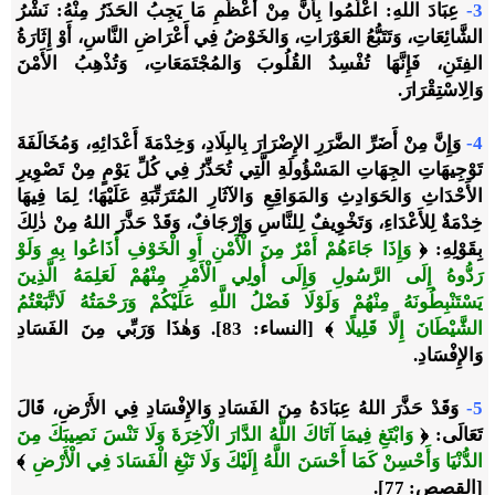
3-
عِبَادَ اللهِ: اعْلَمُوا بِأَنَّ مِنْ أَعْظَمِ مَا يَجِبُ الحَذَرُ مِنْهُ: نَشْرُ
الشَّائِعَاتِ، وَتَتَبُّعُ العَوْرَاتِ، وَالخَوْضُ فِي أَعْرَاضِ النَّاسِ، أَوْ إِثَارَةُ
الفِتَنِ، فَإِنَّهَا تُفْسِدُ القُلُوبَ وَالمُجْتَمَعَاتِ، وَتُذْهِبُ الأَمْنَ
وَالِاسْتِقْرَارَ.
4-
وَإِنَّ مِنْ أَضَرِّ الضَّرَرِ الإِضْرَارَ بِالبِلَادِ، وَخِدْمَةَ أَعْدَائِهِ، وَمُخَالَفَةَ
تَوْجِيهَاتِ الجِهَاتِ المَسْؤُولَةِ الَّتِي تُحَذِّرُ فِي كُلِّ يَوْمٍ مِنْ تَصْوِيرِ
الأَحْدَاثِ وَالحَوَادِثِ وَالمَوَاقِعِ وَالآثَارِ المُتَرَتِّبَةِ عَلَيْهَا؛ لِمَا فِيهَا
خِدْمَةٌ لِلأَعْدَاءِ، وَتَخْوِيفٌ لِلنَّاسِ وَإِرْجَافٌ، وَقَدْ حَذَّرَ اللهُ مِنْ ذٰلِكَ
بِقَوْلِهِ:
﴿
وَإِذَا جَاءَهُمْ أَمْرٌ مِنَ الْأَمْنِ أَوِ الْخَوْفِ أَذَاعُوا بِهِ وَلَوْ
رَدُّوهُ إِلَى الرَّسُولِ وَإِلَى أُولِي الْأَمْرِ مِنْهُمْ لَعَلِمَهُ الَّذِينَ
يَسْتَنْبِطُونَهُ مِنْهُمْ وَلَوْلَا فَضْلُ اللَّهِ عَلَيْكُمْ وَرَحْمَتُهُ لَاتَّبَعْتُمُ
الشَّيْطَانَ إِلَّا قَلِيلًا
﴾
[النساء: 83]. وَهٰذَا وَرَبِّي مِنَ الفَسَادِ
وَالإِفْسَادِ.
5-
وَقَدْ حَذَّرَ اللهُ عِبَادَهُ مِنَ الفَسَادِ وَالإِفْسَادِ فِي الأَرْضِ، قَالَ
تَعَالَى:
﴿
وَابْتَغِ فِيمَا آتَاكَ اللَّهُ الدَّارَ الْآخِرَةَ وَلَا تَنْسَ نَصِيبَكَ مِنَ
الدُّنْيَا وَأَحْسِنْ كَمَا أَحْسَنَ اللَّهُ إِلَيْكَ وَلَا تَبْغِ الْفَسَادَ فِي الْأَرْضِ
﴾
[القصص: 77].