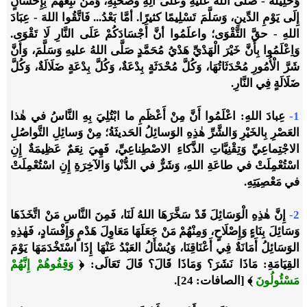
وَخَلِيلُهُ - صَلَّى اللهُ عليهِ وعَلَى آلِهِ وصَحْبِهِ، وَمَنْ تَبِعَهُمْ بِإِحْسَانٍ
إِلَى يَوْمِ الدِّينِ، وَسَلَّمَ تَسْلِيمًا كثيرًا. أمَّا بَعْدُ... فَاتَّقُوا اللهَ - عِبَادَ
اللهِ - حقَّ التَّقْوَى؛ واعلَمُوا أنَّ أَجْسَادَكُمْ عَلَى النَّارِ لَا تَقْوَى.
وَاِعْلَمُوا بِأَنَّ خَيْرَ الْهَدْيِّ هَدْيُ مُحَمَّدٍ صَلَّى اللهُ عليهِ وَسَلَّمَ، وَأَنَّ
شَرَّ الْأُمُورِ مُحْدَثَاتُهَا، وَكُلَّ مُحْدَثَةٍ بِدْعَةٌ، وَكُلَّ بِدْعَةٍ ضَلَالَةٌ، وَكُلَّ
ضَلَالَةٍ فِي النَّارِ.
1-
عِبادَ اللهِ: اعْلَمُوا أَنَّ مِنْ أَعْظَمِ ما ابْتُلِيَ بِهِ النَّاسُ في هٰذا
العَصْرِ بِالخَيْرِ وَالشَّرِّ هٰذِهِ الوَسائِلُ الحَديثَةُ؛ مِنْ وَسائِلِ التَّواصُلِ
الاجْتِماعِيِّ وَتِقْنِيَّاتِ الذَّكاءِ الاصْطِناعِيِّ، فَهِيَ نِعَمٌ عَظِيمَةٌ إِنِ
اسْتُعْمِلَتْ في طاعَةِ اللهِ، وَشَرٌّ في الدُّنْيا وَالآخِرَةِ إِنِ اسْتُعْمِلَتْ
في مَعْصِيَتِهِ.
2-
إِنَّ هٰذِهِ الْوَسَائِلَ قَدْ سَخَّرَهَا اللهُ لَنَا، فَمِنَ النَّاسِ مَنْ اتَّخَذَهَا
وَسَائِلَ بِنَاءٍ وَإِصْلَاحٍ، وَمِنْهُمْ مَنْ جَعَلَهَا مَعَاوِلَ هَدْمٍ وَإِفْسَادٍ، فَهٰذِهِ
الوَسَائِلُ أَمَانَةٌ فِي أَعْنَاقِنَا، وَيُسْأَلُ العَبْدُ عَنْهَا إِذَا اسْتَخْدَمَهَا يَوْمَ
القِيَامَةِ: مَاذَا نَشَرَ؟ وَمَاذَا قَالَ؟ قَالَ تَعَالَى:
﴿
وَقِفُوهُمْ إِنَّهُمْ
مَسْئُولُونَ
﴾
[الصافات: 24].