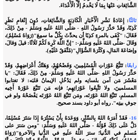
الشَّائِعَاتِ عَنْهَا بِمَا لَا يَخْدمُ إلَّا الْأَعْدَاءَ.
ثالثًا
: إِعَادَةُ نَشْرِ الْأَخْبَارِ الْكَاذِبَةِ وَالشَّائِعَاتِ، دُونَ إِنْعَامِ نَظَرٍ
كَذِبًا، وَقَدْ حَذَّرَ رَسُولُ اللهِ - صَلَّى اللهُ عَلَيهِ وَسَلَّمَ - مِنْ ذَلِكَ،
فَقَالَ: "كَفَى بالمرءِ كذِبًا أن يحدِّثَ بِكُلِّ ما سمِعَ"(رَوَاهُ مُسْلِمٌ)،
وَقَالَ -صَلَّى اللهُ عَلَيهِ وَسَلَّمَ-: "إنَّ اللَّهَ كَرِهَ لَكُمْ ثَلَاثًا: قيلَ وَقالَ،
وإضَاعَةَ المَالِ، وَكَثْرَةَ السُّؤَالِ"(مُتَّفَقٌ عَلَيْهِ).
رابعًا
: تَتَبُّعُ عَوْرَاتِ الْمُسْلِمِينَ، وَفَضْحُهُمْ، وَهَتْكُ أَعْرَاضِهِمْ، وَقَدْ
حَذَّرَ رَسُولُ اللهِ -صَلَّى اللهُ عَلَيهِ وَسَلَّمَ- مِنْ ذَلِكَ، فَقَالَ: "يا
مَعْشَرَ مَن آمن بلسانِه ولم يَدْخُلِ الإيمانُ قلبَه: لا تغتابوا
المسلمينَ، ولا تَتَّبِعُوا عَوْرَاتِهِم؛ فإنه مَن تَتَبَّعَ عَوْرَةَ أَخِيه
المسلمِ، تَتَبَّعَ اللهُ عَوْرَتَه، ومَن تَتَبَّعَ اللهُ عَوْرَتَه يَفْضَحْهُ ولو في
جوفِ بيتِه". رواه أبو داود بسند صحيح.
16-
فَقَدْ أَمَرَهُ اللهُ بِالسِّتْرِ، وَوَعَدَهُ بِأَنْ يَسْتُرَهُ إِذَا سَتَرَ مُسْلِمًا،
دَلَّ عَلَى ذَلِكَ قَوْلُهُ - صَلَّى اللهُ عَلَيهِ وَسَلَّمَ: "ومن سَترَ على
مُسلمٍ في الدُّنيا؛ سترَ اللَّهُ علَيهِ في الدُّنيا والآخرةِ"(رَوَاهُ