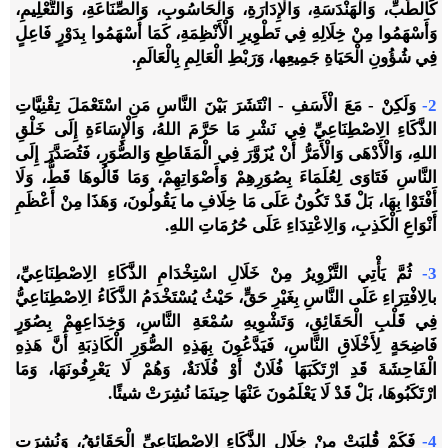
كَالطِّبِّ، وَالْهَنْدَسَةِ، وَالْإِدَارَةِ، وَالْحَاسُوبِ، وَالصِّنَاعَةِ، وَالتَّعْلِيمِ،
وَأَسْهَمُوا مِنْ خِلَالِهِ فِي تَطْوِيرِ الْأَنْظِمَةِ، كَمَا أَسْهَمُوا بِدَوْرٍ فَاعِلٍ
فِي شُؤُونِ الْحَيَاةِ جَمِيعِها، وَرَبْطِ الْعَالِمِ بِالْعَالَمِ.
2-
وَلَكِنْ - مَعَ الْأَسَفِ - انْتَشَرَ بَيْنَ النَّاسِ مَنِ اسْتَعْمَلَ تِقْنِيَّاتِ
الذَّكَاءِ الِاصْطِنَاعِيِّ فِي نَشْرِ مَا حَرَّمَ اللهُ، وَالْإِسَاءَةِ إِلَى خَلْقِ
اللهِ، وَالْأَدْهَى وَالْأَمَرُّ أَنْ يُزَوَّرَ فِي الْمَقَاطِعِ وَالصُّوَرِ، فَتُصَدَّرَ إِلَى
النَّاسِ فَتَاوَى لِعُلَمَاءَ بِصُوَرِهِمْ وَأَصْوَاتِهِمْ، وَمَا قَالُوهَا قَطُّ، وَلَا
أَفْتَوْا بِهَا، بَلْ قَدْ تَكُونُ عَلَى مَا خِلَافِ ما يَقُولُونَ، وَهَذَا مِنْ أَعْظَمِ
أَنْوَاعِ الْكَذِبِ، وَالِاعْتِدَاءِ عَلَى حُرُمَاتِ اللهِ.
3-
ثُمَّ يَأْتِي التَّزْوِيرُ مِنْ خَلَالِ اسْتِخْدَامِ الذَّكَاءِ الِاصْطِنَاعِيِّ،
بالِافْتِرَاءِ عَلَى النَّاسِ بِغَيْرِ حَقٍّ، حَيْثُ يُسْتَخْدَمُ الذَّكَاءُ الِاصْطِنَاعِيُّ
فِي قَلْبِ الْحَقَائِقِ، وَتَشْوِيهِ سُمْعَةِ النَّاسِ، وَخِدَاعِهِمْ بِصُوَرٍ
فَاضِحَةٍ لِأَخْلَاقِ النَّاسِ، فَيَدَّعُونَ بِهَذِهِ الصُّوَرِ الْكَاذِبَةِ أَنَّ هَذِهِ
الْفَاحِشَةَ قَدِ ارْتَكَبَهَا فُلَانٌ أَوْ فُلَانَةٌ، وَهُمْ لَا يَعْرِفُونَهَا، وَمَا
ارْتَكَبُوهَا، بَلْ قَدْ لَا يَعْلَمُونَ عَنْهَا حِينَمَا نُشِرَتْ شيئًا.
4-
فَكَمْ قُلِبَتْ مِنْ خِلَالِ الذَّكَاءِ الِاصْطِنَاعِيِّ الْحَقَائِقُ، وَنُشِرَت