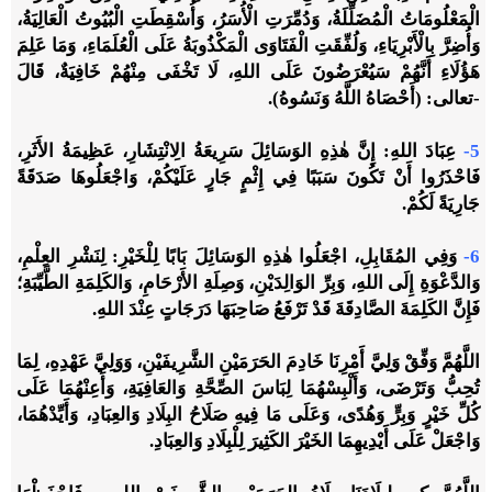
الْمَعْلُومَاتُ الْمُضَلِّلَةُ، وَدُمِّرَتِ الْأُسَرُ، وَأُسْقِطَتِ الْبُيُوتُ الْعَالِيَةُ،
وَأُضِرَّ بِالْأَبْرِيَاءِ، وَلُفِّقَتِ الْفَتَاوَى الْمَكْذُوبَةُ عَلَى الْعُلَمَاءِ، وَمَا عَلِمَ
هَؤُلَاءِ أَنَّهُمْ سَيُعْرَضُونَ عَلَى اللهِ، لَا تَخْفَى مِنْهُمْ خَافِيَةٌ، قَالَ
-تعالى: (أَحْصَاهُ اللَّهُ وَنَسُوهُ).
5-
عِبَادَ اللهِ: إِنَّ هٰذِهِ الوَسَائِلَ سَرِيعَةُ الِانْتِشَارِ، عَظِيمَةُ الأَثَرِ،
فَاحْذَرُوا أَنْ تَكُونَ سَبَبًا فِي إِثْمٍ جَارٍ عَلَيْكُمْ، وَاجْعَلُوهَا صَدَقَةً
جَارِيَةً لَكُمْ.
6-
وَفِي المُقَابِلِ، اجْعَلُوا هٰذِهِ الوَسَائِلَ بَابًا لِلْخَيْرِ: لِنَشْرِ العِلْمِ،
وَالدَّعْوَةِ إِلَى اللهِ، وَبِرِّ الوَالِدَيْنِ، وَصِلَةِ الأَرْحَامِ، وَالكَلِمَةِ الطَّيِّبَةِ؛
فَإِنَّ الكَلِمَةَ الصَّادِقَةَ قَدْ تَرْفَعُ صَاحِبَهَا دَرَجَاتٍ عِنْدَ اللهِ.
اللَّهُمَّ وَفِّقْ وَلِيَّ أَمْرِنَا خَادِمَ الحَرَمَيْنِ الشَّرِيفَيْنِ، وَوَلِيَّ عَهْدِهِ، لِمَا
تُحِبُّ وَتَرْضَى، وَأَلْبِسْهُمَا لِبَاسَ الصِّحَّةِ وَالعَافِيَةِ، وَأَعِنْهُمَا عَلَى
كُلِّ خَيْرٍ وَبِرٍّ وَهُدًى، وَعَلَى مَا فِيهِ صَلَاحُ البِلَادِ وَالعِبَادِ، وَأَيِّدْهُمَا،
وَاجْعَلْ عَلَى أَيْدِيهِمَا الخَيْرَ الكَثِيرَ لِلْبِلَادِ وَالعِبَادِ.