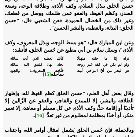
حسن الخلق ببذل السلام، وكف الأذى، وطلاقة الوجه، وسعة
الصدر، وكظم الغيظ، والعفو عمن ظلمك، ووصل من قطعك،
وغير ذلك من الخصال الحميدة، فعن الشعبي قال: "حسن
الخلق: البذلة، والعطية، والبشر الحسن".
وعن ابن المبارك قال: "هو بسط الوجه، وبذل المعروف، وكف
الأذى"، وسئل سلام بن أبي مطيع عن حُسن الخلق، فأنشد:
تراه إذا ما جئته متهللًا
كأنك تعطيه الذي أنت سائله
ولو لم يكن في كفه غير روحه
لجاد بها؛ فليتق الله سائله
هو البحر من أيِّ النواحي أتيته
فلُجَته المعروف؛ والجود
ساحله
[15]
وقال بعض أهل العلم: "حسن الخلق كظم الغيظ لله، وإظهار
الطلاقة والبشر، إلا للمبتدع والفاجر، والعفو عن الزَّالين إلا
تأديبًا أو إقامة حدٍّ، وكف الأذى عن كل مسلم أو معاهد، إلا تغيير
منكر، أو أخذًا بمظلمة لمظلوم من غير تعدٍّ"
[16]
..
وبالجملة، فإن حُسن الخلق يَشمل امتثال أوامر الله، واجتناب