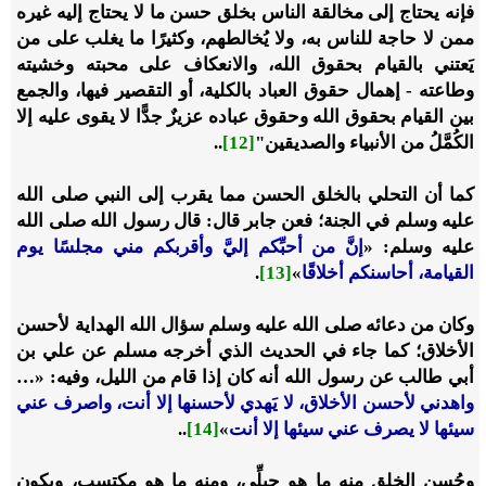
فإنه يحتاج إلى مخالقة الناس بخلق حسن ما لا يحتاج إليه غيره
ممن لا حاجة للناس به، ولا يُخالطهم، وكثيرًا ما يغلب على من
يَعتني بالقيام بحقوق الله، والانعكاف على محبته وخشيته
وطاعته - إهمال حقوق العباد بالكلية، أو التقصير فيها، والجمع
بين القيام بحقوق الله وحقوق عباده عزيزٌ جدًّا لا يقوى عليه إلا
الكُمَّلُ من الأنبياء والصديقين"
[12]
..
كما أن التحلي بالخلق الحسن مما يقرب إلى النبي
صلى الله
عليه وسلم
في الجنة؛ فعن جابر قال: قال رسول الله
صلى الله
عليه وسلم
:
«
إنَّ من أحبِّكم إليَّ وأقربكم مني مجلسًا يوم
القيامة، أحاسنكم أخلاقًا
»
[13]
.
وكان من دعائه
صلى الله عليه وسلم
سؤال الله الهداية لأحسن
الأخلاق؛ كما جاء في الحديث الذي أخرجه مسلم عن علي بن
أبي طالب عن رسول الله أنه كان إذا قام من الليل، وفيه:
«
…
واهدني لأحسن الأخلاق، لا يَهدي لأحسنها إلا أنت، واصرف عني
سيئها لا يصرف عني سيئها إلا أنت
»
[14]
..
وحُسن الخلق منه ما هو جِبلِّي، ومنه ما هو مكتسب، ويكون