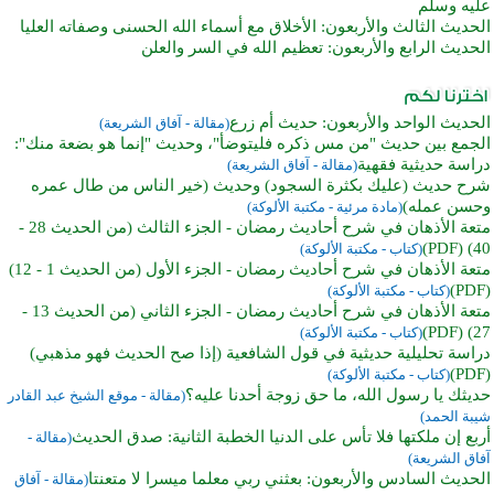
عليه وسلم
الحديث الثالث والأربعون: الأخلاق مع أسماء الله الحسنى وصفاته العليا
الحديث الرابع والأربعون: تعظيم الله في السر والعلن
الحديث الواحد والأربعون: حديث أم زرع
(مقالة - آفاق الشريعة)
الجمع بين حديث "من مس ذكره فليتوضأ"، وحديث "إنما هو بضعة منك":
دراسة حديثية فقهية
(مقالة - آفاق الشريعة)
شرح حديث (عليك بكثرة السجود) وحديث (خير الناس من طال عمره
وحسن عمله)
(مادة مرئية - مكتبة الألوكة)
متعة الأذهان في شرح أحاديث رمضان - الجزء الثالث (من الحديث 28 -
40) (PDF)
(كتاب - مكتبة الألوكة)
متعة الأذهان في شرح أحاديث رمضان - الجزء الأول (من الحديث 1 - 12)
(PDF)
(كتاب - مكتبة الألوكة)
متعة الأذهان في شرح أحاديث رمضان - الجزء الثاني (من الحديث 13 -
27) (PDF)
(كتاب - مكتبة الألوكة)
دراسة تحليلية حديثية في قول الشافعية (إذا صح الحديث فهو مذهبي)
(PDF)
(كتاب - مكتبة الألوكة)
حديثك يا رسول الله، ما حق زوجة أحدنا عليه؟
(مقالة - موقع الشيخ عبد القادر
شيبة الحمد)
أربع إن ملكتها فلا تأس على الدنيا الخطبة الثانية: صدق الحديث
(مقالة -
آفاق الشريعة)
الحديث السادس والأربعون: بعثني ربي معلما ميسرا لا متعنتا
(مقالة - آفاق