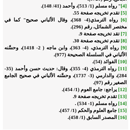
[4]
" رواه مسلم (1
/
513)
،
وأحمد (41
/
148).
[5]
تقدم تخريجه صفحة 55.
[6]
رواه الترمذي(4- 368)، وقال الألباني صحيح" كما في
مختصر الشمائل، رقم (296).
[7]
تقد تخريجه صفحة 9.
[8]
تقدم تخريجه صفحة 30.
[9]
رواه الترمذي، (4- 363)، وابن ماجه ( 2- 1418)، وحسَّنه
الألباني في السلسلة الصحيحة (977).
[10]
الفوائد (54).
[11]
رواه الترمذي (4- 355)، وقال: حديث حسن وأحمد (35-
284)، والدارمي (3- 1737)، وحسَّنه الألباني في صحيح الجامع
الصغير رقم (97).
[12]
يراجع: جامع العوم (1
/
454).
[13]
تقدم تخريجه صفحة 9.
[14]
رواه مسلم (1- 534) .
[15]
جامع العلوم والحكم (1
/
457).
[16]
المصدر السابق (1
/
458).