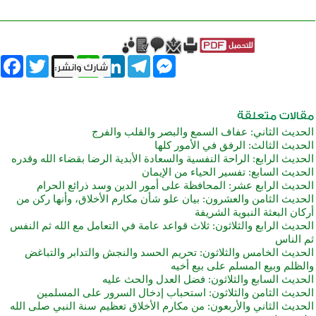
book
Twitter
WhatsApp
X
LinkedIn
Telegram
Messenger
الحديث الثاني: عفاف السمع والبصر والقلب والفرج
الحديث الثالث: الرفق في الأمور كلها
الحديث الرابع: الراحة النفسية والسعادة الأبدية الرضا بقضاء الله وقدره
الحديث السابع: تفسير الحياء من الإيمان
الحديث الرابع عشر: المحافظة على أمور الدين وسد ذرائع الحرام
الحديث الثامن والعشرون: بيان علو شأن مكارم الأخلاق، وأنها ركن من
أركان البعثة النبوية الشريفة
الحديث الرابع والثلاثون: ثلاث قواعد عامة في التعامل مع الله ثم النفس
ثم الناس
الحديث الخامس والثلاثون: تحريم الحسد والنجش والتدابر والتباغض
والظلم وبيع المسلم على بيع أخيه
الحديث السابع والثلاثون: فضل العدل والحث عليه
الحديث الثامن والثلاثون: استحباب إدخال السرور على المسلمين
الحديث الثاني والأربعون: من مكارم الأخلاق تعظيم سنة النبي صلى الله