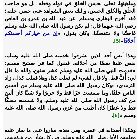
وماهيتها، تحلى بحسن الخلق في قوله وفعله، بل هو صاحب
الخلْق والخُلق الحسن، وإليك بعض الشواهد على حسن خلقه؛
فقد أخرج البخاري ومسلم: عن عبد الله بن عمرو بن العاص
رضي الله عنهما
قال: لم يكن رسول الله
صلى الله عليه وسلم
فاحشًا ولا متفحشًا، وكان يقول:
«
إن من خياركم أحسنكم
أخلاقًا
»
[
5]
.
وهذا أنس أحد الذين تشرفوا بخدمته
صلى الله عليه وسلم،
يقص علينا بعضًا من أخلاقه، فيقول كما في صحيح مسلم:
«خدمت النبي
صلى الله عليه وسلم
عشر سنين، والله ما قال
لي: أُفٍّ قط، ولا قال لشيء لم فعلت كذا، وهلا فعلت كذا»، زاد
الترمذي: «وكان رسول الله
صلى الله عليه وسلم
من أحسن
الناس خلقًا، وما مسست خزًا قط ولا حريرًا ولا شيئًا كان ألينَ
من كف رسول الله
صلى الله عليه وسلم
، ولا شممت مسكًا
قط ولا عطرًا كان أطيب من عَرَق رسول الله
صلى الله عليه
وسلم
»
[6]
.
وهكذا أصحابه في عصره ومن بعده، ساروا على ما سار عليه
معلمهم الأول
صلى الله عليه وسلم
، في كل شأنٍ من شؤونهم،