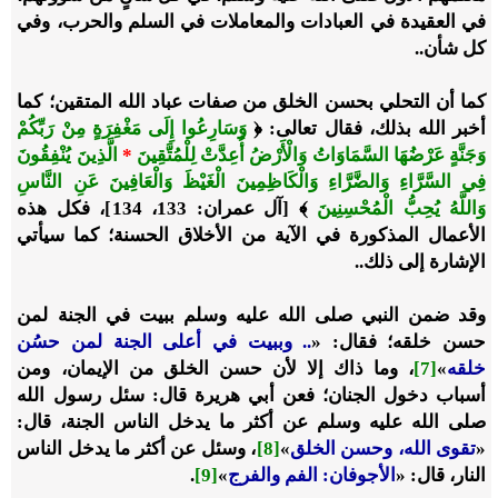
في العقيدة في العبادات والمعاملات في السلم والحرب، وفي
كل شأن..
كما أن التحلي بحسن الخلق من صفات عباد الله المتقين؛ كما
أخبر الله بذلك، فقال تعالى: ﴿
وَسَارِعُوا إِلَى مَغْفِرَةٍ مِنْ رَبِّكُمْ
وَجَنَّةٍ عَرْضُهَا السَّمَاوَاتُ وَالْأَرْضُ أُعِدَّتْ لِلْمُتَّقِينَ
*
الَّذِينَ يُنْفِقُونَ
فِي السَّرَّاءِ وَالضَّرَّاءِ وَالْكَاظِمِينَ الْغَيْظَ وَالْعَافِينَ عَنِ النَّاسِ
وَاللَّهُ يُحِبُّ الْمُحْسِنِينَ
﴾ [آل عمران: 133، 134]، فكل هذه
الأعمال المذكورة في الآية من الأخلاق الحسنة؛ كما سيأتي
الإشارة إلى ذلك..
وقد ضمن النبي
صلى الله عليه وسلم
ببيت في الجنة لمن
حسن خلقه؛ فقال:
«
.. وببيت في أعلى الجنة لمن حسُن
خلقه
»
[7]
، وما ذاك إلا لأن حسن الخلق من الإيمان، ومن
أسباب دخول الجنان؛ فعن أبي هريرة قال: سئل رسول الله
صلى الله عليه وسلم
عن أكثر ما يدخل الناس الجنة، قال:
«
تقوى الله، وحسن الخلق
»
[8]
، وسئل عن أكثر ما يدخل الناس
النار، قال:
«
الأجوفان: الفم والفرج
»
[9]
.