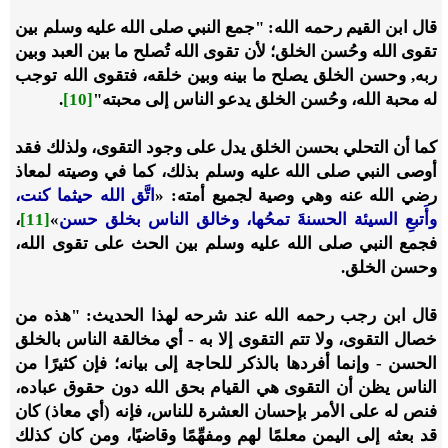
قال ابن القيم
رحمه الله
: "جمع النبي
صلى الله عليه وسلم
بين
تقوى الله وحُسن الخلق؛ لأن تقوى الله تُصلح ما بين العبد وبين
ربه, وحسن الخلق يصلح ما بينه وبين خلقه، فتقوى الله توجب
له محبة الله، وحُسن الخلق يدعو الناس إلى محبته"
[10]
.
كما أن التحلي بحسن الخلق يدل على وجود التقوى، ولذلك فقد
أوصى النبي
صلى الله عليه وسلم
بذلك، كما في وصيته لمعاذ
رضي الله عنه
وهي وصية لجميع أمته:
«
اتَّق الله حيثما كنت،
وأَتبعِ السيئة الحسنةَ تمحُها، وخالق الناس بخلق حسن
»
[11]
،
فجمع النبي
صلى الله عليه وسلم
بين الحث على تقوى الله،
وحسن الخلق.
قال ابن رجب
رحمه الله
عند شرحه لهذا الحديث: "هذه من
خصال التقوى، ولا تتم التقوى إلا به - أي مخالقة الناس بالخلق
الحسن - وإنما أفردها بالذكر للحاجة إلى بيانه؛ فإن كثيرًا من
الناس يظن أن التقوى هي القيام بحق الله دون حقوق عباده،
فنص له على الأمر بإحسان العشرة للناس، فإنه (أي معاذ) كان
قد بعثه إلى اليمن معلمًا لهم ومفهِّمًا وقاضيًا، ومن كان كذلك