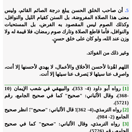
5.
أن صاحب الخلق الحسن يبلغ درجة الصائم القائم، وليس
معنى هذا الصلاة المفروضة، بل السنن كقيام الليل والنوافل،
وكذلك الصوم ليس المقصود به الفرض، بل المستحبات
والنوافل، فأما قاطع الصلاة وتارك صوم رمضان، فلا قيمة له ولا
وزن عند الله، ولو كان على خلق حسنٍ.
وغير ذلك من الفوائد.
اللهم اهْدِنا لأحسن الأخلاق والأعمال، لا يهدي لأحسنها إلا أنت،
واصرِف عنا سيئها لا يَصرف عنا سيئها إلا أنت.
[1]
رواه أبو داود (4- 353)، والبيهقي في شعب الإيمان (10
-368)، وقال الألباني: "صحيح" كما في صحيح الجامع، رقم
(5721).
[2]
رواه الترمذي،(4- 362)؛ قال الألباني: "صحيح"؛ انظر صحيح
الجامع (2- 984).
[3]
رواه الترمذي، وقال الألباني: "صحيح" كما في صحيح
الجامع، رقم (5726).