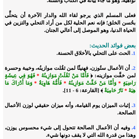
نواهيه، وهو ما جاء بيانه في الكتاب والسنة.
فعلى المسلم الذي يرجو لقاء الله والدار الآخرة أن يتحلَّى
بحُسن الخلق؛ فإنه نعم الحلية لكل من أراد التحلي والتزين في
الحياة الدنيا، وهو الموصل إلى أعالي الجنان.
بعض فوائد الحديث:
1.
الحث على التحلي بالأخلاق الحسنة.
2.
أن الأعمال ستُوزن، فهنيئًا لمن ثقُلت موازينُه، وخيبة وحسرة
لمن خفَّت موازينه: ﴿
فَأَمَّا مَنْ ثَقُلَتْ مَوَازِينُهُ
*
فَهُوَ فِي عِيشَةٍ
رَاضِيَةٍ
*
وَأَمَّا مَنْ خَفَّتْ مَوَازِينُهُ
*
فَأُمُّهُ هَاوِيَةٌ
*
وَمَا أَدْرَاكَ مَا
هِيَهْ
*
نَارٌ حَامِيَةٌ
﴾ [القارعة: 6 - 11].
3.
إثبات الميزان يوم القيامة، وأنه ميزان حقيقي لوزن الأعمال
الصالحة.
4.
وفيه أن الأعمال الصالحة تتحول إلى شيء محسوس يوزن،
وهذا من قدرة الله التي لا يقف دونها شيء.