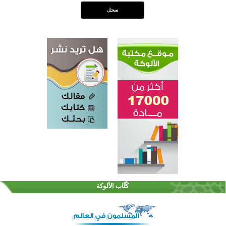
اختتام الدورة التاسعة لمسابقة حفظ وتلاوة القرآن الكريم في أزناكاييف
تيسليتش تختتم برنامجا تعليميا لتعزيز القيم وبناء الشخصية للشباب المسلمين
كُتَّاب الألوكة
اختتام منافسات قرآنية متميزة في بنغلاديش بمشاركة 3000 متسابق
أكثر من 400 طالب يشاركون في مسابقة المعلومات الإسلامية بأستراليا