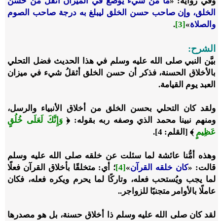
وفي رواية:
«
ما من شيء يوضع في الميزان أثقلُ من حسن
الخلق، وإن صاحب حسن الخلق ليبلغ به درجة صاحب الصوم
والصلاة
»
[3]
.
الشرح:
بيَّن النبي
صلى الله عليه وسلم
في هذا الحديث فضل التحلي
بالأخلاق الحسنة، فذكر أن حسن الخلق أثقلُ شيء في ميزان
العبد يوم القيامة.
ولقد كان التحلي بحسن الخلق من أخلاق الأنبياء والرسل،
ومنهم نبينا محمد الذي وصفه ربه بقوله: ﴿
وَإِنَّكَ لَعَلَى خُلُقٍ
عَظِيمٍ
﴾ [القلم: 4].
وهذه أمُّنا عائشة لما سئلت عن خلقه
صلى الله عليه وسلم
قالت:
«
كان خلقه القرآن
»
[4]
؛ أي: متخلقًا بأخلاق القرآن فعلًا
لما يجب ويُستحب فعله، وتاركًا لما يحرم ويكره فعله، فكان
عاملًا بالأوامر متجنبًا للزواجر..
لقد كان
صلى الله عليه وسلم
ذا أخلاق حسنة، بل هو مصدرها