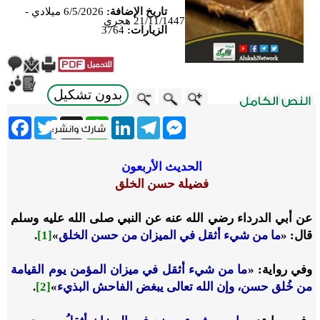
تاريخ الإضافة:
6/5/2026 ميلادي -
21/11/1447 هجري
الزيارات:
3764
بدون تشكيل
ebook
Twitter
WhatsApp
X
LinkedIn
Telegram
Messenger
الحديث الأربعون
فضيلة حسن الخلق
عن أبي الدرداء
رضي الله عنه
عن النبي
صلى الله عليه وسلم
قال:
«
ما من شيء أثقل في الميزان من حسن الخلق
»
[1]
.
وفي رواية:
«
ما من شيء أثقل في ميزان المؤمن يوم القيامة
من خُلق حسن، وإن الله تعالى يبغض الفاحش البذيء
»
[2]
.