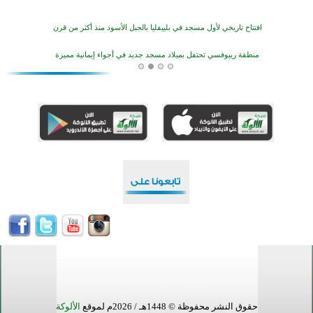
افتتاح تاريخي لأول مسجد في بلييفليا بالجبل الأسود منذ أكثر من قرن
منطقة ريبوفسي تحتفل بميلاد مسجد جديد في أجواء إيمانية مميزة
أكبر مشروع إسلامي في ريف أستراليا يفتتح أبوابه بعد سنوات من العمل والعطاء
القرآن والتربية في صدارة البرامج الصيفية للمسلمين في بينزا وساراتوف وموردوفيا هذا العام
اختتام الدورة التاسعة لمسابقة حفظ وتلاوة القرآن الكريم في أزناكاييف
تيسليتش تختتم برنامجا تعليميا لتعزيز القيم وبناء الشخصية للشباب المسلمين
اختتام منافسات قرآنية متميزة في بنغلاديش بمشاركة 3000 متسابق
أكثر من 400 طالب يشاركون في مسابقة المعلومات الإسلامية بأستراليا
حقوق النشر محفوظة © 1448هـ / 2026م لموقع
الألوكة