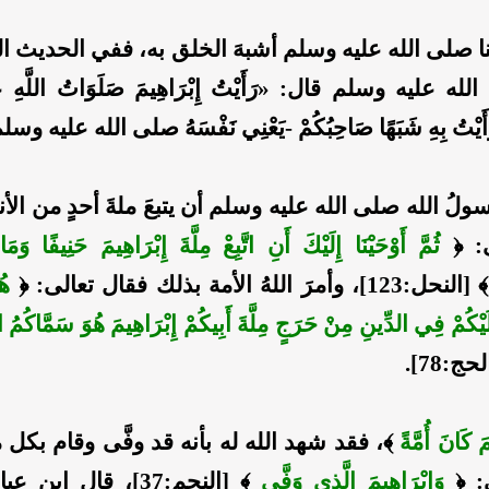
 صلى الله عليه وسلم أشبهَ الخلق به، ففي الحديث الص
 عليه وسلم قال: «رَأَيْتُ إِبْرَاهِيمَ صَلَوَاتُ اللَّهِ عَلَيْ
َأَيْتُ بِهِ شَبَهًا صَاحِبُكُمْ -يَعْنِي نَفْسَهُ صلى الله عليه وس
لُ الله صلى الله عليه وسلم أن يتبعَ ملةَ أحدٍ من الأنب
ى: ﴿
ثُمَّ أَوْحَيْنَا إِلَيْكَ أَنِ اتَّبِعْ مِلَّةَ إِبْرَاهِيمَ حَنِيفًا وَ
لنحل:123]، وأمرَ اللهُ الأمة بذلك فقال تعالى: ﴿
هُ
يْكُمْ فِي الدِّينِ مِنْ حَرَجٍ مِلَّةَ أَبِيكُمْ إِبْرَاهِيمَ هُوَ سَمَّاكُمُ 
حج:78].
مَ كَانَ أُمَّةً
﴾، فقد شهد الله له بأنه قد وفَّى وقام بكل ما
: ﴿
وَإِبْرَاهِيمَ الَّذِي وَفَّى
﴾ [النجم:37]، قال ابن