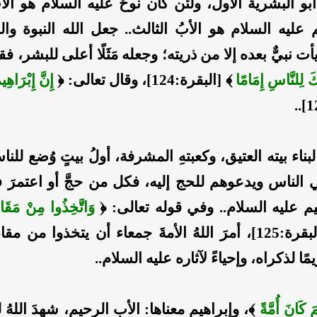
بو البشرية الأول، ولئن كان نوحٌ عليه السلام هو الأ
م عليه السلام هو الأبُ الثالث.. جعل الله النبوة وا
أت نبيٌّ بعده إلا من ذريته؛ وجعله مَثَلًا أعلى للبشر، ف
َ لِلنَّاسِ إِمَامًا
﴾ [البقرة:124]، وقال تعالى: ﴿
إِنَّ إِبْرَاهِي
لبناء بيته العتيق، وكعبتهِ المشرفة، أولُ بيتٍ وُضع للنا
الناس ويدعوهم للحج إليه، فكل من حجَّ أو اعتمرَ فإ
م عليه السلام.. وفي قوله تعالى: ﴿
وَاتَّخِذُوا مِنْ مَقَام
﴾ [البقرة:125]، أمرَ اللهُ الأمةَ جمعاء أن يتخذوا من م
مًا لذكراه، وإحياءً لآثاره عليه السلام..
مَ كَانَ أُمَّةً
﴾، وإبراهيم معناها: الأب الرحيم، شهدَ اللهُ 