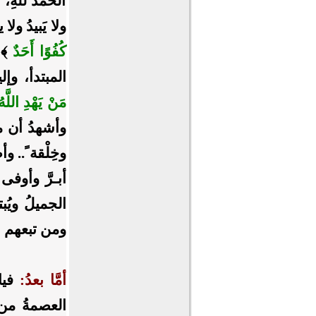
الحمدُ للهِ، 
ولا يَبيدُ ولا
كُفُوًا أَحَدٌ
المبتدأ، وإل
مَنْ يَهْدِ اللَّه
وأشهدُ أن مح
وخِلْقة ً.. وأ
أبـرَّ وأوفى 
الجميلُ ويُب
ومن تبعهم بإ
أمَّا بعدُ:
فيا
العصمةُ من 