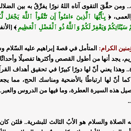
 ومن حقَّقَ التقوى آتاه اللهُ نورًا يفرِّقُ به بين الضلال
والعمى، ﴿
يِـٰأَيُّهَا ٱلَّذِينَ ءامَنُواْ إَن تَتَّقُواْ ٱللَّهَ يَجْعَل لَّ
ْ سَيّئَاتِكُمْ وَيَغْفِرْ لَكُمْ وَٱللَّهُ ذُو ٱلْفَضْلِ ٱلْعَظِيمِ
﴾ [الأنفال:
نين الكرام:
المتأمل في قصةَ إبراهيم عليه السّلام و
يم، يجد أنها من أطول القصص وأكثرها تفصيلًا وأحداثًا
.. وهذا يعني أنّ لها دورًا كبيرًا في تحقيق أهداف القر
ما أنّ لها ارتباطًا بالأضحية ومناسك الحج، مما يجعل
يل هذه السيرة العطرة، وما فيها من الدروس والعبر..
.
ه الصلاة والسلام هو الأبُ الثالث للبشرية.. فلئن كان