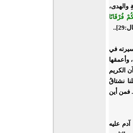
ةِ والهدى،
كُمْ فُرْقَانًا
29]..
سيرته في
، وأعمقها
آن الكريم
نا نشتاقُ
 فمن أين
 آدم عليه