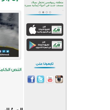
منطقة ريبوفسي تحتفل بميلاد
مسجد جديد في أجواء إيمانية مميزة
أكبر مشروع إسلامي في ريف
أستراليا يفتتح أبوابه بعد سنوات من
العمل والعطاء
القرآن والتربية في صدارة البرامج
الصيفية للمسلمين في بينزا
وساراتوف وموردوفيا هذا العام
اختتام الدورة التاسعة لمسابقة حفظ
وتلاوة القرآن الكريم في أزناكاييف
تيسليتش تختتم برنامجا تعليميا لتعزيز
القيم وبناء الشخصية للشباب
المسلمين
اختتام منافسات قرآنية متميزة في
بنغلاديش بمشاركة 3000 متسابق
أكثر من 400 طالب يشاركون في
مسابقة المعلومات الإسلامية
بأستراليا