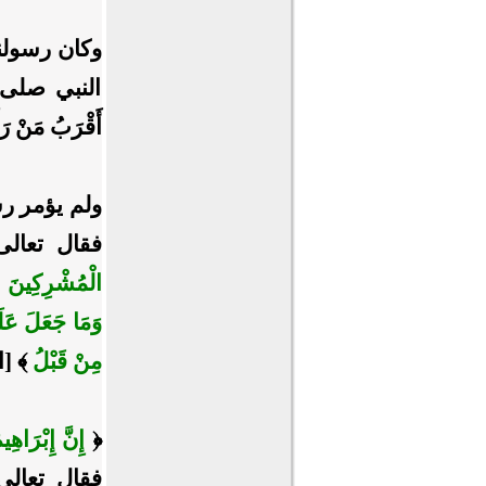
وكان رسولنا
النبي صلى الله
أَقْرَبُ مَنْ ر
ولم يؤمر رسو
فقال تعال
الْمُشْرِكِينَ
﴾ [ا
وَمَا جَعَلَ عَلَ
مِنْ قَبْلُ
﴾ [ال
﴿
إِنَّ إِبْرَاهِي
فقال تعالى