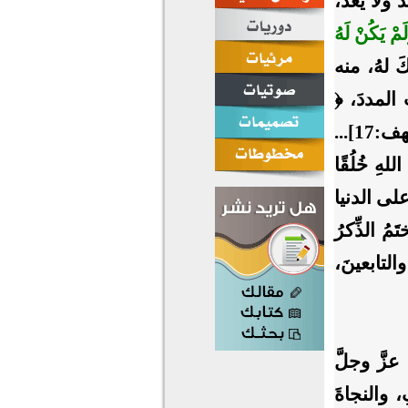
 ولا يُعدُ،
َمْ يَكُنْ لَهُ
يكَ لهُ، منه
المددَ، ﴿
﴾ [الكهف:17]...
هِ خُلُقًا
 على الدنيا
مُ الذِّكرُ
التابعينَ،
عزَّ وجلَّ
 والنجاةَ