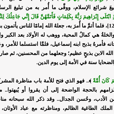
يعَ شرائع الإسلام، ووفَّى ما أُمر به من تبليغ الرسا
ذِ ابْتَلَى إِبْرَاهِيمَ رَبُّهُ بِكَلِمَاتٍ فَأَتَمَّهُنَّ قَالَ إِنِّي جَاعِلُكَ لِل
﴾ [البقرة:124]، فلما أتمَّ ما أُمرَ به، جعلهُ الله إمامًا للناس يأتمون
، والخلةُ هي كمالُ المحبة، ووهب له الأولاد بعد الكبر و
نه فأمرهُ بذبح ابنه إسماعيل، فلمَّا استسلما للأمر، 
ا الله الابن بذبحٍ عظيم؛ وجعلهما من المحسنين، ثم صار
الضحايا سنة في الأمة إلى يوم الدين.
يمَ كَانَ أُمَّةً
﴾.. فهو الذي فتح للأمة باب مناظرة المشر
لزامهم بالحجة الواضحة إلى أن يقروا أو يُبهتوا.. 
ن الأدب، وحُسن الجدال.. وقد ذكر الله سبحانه من
الملك الطاغية الظالم، ومناظرته مع عباد الأوثان، 