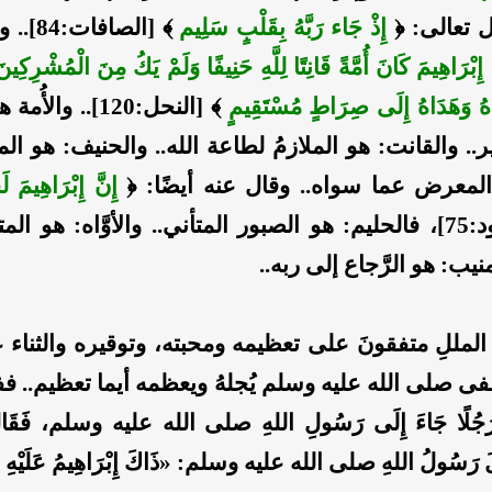
ل تعالى: ﴿
إِذْ جَاء رَبَّهُ بِقَلْبٍ سَلِيم
﴾ [الصاف
َ إِبْرَاهِيمَ كَانَ أُمَّةً قَانِتًا لِلَّهِ حَنِيفًا وَلَمْ يَكُ مِنَ الْمُشْرِكِي
َبَاهُ وَهَدَاهُ إِلَى صِرَاطٍ مُسْتَقِيمٍ
﴾ [النحل:120].. وا
خير.. والقانت: هو الملازمُ لطاعة الله.. والحنيف: هو ا
 المعرض عما سواه.. وقال عنه أيضًا: ﴿
إِنَّ إِبْرَاهِيمَ لَح
﴾ [هود:75]، فالحليم: هو الصبور المتأني.. والأوَّاه: هو 
لمنيب: هو الرَّجاع إلى ربه..
المللِ متفقونَ على تعظيمه ومحبته، وتوقيره والثناء ع
ى صلى الله عليه وسلم يُجلهُ ويعظمه أيما تعظيم.. 
ُلًا جَاءَ إِلَى رَسُولِ اللهِ صلى الله عليه وسلم، فَقَالَ: 
َقَالَ رَسُولُ اللهِ صلى الله عليه وسلم: «ذَاكَ إِبْرَاهِيمُ عَلَيْهِ ا