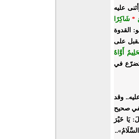
ات:84].. وأثنى عليه
نَ
*
شَاكِرًا
لأُمة هو: القدوة
لمقبل على
َلِيمٌ أَوَّاهٌ
المتضرّع في
ليه.. وقد
ففي صحيح
يَا خَيْرَ
لسَّلَامُ»..