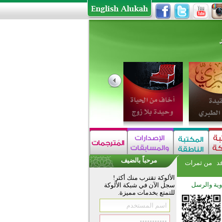
مرحباً بالضيف
فد
من ثمرات
الألوكة تقترب منك أكثر!
وية والرسل
سجل الآن في شبكة الألوكة
للتمتع بخدمات مميزة.