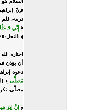
السلام هو أ
فإنّ إبراهي
ذريته، فلم ي
﴿
إِنِّي جَاعِلُك
﴾ [النحل:120]..
اختاره الله 
أن يؤذن في 
دعوة إبراهي
مُصَلًّى
مصلَّى، تكري
﴿
إِنَّ إِبْرَاهِي