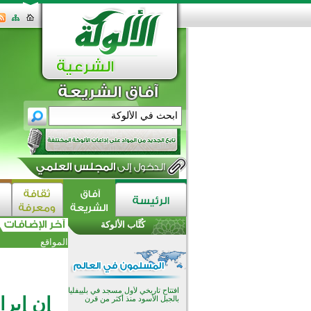
اختتام الدورة التاسعة لمسابقة حفظ
وتلاوة القرآن الكريم في أزناكاييف
تيسليتش تختتم برنامجا تعليميا لتعزيز
القيم وبناء الشخصية للشباب
كُتَّاب الألوكة
المسلمين
اختتام منافسات قرآنية متميزة في
المواقع
بنغلاديش بمشاركة 3000 متسابق
أكثر من 400 طالب يشاركون في
مسابقة المعلومات الإسلامية
بأستراليا
افتتاح تاريخي لأول مسجد في بلييفليا
إن إبرا
بالجبل الأسود منذ أكثر من قرن