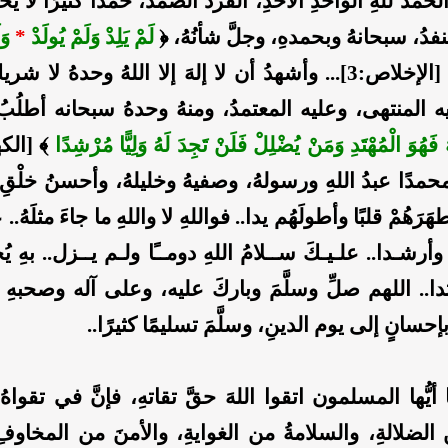
الحمدُ للهِ الواحدِ الأحدِ، الفرد الصمد، حمدًا كثيرًا لا يُحدُ
 ينفدُ، سبحانهُ وبحمدهِ، وجلَّ شأنُهُ، ﴿
لَمْ يَلِدْ وَلَمْ يُولَدْ
*
وَل
﴾ [الإخلاص:3]... وأشهدُ أن لا إلهَ إلا اللهُ وحدهُ لا شر
يه المنتهى، وعليه المعتمدُ، ومنهُ وحدهُ سبحانه أطلُبُ 
ُ فَهُوَ الْمُهْتَدِ وَمَنْ يُضْلِلْ فَلَنْ تَجِدَ لَهُ وَلِيًّا مُرْشِدًا
مدًا عبدُ اللهِ ورسولهُ، وصفيهُ وخليلهُ، وأحسنُ خلْقِ الل
طهَرَهُمْ قلبًا وأطولَهُم يدا.. فواللهِ لا واللهِ ما جاءَ مثلَهُ..
وأرشـدا.. علـيـكَ ســلامُ اللهِ دومــًا ولـم يــزل.. بهِ يُختَ
تدا.. اللهم صلِّ وسلَّمَ وباركَ عليه، وعلى آله وصحبهِ و
حسانٍ إلى يوم الدينِ، وسلَّمَ تسليمًا كثيرًا..
 أيُّها المسلمون اتقوا اللهَ حقَّ تقاتهِ، فإنَّ في تقواهُ 
الضلالةِ، والسلامةُ من الغوايةِ، والأمنَ من المخاوفِ،