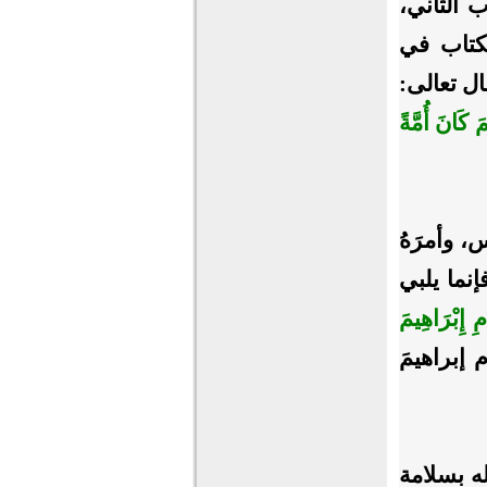
ب الثاني،
لكتاب في
قال تعالى:
مَ كَانَ أُمَّةً
س، وأمرَهُ
نما يلبي
ِ إِبْرَاهِيمَ
قام إبراهيمَ
له بسلامة