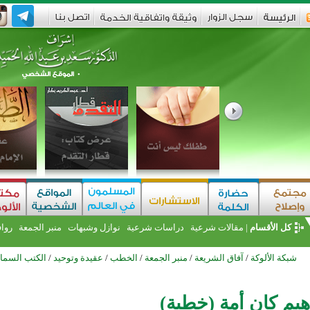
كل الأقسام
|
مقالات شرعية
دراسات شرعية
نوازل وشبهات
منبر الجمعة
روا
شبكة الألوكة
/
آفاق الشريعة
/
منبر الجمعة
/
الخطب
/
عقيدة وتوحيد
/
الكتب السما
هيم كان أمة (خطبة)