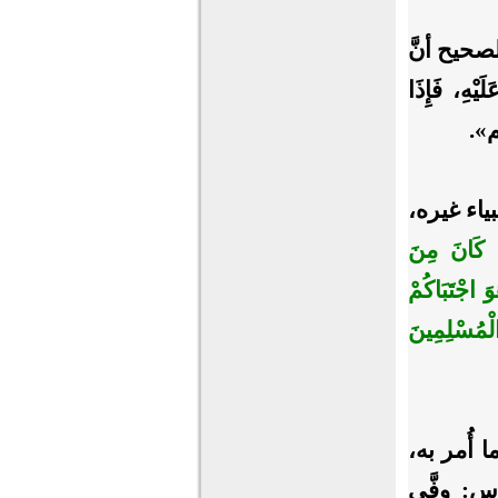
حيح أنَّ
هِ، فَإِذَا
لم».
ياء غيره،
مَا كَانَ مِنَ
وَ اجْتَبَاكُمْ
الْمُسْلِمِينَ
 أُمر به،
 عباس: وفَّى