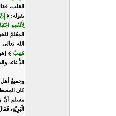
القلب، فقا
بقوله: ﴿
إِنّ
لِأَنْعُمِهِ اجْت
المعُلمُ لل
الله تعالى
مُنِيبٌ
الدُّعاء.. وا
وجميعُ أهل 
كان المصطف
مسلم أنَّ رَج
الْبَرِيَّةِ، ف