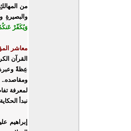
من المهالكِ..
والبصيرةِ 
وَيُكَفّرْ عَنكُم
معاشر المؤم
القرآن الكر
عِظةً وعبرة
ومقاصده.. ك
لمعرفة تفاص
نبدأ الحكاية.
إبراهيم علي