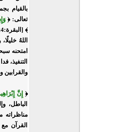
بالقيام بجم
تعالى: ﴿
وَإِ
اللهُ خليلًا
امتحنه سبحا
التنفيذ، فد
والقرابين و
﴿
إِنَّ إِبْرَاهِ
الباطل، وإ
مناظراته م
القرآن مع 