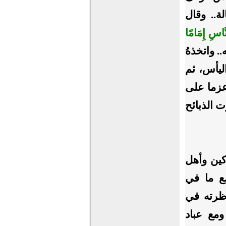
لة.. وقال
نَّاسِ إِمَامًا
 به.. واتخذهُ
اليأس، ثم
وعزما على
ت الذبائح
كين وأهل
مع ما في
اظرته في
ومع عباد