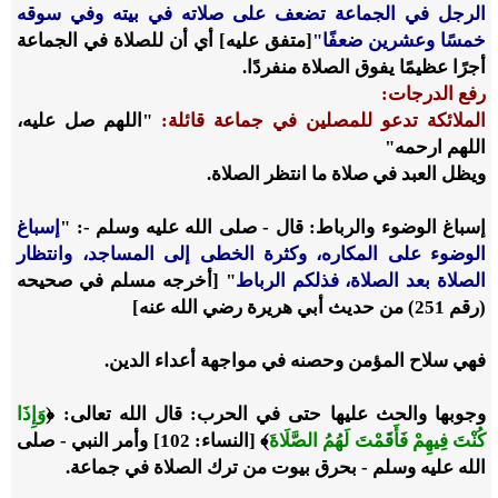
الرجل في الجماعة تضعف على صلاته في بيته وفي سوقه
خمسًا وعشرين ضعفًا"
[متفق عليه]
أي أن للصلاة في الجماعة
أجرًا عظيمًا يفوق الصلاة منفردًا.
رفع الدرجات:
الملائكة تدعو للمصلين في جماعة قائلة:
"اللهم صل عليه،
اللهم ارحمه"
ويظل العبد في صلاة ما انتظر الصلاة.
إسباغ الوضوء والرباط: قال
- صلى الله عليه وسلم -
: "
إسباغ
الوضوء على المكاره، وكثرة الخطى إلى المساجد، وانتظار
الصلاة بعد الصلاة، فذلكم الرباط
"
[أخرجه مسلم في صحيحه
(رقم 251) من حديث أبي هريرة
رضي الله عنه
]
فهي سلاح المؤمن وحصنه في مواجهة أعداء الدين.
وجوبها والحث عليها حتى في الحرب: قال الله تعالى:
﴿
وَإِذَا
كُنْتَ فِيهِمْ فَأَقَمْتَ لَهُمُ الصَّلَاةَ
﴾ [النساء: 102]
وأمر النبي
- صلى
الله عليه وسلم -
بحرق بيوت من ترك الصلاة في جماعة.