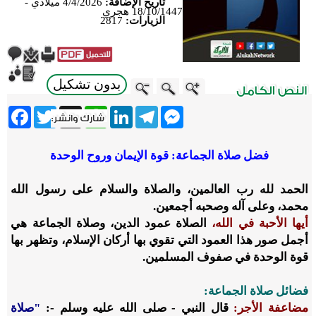
تاريخ الإضافة:
4/4/2026 ميلادي -
18/10/1447 هجري
الزيارات:
2817
بدون تشكيل
ebook
Twitter
WhatsApp
X
LinkedIn
Telegram
Messenger
فضل صلاة الجماعة: قوة الإيمان وروح الوحدة
الحمد لله رب العالمين، والصلاة والسلام على رسول الله
محمد، وعلى آله وصحبه أجمعين.
أيها الأحبة في الله،
الصلاة عمود الدين، وصلاة الجماعة هي
أجمل صور هذا العمود التي تقوي بها أركان الإسلام، وتظهر بها
قوة الوحدة في صفوف المسلمين.
فضائل صلاة الجماعة:
مضاعفة الأجر:
قال النبي
- صلى الله عليه وسلم -
:
"صلاة