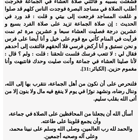
فشغلت بسببه و فاتتني صلاة العشاء في الجماعة فخرجت
أطلب الصلاة في مساجد البصرة فوجدت الناس كلهم قد صلوا
و غلقت المساجد فرجعت إلى بيتي و قلت : قد ورد في
الحديث : إن صلاة الجماعة تزيد على صلاة الفرد بسبع و
عشرين درجة فصليت العشاء سبعا و عشرين مرة ثم نمت
فرأيت في المنام كأني مع قوم على خيل و أنا أيضا على فرس
و نحن نستبق و أنا أركض فرسي فلا ألحقهم فالتفت إلى أحدهم
فقال لي : لا تتعب فرسك فلست تلحقنا : قلت : ولم ؟ قال :
لأنا صلينا العشاء في جماعة وأنت صليت وحدك فانتبهت وأنا
مغموم حزين.
[الكبائر:31].
فلنحرص على أن نكون من أهل الجماعة، نتقرب بها إلى الله،
وننال رضاه، ونشهد نورًا في يوم لا ينفع فيه مال ولا بنون إلا من
أتى الله بقلب سليم.
أسأل الله أن يجعلنا من المحافظين على الصلاة في جماعة،
وأن يجمع قلوبنا على طاعته.
والحمد لله رب العالمين، وصلى الله وسلم على نبينا محمد،
وعلى آله وصحبه أجمعين.