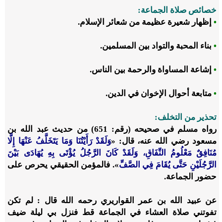
خصائص صلاة الجماعة:
•
إظهار شعيرة عظيمة من شعائر الإسلام.
•
بناء المحبة والتواد بين المسلمين.
•
إشاعة المساواة والرحمة بين الناس.
•
متابعة أحوال الإخوان في الدين.
تحذير من التخلف:
رواه مسلم في صحيحه (رقم: 651) من حديث عبد الله بن
مسعود رضي الله عنه، قال: «
وَلَقَدْ رَأَيْتُنَا وَمَا يَتَخَلَّفُ عَنْهَا إِلَّا
مُنَافِقٌ مَعْلُومُ النِّفَاقِ، وَلَقَدْ كَانَ الرَّجُلُ يُؤْتَى بِهِ يُهَادَى بَيْنَ
الرَّجُلَيْنِ حَتَّى يُقَامَ فِي الصَّفِّ
». فالمؤمن الحقيقي يحرص على
حضور الجماعة.
عن عبيد الله بن عمر القواريري
رحمه الله
قال : لم تكن
تفوتني صلاة العشاء في الجماعة قط فنزل بي ليلة ضيف