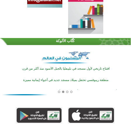
اختتام الدورة التاسعة لمسابقة حفظ وتلاوة القرآن الكريم في أزناكاييف
تيسليتش تختتم برنامجا تعليميا لتعزيز القيم وبناء الشخصية للشباب المسلمين
كُتَّاب الألوكة
اختتام منافسات قرآنية متميزة في بنغلاديش بمشاركة 3000 متسابق
أكثر من 400 طالب يشاركون في مسابقة المعلومات الإسلامية بأستراليا
افتتاح تاريخي لأول مسجد في بلييفليا بالجبل الأسود منذ أكثر من قرن
منطقة ريبوفسي تحتفل بميلاد مسجد جديد في أجواء إيمانية مميزة
أكبر مشروع إسلامي في ريف أستراليا يفتتح أبوابه بعد سنوات من العمل والعطاء
القرآن والتربية في صدارة البرامج الصيفية للمسلمين في بينزا وساراتوف وموردوفيا هذا العام
اختتام الدورة التاسعة لمسابقة حفظ وتلاوة القرآن الكريم في أزناكاييف
تيسليتش تختتم برنامجا تعليميا لتعزيز القيم وبناء الشخصية للشباب المسلمين