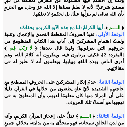
وقلنا إن الأسلمَ فيها السكوتُ عن التعرضِ لمعناها من غيرِ
مستندٍ شرعيٍّ؛ لأنه لا يعلمُ معناها إلا الله عز وجل، مع الجزمِ
بأن الله تعالى لم ينزلْها عبثًا، بل لحكمةٍ لا نعلمُها.
﴿
الــــم
﴾،
أيها الكرامُ: لنا مع هذه الآيةِ الكريمةِ وقفاتٌ:
الوقفةُ الأولى:
تفيدُ الحروفُ المقطعةُ التحديَ والإعجازَ، وتنبيهُ
ولفتُ اهتمامِ المشركينَ إلى آياتِ هذا الكتابِ المنظومةِ من
حروفِهم التي يعرفونها؛ ولهذا قال بعدها: ﴿
لَا رَيْبَ فِيهِ
﴾
[البقرة: 2]، فكيف يرتابون فيه، وينكرون أنه كلامُ الله، وهم
أدرى الناسِ بهذه اللغةِ وبيانِها، ويعلمون أنه لا نظيرَ له في
مقالاتِهم.
الوقفةُ الثانيةُ:
عدمُ إنكارِ المشركينَ على الحروفِ المقطعةِ مع
حاجتِهم الشديدةِ لأيِّ علةٍ يطعنون من خلالها في القرآنِ دليلًا
على أن المرادَ منها كان معلومًا لديهم، وأن المنطوقَ به في
تهجيها هو أسماءُ تلك الحروفِ.
الوقفةُ الثالثةُ:
﴿
الــــم
﴾ تدلُّ على إعجازِ القرآنِ الكريمِ، وأنه
من لدنِ الخالقِ سبحانه، فهو متحدًّى به من بدايتِه، بخلافِ جميعِ