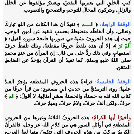
كتبِ الخلقِ التي يعتريها النقصُ، ويعتذرُ مؤلفوها عن الخللِ
والزللِ، ويتركون المجالَ للتوجيهِ والتصحيحِ والتصويبِ.
الوقفةُ الرابعةُ:
﴿
الــــم
﴾ تفيدُ أن هذا الكتابَ من اللهِ تباركَ
وتعالى، وأن ألفاظَه منضبطةٌ بحسبِ تلقيه عن أمينِ الوحيِ،
حيث إن هذه الحروفَ تشبهُ في صورتِها فاتحةَ سورةِ الفيلِ: ﴿
أَلَمْ تَرَ
﴾، إلا أن هذه تلفظُ حروفًا مقطعةً، وتلك تلفظُ حرفَ
استفهامٍ، وفي ذلك ردٌّ على من قال: إن القرآنَ من عندِ محمدٍ
صلى اللهُ عليهِ وسلمَ، كما تفيدُ أن القرآنَ يؤخذُ عن الضابطِ
المتقنِ.
الوقفةُ الخامسةُ:
قراءةُ هذه الحروفِ المقطعةِ يؤجرُ العبدُ
عليها؛ روى الترمذيُّ من حديثِ ابنِ مسعودٍ: من قرأ حرفًا من
كتابِ الله فله به حسنةٌ، والحسنةُ بعشرِ أمثالِها، لا أقولُ: ﴿
الم
﴾
حرفٌ، ولكن ألفٌ حرفٌ، ولامٌ حرفٌ، وميمٌ حرفٌ.
وأخيرًا أيها الكرامُ:
هذه الحروفُ الثلاثةُ وغيرها من الحروفِ
المقطعةِ في أوائلِ السورِ هي من كلامِ الله عز وجل، فالقرآنُ
الكريمُ مركبٌ من هذه الحروفِ التي تتكونُ منها لغةُ العربِ،