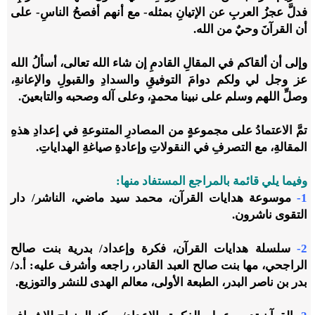
فدلَّ عجزُ العربِ عن الإتيانِ بمثله- مع أنهم أفصحُ الناسِ- على
أن القرآنَ وحيٌ من الله.
وإلى أن ألقاكم في المقالِ القادمِ إن شاء الله تعالى، أسألُ الله
عز وجل لي ولكم دوامَ التوفيقِ والسدادِ والقبولِ والإعانةِ،
وصلِّ اللهم وسلم على نبينا محمدٍ، وعلى آله وصحبه والتابعينَ.
تمَّ الاعتمادُ على مجموعةٍ من المصادرِ المتنوعةِ في إعدادِ هذهِ
المقالةِ، مع التصرفِ في النقولاتِ وإعادةِ صياغةِ الهداياتِ.
وفيما يلي قائمة بالمراجع المستفاد منها:
1-
موسوعة هدايات القرآن، محمد سيد ماضي، الناشر/ دار
التقوى ناشرون.
2-
سلسلة هدايات القرآن، فكرة وإعداد/ بدرية بنت صالح
الراجحي، مها بنت صالح العبد القادر، راجعه وأشرف عليه: أ.د/
بدر بن ناصر البدر، الطبعة الأولى، معالم الهدى للنشر والتوزيع.