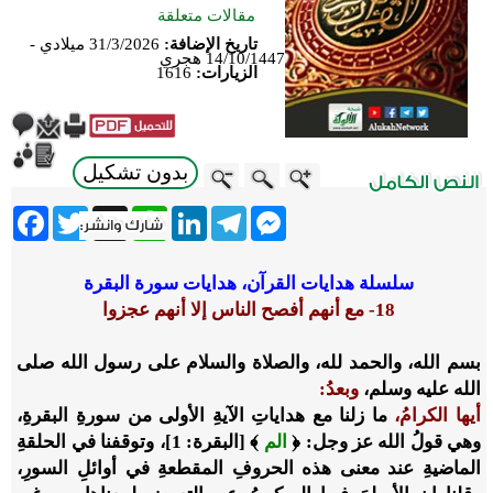
مقالات متعلقة
تاريخ الإضافة:
31/3/2026 ميلادي -
14/10/1447 هجري
الزيارات:
1616
بدون تشكيل
ebook
Twitter
WhatsApp
X
LinkedIn
Telegram
Messenger
سلسلة هدايات القرآن، هدايات سورة البقرة
18- مع أنهم أفصح الناس إلا أنهم عجزوا
بسم الله، والحمد لله، والصلاة والسلام على رسول الله صلى
الله عليه وسلم،
وبعدُ:
أيها الكرامُ،
ما زلنا مع هداياتِ الآيةِ الأولى من سورةِ البقرةِ،
وهي قولُ الله عز وجل: ﴿
الم
﴾ [البقرة: 1]، وتوقفنا في الحلقةِ
الماضيةِ عند معنى هذه الحروفِ المقطعةِ في أوائلِ السورِ،