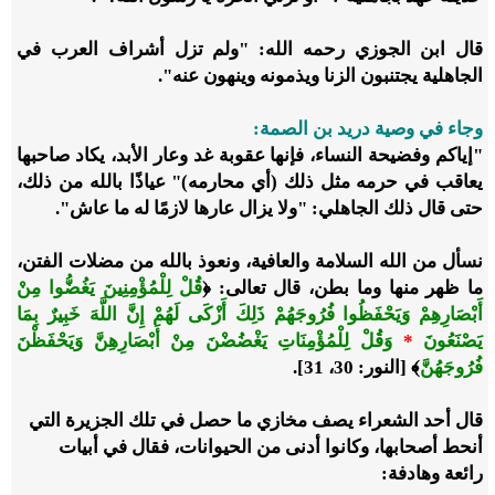
قال ابن الجوزي رحمه الله: "ولم تزل أشراف العرب في
الجاهلية يجتنبون الزنا ويذمونه وينهون عنه".
وجاء في وصية دريد بن الصمة:
"إياكم وفضيحة النساء، فإنها عقوبة غد وعار الأبد، يكاد صاحبها
يعاقب في حرمه مثل ذلك (أي محارمه)" عياذًا بالله من ذلك،
حتى قال ذلك الجاهلي: "ولا يزال عارها لازمًا له ما عاش".
نسأل من الله السلامة والعافية، ونعوذ بالله من مضلات الفتن،
ما ظهر منها وما بطن، قال تعالى:
﴿
قُلْ لِلْمُؤْمِنِينَ يَغُضُّوا مِنْ
أَبْصَارِهِمْ وَيَحْفَظُوا فُرُوجَهُمْ ذَلِكَ أَزْكَى لَهُمْ إِنَّ اللَّهَ خَبِيرٌ بِمَا
يَصْنَعُونَ
*
وَقُلْ لِلْمُؤْمِنَاتِ يَغْضُضْنَ مِنْ أَبْصَارِهِنَّ وَيَحْفَظْنَ
فُرُوجَهُنَّ
﴾
[النور: 30، 31].
قال أحد الشعراء يصف مخازي ما حصل في تلك الجزيرة التي
أنحط أصحابها، وكانوا أدنى من الحيوانات، فقال في أبيات
رائعة وهادفة: