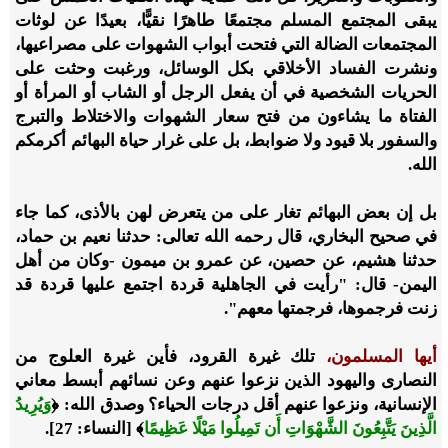
يبقى المجتمع المسلم مجتمعًا طاهرًا نقيًّا، بعيدًا عن لوثات
المجتمعات الضالة التي فتحت أبواب الشهوات على مصراعيها،
ونشرت الفساد الأخلاقي بكل الوسائل، ورغبت وحثت على
الحريات الشخصية في أن يفعل الرجل أو الشاب أو المرأة أو
الفتاة ما يشاءون من فتح سعار الشهوات والاختلاط والتبرج
والسفور بلا قيود ولا ضوابط، بل على غرار حياة البهائم أكرمكم
الله.
بل إن بعض البهائم تغار على من يتعرض لهن بالأذى، كما جاء
في صحيح البخاري، قال رحمه الله تعالى: حدثنا نعيم بن حماد،
حدثنا هشيم، عن حصين، عن عمرو بن ميمون -وكان من أهل
اليمن- قال: "رأيت في الجاهلية قردة اجتمع عليها قردة قد
زنت فرجموها، فرجمتها معهم".
أيها المسلمون،
تلك غيرة القرود، فأين غيرة العلوج من
النصارى واليهود الذين نزعوا عنهم وعن نسائهم أبسط معاني
الإنسانية، ونزعوا عنهم أقل درجات الحياء؟ وصدق الله:
﴿
وَيُرِيدُ
الَّذِينَ يَتَّبِعُونَ الشَّهْوَاتِ أَن تَمِيلُوا مَيْلًا عَظِيمًا
﴾
[النساء: 27].