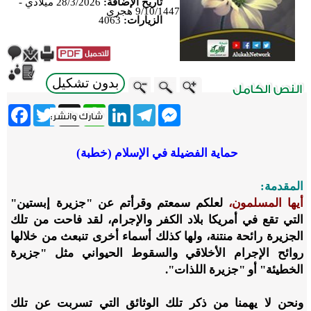
تاريخ الإضافة:
28/3/2026 ميلادي -
9/10/1447 هجري
الزيارات:
4063
بدون تشكيل
ebook
Twitter
WhatsApp
X
LinkedIn
Telegram
Messenger
حماية الفضيلة في الإسلام (خطبة)
المقدمة:
أيها المسلمون،
لعلكم سمعتم وقرأتم عن "جزيرة إبستين"
التي تقع في أمريكا بلاد الكفر والإجرام، لقد فاحت من تلك
الجزيرة رائحة منتنة، ولها كذلك أسماء أخرى تنبعث من خلالها
روائح الإجرام الأخلاقي والسقوط الحيواني مثل "جزيرة
الخطيئة" أو "جزيرة اللذات".
ونحن لا يهمنا من ذكر تلك الوثائق التي تسربت عن تلك