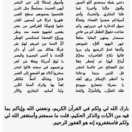
دعني بقبلة مسجدي أتلو السور
وأسوق إسنادًا إلى خير البشر
وأقول حدَّثنا وأخبرنا فما
أبهى الحديث مسلسلًا مثل الدرر
فلنا البخاري والحديثُ وأنتم
فلتنعموا بصعودهم سطح القمر
أسيادكم صعدوا الفضاء وفجأةً
ظهروا عراةً في أبستين القذر
سوق الدعارة في جزيرتهم وكم
جلبوا وُحوشًا للفرائس من بشر
ضاعت حقوقُ الطفل كم من فاجرٍ
يقضي لشهوةِ نفسه منه وطر
سمسار يمتهن البغايا سلعةً
ويروِّج الفحشا لمنتكسي الفِطَر
عهر اليهود أقرَّه تلمودهم
أنَّ النسا من غيرهم لهمُ بقر
وألذها لحمُ الرضيع ولم يروا
فرقًا هنالك بين أنثى أو ذكر
قالوا نكاح القاصرات محرَّمٌ
قُبّحتَ يا أعمى البصيرة والبصر
أَيباحُ عُهرًا ثم يُحظر عِفةً
يا بُوقَ أَمريكا وبغلةَ مَن كفر
نتنُ الفضائح عبر عالمنا انتشر
وزعيمهم في سجنه قالوا انتحر
قل للذين بديننا ودعاتنا
سخروا أذاك هو الصعود إلى القمر
ما أعظم الإسلامَ يرفع أهله
قدرًا وشانئُه أحطٌّ مُحْتَقَر
يا مغرمًا بحضارةٍ موبوءةٍ
اهنأ بها واترك أئمتنا الغُرر
فلك التغرُّب والتأمرُكُ والخنا
ولنا أسانيد البخاري والأثر
بارك الله لي ولكم في القرآن الكريم، ونفعني الله وإياكم بما
فيه من الآيات والذكر الحكيم، قلت ما سمعتم وأستغفر الله لي
ولكم فاستغفروه إنه هو الغفور الرحيم.