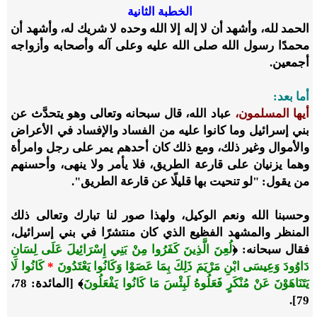
الخطبة الثانية
الحمد لله، وأشهد أن لا إله إلا الله وحده لا شريك له، وأشهد أن
محمدًا رسول الله صلى الله عليه وعلى آله وأصحابه وأزواجه
أجمعين.
أما بعد:
أيها المسلمون،
عباد الله، قال سبحانه وتعالى وهو يتحدَّث عن
بني إسرائيل وما كانوا عليه من الفساد والإفساد في الأعراض
والأموال وغير ذلك، ومع ذلك كان أحدهم يمر على رجل وامرأة
وهما يزنيان على قارعة الطريق، فلا يأمر ولا ينهى، وأحسنهم
من يقول: "لو تنحيت بها قليلًا عن قارعة الطريق".
وحسبنا الله ونعم الوكيل، ولهذا صور لنا تبارك وتعالى ذلك
المنظر والمشهد الفظيع الذي كان منتشرًا في بني إسرائيل،
فقال سبحانه:
﴿
لُعِنَ الَّذِينَ كَفَرُوا مِنْ بَنِي إِسْرَائِيلَ عَلَى لِسَانِ
دَاوُودَ وَعِيسَى ابْنِ مَرْيَمَ ذَلِكَ بِمَا عَصَوْا وَكَانُوا يَعْتَدُونَ
*
كَانُوا لَا
يَتَنَاهَوْنَ عَنْ مُنْكَرٍ فَعَلُوهُ لَبِئْسَ مَا كَانُوا يَفْعَلُونَ
﴾
[المائدة: 78،
79].