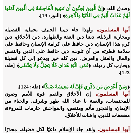
وصدق الله:
﴿
إِنَّ الَّذِينَ يُحِبُّونَ أَن تَشِيعَ الْفَاحِشَةُ فِي الَّذِينَ آمَنُوا
لَهُمْ عَذَابٌ أَلِيمٌ فِي الدُّنْيَا وَالْآخِرَةِ
﴾
[النور: 19].
أيها المسلمون،
ولهذا جاء ديننا الحنيف بحماية الفضيلة
ومحاربة الرذيلة، ديننا دين العفة والطهارة، دين الأخلاق، دين
كرم هذا الإنسان، دين حافظ على كرامة الإنسان وحافظ على
سلامة فطرته من أن تلوث، دين حافظ على الدين والنفس
والمال والعقل والعرض، دين كله خير ويدعو إلى كل فضيلة
ويحارب كل رذيلة:
﴿
فَمَنِ اتَّبَعَ هُدَايَ فَلَا يَضِلُّ وَلَا يَشْقَى
﴾
[طه:
123].
﴿
وَمَنْ أَعْرَضَ مَن ذِكْرِي فَإِنَّ لَهُ مَعِيشَةً ضَنكًا
﴾
[طه: 124].
أيها المسلمون،
إن الأخلاق والقيم قوة للأمم وصون
للمجتمعات، والعفة يا عباد الله طهر وشرف، والحياء من
الإيمان، والفجور مأثم ومنقص، والفواحش خارمات للمروءة،
مضعفات للدين، واهنات للأخلاق.
أيها المسلمون،
ولقد جاء الإسلام داعيًا لكل فضيلة، محذرًا