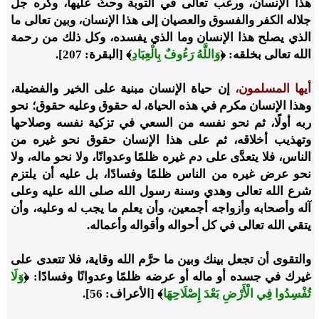
هذا الإنسان، ورغب تعالى في التوبة وحثَّ عليها، وكره جل
جلاله الكفر والفسوق والعصيان إلى هذا الإنسان، وبين تعالى ما
الذي يصلح هذا الإنسان وما الذي يفسده، وكل ذلك من رحمة
الله تعالى بخلقه:
﴿
وَاللَّهُ رَءُوفٌ بِالْعِبَادِ
﴾
[البقرة: 207].
أيها المسلمون،
إن حياة الإنسان مبنية على الخير والفضيلة،
وهذا الإنسان مكرم في هذه الحياة، له حقوق وعليه حقوق؛ نحو
ربه أولًا، ثم نحو نفسه من السعي في تزكية نفسه وصلاحها
وتهذيب أخلاقه، ثم على هذا الإنسان حقوق نحو غيره من
الناس، فلا يتعدَّى على دم غيره ظلمًا وعدوانًا، ولا نحو ماله، ولا
نحو عرض غيره من الناس ظلمًا وفسادًا، بل عليه أن يلتزم
شرع الله تعالى وهدي وسنة رسول الله صلى الله عليه وعلى
آله وأصحابه وأزواجه أجمعين، وأن يعلم ما يجب له وعليه، وأن
يتقي الله تعالى في كل أحواله وأقواله وأعماله.
والتقوى أن تجعل بينك وبين ما حرَّم الله وقاية، فلا تتعدى على
غيرك في جسده أو ماله أو عرضه ظلمًا وعدوانًا وفسادًا:
﴿
وَلَا
تُفْسِدُوا فِي الْأَرْضِ بَعْدَ إِصْلَاحِهَا
﴾
[الأعراف: 56].