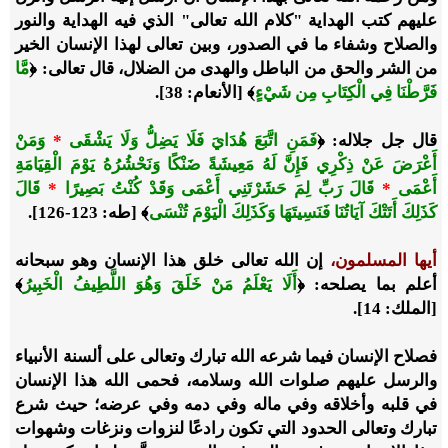
عليهم كتب الهداية "كلام الله تعالى" الذي فيه الهداية والنور
والصلاح وشفاء ما في الصدور، وبين تعالى لهذا الإنسان الخير
من الشر والحق من الباطل والهدى من الضلال، قال تعالى:
﴿
مَّا
فَرَّطْنَا فِي الْكِتَابِ مِن شَيْءٍ
﴾
[الأنعام: 38].
قال جل جلاله:
﴿
فَمَنِ اتَّبَعَ هُدَايَ فَلَا يَضِلُّ وَلَا يَشْقَى
*
وَمَنْ
أَعْرَضَ عَنْ ذِكْرِي فَإِنَّ لَهُ مَعِيشَةً ضَنْكًا وَنَحْشُرُهُ يَوْمَ الْقِيَامَةِ
أَعْمَى
*
قَالَ رَبِّ لِمَ حَشَرْتَنِي أَعْمَى وَقَدْ كُنْتُ بَصِيرًا
*
قَالَ
كَذَلِكَ أَتَتْكَ آيَاتُنَا فَنَسِيتَهَا وَكَذَلِكَ الْيَوْمَ تُنْسَى
﴾
[طه: 123-126].
أيها المسلمون،
إن الله تعالى خلق هذا الإنسان وهو سبحانه
أعلم بما يصلحه:
﴿
أَلَا يَعْلَمُ مَنْ خَلَقَ وَهُوَ اللَّطِيفُ الْخَبِيرُ
﴾
[الملك: 14].
فصلاح الإنسان فيما شرعه الله تبارك وتعالى على ألسنة الأنبياء
والرسل عليهم صلوات الله وسلامه، فحمى الله هذا الإنسان
في قلبه وأخلاقه وفي ماله وفي دمه وفي عرضه؛ حيث شرع
تبارك وتعالى الحدود التي تكون رادعًا لنزوات ونزغات وشهوات