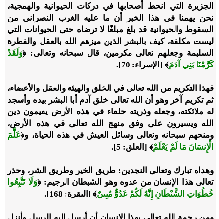
الجزيرة التي انحط أصحابها في دركات الحيوانية والهمجية،
نحن يهمنا في هذا الخبر أن ما عليه الغرب النصراني من
السقوط والحيوانية قد بلغ مبلغًا لا ترضاه حتى الحيوانات التي
ليست مكلفة، كيف بالبشر الذين ميزهم الله بالعقل والفطرة
السليمة وجعلهم تعالى مكرمين، قال سبحانه وتعالى:
﴿
وَلَقَدْ
كَرَّمْنَا بَنِي آدَمَ
﴾
[الإسراء: 70].
فهذا التكريم من الله تعالى في الخلق والهيئة والعقل والأعضاء،
ثم تكريم آخر وهو أن الله تعالى خلق آدم أبا البشر بيده وأسجد
له ملائكته، وجعله وذريته خلفاء في هذه الأرض يقيمون دين
الله ويسيرون على وفق منهج الله تعالى في هذه الأرض،
ومنحهم سبحانه وتعالى وسائل العيش في هذه الحياة، و
﴿
عَلَّمَ
الْإِنسَانَ مَا لَمْ يَعْلَمْ
﴾
[العلق: 5].
وهداه تبارك وتعالى النجدين: طريق الخير وطريق الشر، وحذر
تعالى هذا الإنسان من عدوه وهو الشيطان الرجيم:
﴿
وَلَا تَتَّبِعُوا
خُطُوَاتِ الشَّيْطَانِ إِنَّهُ لَكُمْ عَدُوٌّ مُبِينٌ
﴾
[البقرة: 168].
ومن رحمة الله تعالى بهذا الإنسان أن أرسل إليه الرسل وأنزل