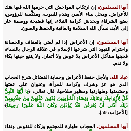
أيها المسلمون،
إن ارتكاب الفواحش التي حرمها الله فيها هتك
للأعراض، ومخل ببناء الأسر، وهدم للبيوت، ومنكَّسة للرؤوس،
يضع الشرفاء ويخدش كرامة النبلاء، إنها فضيحة ووصمة عار
إلى الأبد، نسأل الله السلامة والعافية والحفظ والصون.
أيها المسلمون،
إن الأعراض إذا لم تُصَن بالعفاف والحصانة
واحترام القيود التي شرعها الإسلام في علاقة الرجال بالنساء،
فحينها ستأكل الأعراض بلا عوض ولا أثمان، ولا ينفع حينها بكاء
ولا ندم.
عباد الله،
ولأجل حفظ الأعراض وحماية الفضائل شرع الحجاب
الذي هو عز وشرف وكرامة للمرأة، وعنوان على عفتها
وحشمتها وطهارتها ومظهر صلاحها، قال تعالى:
﴿
يَا أَيُّهَا النَّبِيُّ
قُلْ لِأَزْوَاجِكَ وَبَنَاتِكَ وَنِسَاءِ الْمُؤْمِنِينَ يُدْنِينَ عَلَيْهِنَّ مِنْ جَلَابِيبِهِنَّ
ذَلِكَ أَدْنَى أَنْ يُعْرَفْنَ فَلَا يُؤْذَيْنَ وَكَانَ اللَّهُ غَفُورًا رَحِيمًا
﴾
[الأحزاب: 59].
أيها المسلمون،
الحجاب طهارة للمجتمع وزكاء للنفوس ونقاء