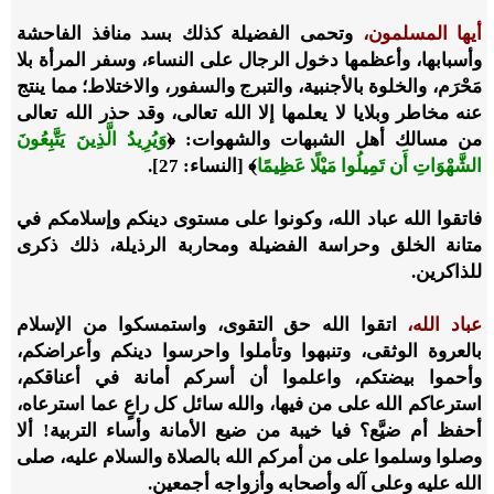
أيها المسلمون،
وتحمى الفضيلة كذلك بسد منافذ الفاحشة
وأسبابها، وأعظمها دخول الرجال على النساء، وسفر المرأة بلا
مَحْرَم، والخلوة بالأجنبية، والتبرج والسفور، والاختلاط؛ مما ينتج
عنه مخاطر وبلايا لا يعلمها إلا الله تعالى، وقد حذر الله تعالى
من مسالك أهل الشبهات والشهوات:
﴿
وَيُرِيدُ الَّذِينَ يَتَّبِعُونَ
الشَّهْوَاتِ أَن تَمِيلُوا مَيْلًا عَظِيمًا
﴾
[النساء: 27].
فاتقوا الله عباد الله، وكونوا على مستوى دينكم وإسلامكم في
متانة الخلق وحراسة الفضيلة ومحاربة الرذيلة، ذلك ذكرى
للذاكرين.
عباد الله،
اتقوا الله حق التقوى، واستمسكوا من الإسلام
بالعروة الوثقى، وتنبهوا وتأملوا واحرسوا دينكم وأعراضكم،
وأحموا بيضتكم، واعلموا أن أسركم أمانة في أعناقكم،
استرعاكم الله على من فيها، والله سائل كل راعٍ عما استرعاه،
أحفظ أم ضيَّع؟ فيا خيبة من ضيع الأمانة وأساء التربية! ألا
وصلوا وسلموا على من أمركم الله بالصلاة والسلام عليه، صلى
الله عليه وعلى آله وأصحابه وأزواجه أجمعين.