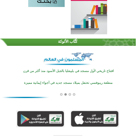
اختتام الدورة التاسعة لمسابقة حفظ وتلاوة القرآن الكريم في أزناكاييف
تيسليتش تختتم برنامجا تعليميا لتعزيز القيم وبناء الشخصية للشباب المسلمين
كُتَّاب الألوكة
اختتام منافسات قرآنية متميزة في بنغلاديش بمشاركة 3000 متسابق
أكثر من 400 طالب يشاركون في مسابقة المعلومات الإسلامية بأستراليا
افتتاح تاريخي لأول مسجد في بلييفليا بالجبل الأسود منذ أكثر من قرن
منطقة ريبوفسي تحتفل بميلاد مسجد جديد في أجواء إيمانية مميزة
أكبر مشروع إسلامي في ريف أستراليا يفتتح أبوابه بعد سنوات من العمل والعطاء
القرآن والتربية في صدارة البرامج الصيفية للمسلمين في بينزا وساراتوف وموردوفيا هذا العام
اختتام الدورة التاسعة لمسابقة حفظ وتلاوة القرآن الكريم في أزناكاييف
تيسليتش تختتم برنامجا تعليميا لتعزيز القيم وبناء الشخصية للشباب المسلمين