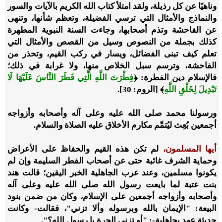
وناهيًا عن كل رذيلة، ولقد امتلأ كتاب الله الكريم بالآيات والسور
والنماذج والأمثال التي ترسي الفضيلة، وتعظم شأنها، وتنهى
عن الفاحشة وتذم أصحابها، وجاءت السنة النبوية المطهرة
كذلك بجملة من النصوص وسيل من القصص والأمثال التي
تعلم كيف تبنى الفضائل، ويسار في ركب القيم، وتحذر من
الفاحشة، وترسم سبل الخلاص منها، ولا غرابة في ذلك؛
فالإسلام دين الفطرة:
﴿
فِطْرَتَ اللَّهِ الَّتِي فَطَرَ النَّاسَ عَلَيْهَا لَا
تَبْدِيلَ لِخَلْقِ اللَّهِ
﴾
[الروم: 30].
ورسولنا محمد صلى الله عليه وعلى آله وأصحابه وأزواجه
أجمعين بُعِث ليُتمِّم مكارم الأخلاق عليه الصلاة والسلام.
أيها المسلمون،
لم تكن هذه القيم والحفاظ على الأعراض
وحماية الشرف غائبة حتى عن أصحاب الفطر السليمة وإن لم
يكونوا مسلمين، وعند عرب الجاهلية الخبر اليقين؛ قالت هند
بنت عتبة لما بايعت رسول الله صلى الله عليه وعلى آله
وأصحابه وأزواجه أجمعين على الإسلام، وكان من ضمن بنود
البيعة: "الإيمان بالله وبرسوله وألا تزني"، فقالت- وكانت
حديثة عهد بجاهلية-: "أو تزني الحرة يا رسول الله؟".