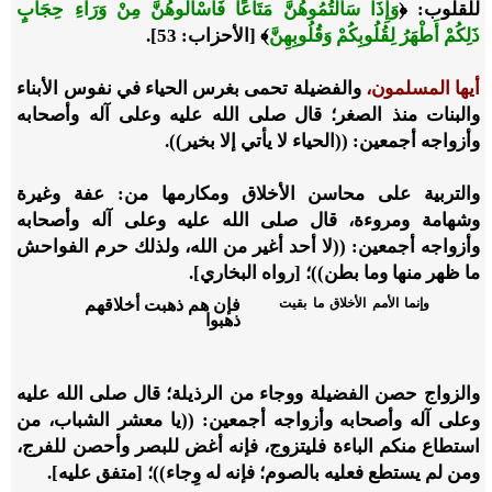
للقلوب:
﴿
وَإِذَا سَأَلْتُمُوهُنَّ مَتَاعًا فَاسْأَلُوهُنَّ مِنْ وَرَاءِ حِجَابٍ
ذَلِكُمْ أَطْهَرُ لِقُلُوبِكُمْ وَقُلُوبِهِنَّ
﴾
[الأحزاب: 53].
أيها المسلمون،
والفضيلة تحمى بغرس الحياء في نفوس الأبناء
والبنات منذ الصغر؛ قال صلى الله عليه وعلى آله وأصحابه
وأزواجه أجمعين: ((الحياء لا يأتي إلا بخير)).
والتربية على محاسن الأخلاق ومكارمها من: عفة وغيرة
وشهامة ومروءة، قال صلى الله عليه وعلى آله وأصحابه
وأزواجه أجمعين: ((لا أحد أغير من الله، ولذلك حرم الفواحش
ما ظهر منها وما بطن))؛ [رواه البخاري].
وإنما الأمم الأخلاق ما بقيت
فإن هم ذهبت أخلاقهم
ذهبوا
والزواج حصن الفضيلة ووجاء من الرذيلة؛ قال صلى الله عليه
وعلى آله وأصحابه وأزواجه أجمعين: ((يا معشر الشباب، من
استطاع منكم الباءة فليتزوج، فإنه أغض للبصر وأحصن للفرج،
ومن لم يستطع فعليه بالصوم؛ فإنه له وِجاء))؛ [متفق عليه].