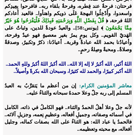
فرحتان: فرحةٌ عند فِطره، وفرحةٌ بلقاء ربه.. فافرحوا بِعِيدِكم
واسعدوا، وأَدْخِلُوا البهجةَ عَلَى ذويكم واهنأوا.. فالعيد أعادكم
اللهُ فرحة، ﴿
قُلْ بِفَضْلِ اللَّهِ وَبِرَحْمَتِهِ فَبِذَلِكَ فَلْيَفْرَحُوا هُوَ خَيْرٌ
مِمَّا يَجْمَعُونَ
﴾ [يونس:58].. والعيدُ عودةٌ للدين، وثباتٌ على
الهَديّ القويم.. وكل يومٍ يمرُ بغير معصيةٍ فهو عيدٌ وفرحة،
وأعيادُنا بحمد الله عبادةٌ وقربة.. أعيادُنا: ذكرٌ وتكبيرٌ، وصدقةٌ
وصلاةٌ.. ومحبةٌ وصِلةُ رحمٍ..
اللهُ أكبر، الله أكبرُ لا إله إلا الله.. الله أكبرُ اللهُ أكبرُ وللهِ الحمد..
الله أكبر كبيرًا، والحمد لله كثيرًا، وسبحان الله بكرةً وأصيلاً..
معاشر المؤمنين الكرام:
إن من أعظم ما يَتقرَّبُ به العبدُ
المسلم إلى ربه جلّ وعلا حمدهُ سبحانه والثناءُ عليه..
لأنه جلّ وعلا أهلُ الحمدُ والثناء.. فهو الكاملُ في ذاته، الكامل
في أسمائه وصفاته، وجميلِ أفعاله، وعظيمِ نِعمه، وجزيلِ آلائه..
فالحمدُ يا عباد الله: هو الثناءُ على الله بصفات كماله، وجليل
أفعاله، مع محبته وتعظيمه..