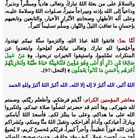
والسلامُ على من بعثهُ اللهُ تباركَ وتعالى هادياً ومبشِّراً ونذيراً،
وداعياً إلى الله بإذنه وسِراجاً منيراً، صـلوات اللهُ وسلامهُ عليـه،
وعلى آله الأطهارِ، وصحابتهِ الأبْرارِ الأخيار، والتابعين وتابعيهم
بإحسانٍ ما تعاقبَ الليلُ والنّهار، وسلَّم تسليماً كثيراً..
أمَّا بعدُ:
فاتقوا اللهَ عبادَ اللهِ، والتزموا سنَّةَ نبيكم تهتدوا،
وأخلِصوا للهِ تبارك وتعالى نياتِكم تُفلِحوا، وابتعدوا عن
المنكرات تسْلموا، واستبِقوا الخيراتِ تربحوا.. و﴿
مَنْ عَمِلَ
صَالِحًا مِّن ذَكَرٍ أَوْ أُنثَى وَهُوَ مُؤْمِنٌ فَلَنُحْيِيَنَّهُ حَيَاةً طَيِّبَةً وَلَنَجْزِيَنَّهُمْ
أَجْرَهُم بِأَحْسَنِ مَا كَانُواْ يَعْمَلُون
﴾ [النحل:97]..
اللهُ أكبر، الله أكبرُ لا إله إلا الله.. الله أكبرُ اللهُ أكبرُ وللهِ الحمد
معاشر المؤمنين الكرام:
أدَّيتم فرضَكم، وأطعتُم ربَّكم، وصمتم
لله شهركم.. وها أنتم قد حضرتم لتصلّوا صلاة عيدكم، ولتكبروا
الله على ما هداكم، وعلى ما يسَّرَ لكم.. فأسعدَ اللهُ أيامكم،
وباركَ أعيادكم، وأدامَ أفراحكم، وتقبلَ اللهُ منَّا ومنكم، وبُشراكم
بإذن الله فوزاً عظيماً، وأجراً كبيراً، فربُكم مُحسنٌ كريم، لا يُضيعُ
أجرَ من أحسنَ عملا.. كيف وقد جاءَ في حديثٍ صحيح: للصائم