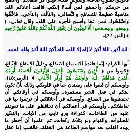
فعودوا بقلوبٍ صافية، ونفوسٍ طيبة، صِلوا من قطعكم، وأعطوا
من حرمكم، وأحسنوا لمن أساءَ إليكم.. فالعيد أعادكم الله:
مناسبةٌ عظيمةٌ للتسامُح والتَّصافي، والتآلُفِ والتآخي.. فاعْفُوا
وَاصْفَحُوا.. فمن عفا وأصلح فأجره على الله.. وقال تعالى: ﴿
وليعفوا وليصفحوا أَلاَ تُحِبُّونَ أَن يَغْفِرَ اللَّهُ لَكُمْ وَاللَّهُ غَفُورٌ رَّحِيم
﴾ [النور:22]..
اللهُ أكبر، اللهُ أكبرُ لا إله إلا الله.. الله أكبرُ اللهُ أكبرُ وللهِ الحمد
أيها الكرام: إنّما فائدةُ الاستماعِ الانتفاع، ودليلُ الانتفاع الاتّباع،
فكونوا من ﴿
الَّذِينَ يَسْتَمِعُونَ الْقَوْلَ فَيَتَّبِعُونَ أَحْسَنَهُ أُولَئِكَ
الَّذِينَ هَدَاهُمُ اللَّهُ وَأُولَئِكَ هُمْ أُولُو الْأَلْبَابِ
﴾ [الزمر:18]..
وأوصيكم أن تُبقوا على رمضان حياً في قلوبكم, وذلك بأنَّ تكونَ
نيتكم في فعل الخير مستمرة.. وأوصيكم في أوقاتكم, أن
تحفظوها من الضياع.. وأوصيكم في أخلاقكم, أن ترتقوا بها في
تعاملاتكم.. وأوصيكم في أعمالكم, أن تحافظوا على ما تعودتم
عليه من الطاعات، كقراءة وردٍ ثابتٍ من الآيات، والتبكير
للصلوات، والقيام ولو بثلاث ركعات.. ثم اعلموا أن أخطر ما
يهدد القلب بعد مواسم الطاعة هي الغفلة.. فالقلب إذا غفل