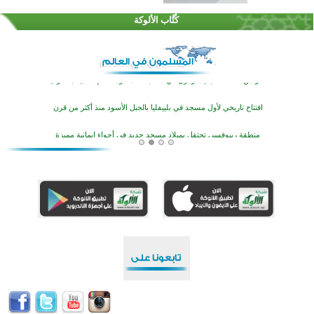
تيسليتش تختتم برنامجا تعليميا لتعزيز القيم وبناء الشخصية للشباب المسلمين
كُتَّاب الألوكة
اختتام منافسات قرآنية متميزة في بنغلاديش بمشاركة 3000 متسابق
أكثر من 400 طالب يشاركون في مسابقة المعلومات الإسلامية بأستراليا
افتتاح تاريخي لأول مسجد في بلييفليا بالجبل الأسود منذ أكثر من قرن
منطقة ريبوفسي تحتفل بميلاد مسجد جديد في أجواء إيمانية مميزة
أكبر مشروع إسلامي في ريف أستراليا يفتتح أبوابه بعد سنوات من العمل والعطاء
القرآن والتربية في صدارة البرامج الصيفية للمسلمين في بينزا وساراتوف وموردوفيا هذا العام
اختتام الدورة التاسعة لمسابقة حفظ وتلاوة القرآن الكريم في أزناكاييف
تيسليتش تختتم برنامجا تعليميا لتعزيز القيم وبناء الشخصية للشباب المسلمين
اختتام منافسات قرآنية متميزة في بنغلاديش بمشاركة 3000 متسابق
أكثر من 400 طالب يشاركون في مسابقة المعلومات الإسلامية بأستراليا