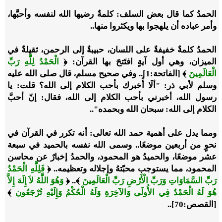
الحمدُ كما قال بعض السلف: كلمةٌ رضيها الله لنفسه وأحبَّها،
وأمر عباده أن يلهجوا بها ويكثروا منها..
الحمدُ كلمةٌ خفيفةٌ على اللسان، حبيبةٌ إلى الرحمن، ثقيلةٌ في
الميزان، وهي أول آيةٍ افتَتحَ بها القرآن: ﴿
الْحَمْدُ لِلَّهِ رَبِّ
الْعَالَمِينَ
﴾ [الفاتحة:1].. وفي صحيح مسلم، قال صلى الله عليه
وسلم لأبي ذر: "ألَا أُخبرك بأحب الكلام إلى الله؟ قلت: يا
رسول الله، أخبرني بأحب الكلام إلى الله، فقال: إنّ ‌أحبَّ
‌الكلام ‌إلى ‌الله: سبحان الله وبحمده"..
ومما يدل على أهمية حمد الله تعالى: أنه تكرر في القرآن في
نحوٍ من أربعين موضعًا.. وسمى الله نفسه بالحميد في سبعة
عشر موضعًا، والحميدُ هو المحمود، والحمدُ إخبارٌ عن محاسن
المحمود، مما يستوجب محبّتهُ وإجلاله وتعظيمه.. ﴿
فَلِلَّهِ الْحَمْدُ
رَبِّ السَّمَاوَاتِ وَرَبِّ الْأَرْضِ رَبِّ الْعَالَمِينَ
﴾.. ﴿
وَهُوَ اللَّهُ لاَ إِلَهَ إِلاَّ
هُوَ لَهُ الْحَمْدُ فِي الأُولَى وَالآخِرَةِ وَلَهُ الْحُكْمُ وَإِلَيْهِ تُرْجَعُون
﴾
[القصص:70]..