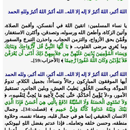
اللهُ أكبر، اللهُ أكبرُ لا إله إلا الله.. الله أكبرُ اللهُ أكبرُ وللهِ الحمد
يا نساء المسلمين: اتقينَ اللهَ في أنفسكن، وأقمنَ الصلاة،
وآتينَ الزكاة، وأطعنَ الله ورسوله، وتصدقن، وأكثرن الاستغفار،
وقُمْنَ بحق الأزواج، والتزمن الحجاب، واحذرن التبرجَ والسفور
وما يُغرِي مرضى القلوب.. ﴿
يَا أَيُّهَا النَّبِيُّ قُل لِّأَزْوَاجِكَ وَبَنَاتِكَ
وَنِسَاء الْمُؤْمِنِينَ يُدْنِينَ عَلَيْهِنَّ مِن جَلاَبِيبِهِنَّ ذَلِكَ أَدْنَى أَن يُعْرَفْنَ
فَلاَ يُؤْذَيْنَ وَكَانَ اللَّهُ غَفُورًا رَّحِيمًا
﴾ [الأحزاب:59]..
اللهُ أكبر، اللهُ أكبرُ لا إله إلا الله.. الله أكبر، الله أكبر، ولله الحمد
أيها الموفقون المباركون رجالاً ونساءاً: بجميل الكلامِ, تدومُ
المودَّة، وبحُسن الخُلُق, يَطيبُ العيش، وبلين الجانبِ, تستقيمُ
الأمور، و«لاَ يُؤْمِنُ أَحَدُكُمْ، حَتَّى يُحِبَّ لِأَخِيهِ مَا يُحِبُّ لِنَفْسِهِ»، ﴿
وَلاَ تَسْتَوِي الْحَسَنَةُ وَلَا السَّيِّئَةُ ادْفَعْ بِالَّتِي هِيَ أَحْسَنُ فَإِذَا الَّذِي
بَيْنَكَ وَبَيْنَهُ عَدَاوَةٌ كَأَنَّهُ وَلِيٌّ حَمِيم
﴾ [فصلت:34].. وجمال
الانسان الحقيقي إنما هو في جمال قلبه، وصفاء نفسه، وحلاوة
منطقه، وحسن خلقه وتعامله.. فإذا عدتم بفضل اللهِ لبيوتكم،