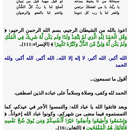
سبحانهُ من ذا يحيطُ بمدحه
لو قيلَ مهما قيلَ من تِبيانِ
يا ربَّنا، يا من لفضلكَ نرتجي
أصلح لنا يا ربِّ كلَّ الشَّأنِ
واغفر لنا يا رب كل ذنوبنا
واختم لنا بالعفو والرضوانِ
اعوذ بالله من الشيطان الرجيم، بسم الله الرحمن الرحيم: ﴿
وَقُلِ الْحَمْدُ لِلّهِ الَّذِي لَمْ يَتَّخِذْ وَلَدًا وَلَم يَكُن لَّهُ شَرِيكٌ فِي الْمُلْكِ
وَلَمْ يَكُن لَّهُ وَلِيٌّ مِّنَ الذُّلَّ وَكَبِّرْهُ تَكْبِيرًا
﴾ [الإسراء:111]..
الله أكبر، الله أكبر، لا إله إلا الله.. الله أكبر، الله أكبر، ولله
الحمد
أقول ما تسمعون...
الحمد لله وكفى، وصلاة وسلاماً على عباده الذين اصطفى،
وبعد فاتقوا الله يا عباد الله: والتمسوا الأجر في عيدكم، كما
التمستموه فيما مضى من شهركم.. وكونوا عباد الله إخواناً.. ﴿
وَاسْمَعُوا وَأَطِيعُوا وَأَنفِقُوا خَيْرًا لِّأَنفُسِكُمْ وَمَن يُوقَ شُحَّ نَفْسِهِ
فَأُوْلَئِكَ هُمُ الْمُفْلِحُون
﴾ [التغابن:16]..