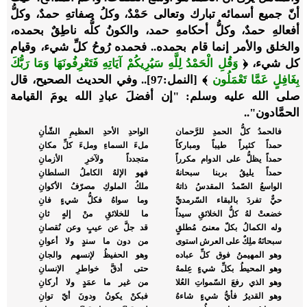
أنّ جميع أسمائه تبارك وتعالى حَمْدٌ، وكلُ صفاتهِ حمدٌ، وكلُّ
أفعالهِ حمدٌ، وكلُّ أحكامهِ حمد، والكونُ كلُّه ناطِقٌ بحمده،
والخلق والأمر إنما قام بحمده.. فحمده رُوحُ كلِّ شيء، وقيام
كل شيء، ﴿
وَقُلِ الْحَمْدُ لِلَّهِ سَيُرِيكُمْ آيَاتِهِ فَتَعْرِفُونَهَا وَمَا رَبُّكَ
بِغَافِلٍ عَمَّا تَعْمَلُون
﴾ [النمل:97].. وفي الحديث الصحيح، قال
صلى الله عليه وسلم: "إن أفضلَ عبادِ الله يومَ القيامة
الحمَّادون"..
فالحمدُ كلُّ الحمدِ للرَّحمان
الواحدِ الأحدِ العظيمِ الشّأنِ
حمداً كثيراً طيباً ومباركاً
ملءَ السماءِ وملءَ كلِّ مكانِ
حمداً يظلُّ على الدوام مكرراً
متجدداً ولآخرِ الأزمانِ
حمداً يليقُ بربنا سبحانهُ
فهو الإلهُ الكاملُ السلطانِ
الواسعُ الصّمدُ المقدسُ ذاتهُ
ملكُ الملوكِ مصرّفُ الأكوانِ
حيٌّ تفردَ بالبقاء السّرمديِّ
وما سواهُ فكلُّ شيءٍ فانِ
خضعتْ لهُ كلُّ الخلائقِ سيداً
ما للخلائقِ منْ إلهٍ ثانِ
وله الكمالُ بكلّ معنىً مُطلقٍ
قد جلَّ عن عيبٍ وعن نُقصانِ
سبحانَهُ ملِكٌ على العرش استوى
من دون ما سندٍ ولا أعوانِ
وهو المهيمنُ فوق كلِّ عباده
وهو الحفيظُ لإنسهم والجانِ
وهو المحيطُ بكلِّ شيءٍ عِلمهُ
حتى أدقَّ خواطرِ الإنسانِ
وهو الذي رفعَ السّمواتِ العُلا
من غير ما عمَدٍ ولا أركانِ
وهو القديرُ فأيُّ شيءٍ شاءهُ
فبكنْ يكونُ ودونَ أيّ توانِ