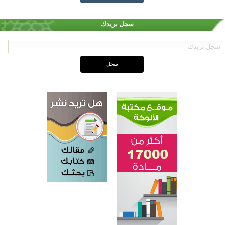
سجل بريدك
اختتام الدورة التاسعة لمسابقة حفظ وتلاوة القرآن الكريم في أزناكاييف