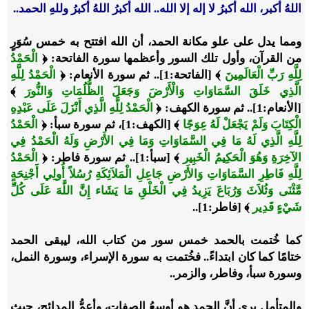
اللهُ أكبر، الله أكبرُ لا إله إلا الله.. الله أكبرُ اللهُ أكبرُ وللهِ الحمد..
ومما يدل على علو مكانة الحمد، أن الله افتتح به خمس سُوَرٍ
من القرآن، وأول تلك السور وأعظمها سورة الفاتحة: ﴿
الْحَمْدُ
لِلَّهِ رَبِّ الْعَالَمِينَ
﴾ [الفاتحة:1].. ثم سورة الأنعام: ﴿
الْحَمْدُ لِلَّهِ
الَّذِي خَلَقَ السَّمَاوَاتِ وَالْأَرْضَ وَجَعَلَ الظُّلُمَاتِ وَالنُّورَ
﴾
[الأنعام:1].. ثم سورة الكهف: ﴿
الْحَمْدُ لِلَّهِ الَّذِي أَنْزَلَ عَلَى عَبْدِهِ
الْكِتَابَ وَلَمْ يَجْعَلْ لَهُ عِوَجًا
﴾ [الكهف:1]، ثم سورة سبأ: ﴿
الْحَمْدُ
لِلَّهِ الَّذِي لَهُ مَا فِي السَّمَاوَاتِ وَمَا فِي الأَرْضِ وَلَهُ الْحَمْدُ فِي
الآخِرَةِ وَهُوَ الْحَكِيمُ الْخَبِير
﴾ [سبأ:1].. ثم سورة فاطر: ﴿
الْحَمْدُ
لِلَّهِ فَاطِرِ السَّمَاوَاتِ وَالأَرْضِ جَاعِلِ الْمَلاَئِكَةِ رُسُلاً أُولِي أَجْنِحَةٍ
مَّثْنَى وَثُلاَثَ وَرُبَاعَ يَزِيدُ فِي الْخَلْقِ مَا يَشَاء إِنَّ اللَّهَ عَلَى كُلِّ
شَيْءٍ قَدِير
﴾ [فاطر:1]..
كما خُتمت بالحمد خمس سور من كتاب الله، ليبقى الحمد
ختامًا كما كان ابتداءً.. فخُتمت به سورة الإسراء، وسورة النمل،
وسورة سبأ، وفاطر، والزمر..
والمتأمل يرى أنَّ الحمد هو أوسعُ الصفات، وأعمُّ المدائح، حيث