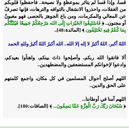
قسا، وإذا قسا لم يتأثر بموعظةٍ ولا نصيحة.. فاحفظوا قلوبكم
من الغفلات، واحذروا الانشغال بالتوافه والترهات، فإنها تصرفُ
عن المعالي والمكرمات، ومن باع الجوهرَ بالحصى فهو مغبونٌ
أو مجنون.. ﴿
فَاسْتَبِقُوا الخَيْرَاتِ إِلَى الله مَرْجِعُكُمْ جَمِيعًا فَيُنَبِّئُكُم
بِمَا كُنتُمْ فِيهِ تَخْتَلِفُون
﴾ [المائدة:48]..
اللهُ أكبر، اللهُ أكبرُ لا إله إلا الله.. الله أكبرُ اللهُ أكبرُ وللهِ الحمد
ألا فاتقوا الله ربكم، وأصلِحوا ذاتَ بينكم، واهنأوا بعيدكم،
وادعوا لإخوانكم المستضعفين والمضطهدين..
اللهم أصلح أحوال المسلمين في كل مكان، واجمع كلمتهم
على الحق والدين..
اللهم آمنا في أوطاننا...
﴿
سُبْحَانَ رَبِّكَ رَبِّ الْعِزَّةِ عَمَّا يَصِفُونَ...
﴾ [الصافات:180].