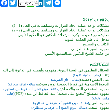
book
Twitter
WhatsApp
X
LinkedIn
Telegram
Messenger
مشكلات تواجه عملية اتخاذ القرارات ومساهمات في الحل (1 - 2)
مشكلات تواجه عملية اتخاذ القرارات ومساهمات في الحل (2 - 2)
معايشة مع قصيدة " بكرت مرتحلا " للدكتور عبدالحكيم الأنيس
مدخل إلى علم الحكمة النبوية
الكائنات والتسبيح
مفهوم الصبر عند الغزالي
من حكمة الشيخ الدكتور عبدالسميع الأنيس
السؤال التعليمي في السنة النبوية: مفهومه وأهميته في الدعوة إلى الله
(PDF)
(كتاب - مكتبة الألوكة)
غنى النفس (خطبة)
(مقالة - آفاق الشريعة)
الدعوة الاسلامية في كوريا الجنوبية لوون سوكيم
(مقالة - ثقافة ومعرفة)
مفهوم السنة في اللغة والاصطلاح
(مقالة - موقع الشيخ أ. د. عرفة بن طنطاوي)
مفهوم مصطلح "مجمع على صحته" عند الحافظ ابن منده (PDF)
(كتاب -
مكتبة الألوكة)
مفهوم المبين
(مقالة - موقع الشيخ أ. د. عرفة بن طنطاوي)
مفهوم المجمل
(مقالة - موقع الشيخ أ. د. عرفة بن طنطاوي)