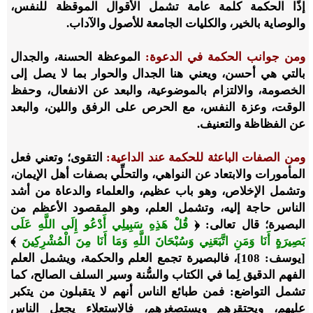
إذًا الحكمة كلمة عامة تشمل الأقوال الموقظة للنفس،
والوصاية بالخير، والكليات الجامعة للأصول والآداب.
ومن جوانب الحكمة في الدعوة:
الموعظة الحسنة، والجدال
بالتي هي أحسن، ويعني هنا الجدال والحوار بما لا يصل إلى
الخصومة، والالتزام بالموضوعية، والبعد عن الانفعال، وحفظ
الوقت، وعزة النفس، مع الحرص على الرفق واللين، والبعد
عن الفظاظة والتعنيف.
ومن الصفات الباعثة للحكمة عند الداعية:
التقوى؛ وتعني فعل
المأمورات والابتعاد عن النواهي، والتحلِّي بصفات أهل الإيمان،
وتشمل الإخلاص، وهو باب عظيم، والعلماء والدعاة من أشد
الناس حاجة إليه، وتشمل العلم، وهو المقصود الأعظم من
البصيرة؛ قال تعالى: ﴿
قُلْ هَذِهِ سَبِيلِي أَدْعُو إِلَى اللَّهِ عَلَى
بَصِيرَةٍ أَنَا وَمَنِ اتَّبَعَنِي وَسُبْحَانَ اللَّهِ وَمَا أَنَا مِنَ الْمُشْرِكِينَ
﴾
[يوسف: 108]، فالبصيرة تجمع العلم والحكمة، ويشمل العلم
الفهم الدقيق لِما في الكتاب والسُّنة وسير السلف الصالح، كما
تشمل التواضع: فمن طبائع الناس أنهم لا يتقبلون من يتكبر
عليهم، ويحتقرهم ويستصغرهم، فالاستعلاء يجعل الناس