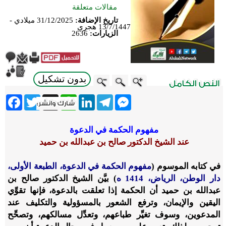
مقالات متعلقة
تاريخ الإضافة:
31/12/2025 ميلادي -
13/7/1447 هجري
الزيارات:
2636
بدون تشكيل
ebook
Twitter
WhatsApp
X
LinkedIn
Telegram
Messenger
مفهوم الحكمة في الدعوة
عند الشيخ الدكتور صالح بن عبدالله بن حميد
في كتابه الموسوم (
مفهوم الحكمة في الدعوة، الطبعة الأولى،
دار الوطن، الرياض، 1414 ه
) بيَّن الشيخ الدكتور صالح بن
عبدالله بن حميد أن الحكمة إذا تعلقت بالدعوة، فإنها تقوِّي
اليقين والإيمان، وترفع الشعور بالمسؤولية والتكليف عند
المدعوين، وسوف تغيِّر طباعهم، وتعدِّل مسالكهم، وتصحِّح