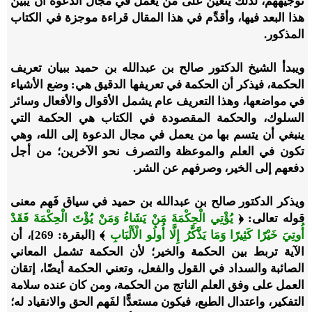
توجيههم، لذلك يتعين على من يعمل في مجال الدعوة أن يبين
هذا البعد فيها، وأقدِّم في هذا المقال قراءة موجزة في الكتاب
المذكور.
ويبدأ الشيخ الدكتور صالح بن عبدالله بن حميد ببيان تعريف
الحكمة، فيذكر أن الحكمة في تعريفها الدقيق هي: وضع الأشياء
في مواضعها، وهذا التعريف عام يشمل الأقوال والأفعال وسائر
السلوك، والحكمة المقصودة في الكتاب هي الحكمة التي
ينبغي أن يتسم بها من يعمل في مجال الدعوة إلى الله، وهي
تكون في العلم والموعظة والتصرف نحو الآخرين؛ من أجل
دفعهم إلى الخير، وصرفهم عن الشر.
ويذكر الدكتور صالح بن عبدالله بن حميد في سياق فَهم معنى
قوله تعالى: ﴿
يُؤْتِي الْحِكْمَةَ مَنْ يَشَاءُ وَمَنْ يُؤْتَ الْحِكْمَةَ فَقَدْ
أُوتِيَ خَيْرًا كَثِيرًا وَمَا يَذَّكَّرُ إِلَّا أُولُو الْأَلْبَابِ
﴾ [البقرة: 269]، أن
الآية تربط بين الحكمة والخير؛ لأن الحكمة تشمل المعاني
الصائبة والسداد في القول والفعل، ‏وتعني الحكمة أيضًا، إتقان
العمل على وفق العلم الناتج من الحكمة، ومن كان عنده سلامة
التفكير، واعتدال الطبع، فيكون مستعدًّا لفَهم الحق والانقياد له؛