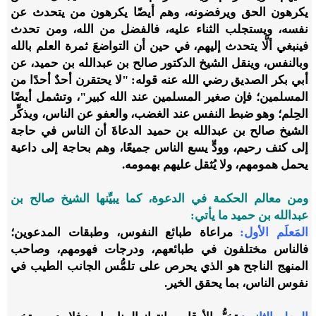
يكرهون الحق ويرفضونه، وهم أيضًا يكرهون من يتحدث عن
نفسه، ويستجلب الثناء عليه، فالفضل من الله، ومن تحدث
فينبغي ألَّا يتحدث إليهم، في حين أن التواضعَ ثمرة العلم بالله
وبالنفس، وينقل الشيخ الدكتور صالح بن عبدالله بن حميد، عن
أبي بكر الصديق رضي الله عنه قوله: "لا يحتقرن أحدٌ أحدًا من
المسلمين؛ فإن صغير المسلمين عند الله كبير"، ‏وتشمل أيضًا
الحِلم؛ وهو ضبط النفس عند الغضب، والعفو عن الناس، ويذكِّر
الشيخ صالح بن عبدالله بن حميد الدعاةَ أن الناس في حاجة
إلى كنف رحيم، وودٍّ يسع الناس جميعًا، وهم بحاجة إلى داعية
يحمل همومهم، ولا يُثقل عليهم بهمومه.
ومن معالم الحكمة في الدعوة، كما يبيِّنها الشيخ صالح بن
عبدالله بن حميد ما يأتي:
المَعلَم الأول:
مراعاة طبائع النفوس، وطبقات المدعوين؛
فالناس مختلفون في طبائعهم، ودرجات فهومهم، وصاحب
المنهج الناجح هو الذي يحرص على تلمُّس الجانب الطيب في
نفوس الناس، بما يحقق الخير.