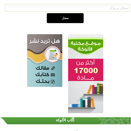
القرآن والتربية في صدارة البرامج الصيفية للمسلمين في بينزا وساراتوف وموردوفيا هذا العام
اختتام الدورة التاسعة لمسابقة حفظ وتلاوة القرآن الكريم في أزناكاييف
كُتَّاب الألوكة
أكثر من 100 شخص يتعرفون على الإسلام خلال يوم المسجد المفتوح في ميلفيل