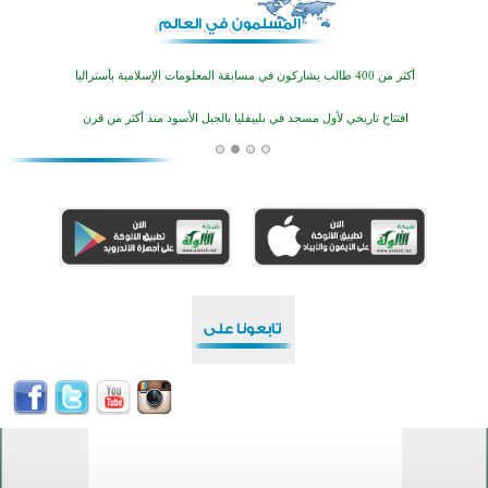
اختتام منافسات قرآنية متميزة في بنغلاديش بمشاركة 3000 متسابق
أكثر من 400 طالب يشاركون في مسابقة المعلومات الإسلامية بأستراليا
افتتاح تاريخي لأول مسجد في بلييفليا بالجبل الأسود منذ أكثر من قرن
منطقة ريبوفسي تحتفل بميلاد مسجد جديد في أجواء إيمانية مميزة
أكبر مشروع إسلامي في ريف أستراليا يفتتح أبوابه بعد سنوات من العمل والعطاء
القرآن والتربية في صدارة البرامج الصيفية للمسلمين في بينزا وساراتوف وموردوفيا هذا العام
اختتام الدورة التاسعة لمسابقة حفظ وتلاوة القرآن الكريم في أزناكاييف
أكثر من 100 شخص يتعرفون على الإسلام خلال يوم المسجد المفتوح في ميلفيل
اختتام منافسات قرآنية متميزة في بنغلاديش بمشاركة 3000 متسابق