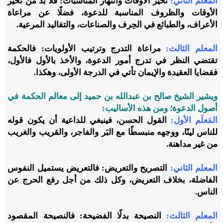
المعلم الثاني:
تخيُّر الأوقات وانتهاز المناسبات: فلا بد من تخير
الأوقات والظروف المناسبة للدعوة، فضلًا عن مراعاة
الأعراف، والطبائع في الحِرف والصناعات، والتقاليد المرعية.
المعلم الثالث:
مراعاة التدرج وترتيب الأولويات: فالحكمة
تقتضي النظر في تدرج أمور الدعوة، والأخذ بالأول فالأول،
فقضايا العقيدة والإيمان تأتي في الدرجة الأولى، وهكذا.
ويشير الشيخ صالح بن عبدالله بن حميد إلى معالم الحكمة في
أصول الدعوة؛ ومن هذه الأساليب:
المَعلَم الأول:
القول الحسن، فينبغي للداعية أن يكون قوله
للناس لينًا، ووجهه منبسطًا مع البَر والفاجر، والقريب والغريب
من غير مداهنة.
المعلم الثاني:
التصريح والتعريض: فالتعريض يستميل النفوس
الفاضلة، بخلاف التعريض، وكل ذلك من أجل رفع الحرج عن
الناس.
المعلم الثالث:
النصيحة بدلًا الفضيحة: فالنصيحة المقصود