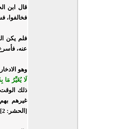
قال ابن الج
فخالفوا، فس
فلم يكن الل
عنه، فأسرع ا
وهو الادخار
لَا يُغَيِّرُ مَا ب
ذلك الوقت؛ 
غيرهم بهم؛
[الحشر: 2].