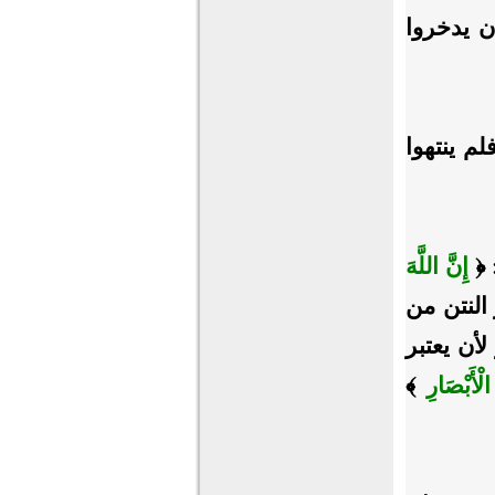
ن يدخروا
لم ينتهوا
 ﴿
إِنَّ اللَّهَ
استمر النتن من
لأن يعتبر
ْأَبْصَارِ
﴾