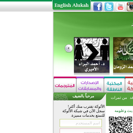
مرحباً بالضيف
فد
من ثمرات
الألوكة تقترب منك أكثر!
يث وعلومه
سجل الآن في شبكة الألوكة
للتمتع بخدمات مميزة.