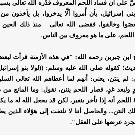
َ على أن فساد اللحم المعروف قدَّره الله تعالى بسب
ني إسرائيل، بأن أُمروا ألَّا يدخروا، بل يأخذون من
صَوا وخالفوا، فقضى الله تعالى - منذ ذلك الحين
اللحم، على ما هو معروف بين الناس.
ابن جبرين رحمه الله: "في هذه الأزمنة قرأت لبعضهم
يث؛ كقوله صلى الله عليه وسلم: ((لولا بنو إسرائيل 
ي: لم ينتن، يعني: أنهم لما أعطاهم الله تعالى السل
 ولبعد غدٍ، فصار اللحم ينتن، نقول: وما المانع من 
 اللحم أنه إذا تأخر يتغير، لكن قد يجعل الله له ما يك
لك النتن... والحاصل أننا لا نلتفت إلى هؤلاء الذين 
مجرد عرضها على العقل".