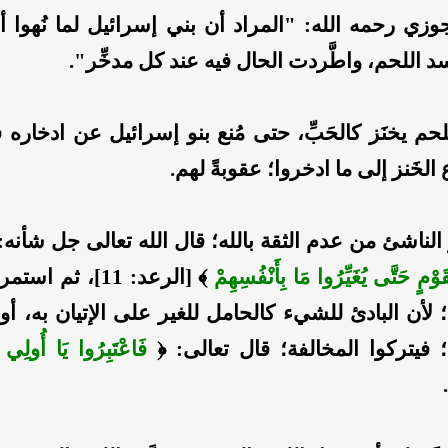
وزي رحمه الله: "المراد أن بني إسرائيل لما نُهوا أ
د اللحم، واطَّردت الحال فيه عند كل مدخِّر".
حم يخنَز كالحَبِّ، حتى مُنع بنو إسرائيل عن ادخاره ف
لخَنز إلى ما ادخروا؛ عقوبةً لهم.
 الناشئ من عدم الثقة بالله؛ قال الله تعالى جل شأنه:
ِقَوْمٍ حَتَّى يُغَيِّرُوا مَا بِأَنْفُسِهِمْ
﴾ [الرعد: 11]، ثم 
لأن البادئ للشيء كالحامل للغير على الإتيان به، أو 
 فيتركوا المخالفة؛ قال تعالى: ﴿
فَاعْتَبِرُوا يَا أُولِي ال