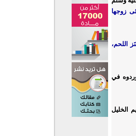
ليه وسلم
نثى زوجها
َز اللحم،
وردوه في
م الخليل