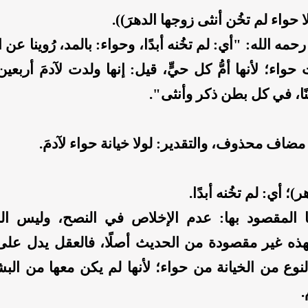
ا حواء لم تخُن أنثى زوجها الدهرَ)).
حمه الله: "أي: لم تخُنه أبدًا، وحواء: بالمد، رُوينا عن
حواء؛ لأنها أمُّ كل حيٍّ، قيل: إنها ولدت لآدمَ أربعين
ا، في كل بطن ذكر وأنثى".
مضاف محذوف، والتقدير: لولا خيانة حواء لآدمَ.
)؛ أي: لم تخُنه أبدًا.
نا المقصود بها: عدم الإخلاص في النصح، وليس ال
ذه غير مقصودة من الحديث أصلًا، فالعقل يدل على
نوع من الخيانة من حواء؛ لأنها لم يكن معها من البشر
.