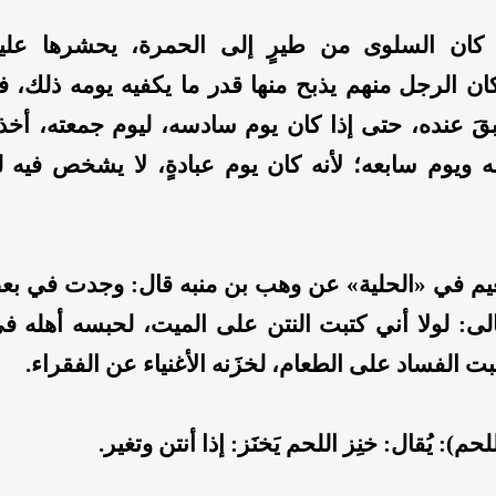
 كان السلوى من طيرٍ إلى الحمرة، يحشرها عليه
ن الرجل منهم يذبح منها قدر ما يكفيه يومه ذلك، فإ
قَ عنده، حتى إذا كان يوم سادسه، ليوم جمعته، أخذ 
 ويوم سابعه؛ لأنه كان يوم عبادةٍ، لا يشخص فيه 
عيم في «الحلية» عن وهب بن منبه قال: وجدت في ب
لى: لولا أني كتبت النتن على الميت، لحبسه أهله في
تبت الفساد على الطعام، لخزَنه الأغنياء عن الفقراء.
لحم): يُقال: خنِز اللحم يَخنَز: إذا أنتن وتغير.