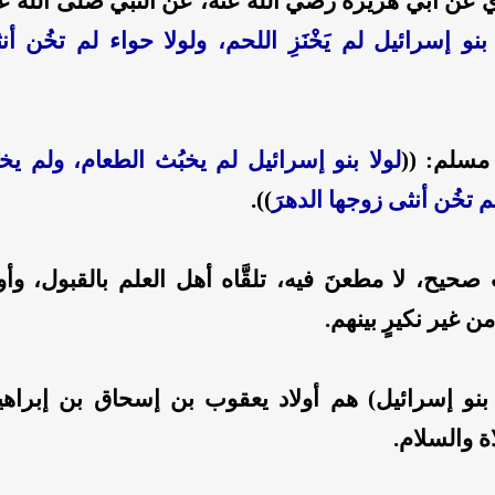
ي عن أبي هريرة رضي الله عنه، عن النبي صلى الله ع
 بنو إسرائيل لم يَخْنَزِ اللحم، ولولا حواء لم تخُن أ
مسلم: ((
لولا بنو إسرائيل لم يخبُث الطعام، ولم يخن
م تخُن أنثى زوجها الدهرَ
)).
حيح، لا مطعنَ فيه، تلقَّاه أهل العلم بالقبول، وأ
ن غير نكيرٍ بينهم.
ا بنو إسرائيل) هم أولاد يعقوب بن إسحاق بن إبراهي
ة والسلام.