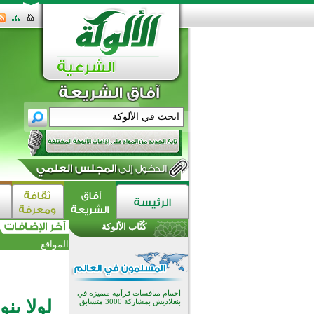
اختتام الدورة التاسعة لمسابقة حفظ
وتلاوة القرآن الكريم في أزناكاييف
تيسليتش تختتم برنامجا تعليميا لتعزيز
القيم وبناء الشخصية للشباب
كُتَّاب الألوكة
المسلمين
اختتام منافسات قرآنية متميزة في
المواقع
بنغلاديش بمشاركة 3000 متسابق
أكثر من 400 طالب يشاركون في
مسابقة المعلومات الإسلامية
بأستراليا
افتتاح تاريخي لأول مسجد في بلييفليا
لولا بن
بالجبل الأسود منذ أكثر من قرن