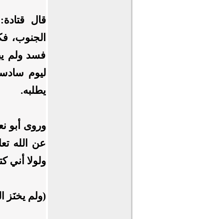
قال قتادة:
الجنوب، فكا
فسد ولم يب
ليوم سادسه
يطلبه.
وروى أبو ن
عن الله تعا
ولولا أني ك
(ولم يخنَز ال