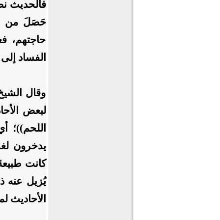
فالحديث نصّ
حَصَلَ من ب
حاجتهم، فع
الفساد إلى 
وقال الشيخ 
لبعض الأحاد
‌اللحم))؛ أ
يدخرون لغدٍ
كانت طبيعةَ
يُزيل عنه ذ
الأحاديث ل