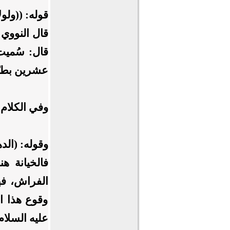
قوله: ((ولول
قال النووي ر
قال: سُميت 
عشرين بطنً
وفي الكلام 
وقوله: (الدهر
فالخيانة ه
الفراش، فه
وقوع هذا ال
عليه السلام