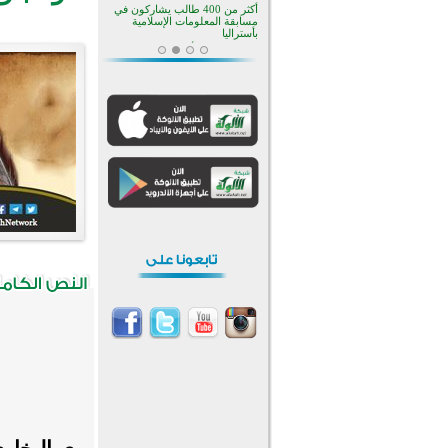
منطقة ريبوفسي تحتفل بميلاد
مسجد جديد في أجواء إيمانية مميزة
أكبر مشروع إسلامي في ريف
أستراليا يفتتح أبوابه بعد سنوات من
العمل والعطاء
القرآن والتربية في صدارة البرامج
الصيفية للمسلمين في بينزا
وساراتوف وموردوفيا هذا العام
اختتام الدورة التاسعة لمسابقة حفظ
وتلاوة القرآن الكريم في أزناكاييف
تيسليتش تختتم برنامجا تعليميا لتعزيز
القيم وبناء الشخصية للشباب
المسلمين
اختتام منافسات قرآنية متميزة في
بنغلاديش بمشاركة 3000 متسابق
أكثر من 400 طالب يشاركون في
مسابقة المعلومات الإسلامية
بأستراليا