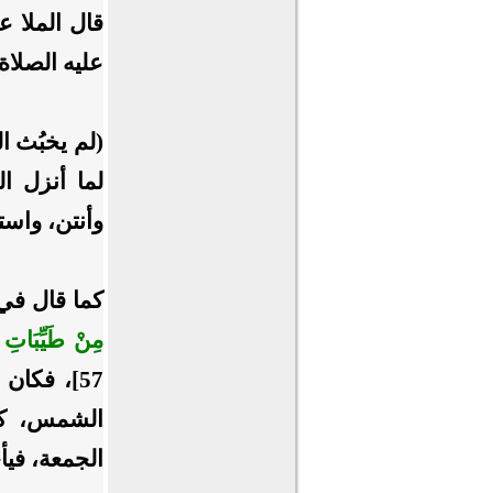
قال الملا ع
عليه الصلاة 
(لم يخبُث ا
لما أنزل ال
وأنتن، واست
كما قال في 
مِنْ طَيِّبَاتِ م
57]، فكا
الشمس، كسق
الجمعة، فيأ