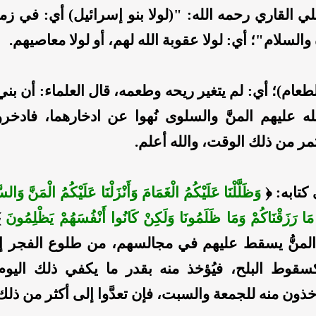
لي القاري رحمه الله: "(لولا بنو إسرائيل) أي: في 
والسلام"؛ أي: لولا عقوبة الله لهم، أو لولا معاصيهم.
لطعام)؛ أي: لم يتغير ريحه وطعمه، قال العلماء: أن بن
له عليهم المنَّ والسلوى نُهوا عن ادخارهما، فادخر
مر من ذلك الوقت، والله أعلم.
كتابه: ﴿
وَظَلَّلْنَا عَلَيْكُمُ الْغَمَامَ وَأَنْزَلْنَا عَلَيْكُمُ الْمَنَّ وَال
َا رَزَقْنَاكُمْ وَمَا ظَلَمُونَا وَلَكِنْ كَانُوا أَنْفُسَهُمْ يَظْلِمُونَ
﴾
ن المنُّ يسقط عليهم في مجالسهم، من طلوع الفجر 
وط البلح، فيُؤخذ منه بقدر ما يكفي ذلك اليوم،
خذون منه للجمعة والسبت، فإن تعدَّوا إلى أكثر من ذل