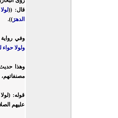
روى البخار
قال: ((
لولا
الدهرَ
)).
وفي رواية 
ولولا حواء ل
وهذا حديث ص
مصنفاتهم، م
قوله: (لول
عليهم الصلا